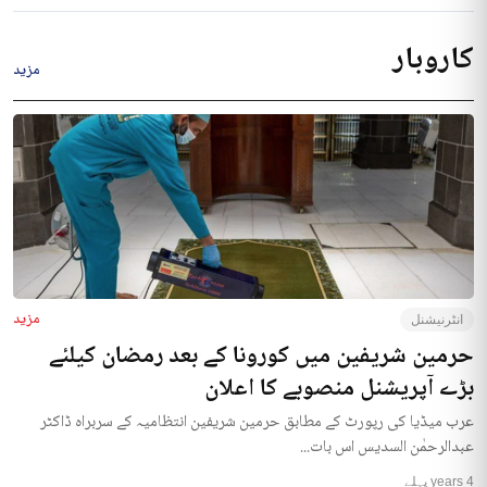
کاروبار
مزید
مزید
انٹرنیشنل
حرمین شریفین میں کورونا کے بعد رمضان کیلئے
بڑے آپریشنل منصوبے کا اعلان
عرب میڈیا کی رپورٹ کے مطابق حرمین شریفین انتظامیہ کے سربراہ ڈاکٹر
عبدالرحمٰن السدیس اس بات...
4 years پہلے