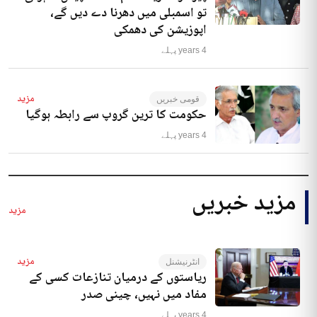
تو اسمبلی میں دھرنا دے دیں گے،
اپوزیشن کی دھمکی
4 years پہلے
مزید
قومی خبریں
حکومت کا ترین گروپ سے رابطہ ہوگیا
4 years پہلے
مزید خبریں
مزید
مزید
انٹرنیشنل
ریاستوں کے درمیان تنازعات کسی کے
مفاد میں نہیں، چینی صدر
4 years پہلے