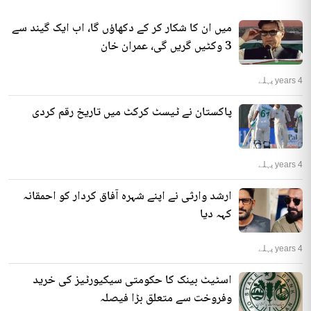
میں ان کا شکار کر کے دکھاؤں گا، اب ایک گیند سے
3 وکٹیں گریں گی، عمران خان
4 years پہلے
پاکستان نے ٹیسٹ کرکٹ میں تاریخ رقم کردی
4 years پہلے
ارشد وارثی نے اپنے شہرہ آفاق کردار کو احمقانہ
کہہ دیا
4 years پہلے
اسٹیٹ بینک کا حکومتی سیکیورٹیز کی خرید
وفروخت سے متعلق بڑا فیصلہ