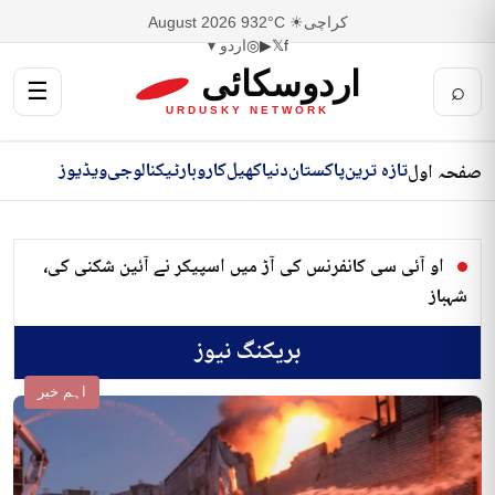
کراچی
☀ 32°C
9 August 2026
f
𝕏
▶
◎
اردو ▾
اردوسکائی
☰
⌕
URDUSKY NETWORK
تازہ ترین
پاکستان
دنیا
کھیل
کاروبار
ٹیکنالوجی
ویڈیوز
صفحہ اول
او آئی سی کانفرنس کی آڑ میں اسپیکر نے آئین شکنی کی،
شہباز
بریکنگ نیوز
اہم خبر