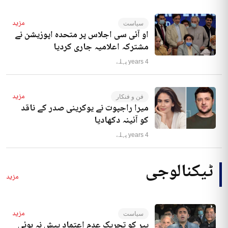
مزید
سیاست
او آئی سی اجلاس پر متحدہ اپوزیشن نے
مشترکہ اعلامیہ جاری کردیا
4 years پہلے
مزید
فن و فنکار
میرا راجپوت نے یوکرینی صدر کے ناقد
کو آئینہ دکھادیا
4 years پہلے
ٹیکنالوجی
مزید
مزید
سیاست
پیر کو تحریک عدم اعتماد پیش نہ ہوئی