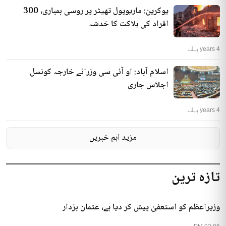
یوکرین: ماریوپول تھیٹر پر روسی بمباری، 300
افراد کی ہلاکت کا خدشہ
4 years پہلے
اسلام آباد: او آئی سی وزرائے خارجہ کونسل
اجلاس جاری
4 years پہلے
مزید اہم خبریں
تازہ ترین
وزیراعظم کو استعفیٰ پیش کر دیا ہے، عثمان بزدار