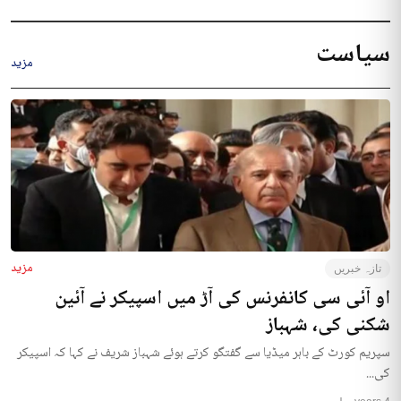
سیاست
مزید
مزید
تازہ خبریں
او آئی سی کانفرنس کی آڑ میں اسپیکر نے آئین
شکنی کی، شہباز
سپریم کورٹ کے باہر میڈیا سے گفتگو کرتے ہوئے شہباز شریف نے کہا کہ اسپیکر
کی...