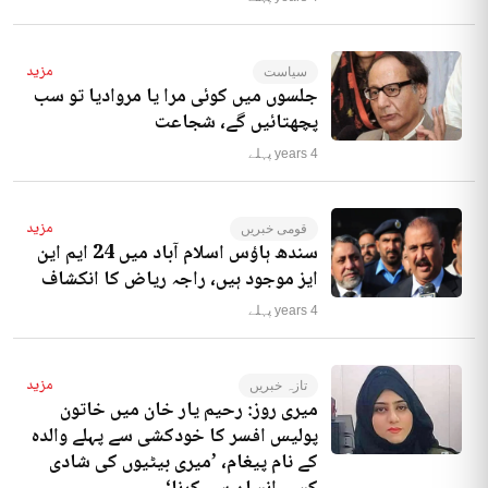
مزید
سیاست
جلسوں میں کوئی مرا یا مروادیا تو سب
پچھتائیں گے، شجاعت
4 years پہلے
مزید
قومی خبریں
سندھ ہاؤس اسلام آباد میں 24 ایم این
ایز موجود ہیں، راجہ ریاض کا انکشاف
4 years پہلے
مزید
تازہ خبریں
میری روز: رحیم یار خان میں خاتون
پولیس افسر کا خودکشی سے پہلے والدہ
کے نام پیغام، ’میری بیٹیوں کی شادی