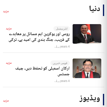
دنیا
مزید
مزید
انٹرنیشنل
روس اور یوکرین اہم مسائل پر معاہدے
کے قریب، جنگ بندی کی امید ہے، ترکی
4 years پہلے
مزید
قومی خبریں
ارکان اسمبلی کو تحفظ دیں، چیف
جسٹس
4 years پہلے
ویڈیوز
مزید