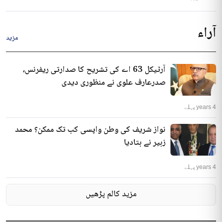
آراء
مزید
آرٹیکل 63 اے کی تشریح کا صدارتی ریفرنس،
صدرعارف علوی نے منظوری دیدی
4 years پہلے
نواز شریف کی وطن واپسی کب تک ممکن؟ محمد
زبیر نے بتادیا
4 years پہلے
مزید کالم پڑھیں