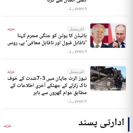
کسی انسان سے کرنا‘
4 years پہلے
مزید
انٹرنیشنل
بائیڈن کا پوٹن کو جنگی مجرم کہنا
'ناقابل قبول اور ناقابل معافی' ہے، روس
4 years پہلے
مزید
انٹرنیشنل
نیوز الرٹ جاپان میں 7۰3شدت کے خوف
ناک زلزلے کے جھٹکے آخری اطلاعات کے
مطابق عوام گھروں سے باہر
4 years پہلے
ادارتی پسند
مزید