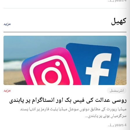
4 years پہلے
کھیل
مزید
مزید
انٹرنیشنل
روسی عدالت کی فیس بک اور انسٹاگرام پر پابندی
میڈیا رپورٹ کے مطابق دونوں سوشل میڈیا پلیٹ فارمز پر انتہا پسند
سرگرمیاں ہونے پر پابندی...
4 years پہلے