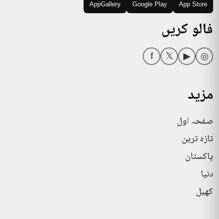
AppGallery
Google Play
App Store
فالو کریں
f
𝕏
▶
◎
مزید
صفحہ اول
تازہ ترین
پاکستان
دنیا
کھیل