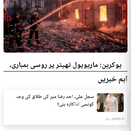
یوکرین: ماریوپول تھیٹر پر روسی بمباری،
300 افراد کی ہلاکت کا خدشہ
اہم خبریں
یوکرینی حکام نے مقامی تھیٹر پر روسی بمباری میں میں بڑی تعداد میں ہلاکتوں
کا خدشہ ظاہر کیا اور کہا کہ کم...
سجل علی، احد رضا میر کی طلاق کی وجہ
انٹرنیشنل | 4 years پہلے
کونسی اداکارہ بنی؟
4 years پہلے