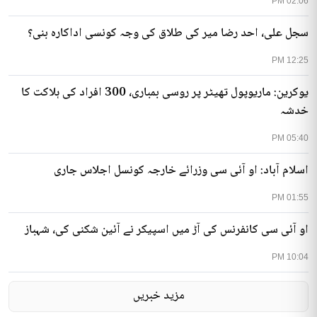
02:06 PM
سجل علی، احد رضا میر کی طلاق کی وجہ کونسی اداکارہ بنی؟
12:25 PM
یوکرین: ماریوپول تھیٹر پر روسی بمباری، 300 افراد کی ہلاکت کا
خدشہ
05:40 PM
اسلام آباد: او آئی سی وزرائے خارجہ کونسل اجلاس جاری
01:55 PM
او آئی سی کانفرنس کی آڑ میں اسپیکر نے آئین شکنی کی، شہباز
10:04 PM
مزید خبریں