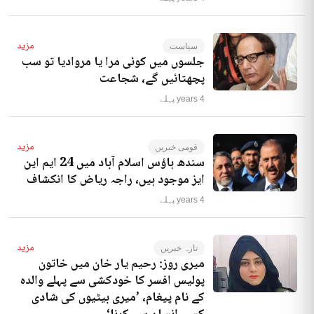
مزید
سیاست
جلسوں میں کوئی مرا یا مروادیا تو سب
پچھتائیں گے، شجاعت
4 years پہلے
مزید
قومی خبریں
سندھ ہاؤس اسلام آباد میں 24 ایم این
ایز موجود ہیں، راجہ ریاض کا انکشاف
4 years پہلے
مزید
تازہ خبریں
میری روز: رحیم یار خان میں خاتون
پولیس افسر کا خودکشی سے پہلے والدہ
کے نام پیغام، ’میری بیٹیوں کی شادی