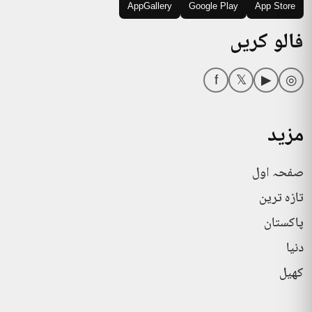
AppGallery
Google Play
App Store
فالو کریں
f
𝕏
▶
◎
مزید
صفحہ اول
تازہ ترین
پاکستان
دنیا
کھیل