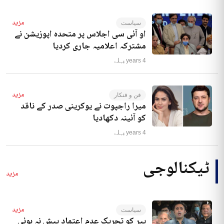
مزید
سیاست
او آئی سی اجلاس پر متحدہ اپوزیشن نے
مشترکہ اعلامیہ جاری کردیا
4 years پہلے
مزید
فن و فنکار
میرا راجپوت نے یوکرینی صدر کے ناقد
کو آئینہ دکھادیا
4 years پہلے
ٹیکنالوجی
مزید
مزید
سیاست
پیر کو تحریک عدم اعتماد پیش نہ ہوئی