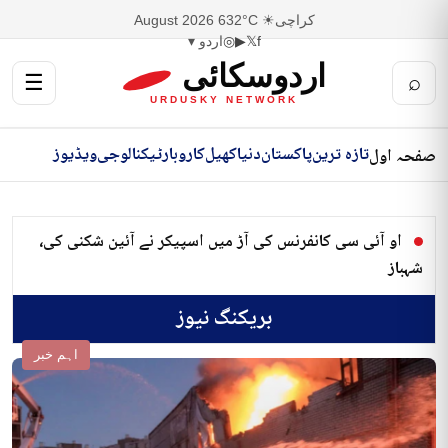
کراچی
☀ 32°C
6 August 2026
f
𝕏
▶
◎
اردو ▾
اردوسکائی
☰
⌕
URDUSKY NETWORK
تازہ ترین
پاکستان
دنیا
کھیل
کاروبار
ٹیکنالوجی
ویڈیوز
صفحہ اول
او آئی سی کانفرنس کی آڑ میں اسپیکر نے آئین شکنی کی،
شہباز
بریکنگ نیوز
اہم خبر