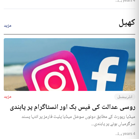
4 years پہلے
کھیل
مزید
مزید
انٹرنیشنل
روسی عدالت کی فیس بک اور انسٹاگرام پر پابندی
میڈیا رپورٹ کے مطابق دونوں سوشل میڈیا پلیٹ فارمز پر انتہا پسند
سرگرمیاں ہونے پر پابندی...
4 years پہلے