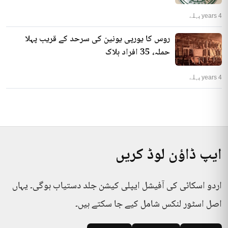
4 years پہلے
روس کا یورپی یونین کی سرحد کے قریب پہلا
حملہ، 35 افراد ہلاک
4 years پہلے
ایپ ڈاؤن لوڈ کریں
اردو اسکائی کی آفیشل ایپلی کیشن جلد دستیاب ہوگی۔ یہاں
اصل اسٹور لنکس شامل کیے جا سکتے ہیں۔