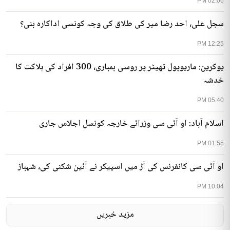
02:06 PM
سجل علی، احد رضا میر کی طلاق کی وجہ کونسی اداکارہ بنی؟
12:25 PM
یوکرین: ماریوپول تھیٹر پر روسی بمباری، 300 افراد کی ہلاکت کا
خدشہ
05:40 PM
اسلام آباد: او آئی سی وزرائے خارجہ کونسل اجلاس جاری
01:55 PM
او آئی سی کانفرنس کی آڑ میں اسپیکر نے آئین شکنی کی، شہباز
10:04 PM
مزید خبریں