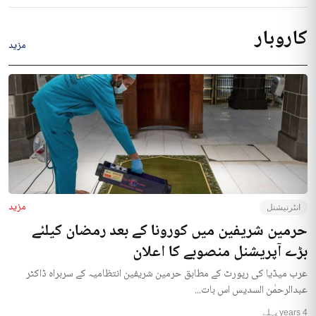
کاروبار
مزید
مزید
انٹرنیشنل
حرمین شریفین میں کورونا کے بعد رمضان کیلئے
بڑے آپریشنل منصوبے کا اعلان
عرب میڈیا کی رپورٹ کے مطابق حرمین شریفین انتظامیہ کے سربراہ ڈاکٹر
عبدالرحمٰن السدیس اس بات...
4 years پہلے