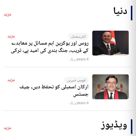
دنیا
مزید
مزید
انٹرنیشنل
روس اور یوکرین اہم مسائل پر معاہدے
کے قریب، جنگ بندی کی امید ہے، ترکی
4 years پہلے
مزید
قومی خبریں
ارکان اسمبلی کو تحفظ دیں، چیف
جسٹس
4 years پہلے
ویڈیوز
مزید