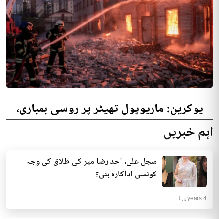
یوکرین: ماریوپول تھیٹر پر روسی بمباری،
300 افراد کی ہلاکت کا خدشہ
اہم خبریں
یوکرینی حکام نے مقامی تھیٹر پر روسی بمباری میں میں بڑی تعداد میں ہلاکتوں
کا خدشہ ظاہر کیا اور کہا کہ کم...
سجل علی، احد رضا میر کی طلاق کی وجہ
انٹرنیشنل | 4 years پہلے
کونسی اداکارہ بنی؟
4 years پہلے