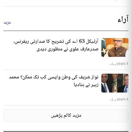
آراء
مزید
آرٹیکل 63 اے کی تشریح کا صدارتی ریفرنس،
صدرعارف علوی نے منظوری دیدی
4 years پہلے
نواز شریف کی وطن واپسی کب تک ممکن؟ محمد
زبیر نے بتادیا
4 years پہلے
مزید کالم پڑھیں