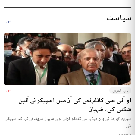
سیاست
مزید
مزید
تازہ خبریں
او آئی سی کانفرنس کی آڑ میں اسپیکر نے آئین
شکنی کی، شہباز
سپریم کورٹ کے باہر میڈیا سے گفتگو کرتے ہوئے شہباز شریف نے کہا کہ اسپیکر
کی...