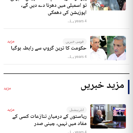
تو اسمبلی میں دھرنا دے دیں گے،
اپوزیشن کی دھمکی
4 years پہلے
مزید
قومی خبریں
حکومت کا ترین گروپ سے رابطہ ہوگیا
4 years پہلے
مزید خبریں
مزید
مزید
انٹرنیشنل
ریاستوں کے درمیان تنازعات کسی کے
مفاد میں نہیں، چینی صدر
4 years پہلے