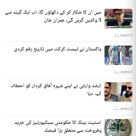
میں ان کا شکار کر کے دکھاؤں گا، اب ایک گیند سے
3 وکٹیں گریں گی، عمران خان
4 years پہلے
پاکستان نے ٹیسٹ کرکٹ میں تاریخ رقم کردی
4 years پہلے
ارشد وارثی نے اپنے شہرہ آفاق کردار کو احمقانہ
کہہ دیا
4 years پہلے
اسٹیٹ بینک کا حکومتی سیکیورٹیز کی خرید
وفروخت سے متعلق بڑا فیصلہ