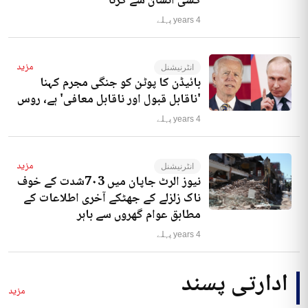
کسی انسان سے کرنا‘
4 years پہلے
مزید
انٹرنیشنل
بائیڈن کا پوٹن کو جنگی مجرم کہنا
'ناقابل قبول اور ناقابل معافی' ہے، روس
4 years پہلے
مزید
انٹرنیشنل
نیوز الرٹ جاپان میں 7۰3شدت کے خوف
ناک زلزلے کے جھٹکے آخری اطلاعات کے
مطابق عوام گھروں سے باہر
4 years پہلے
ادارتی پسند
مزید