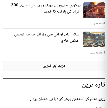
یوکرین: ماریوپول تھیٹر پر روسی بمباری، 300
افراد کی ہلاکت کا خدشہ
4 years پہلے
اسلام آباد: او آئی سی وزرائے خارجہ کونسل
اجلاس جاری
4 years پہلے
مزید اہم خبریں
تازہ ترین
وزیراعظم کو استعفیٰ پیش کر دیا ہے، عثمان بزدار