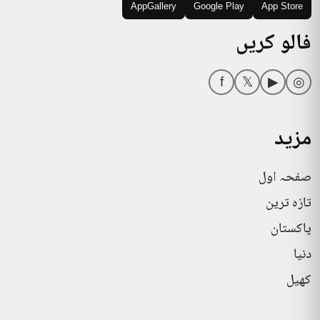
AppGallery
Google Play
App Store
فالو کریں
f
𝕏
▶
◎
مزید
صفحہ اول
تازہ ترین
پاکستان
دنیا
کھیل