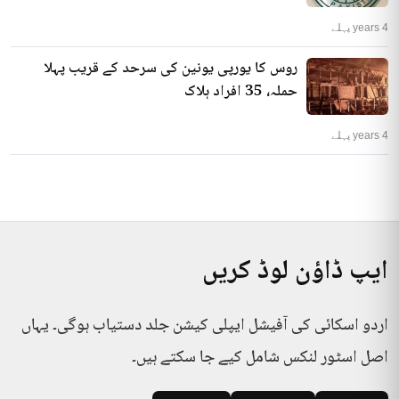
4 years پہلے
روس کا یورپی یونین کی سرحد کے قریب پہلا
حملہ، 35 افراد ہلاک
4 years پہلے
ایپ ڈاؤن لوڈ کریں
اردو اسکائی کی آفیشل ایپلی کیشن جلد دستیاب ہوگی۔ یہاں
اصل اسٹور لنکس شامل کیے جا سکتے ہیں۔