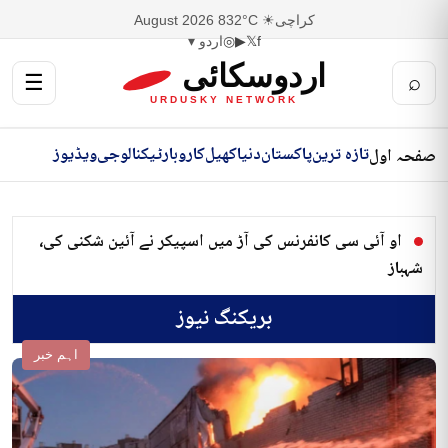
کراچی
☀ 32°C
8 August 2026
f
𝕏
▶
◎
اردو ▾
اردوسکائی
☰
⌕
URDUSKY NETWORK
تازہ ترین
پاکستان
دنیا
کھیل
کاروبار
ٹیکنالوجی
ویڈیوز
صفحہ اول
او آئی سی کانفرنس کی آڑ میں اسپیکر نے آئین شکنی کی،
شہباز
بریکنگ نیوز
اہم خبر