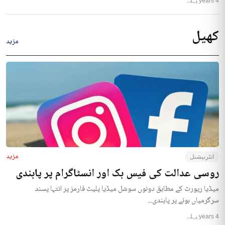
4 years پہلے
کھیل
مزید
مزید
انٹرنیشنل
روسی عدالت کی فیس بک اور انسٹاگرام پر پابندی
میڈیا رپورٹ کے مطابق دونوں سوشل میڈیا پلیٹ فارمز پر انتہا پسند
سرگرمیاں ہونے پر پابندی...
4 years پہلے