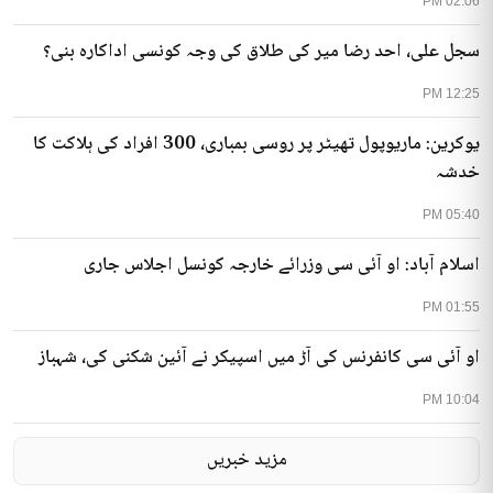
02:06 PM
سجل علی، احد رضا میر کی طلاق کی وجہ کونسی اداکارہ بنی؟
12:25 PM
یوکرین: ماریوپول تھیٹر پر روسی بمباری، 300 افراد کی ہلاکت کا
خدشہ
05:40 PM
اسلام آباد: او آئی سی وزرائے خارجہ کونسل اجلاس جاری
01:55 PM
او آئی سی کانفرنس کی آڑ میں اسپیکر نے آئین شکنی کی، شہباز
10:04 PM
مزید خبریں