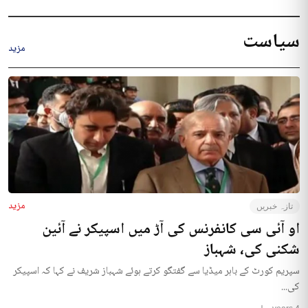
سیاست
مزید
مزید
تازہ خبریں
او آئی سی کانفرنس کی آڑ میں اسپیکر نے آئین
شکنی کی، شہباز
سپریم کورٹ کے باہر میڈیا سے گفتگو کرتے ہوئے شہباز شریف نے کہا کہ اسپیکر
کی...