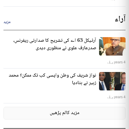
آراء
مزید
آرٹیکل 63 اے کی تشریح کا صدارتی ریفرنس،
صدرعارف علوی نے منظوری دیدی
4 years پہلے
نواز شریف کی وطن واپسی کب تک ممکن؟ محمد
زبیر نے بتادیا
4 years پہلے
مزید کالم پڑھیں