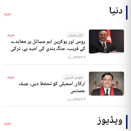
دنیا
مزید
مزید
انٹرنیشنل
روس اور یوکرین اہم مسائل پر معاہدے
کے قریب، جنگ بندی کی امید ہے، ترکی
4 years پہلے
مزید
قومی خبریں
ارکان اسمبلی کو تحفظ دیں، چیف
جسٹس
4 years پہلے
ویڈیوز
مزید