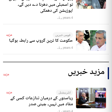
تو اسمبلی میں دھرنا دے دیں گے،
اپوزیشن کی دھمکی
4 years پہلے
مزید
قومی خبریں
حکومت کا ترین گروپ سے رابطہ ہوگیا
4 years پہلے
مزید خبریں
مزید
مزید
انٹرنیشنل
ریاستوں کے درمیان تنازعات کسی کے
مفاد میں نہیں، چینی صدر
4 years پہلے