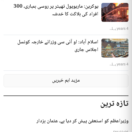
یوکرین: ماریوپول تھیٹر پر روسی بمباری، 300
افراد کی ہلاکت کا خدشہ
4 years پہلے
اسلام آباد: او آئی سی وزرائے خارجہ کونسل
اجلاس جاری
4 years پہلے
مزید اہم خبریں
تازہ ترین
وزیراعظم کو استعفیٰ پیش کر دیا ہے، عثمان بزدار