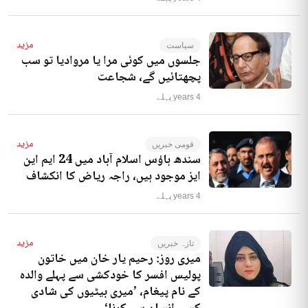
مزید
سیاست
جلسوں میں کوئی مرا یا مروادیا تو سب
پچھتائیں گے، شجاعت
4 years پہلے
مزید
قومی خبریں
سندھ ہاؤس اسلام آباد میں 24 ایم این
ایز موجود ہیں، راجہ ریاض کا انکشاف
4 years پہلے
مزید
تازہ خبریں
میری روز: رحیم یار خان میں خاتون
پولیس افسر کا خودکشی سے پہلے والدہ
کے نام پیغام، ’میری بیٹیوں کی شادی