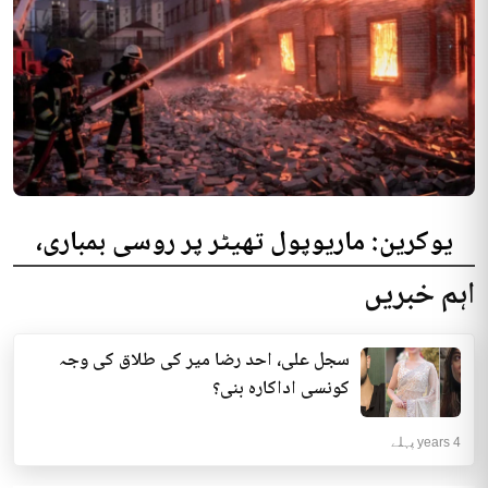
یوکرین: ماریوپول تھیٹر پر روسی بمباری،
300 افراد کی ہلاکت کا خدشہ
اہم خبریں
یوکرینی حکام نے مقامی تھیٹر پر روسی بمباری میں میں بڑی تعداد میں ہلاکتوں
کا خدشہ ظاہر کیا اور کہا کہ کم...
سجل علی، احد رضا میر کی طلاق کی وجہ
انٹرنیشنل | 4 years پہلے
کونسی اداکارہ بنی؟
4 years پہلے