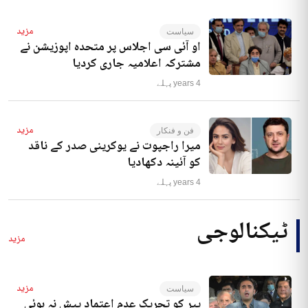
مزید
سیاست
او آئی سی اجلاس پر متحدہ اپوزیشن نے
مشترکہ اعلامیہ جاری کردیا
4 years پہلے
مزید
فن و فنکار
میرا راجپوت نے یوکرینی صدر کے ناقد
کو آئینہ دکھادیا
4 years پہلے
ٹیکنالوجی
مزید
مزید
سیاست
پیر کو تحریک عدم اعتماد پیش نہ ہوئی