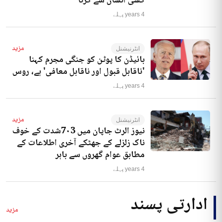
کسی انسان سے کرنا‘
4 years پہلے
مزید
انٹرنیشنل
بائیڈن کا پوٹن کو جنگی مجرم کہنا
'ناقابل قبول اور ناقابل معافی' ہے، روس
4 years پہلے
مزید
انٹرنیشنل
نیوز الرٹ جاپان میں 7۰3شدت کے خوف
ناک زلزلے کے جھٹکے آخری اطلاعات کے
مطابق عوام گھروں سے باہر
4 years پہلے
ادارتی پسند
مزید