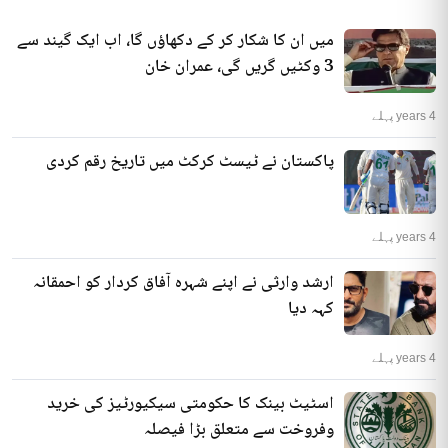
میں ان کا شکار کر کے دکھاؤں گا، اب ایک گیند سے
3 وکٹیں گریں گی، عمران خان
4 years پہلے
پاکستان نے ٹیسٹ کرکٹ میں تاریخ رقم کردی
4 years پہلے
ارشد وارثی نے اپنے شہرہ آفاق کردار کو احمقانہ
کہہ دیا
4 years پہلے
اسٹیٹ بینک کا حکومتی سیکیورٹیز کی خرید
وفروخت سے متعلق بڑا فیصلہ