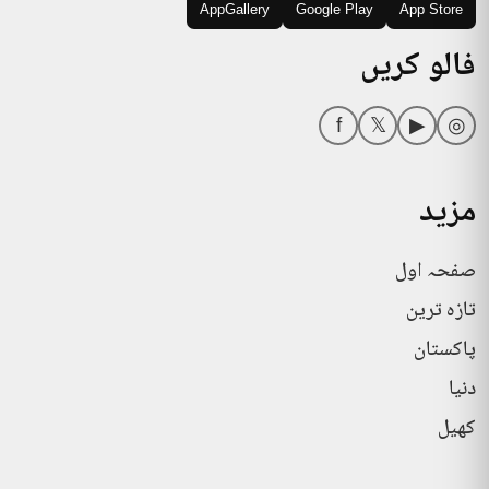
AppGallery
Google Play
App Store
فالو کریں
f
𝕏
▶
◎
مزید
صفحہ اول
تازہ ترین
پاکستان
دنیا
کھیل