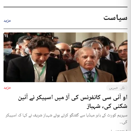
سیاست
مزید
مزید
تازہ خبریں
او آئی سی کانفرنس کی آڑ میں اسپیکر نے آئین
شکنی کی، شہباز
سپریم کورٹ کے باہر میڈیا سے گفتگو کرتے ہوئے شہباز شریف نے کہا کہ اسپیکر
کی...