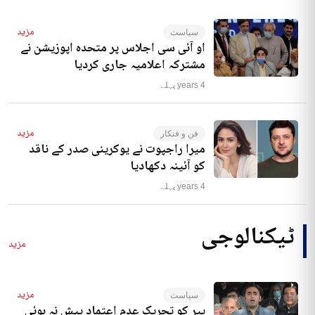
مزید
سیاست
او آئی سی اجلاس پر متحدہ اپوزیشن نے
مشترکہ اعلامیہ جاری کردیا
4 years پہلے
مزید
فن و فنکار
میرا راجپوت نے یوکرینی صدر کے ناقد
کو آئینہ دکھادیا
4 years پہلے
ٹیکنالوجی
مزید
مزید
سیاست
پیر کو تحریک عدم اعتماد پیش نہ ہوئی