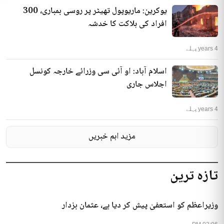
یوکرین: ماریوپول تھیٹر پر روسی بمباری، 300
افراد کی ہلاکت کا خدشہ
4 years پہلے
اسلام آباد: او آئی سی وزرائے خارجہ کونسل
اجلاس جاری
4 years پہلے
مزید اہم خبریں
تازہ ترین
وزیراعظم کو استعفیٰ پیش کر دیا ہے، عثمان بزدار