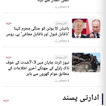
کسی انسان سے کرنا‘
4 years پہلے
مزید
انٹرنیشنل
بائیڈن کا پوٹن کو جنگی مجرم کہنا
'ناقابل قبول اور ناقابل معافی' ہے، روس
4 years پہلے
مزید
انٹرنیشنل
نیوز الرٹ جاپان میں 7۰3شدت کے خوف
ناک زلزلے کے جھٹکے آخری اطلاعات کے
مطابق عوام گھروں سے باہر
4 years پہلے
ادارتی پسند
مزید