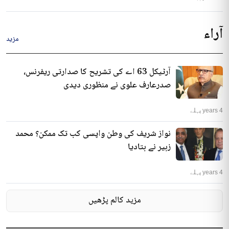
آراء
مزید
آرٹیکل 63 اے کی تشریح کا صدارتی ریفرنس،
صدرعارف علوی نے منظوری دیدی
4 years پہلے
نواز شریف کی وطن واپسی کب تک ممکن؟ محمد
زبیر نے بتادیا
4 years پہلے
مزید کالم پڑھیں