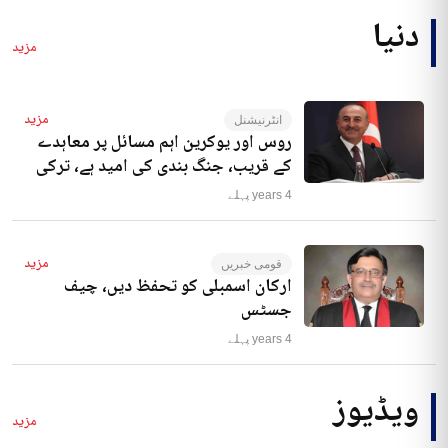
دنیا
مزید
مزید
انٹرنیشنل
روس اور یوکرین اہم مسائل پر معاہدے
کے قریب، جنگ بندی کی امید ہے، ترکی
4 years پہلے
مزید
قومی خبریں
ارکان اسمبلی کو تحفظ دیں، چیف
جسٹس
4 years پہلے
ویڈیوز
مزید