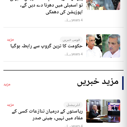
تو اسمبلی میں دھرنا دے دیں گے،
اپوزیشن کی دھمکی
4 years پہلے
مزید
قومی خبریں
حکومت کا ترین گروپ سے رابطہ ہوگیا
4 years پہلے
مزید خبریں
مزید
مزید
انٹرنیشنل
ریاستوں کے درمیان تنازعات کسی کے
مفاد میں نہیں، چینی صدر
4 years پہلے