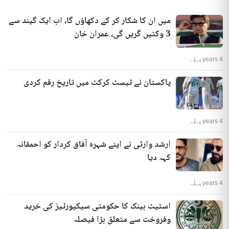
میں ان کا شکار کر کے دکھاؤں گا، اب ایک گیند سے
3 وکٹیں گریں گی، عمران خان
4 years پہلے
پاکستان نے ٹیسٹ کرکٹ میں تاریخ رقم کردی
4 years پہلے
ارشد وارثی نے اپنے شہرہ آفاق کردار کو احمقانہ
کہہ دیا
4 years پہلے
اسٹیٹ بینک کا حکومتی سیکیورٹیز کی خرید
وفروخت سے متعلق بڑا فیصلہ