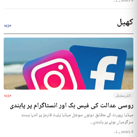
4 years پہلے
کھیل
مزید
مزید
انٹرنیشنل
روسی عدالت کی فیس بک اور انسٹاگرام پر پابندی
میڈیا رپورٹ کے مطابق دونوں سوشل میڈیا پلیٹ فارمز پر انتہا پسند
سرگرمیاں ہونے پر پابندی...
4 years پہلے