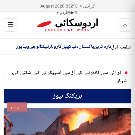
کراچی
☀ 32°C
8 August 2026
f
𝕏
▶
◎
اردو ▾
اردوسکائی
☰
⌕
URDUSKY NETWORK
تازہ ترین
پاکستان
دنیا
کھیل
کاروبار
ٹیکنالوجی
ویڈیوز
صفحہ اول
او آئی سی کانفرنس کی آڑ میں اسپیکر نے آئین شکنی کی،
شہباز
بریکنگ نیوز
اہم خبر