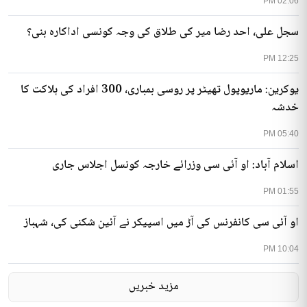
02:06 PM
سجل علی، احد رضا میر کی طلاق کی وجہ کونسی اداکارہ بنی؟
12:25 PM
یوکرین: ماریوپول تھیٹر پر روسی بمباری، 300 افراد کی ہلاکت کا
خدشہ
05:40 PM
اسلام آباد: او آئی سی وزرائے خارجہ کونسل اجلاس جاری
01:55 PM
او آئی سی کانفرنس کی آڑ میں اسپیکر نے آئین شکنی کی، شہباز
10:04 PM
مزید خبریں