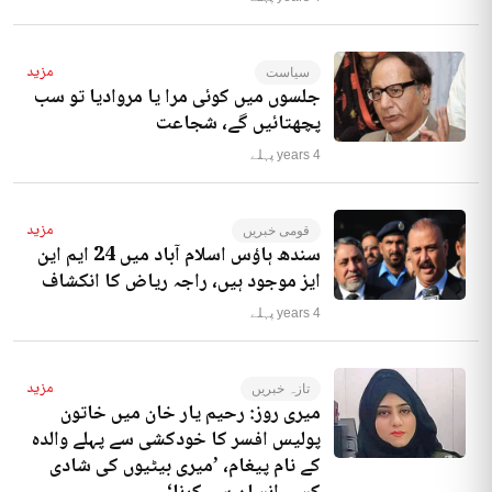
مزید
سیاست
جلسوں میں کوئی مرا یا مروادیا تو سب
پچھتائیں گے، شجاعت
4 years پہلے
مزید
قومی خبریں
سندھ ہاؤس اسلام آباد میں 24 ایم این
ایز موجود ہیں، راجہ ریاض کا انکشاف
4 years پہلے
مزید
تازہ خبریں
میری روز: رحیم یار خان میں خاتون
پولیس افسر کا خودکشی سے پہلے والدہ
کے نام پیغام، ’میری بیٹیوں کی شادی