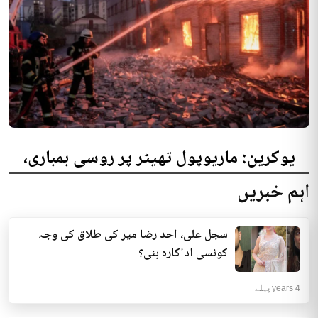
یوکرین: ماریوپول تھیٹر پر روسی بمباری،
300 افراد کی ہلاکت کا خدشہ
اہم خبریں
یوکرینی حکام نے مقامی تھیٹر پر روسی بمباری میں میں بڑی تعداد میں ہلاکتوں
کا خدشہ ظاہر کیا اور کہا کہ کم...
سجل علی، احد رضا میر کی طلاق کی وجہ
انٹرنیشنل | 4 years پہلے
کونسی اداکارہ بنی؟
4 years پہلے