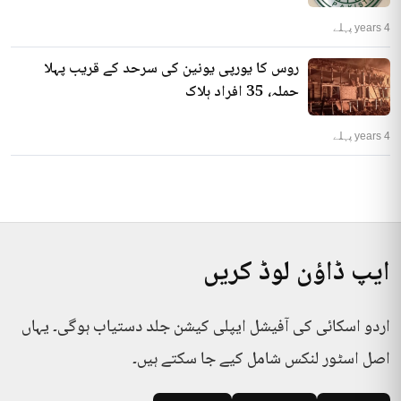
4 years پہلے
روس کا یورپی یونین کی سرحد کے قریب پہلا
حملہ، 35 افراد ہلاک
4 years پہلے
ایپ ڈاؤن لوڈ کریں
اردو اسکائی کی آفیشل ایپلی کیشن جلد دستیاب ہوگی۔ یہاں
اصل اسٹور لنکس شامل کیے جا سکتے ہیں۔