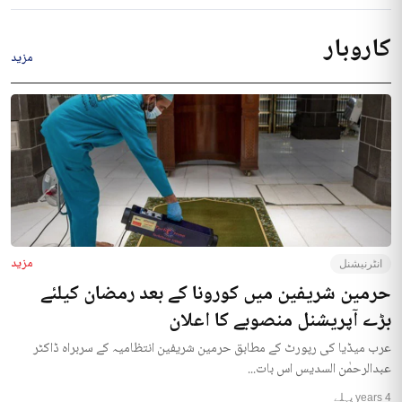
کاروبار
مزید
مزید
انٹرنیشنل
حرمین شریفین میں کورونا کے بعد رمضان کیلئے
بڑے آپریشنل منصوبے کا اعلان
عرب میڈیا کی رپورٹ کے مطابق حرمین شریفین انتظامیہ کے سربراہ ڈاکٹر
عبدالرحمٰن السدیس اس بات...
4 years پہلے