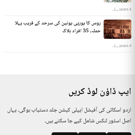
4 years پہلے
روس کا یورپی یونین کی سرحد کے قریب پہلا
حملہ، 35 افراد ہلاک
4 years پہلے
ایپ ڈاؤن لوڈ کریں
اردو اسکائی کی آفیشل ایپلی کیشن جلد دستیاب ہوگی۔ یہاں
اصل اسٹور لنکس شامل کیے جا سکتے ہیں۔