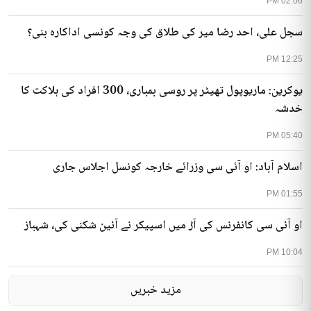
02:06 PM
سجل علی، احد رضا میر کی طلاق کی وجہ کونسی اداکارہ بنی؟
12:25 PM
یوکرین: ماریوپول تھیٹر پر روسی بمباری، 300 افراد کی ہلاکت کا
خدشہ
05:40 PM
اسلام آباد: او آئی سی وزرائے خارجہ کونسل اجلاس جاری
01:55 PM
او آئی سی کانفرنس کی آڑ میں اسپیکر نے آئین شکنی کی، شہباز
10:04 PM
مزید خبریں