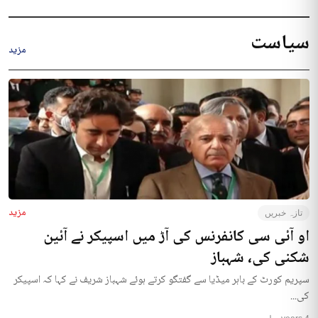
سیاست
مزید
مزید
تازہ خبریں
او آئی سی کانفرنس کی آڑ میں اسپیکر نے آئین
شکنی کی، شہباز
سپریم کورٹ کے باہر میڈیا سے گفتگو کرتے ہوئے شہباز شریف نے کہا کہ اسپیکر
کی...