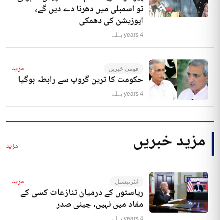
تو اسمبلی میں دھرنا دے دیں گے،
اپوزیشن کی دھمکی
4 years پہلے
مزید
قومی خبریں
حکومت کا ترین گروپ سے رابطہ ہوگیا
4 years پہلے
مزید خبریں
مزید
مزید
انٹرنیشنل
ریاستوں کے درمیان تنازعات کسی کے
مفاد میں نہیں، چینی صدر
4 years پہلے