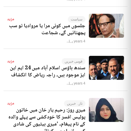
مزید
سیاست
جلسوں میں کوئی مرا یا مروادیا تو سب
پچھتائیں گے، شجاعت
4 years پہلے
مزید
قومی خبریں
سندھ ہاؤس اسلام آباد میں 24 ایم این
ایز موجود ہیں، راجہ ریاض کا انکشاف
4 years پہلے
مزید
تازہ خبریں
میری روز: رحیم یار خان میں خاتون
پولیس افسر کا خودکشی سے پہلے والدہ
کے نام پیغام، ’میری بیٹیوں کی شادی