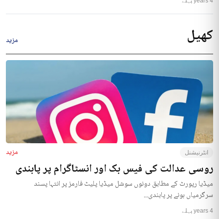
4 years پہلے
کھیل
مزید
مزید
انٹرنیشنل
روسی عدالت کی فیس بک اور انسٹاگرام پر پابندی
میڈیا رپورٹ کے مطابق دونوں سوشل میڈیا پلیٹ فارمز پر انتہا پسند
سرگرمیاں ہونے پر پابندی...
4 years پہلے