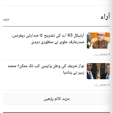
آراء
مزید
آرٹیکل 63 اے کی تشریح کا صدارتی ریفرنس،
صدرعارف علوی نے منظوری دیدی
4 years پہلے
نواز شریف کی وطن واپسی کب تک ممکن؟ محمد
زبیر نے بتادیا
4 years پہلے
مزید کالم پڑھیں