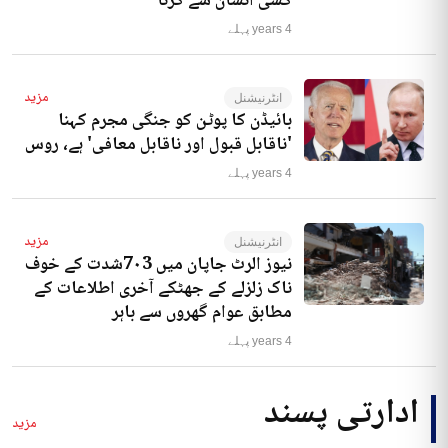
کسی انسان سے کرنا‘
4 years پہلے
مزید
انٹرنیشنل
بائیڈن کا پوٹن کو جنگی مجرم کہنا
'ناقابل قبول اور ناقابل معافی' ہے، روس
4 years پہلے
مزید
انٹرنیشنل
نیوز الرٹ جاپان میں 7۰3شدت کے خوف
ناک زلزلے کے جھٹکے آخری اطلاعات کے
مطابق عوام گھروں سے باہر
4 years پہلے
ادارتی پسند
مزید