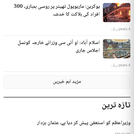
یوکرین: ماریوپول تھیٹر پر روسی بمباری، 300
افراد کی ہلاکت کا خدشہ
4 years پہلے
اسلام آباد: او آئی سی وزرائے خارجہ کونسل
اجلاس جاری
4 years پہلے
مزید اہم خبریں
تازہ ترین
وزیراعظم کو استعفیٰ پیش کر دیا ہے، عثمان بزدار