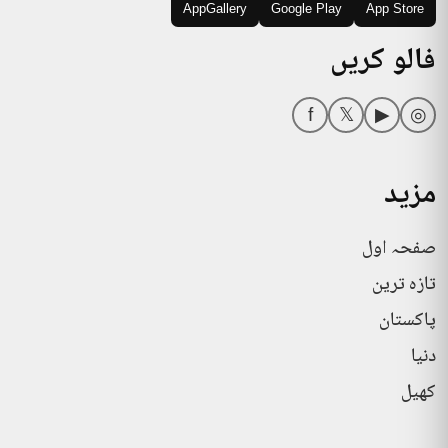
AppGallery
Google Play
App Store
فالو کریں
f
𝕏
▶
◎
مزید
صفحہ اول
تازہ ترین
پاکستان
دنیا
کھیل