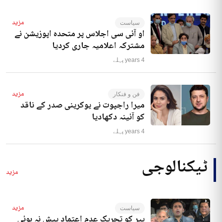
مزید
سیاست
او آئی سی اجلاس پر متحدہ اپوزیشن نے
مشترکہ اعلامیہ جاری کردیا
4 years پہلے
مزید
فن و فنکار
میرا راجپوت نے یوکرینی صدر کے ناقد
کو آئینہ دکھادیا
4 years پہلے
ٹیکنالوجی
مزید
مزید
سیاست
پیر کو تحریک عدم اعتماد پیش نہ ہوئی