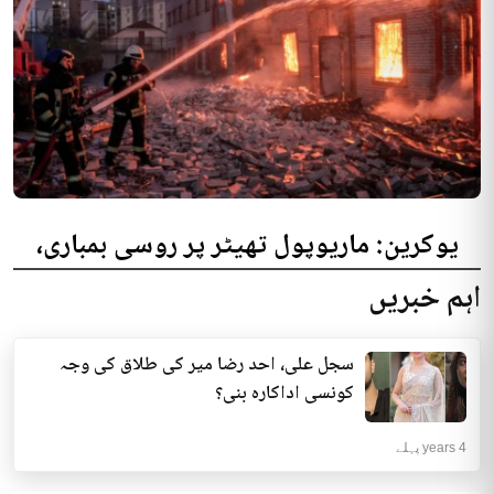
یوکرین: ماریوپول تھیٹر پر روسی بمباری،
300 افراد کی ہلاکت کا خدشہ
اہم خبریں
یوکرینی حکام نے مقامی تھیٹر پر روسی بمباری میں میں بڑی تعداد میں ہلاکتوں
کا خدشہ ظاہر کیا اور کہا کہ کم...
سجل علی، احد رضا میر کی طلاق کی وجہ
انٹرنیشنل | 4 years پہلے
کونسی اداکارہ بنی؟
4 years پہلے