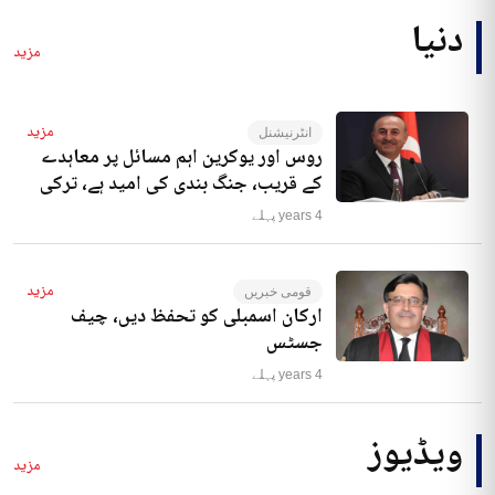
دنیا
مزید
مزید
انٹرنیشنل
روس اور یوکرین اہم مسائل پر معاہدے
کے قریب، جنگ بندی کی امید ہے، ترکی
4 years پہلے
مزید
قومی خبریں
ارکان اسمبلی کو تحفظ دیں، چیف
جسٹس
4 years پہلے
ویڈیوز
مزید