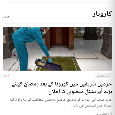
کاروبار
مزید
مزید
انٹرنیشنل
حرمین شریفین میں کورونا کے بعد رمضان کیلئے
بڑے آپریشنل منصوبے کا اعلان
عرب میڈیا کی رپورٹ کے مطابق حرمین شریفین انتظامیہ کے سربراہ ڈاکٹر
عبدالرحمٰن السدیس اس بات...
4 years پہلے