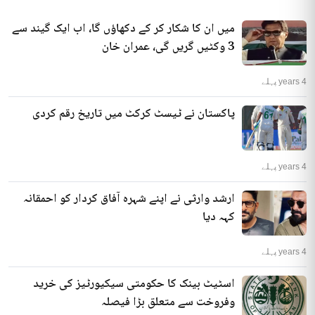
میں ان کا شکار کر کے دکھاؤں گا، اب ایک گیند سے
3 وکٹیں گریں گی، عمران خان
4 years پہلے
پاکستان نے ٹیسٹ کرکٹ میں تاریخ رقم کردی
4 years پہلے
ارشد وارثی نے اپنے شہرہ آفاق کردار کو احمقانہ
کہہ دیا
4 years پہلے
اسٹیٹ بینک کا حکومتی سیکیورٹیز کی خرید
وفروخت سے متعلق بڑا فیصلہ