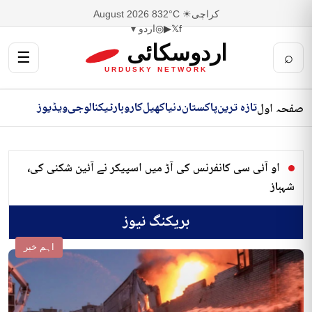
کراچی
☀ 32°C
8 August 2026
f
𝕏
▶
◎
اردو ▾
اردوسکائی
☰
⌕
URDUSKY NETWORK
تازہ ترین
پاکستان
دنیا
کھیل
کاروبار
ٹیکنالوجی
ویڈیوز
صفحہ اول
او آئی سی کانفرنس کی آڑ میں اسپیکر نے آئین شکنی کی،
شہباز
بریکنگ نیوز
اہم خبر