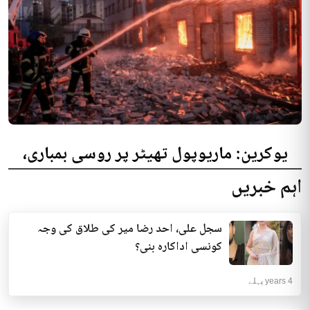
یوکرین: ماریوپول تھیٹر پر روسی بمباری،
300 افراد کی ہلاکت کا خدشہ
اہم خبریں
یوکرینی حکام نے مقامی تھیٹر پر روسی بمباری میں میں بڑی تعداد میں ہلاکتوں
کا خدشہ ظاہر کیا اور کہا کہ کم...
سجل علی، احد رضا میر کی طلاق کی وجہ
انٹرنیشنل | 4 years پہلے
کونسی اداکارہ بنی؟
4 years پہلے