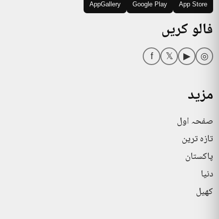
AppGallery
Google Play
App Store
فالو کریں
f
𝕏
▶
◎
مزید
صفحہ اول
تازہ ترین
پاکستان
دنیا
کھیل