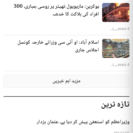
یوکرین: ماریوپول تھیٹر پر روسی بمباری، 300
افراد کی ہلاکت کا خدشہ
4 years پہلے
اسلام آباد: او آئی سی وزرائے خارجہ کونسل
اجلاس جاری
4 years پہلے
مزید اہم خبریں
تازہ ترین
وزیراعظم کو استعفیٰ پیش کر دیا ہے، عثمان بزدار