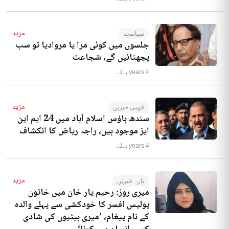
مزید
سیاست
جلسوں میں کوئی مرا یا مروادیا تو سب
پچھتائیں گے، شجاعت
4 years پہلے
مزید
قومی خبریں
سندھ ہاؤس اسلام آباد میں 24 ایم این
ایز موجود ہیں، راجہ ریاض کا انکشاف
4 years پہلے
مزید
تازہ خبریں
میری روز: رحیم یار خان میں خاتون
پولیس افسر کا خودکشی سے پہلے والدہ
کے نام پیغام، ’میری بیٹیوں کی شادی