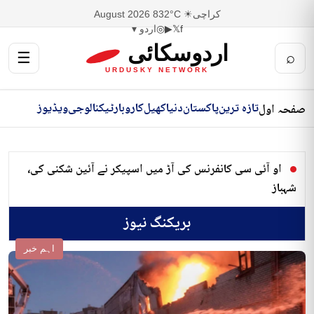
کراچی
☀ 32°C
8 August 2026
f
𝕏
▶
◎
اردو ▾
اردوسکائی
☰
⌕
URDUSKY NETWORK
تازہ ترین
پاکستان
دنیا
کھیل
کاروبار
ٹیکنالوجی
ویڈیوز
صفحہ اول
او آئی سی کانفرنس کی آڑ میں اسپیکر نے آئین شکنی کی،
شہباز
بریکنگ نیوز
اہم خبر