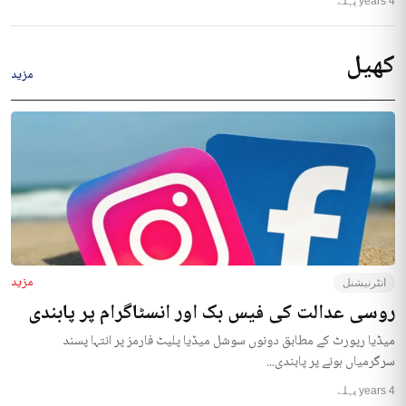
4 years پہلے
کھیل
مزید
مزید
انٹرنیشنل
روسی عدالت کی فیس بک اور انسٹاگرام پر پابندی
میڈیا رپورٹ کے مطابق دونوں سوشل میڈیا پلیٹ فارمز پر انتہا پسند
سرگرمیاں ہونے پر پابندی...
4 years پہلے