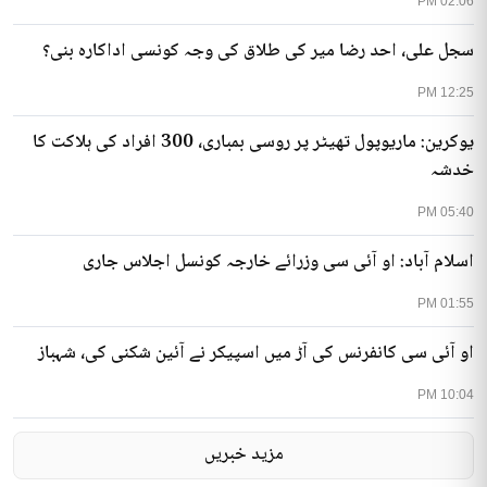
02:06 PM
سجل علی، احد رضا میر کی طلاق کی وجہ کونسی اداکارہ بنی؟
12:25 PM
یوکرین: ماریوپول تھیٹر پر روسی بمباری، 300 افراد کی ہلاکت کا
خدشہ
05:40 PM
اسلام آباد: او آئی سی وزرائے خارجہ کونسل اجلاس جاری
01:55 PM
او آئی سی کانفرنس کی آڑ میں اسپیکر نے آئین شکنی کی، شہباز
10:04 PM
مزید خبریں