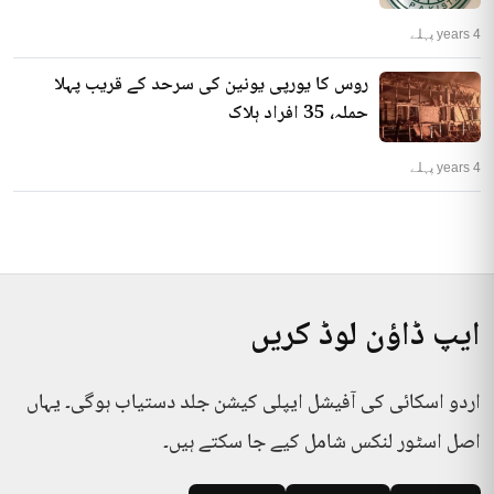
4 years پہلے
روس کا یورپی یونین کی سرحد کے قریب پہلا
حملہ، 35 افراد ہلاک
4 years پہلے
ایپ ڈاؤن لوڈ کریں
اردو اسکائی کی آفیشل ایپلی کیشن جلد دستیاب ہوگی۔ یہاں
اصل اسٹور لنکس شامل کیے جا سکتے ہیں۔