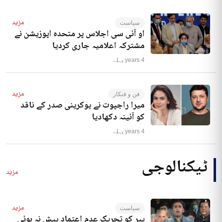
مزید
سیاست
او آئی سی اجلاس پر متحدہ اپوزیشن نے
مشترکہ اعلامیہ جاری کردیا
4 years پہلے
مزید
فن و فنکار
میرا راجپوت نے یوکرینی صدر کے ناقد
کو آئینہ دکھادیا
4 years پہلے
ٹیکنالوجی
مزید
مزید
سیاست
پیر کو تحریک عدم اعتماد پیش نہ ہوئی