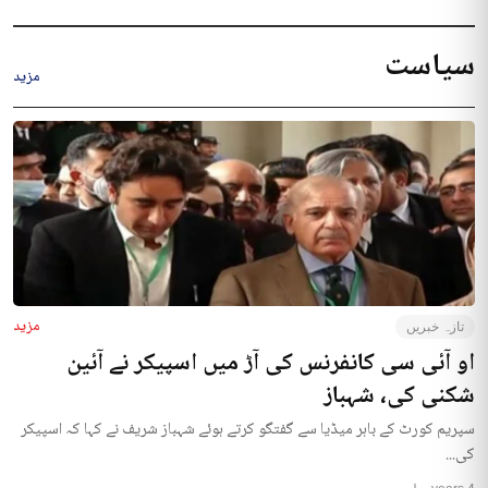
سیاست
مزید
مزید
تازہ خبریں
او آئی سی کانفرنس کی آڑ میں اسپیکر نے آئین
شکنی کی، شہباز
سپریم کورٹ کے باہر میڈیا سے گفتگو کرتے ہوئے شہباز شریف نے کہا کہ اسپیکر
کی...