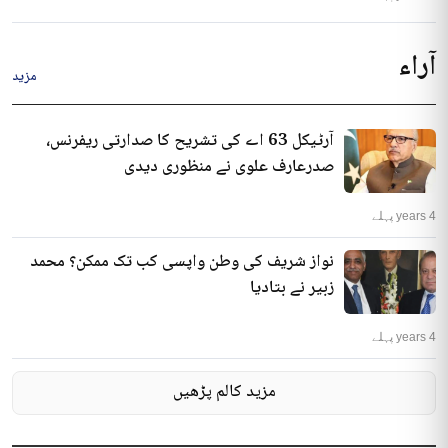
آراء
مزید
آرٹیکل 63 اے کی تشریح کا صدارتی ریفرنس،
صدرعارف علوی نے منظوری دیدی
4 years پہلے
نواز شریف کی وطن واپسی کب تک ممکن؟ محمد
زبیر نے بتادیا
4 years پہلے
مزید کالم پڑھیں