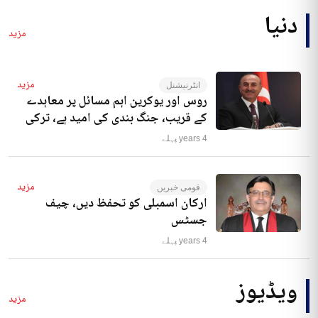
دنیا
مزید
مزید
انٹرنیشنل
روس اور یوکرین اہم مسائل پر معاہدے
کے قریب، جنگ بندی کی امید ہے، ترکی
4 years پہلے
مزید
قومی خبریں
ارکان اسمبلی کو تحفظ دیں، چیف
جسٹس
4 years پہلے
ویڈیوز
مزید