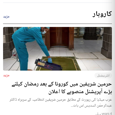
کاروبار
مزید
مزید
انٹرنیشنل
حرمین شریفین میں کورونا کے بعد رمضان کیلئے
بڑے آپریشنل منصوبے کا اعلان
عرب میڈیا کی رپورٹ کے مطابق حرمین شریفین انتظامیہ کے سربراہ ڈاکٹر
عبدالرحمٰن السدیس اس بات...
4 years پہلے