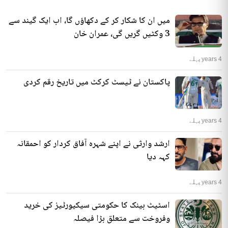
میں ان کا شکار کر کے دکھاؤں گا، اب ایک گیند سے
3 وکٹیں گریں گی، عمران خان
4 years پہلے
پاکستان نے ٹیسٹ کرکٹ میں تاریخ رقم کردی
4 years پہلے
ارشد وارثی نے اپنے شہرہ آفاق کردار کو احمقانہ
کہہ دیا
4 years پہلے
اسٹیٹ بینک کا حکومتی سیکیورٹیز کی خرید
وفروخت سے متعلق بڑا فیصلہ