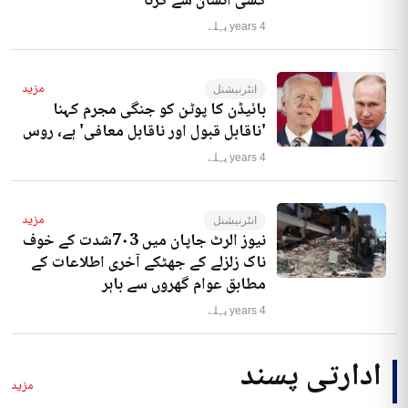
کسی انسان سے کرنا‘
4 years پہلے
مزید
انٹرنیشنل
بائیڈن کا پوٹن کو جنگی مجرم کہنا
'ناقابل قبول اور ناقابل معافی' ہے، روس
4 years پہلے
مزید
انٹرنیشنل
نیوز الرٹ جاپان میں 7۰3شدت کے خوف
ناک زلزلے کے جھٹکے آخری اطلاعات کے
مطابق عوام گھروں سے باہر
4 years پہلے
ادارتی پسند
مزید