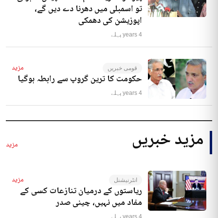
تو اسمبلی میں دھرنا دے دیں گے،
اپوزیشن کی دھمکی
4 years پہلے
مزید
قومی خبریں
حکومت کا ترین گروپ سے رابطہ ہوگیا
4 years پہلے
مزید خبریں
مزید
مزید
انٹرنیشنل
ریاستوں کے درمیان تنازعات کسی کے
مفاد میں نہیں، چینی صدر
4 years پہلے