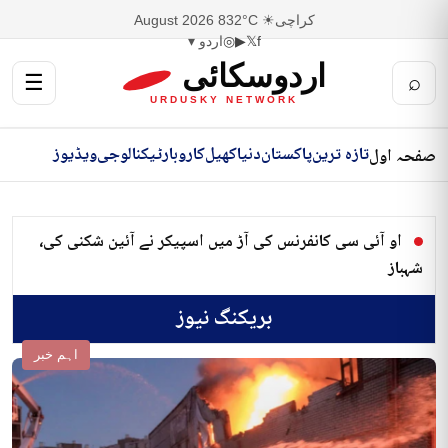
کراچی
☀ 32°C
8 August 2026
f
𝕏
▶
◎
اردو ▾
اردوسکائی
☰
⌕
URDUSKY NETWORK
تازہ ترین
پاکستان
دنیا
کھیل
کاروبار
ٹیکنالوجی
ویڈیوز
صفحہ اول
او آئی سی کانفرنس کی آڑ میں اسپیکر نے آئین شکنی کی،
شہباز
بریکنگ نیوز
اہم خبر