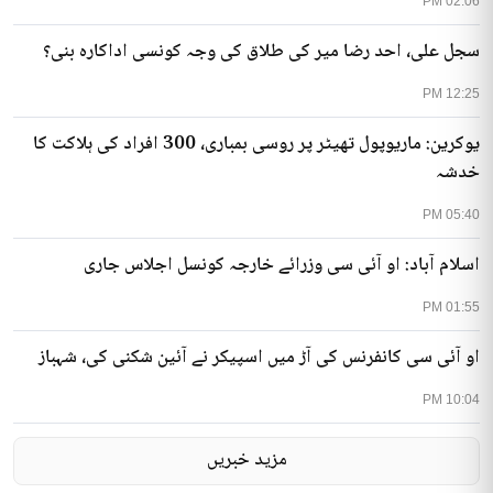
02:06 PM
سجل علی، احد رضا میر کی طلاق کی وجہ کونسی اداکارہ بنی؟
12:25 PM
یوکرین: ماریوپول تھیٹر پر روسی بمباری، 300 افراد کی ہلاکت کا
خدشہ
05:40 PM
اسلام آباد: او آئی سی وزرائے خارجہ کونسل اجلاس جاری
01:55 PM
او آئی سی کانفرنس کی آڑ میں اسپیکر نے آئین شکنی کی، شہباز
10:04 PM
مزید خبریں