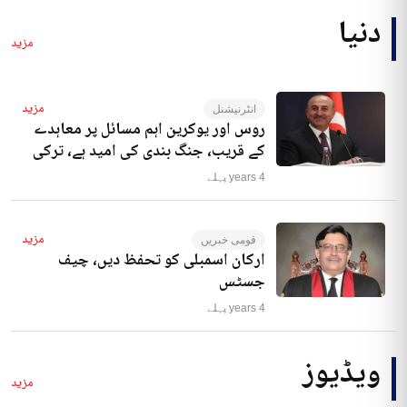
دنیا
مزید
مزید
انٹرنیشنل
روس اور یوکرین اہم مسائل پر معاہدے
کے قریب، جنگ بندی کی امید ہے، ترکی
4 years پہلے
مزید
قومی خبریں
ارکان اسمبلی کو تحفظ دیں، چیف
جسٹس
4 years پہلے
ویڈیوز
مزید