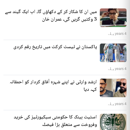
میں ان کا شکار کر کے دکھاؤں گا، اب ایک گیند سے
3 وکٹیں گریں گی، عمران خان
4 years پہلے
پاکستان نے ٹیسٹ کرکٹ میں تاریخ رقم کردی
4 years پہلے
ارشد وارثی نے اپنے شہرہ آفاق کردار کو احمقانہ
کہہ دیا
4 years پہلے
اسٹیٹ بینک کا حکومتی سیکیورٹیز کی خرید
وفروخت سے متعلق بڑا فیصلہ