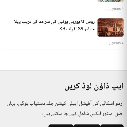
4 years پہلے
روس کا یورپی یونین کی سرحد کے قریب پہلا
حملہ، 35 افراد ہلاک
4 years پہلے
ایپ ڈاؤن لوڈ کریں
اردو اسکائی کی آفیشل ایپلی کیشن جلد دستیاب ہوگی۔ یہاں
اصل اسٹور لنکس شامل کیے جا سکتے ہیں۔