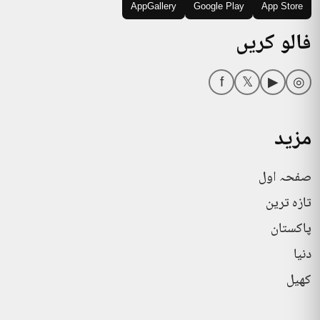
AppGallery
Google Play
App Store
فالو کریں
f
𝕏
▶
◎
مزید
صفحہ اول
تازہ ترین
پاکستان
دنیا
کھیل