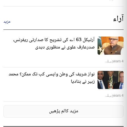
آراء
مزید
آرٹیکل 63 اے کی تشریح کا صدارتی ریفرنس،
صدرعارف علوی نے منظوری دیدی
4 years پہلے
نواز شریف کی وطن واپسی کب تک ممکن؟ محمد
زبیر نے بتادیا
4 years پہلے
مزید کالم پڑھیں