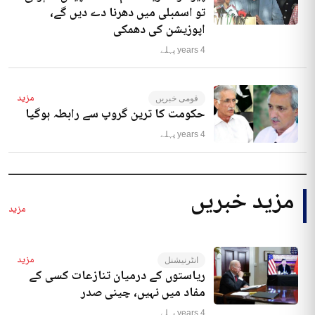
تو اسمبلی میں دھرنا دے دیں گے،
اپوزیشن کی دھمکی
4 years پہلے
مزید
قومی خبریں
حکومت کا ترین گروپ سے رابطہ ہوگیا
4 years پہلے
مزید خبریں
مزید
مزید
انٹرنیشنل
ریاستوں کے درمیان تنازعات کسی کے
مفاد میں نہیں، چینی صدر
4 years پہلے