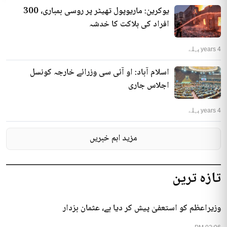
یوکرین: ماریوپول تھیٹر پر روسی بمباری، 300
افراد کی ہلاکت کا خدشہ
4 years پہلے
اسلام آباد: او آئی سی وزرائے خارجہ کونسل
اجلاس جاری
4 years پہلے
مزید اہم خبریں
تازہ ترین
وزیراعظم کو استعفیٰ پیش کر دیا ہے، عثمان بزدار