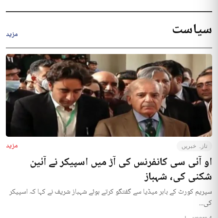
سیاست
مزید
مزید
تازہ خبریں
او آئی سی کانفرنس کی آڑ میں اسپیکر نے آئین
شکنی کی، شہباز
سپریم کورٹ کے باہر میڈیا سے گفتگو کرتے ہوئے شہباز شریف نے کہا کہ اسپیکر
کی...