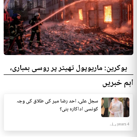
یوکرین: ماریوپول تھیٹر پر روسی بمباری،
300 افراد کی ہلاکت کا خدشہ
اہم خبریں
یوکرینی حکام نے مقامی تھیٹر پر روسی بمباری میں میں بڑی تعداد میں ہلاکتوں
کا خدشہ ظاہر کیا اور کہا کہ کم...
سجل علی، احد رضا میر کی طلاق کی وجہ
انٹرنیشنل | 4 years پہلے
کونسی اداکارہ بنی؟
4 years پہلے