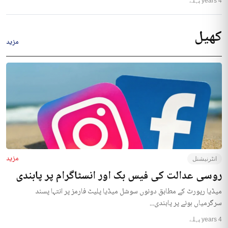
4 years پہلے
کھیل
مزید
مزید
انٹرنیشنل
روسی عدالت کی فیس بک اور انسٹاگرام پر پابندی
میڈیا رپورٹ کے مطابق دونوں سوشل میڈیا پلیٹ فارمز پر انتہا پسند
سرگرمیاں ہونے پر پابندی...
4 years پہلے