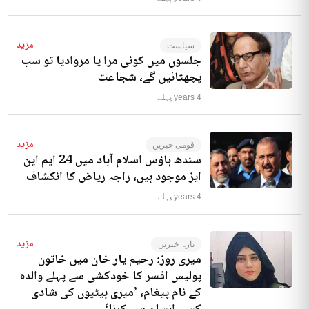
مزید
سیاست
جلسوں میں کوئی مرا یا مروادیا تو سب
پچھتائیں گے، شجاعت
4 years پہلے
مزید
قومی خبریں
سندھ ہاؤس اسلام آباد میں 24 ایم این
ایز موجود ہیں، راجہ ریاض کا انکشاف
4 years پہلے
مزید
تازہ خبریں
میری روز: رحیم یار خان میں خاتون
پولیس افسر کا خودکشی سے پہلے والدہ
کے نام پیغام، ’میری بیٹیوں کی شادی