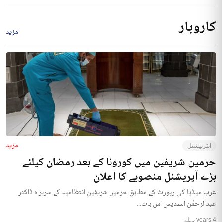
کاروبار
مزید
مزید
انٹرنیشنل
حرمین شریفین میں کورونا کے بعد رمضان کیلئے
بڑے آپریشنل منصوبے کا اعلان
عرب میڈیا کی رپورٹ کے مطابق حرمین شریفین انتظامیہ کے سربراہ ڈاکٹر
عبدالرحمٰن السدیس اس بات...
4 years پہلے