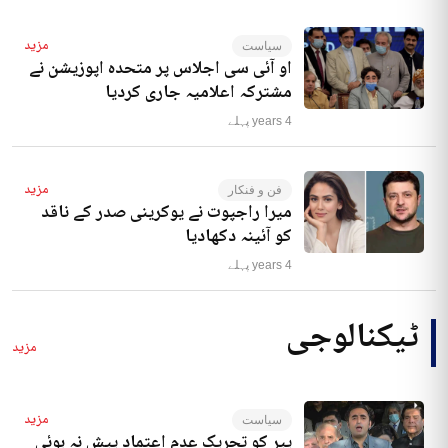
مزید
سیاست
او آئی سی اجلاس پر متحدہ اپوزیشن نے
مشترکہ اعلامیہ جاری کردیا
4 years پہلے
مزید
فن و فنکار
میرا راجپوت نے یوکرینی صدر کے ناقد
کو آئینہ دکھادیا
4 years پہلے
ٹیکنالوجی
مزید
مزید
سیاست
پیر کو تحریک عدم اعتماد پیش نہ ہوئی