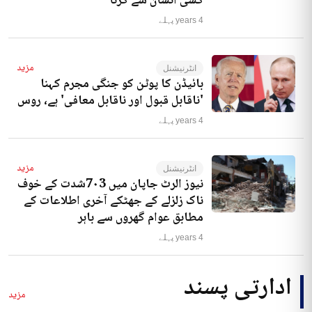
کسی انسان سے کرنا‘
4 years پہلے
مزید
انٹرنیشنل
بائیڈن کا پوٹن کو جنگی مجرم کہنا
'ناقابل قبول اور ناقابل معافی' ہے، روس
4 years پہلے
مزید
انٹرنیشنل
نیوز الرٹ جاپان میں 7۰3شدت کے خوف
ناک زلزلے کے جھٹکے آخری اطلاعات کے
مطابق عوام گھروں سے باہر
4 years پہلے
ادارتی پسند
مزید