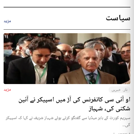
سیاست
مزید
مزید
تازہ خبریں
او آئی سی کانفرنس کی آڑ میں اسپیکر نے آئین
شکنی کی، شہباز
سپریم کورٹ کے باہر میڈیا سے گفتگو کرتے ہوئے شہباز شریف نے کہا کہ اسپیکر
کی...