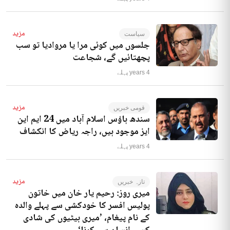
مزید
سیاست
جلسوں میں کوئی مرا یا مروادیا تو سب
پچھتائیں گے، شجاعت
4 years پہلے
مزید
قومی خبریں
سندھ ہاؤس اسلام آباد میں 24 ایم این
ایز موجود ہیں، راجہ ریاض کا انکشاف
4 years پہلے
مزید
تازہ خبریں
میری روز: رحیم یار خان میں خاتون
پولیس افسر کا خودکشی سے پہلے والدہ
کے نام پیغام، ’میری بیٹیوں کی شادی