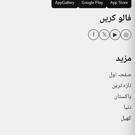
AppGallery
Google Play
App Store
فالو کریں
f
𝕏
▶
◎
مزید
صفحہ اول
تازہ ترین
پاکستان
دنیا
کھیل