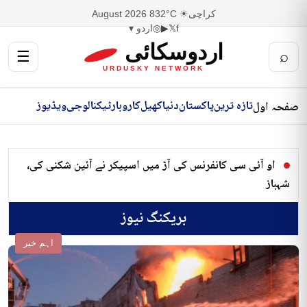
کراچی
☀ 32°C
8 August 2026
f
𝕏
▶
◎
اردو ▾
اردوسکائی
☰
⌕
URDUSKY NETWORK
تازہ ترین
پاکستان
دنیا
کھیل
کاروبار
ٹیکنالوجی
ویڈیوز
صفحہ اول
او آئی سی کانفرنس کی آڑ میں اسپیکر نے آئین شکنی کی،
شہباز
بریکنگ نیوز
اہم خبر