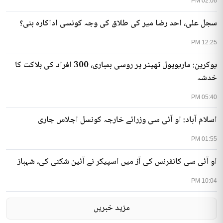
02:06 PM
سجل علی، احد رضا میر کی طلاق کی وجہ کونسی اداکارہ بنی؟
12:25 PM
یوکرین: ماریوپول تھیٹر پر روسی بمباری، 300 افراد کی ہلاکت کا
خدشہ
05:40 PM
اسلام آباد: او آئی سی وزرائے خارجہ کونسل اجلاس جاری
01:55 PM
او آئی سی کانفرنس کی آڑ میں اسپیکر نے آئین شکنی کی، شہباز
10:04 PM
مزید خبریں