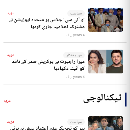
مزید
سیاست
او آئی سی اجلاس پر متحدہ اپوزیشن نے
مشترکہ اعلامیہ جاری کردیا
4 years پہلے
مزید
فن و فنکار
میرا راجپوت نے یوکرینی صدر کے ناقد
کو آئینہ دکھادیا
4 years پہلے
ٹیکنالوجی
مزید
مزید
سیاست
پیر کو تحریک عدم اعتماد پیش نہ ہوئی