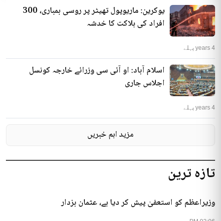
یوکرین: ماریوپول تھیٹر پر روسی بمباری، 300
افراد کی ہلاکت کا خدشہ
4 years پہلے
اسلام آباد: او آئی سی وزرائے خارجہ کونسل
اجلاس جاری
4 years پہلے
مزید اہم خبریں
تازہ ترین
وزیراعظم کو استعفیٰ پیش کر دیا ہے، عثمان بزدار