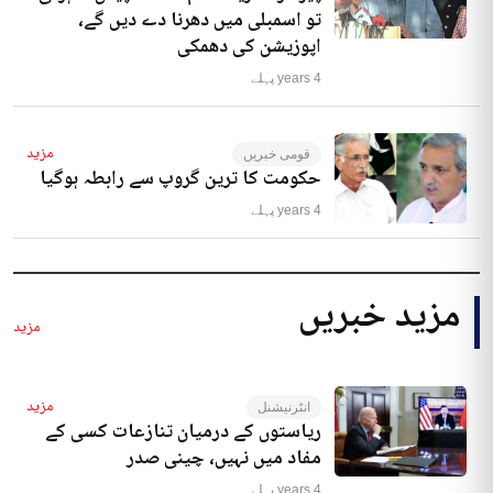
تو اسمبلی میں دھرنا دے دیں گے،
اپوزیشن کی دھمکی
4 years پہلے
مزید
قومی خبریں
حکومت کا ترین گروپ سے رابطہ ہوگیا
4 years پہلے
مزید خبریں
مزید
مزید
انٹرنیشنل
ریاستوں کے درمیان تنازعات کسی کے
مفاد میں نہیں، چینی صدر
4 years پہلے