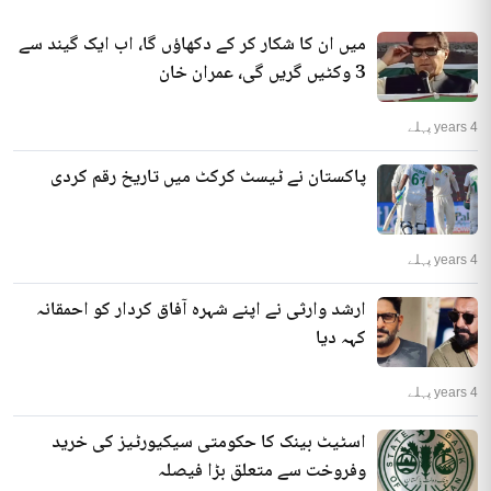
میں ان کا شکار کر کے دکھاؤں گا، اب ایک گیند سے
3 وکٹیں گریں گی، عمران خان
4 years پہلے
پاکستان نے ٹیسٹ کرکٹ میں تاریخ رقم کردی
4 years پہلے
ارشد وارثی نے اپنے شہرہ آفاق کردار کو احمقانہ
کہہ دیا
4 years پہلے
اسٹیٹ بینک کا حکومتی سیکیورٹیز کی خرید
وفروخت سے متعلق بڑا فیصلہ