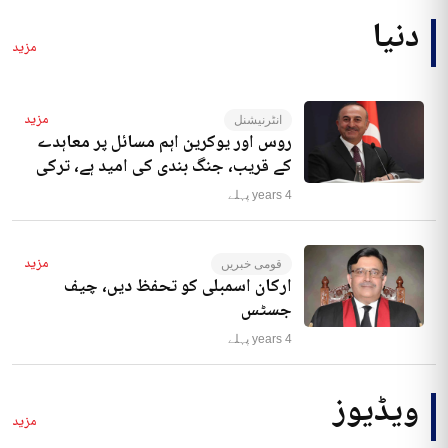
دنیا
مزید
مزید
انٹرنیشنل
روس اور یوکرین اہم مسائل پر معاہدے
کے قریب، جنگ بندی کی امید ہے، ترکی
4 years پہلے
مزید
قومی خبریں
ارکان اسمبلی کو تحفظ دیں، چیف
جسٹس
4 years پہلے
ویڈیوز
مزید