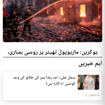
یوکرین: ماریوپول تھیٹر پر روسی بمباری،
300 افراد کی ہلاکت کا خدشہ
اہم خبریں
یوکرینی حکام نے مقامی تھیٹر پر روسی بمباری میں میں بڑی تعداد میں ہلاکتوں
کا خدشہ ظاہر کیا اور کہا کہ کم...
سجل علی، احد رضا میر کی طلاق کی وجہ
انٹرنیشنل | 4 years پہلے
کونسی اداکارہ بنی؟
4 years پہلے