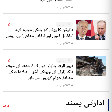
کسی انسان سے کرنا‘
4 years پہلے
مزید
انٹرنیشنل
بائیڈن کا پوٹن کو جنگی مجرم کہنا
'ناقابل قبول اور ناقابل معافی' ہے، روس
4 years پہلے
مزید
انٹرنیشنل
نیوز الرٹ جاپان میں 7۰3شدت کے خوف
ناک زلزلے کے جھٹکے آخری اطلاعات کے
مطابق عوام گھروں سے باہر
4 years پہلے
ادارتی پسند
مزید