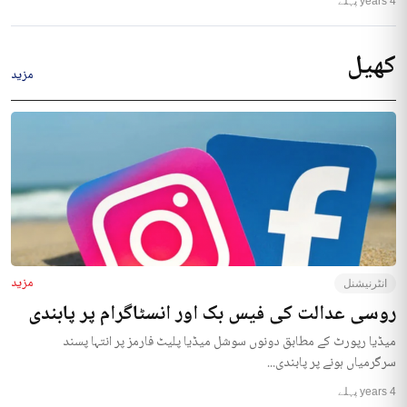
4 years پہلے
کھیل
مزید
مزید
انٹرنیشنل
روسی عدالت کی فیس بک اور انسٹاگرام پر پابندی
میڈیا رپورٹ کے مطابق دونوں سوشل میڈیا پلیٹ فارمز پر انتہا پسند
سرگرمیاں ہونے پر پابندی...
4 years پہلے