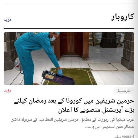
کاروبار
مزید
مزید
انٹرنیشنل
حرمین شریفین میں کورونا کے بعد رمضان کیلئے
بڑے آپریشنل منصوبے کا اعلان
عرب میڈیا کی رپورٹ کے مطابق حرمین شریفین انتظامیہ کے سربراہ ڈاکٹر
عبدالرحمٰن السدیس اس بات...
4 years پہلے