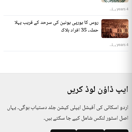
4 years پہلے
روس کا یورپی یونین کی سرحد کے قریب پہلا
حملہ، 35 افراد ہلاک
4 years پہلے
ایپ ڈاؤن لوڈ کریں
اردو اسکائی کی آفیشل ایپلی کیشن جلد دستیاب ہوگی۔ یہاں
اصل اسٹور لنکس شامل کیے جا سکتے ہیں۔