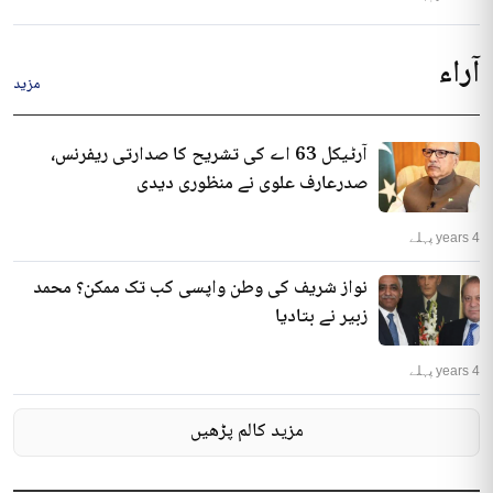
آراء
مزید
آرٹیکل 63 اے کی تشریح کا صدارتی ریفرنس،
صدرعارف علوی نے منظوری دیدی
4 years پہلے
نواز شریف کی وطن واپسی کب تک ممکن؟ محمد
زبیر نے بتادیا
4 years پہلے
مزید کالم پڑھیں