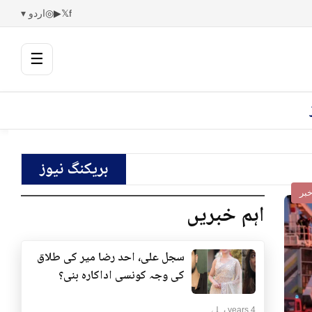
f
𝕏
▶
◎
اردو ▾
☰
بریکنگ نیوز
بر
اہم خبریں
سجل علی، احد رضا میر کی طلاق
کی وجہ کونسی اداکارہ بنی؟
4 years پہلے