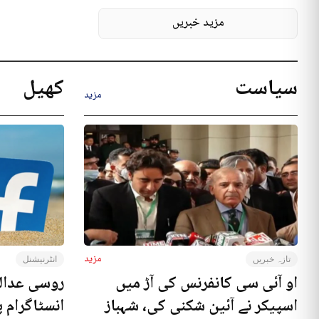
مزید خبریں
سیاست
کھیل
مزید
مزید
تازہ خبریں
انٹرنیشنل
او آئی سی کانفرنس کی آڑ میں
روسی عدال
اسپیکر نے آئین شکنی کی، شہباز
انسٹاگرام پ