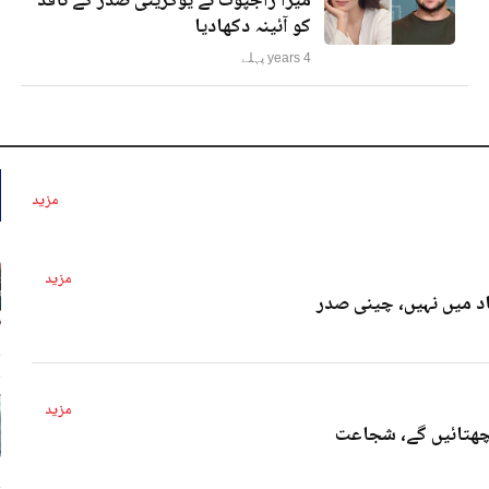
میرا راجپوت نے یوکرینی صدر کے ناقد
کو آئینہ دکھادیا
4 years پہلے
مزید
مزید
د میں نہیں، چینی صدر
4 
مزید
پچھتائیں گے، شجاعت
4 