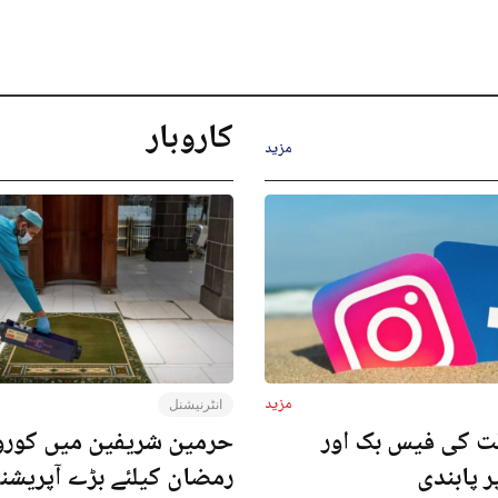
کاروبار
مزید
مزید
انٹرنیشنل
ت کی فیس بک اور
حرمین شریفین میں کورون
ر پابندی
رمضان کیلئے بڑے آپریش