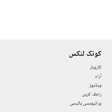
کوئک لنکس
کاروبار
آراء
ویڈیوز
رابطہ کریں
پرائیویسی پالیسی