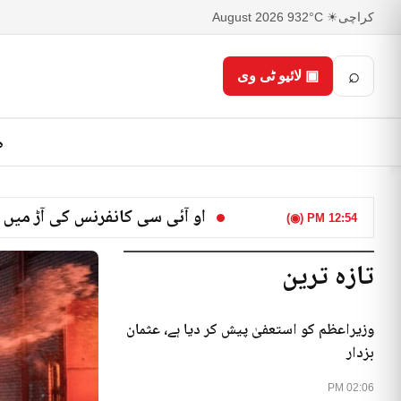
کراچی
☀ 32°C
9 August 2026
⌕
▣ لائیو ٹی وی
ص
او آئی سی کانفرنس کی آڑ میں 
12:54 PM (◉)
تازہ ترین
وزیراعظم کو استعفیٰ پیش کر دیا ہے، عثمان
بزدار
02:06 PM