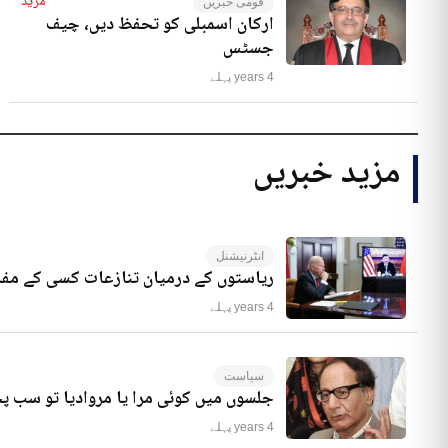
مزید
قومی خبریں
ارکان اسمبلی کو تحفظ دیں، چیف
جسٹس
4 years پہلے
مزید خبریں
انٹرنیشنل
ریاستوں کے درمیان تنازعات کسی کے مفا
4 years پہلے
سیاست
جلسوں میں کوئی مرا یا مروادیا تو سب 
4 years پہلے