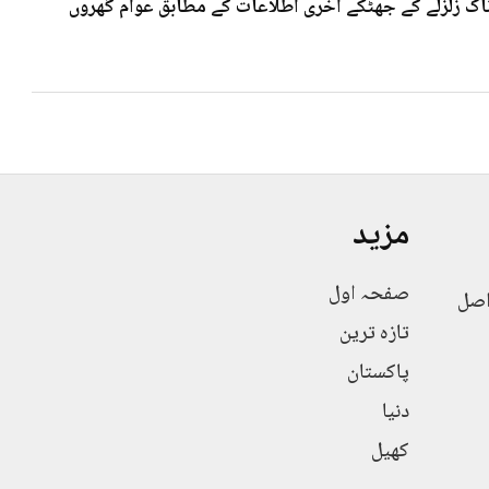
 7۰3شدت کے خوف ناک زلزلے کے جھٹکے آخری اطلاعات کے مطابق عوام گھروں
مزید
صفحہ اول
اصل
تازہ ترین
پاکستان
دنیا
کھیل