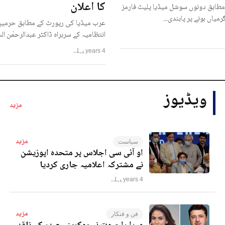
کا اعلان
مطابق دونوں سوشل میڈیا پلیٹ فارمز
رمیاں ہونے پر پابندی...
عرب میڈیا کی رپورٹ کے مطابق حرمین
انتظامیہ کے سربراہ ڈاکٹر عبدالرحمٰن ا
4 years پہلے
ویڈیوز
مزید
مزید
سیاست
او آئی سی اجلاس پر متحدہ اپوزیشن
نے مشترکہ اعلامیہ جاری کردیا
4 years پہلے
مزید
فن و فنکار