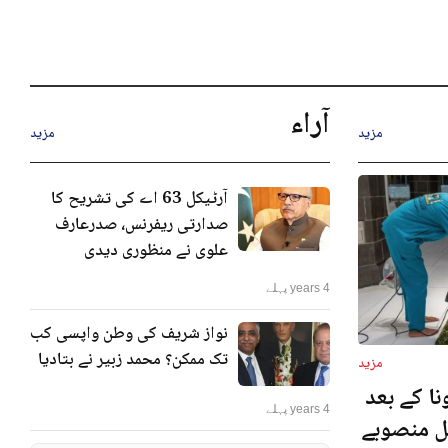
آراء
مزید
مزید
آرٹیکل 63 اے کی تشریح کا
صدارتی ریفرنس، صدرعارف
علوی نے منظوری دیدی
4 years پہلے
نواز شریف کی وطن واپسی کب
تک ممکن؟ محمد زبیر نے بتادیا
مزید
ا کے بعد
4 years پہلے
نل منصوبے