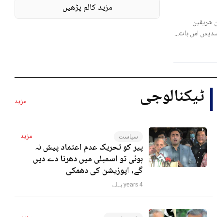
مزید کالم پڑھیں
 شریفین
لسدیس اس بات...
ٹیکنالوجی
مزید
مزید
سیاست
پیر کو تحریک عدم اعتماد پیش نہ
ہوئی تو اسمبلی میں دھرنا دے دیں
گے، اپوزیشن کی دھمکی
4 years پہلے