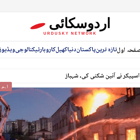
اردوسکائی
URDUSKY NETWORK
تازہ ترین
پاکستان
دنیا
کھیل
کاروبار
ٹیکنالوجی
ویڈیوز
فحہ اول
اسپیکر نے آئین شکنی کی، شہباز
اہم خ