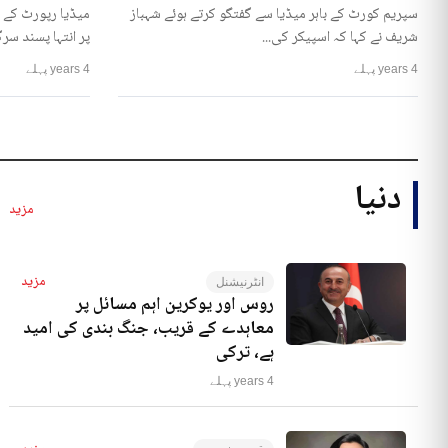
سپریم کورٹ کے باہر میڈیا سے گفتگو کرتے ہوئے شہباز
میڈیا رپورٹ کے 
شریف نے کہا کہ اسپیکر کی...
پر انتہا پسند سرگ
4 years پہلے
4 years پہلے
دنیا
مزید
مزید
انٹرنیشنل
روس اور یوکرین اہم مسائل پر
معاہدے کے قریب، جنگ بندی کی امید
ہے، ترکی
4 years پہلے