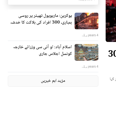
یوکرین: ماریوپول تھیٹر پر روسی
بمباری، 300 افراد کی ہلاکت کا خدشہ
4 years پہلے
اسلام آباد: او آئی سی وزرائے خارجہ
ٹر پر روسی بمباری، 300
کونسل اجلاس جاری
4 years پہلے
 کہا
مزید اہم خبریں