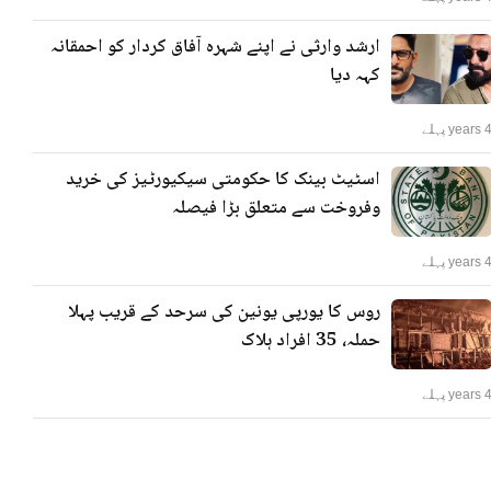
ارشد وارثی نے اپنے شہرہ آفاق کردار کو احمقانہ
کہہ دیا
years پہلے
اسٹیٹ بینک کا حکومتی سیکیورٹیز کی خرید
وفروخت سے متعلق بڑا فیصلہ
years پہلے
روس کا یورپی یونین کی سرحد کے قریب پہلا
حملہ، 35 افراد ہلاک
years پہلے