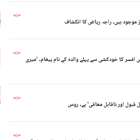
مزید
4 
مزید
 افسر کا خودکشی سے پہلے والدہ کے نام پیغام، ’میری
4 
مزید
ل قبول اور ناقابل معافی' ہے، روس
4 
مزید