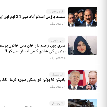
قومی خبریں
سندھ ہاؤس اسلام آباد میں 24 ایم این ایز موجود ہیں، راجہ ریاض کا انکشاف
4 years پہلے
تازہ خبریں
میری روز: رحیم یار خان میں خاتون پولیس
بیٹیوں کی شادی کسی انسان سے کرنا‘
4 years پہلے
انٹرنیشنل
بائیڈن کا پوٹن کو جنگی مجرم کہنا 'ناقاب
4 years پہلے
انٹرنیشنل