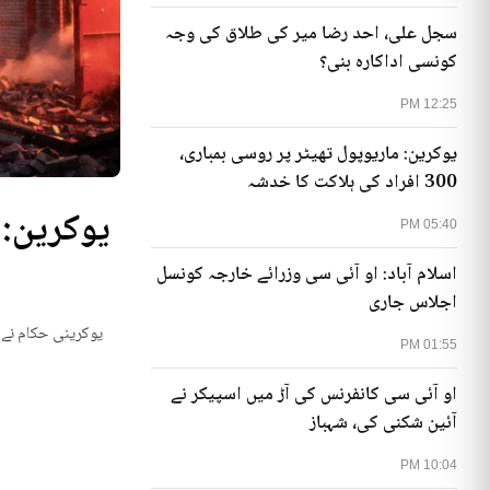
سجل علی، احد رضا میر کی طلاق کی وجہ
کونسی اداکارہ بنی؟
12:25 PM
یوکرین: ماریوپول تھیٹر پر روسی بمباری،
300 افراد کی ہلاکت کا خدشہ
05:40 PM
اسلام آباد: او آئی سی وزرائے خارجہ کونسل
اجلاس جاری
یوکرینی حکام نے م
01:55 PM
او آئی سی کانفرنس کی آڑ میں اسپیکر نے
آئین شکنی کی، شہباز
10:04 PM