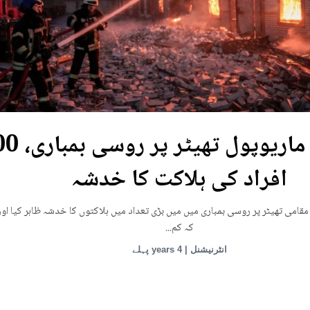
یوکرین: ماریوپول تھی
افراد کی ہلاکت کا خدشہ
قامی تھیٹر پر روسی بمباری میں میں بڑی تعداد میں ہلاکتوں کا خدشہ ظاہر کیا اور
کہ کم...
انٹرنیشنل | 4 years پہلے