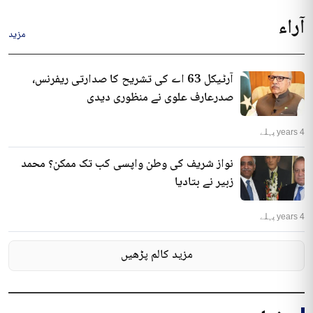
آراء
مزید
آرٹیکل 63 اے کی تشریح کا صدارتی ریفرنس،
صدرعارف علوی نے منظوری دیدی
4 years پہلے
نواز شریف کی وطن واپسی کب تک ممکن؟ محمد
زبیر نے بتادیا
4 years پہلے
مزید کالم پڑھیں