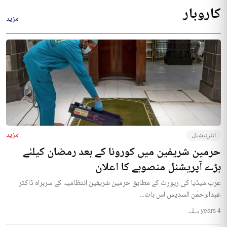
کاروبار
مزید
مزید
انٹرنیشنل
حرمین شریفین میں کورونا کے بعد رمضان کیلئے
بڑے آپریشنل منصوبے کا اعلان
عرب میڈیا کی رپورٹ کے مطابق حرمین شریفین انتظامیہ کے سربراہ ڈاکٹر
عبدالرحمٰن السدیس اس بات...
4 years پہلے