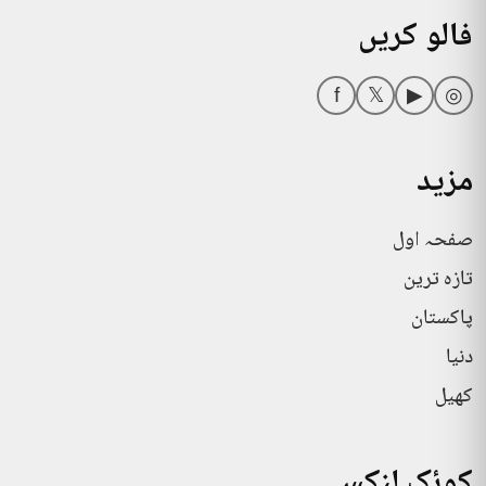
AppGallery
Google Play
App Store
فالو کریں
f
𝕏
▶
◎
مزید
صفحہ اول
تازہ ترین
پاکستان
دنیا
کھیل