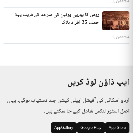
4 years پہلے
روس کا یورپی یونین کی سرحد کے قریب پہلا
حملہ، 35 افراد ہلاک
4 years پہلے
ایپ ڈاؤن لوڈ کریں
اردو اسکائی کی آفیشل ایپلی کیشن جلد دستیاب ہوگی۔ یہاں
اصل اسٹور لنکس شامل کیے جا سکتے ہیں۔