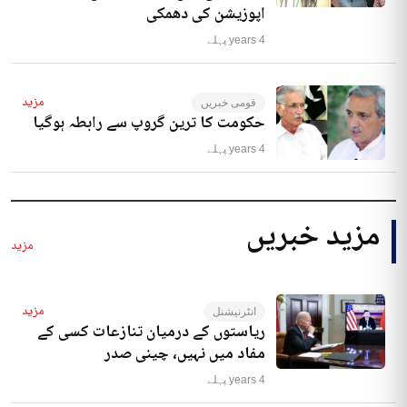
تو اسمبلی میں دھرنا دے دیں گے،
اپوزیشن کی دھمکی
4 years پہلے
مزید
قومی خبریں
حکومت کا ترین گروپ سے رابطہ ہوگیا
4 years پہلے
مزید خبریں
مزید
مزید
انٹرنیشنل
ریاستوں کے درمیان تنازعات کسی کے
مفاد میں نہیں، چینی صدر
4 years پہلے