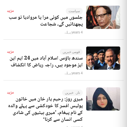
مزید
سیاست
جلسوں میں کوئی مرا یا مروادیا تو سب
پچھتائیں گے، شجاعت
4 years پہلے
مزید
قومی خبریں
سندھ ہاؤس اسلام آباد میں 24 ایم این
ایز موجود ہیں، راجہ ریاض کا انکشاف
4 years پہلے
مزید
تازہ خبریں
میری روز: رحیم یار خان میں خاتون
پولیس افسر کا خودکشی سے پہلے والدہ
کے نام پیغام، ’میری بیٹیوں کی شادی