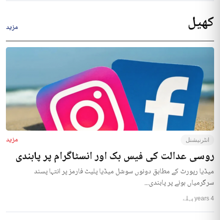
4 years پہلے
کھیل
مزید
مزید
انٹرنیشنل
روسی عدالت کی فیس بک اور انسٹاگرام پر پابندی
میڈیا رپورٹ کے مطابق دونوں سوشل میڈیا پلیٹ فارمز پر انتہا پسند
سرگرمیاں ہونے پر پابندی...
4 years پہلے