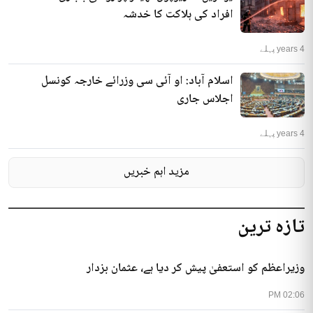
یوکرین: ماریوپول تھیٹر پر روسی بمباری، 300
افراد کی ہلاکت کا خدشہ
4 years پہلے
اسلام آباد: او آئی سی وزرائے خارجہ کونسل
اجلاس جاری
4 years پہلے
مزید اہم خبریں
تازہ ترین
وزیراعظم کو استعفیٰ پیش کر دیا ہے، عثمان بزدار