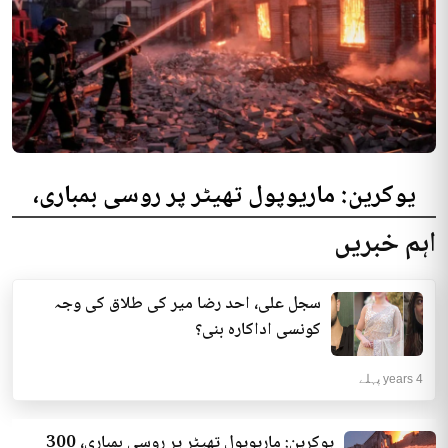
یوکرین: ماریوپول تھیٹر پر روسی بمباری،
300 افراد کی ہلاکت کا خدشہ
اہم خبریں
یوکرینی حکام نے مقامی تھیٹر پر روسی بمباری میں میں بڑی تعداد میں ہلاکتوں
کا خدشہ ظاہر کیا اور کہا کہ کم...
سجل علی، احد رضا میر کی طلاق کی وجہ
انٹرنیشنل | 4 years پہلے
کونسی اداکارہ بنی؟
4 years پہلے