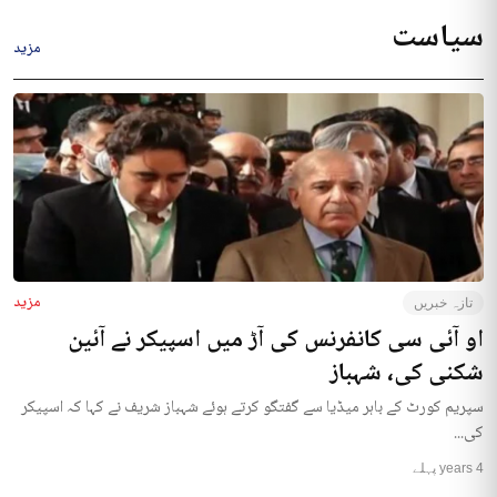
سیاست
مزید
مزید
تازہ خبریں
او آئی سی کانفرنس کی آڑ میں اسپیکر نے آئین
شکنی کی، شہباز
سپریم کورٹ کے باہر میڈیا سے گفتگو کرتے ہوئے شہباز شریف نے کہا کہ اسپیکر
کی...