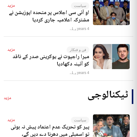
مزید
سیاست
او آئی سی اجلاس پر متحدہ اپوزیشن نے
مشترکہ اعلامیہ جاری کردیا
4 years پہلے
مزید
فن و فنکار
میرا راجپوت نے یوکرینی صدر کے ناقد
کو آئینہ دکھادیا
4 years پہلے
ٹیکنالوجی
مزید
مزید
سیاست
پیر کو تحریک عدم اعتماد پیش نہ ہوئی