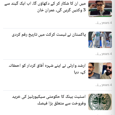
میں ان کا شکار کر کے دکھاؤں گا، اب ایک گیند سے
3 وکٹیں گریں گی، عمران خان
4 years پہلے
پاکستان نے ٹیسٹ کرکٹ میں تاریخ رقم کردی
4 years پہلے
ارشد وارثی نے اپنے شہرہ آفاق کردار کو احمقانہ
کہہ دیا
4 years پہلے
اسٹیٹ بینک کا حکومتی سیکیورٹیز کی خرید
وفروخت سے متعلق بڑا فیصلہ