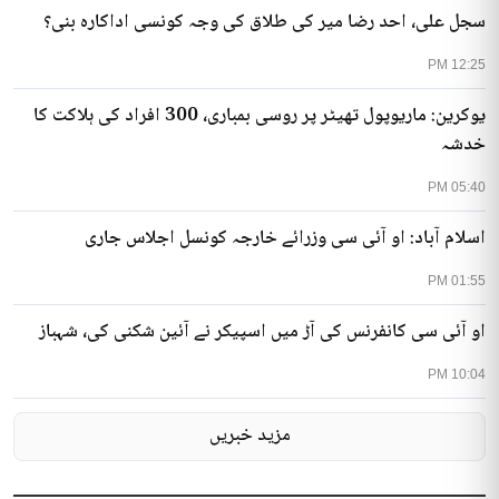
02:06 PM
سجل علی، احد رضا میر کی طلاق کی وجہ کونسی اداکارہ بنی؟
12:25 PM
یوکرین: ماریوپول تھیٹر پر روسی بمباری، 300 افراد کی ہلاکت کا
خدشہ
05:40 PM
اسلام آباد: او آئی سی وزرائے خارجہ کونسل اجلاس جاری
01:55 PM
او آئی سی کانفرنس کی آڑ میں اسپیکر نے آئین شکنی کی، شہباز
10:04 PM
مزید خبریں