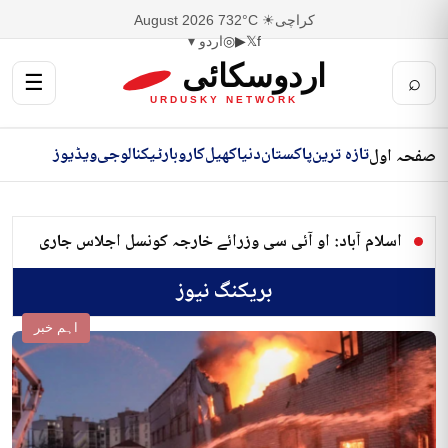
کراچی
☀ 32°C
7 August 2026
f
𝕏
▶
◎
اردو ▾
اردوسکائی
☰
⌕
URDUSKY NETWORK
تازہ ترین
پاکستان
دنیا
کھیل
کاروبار
ٹیکنالوجی
ویڈیوز
صفحہ اول
او آئی سی کانفرنس کی آڑ میں اسپیکر نے آئین شکنی کی،
شہباز
بریکنگ نیوز
اہم خبر