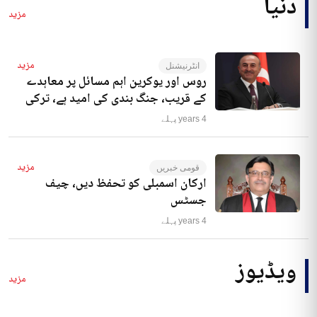
دنیا
مزید
مزید
انٹرنیشنل
روس اور یوکرین اہم مسائل پر معاہدے
کے قریب، جنگ بندی کی امید ہے، ترکی
4 years پہلے
مزید
قومی خبریں
ارکان اسمبلی کو تحفظ دیں، چیف
جسٹس
4 years پہلے
ویڈیوز
مزید