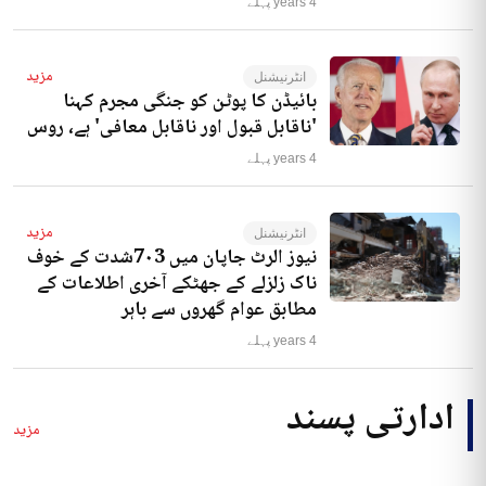
کسی انسان سے کرنا‘
4 years پہلے
مزید
انٹرنیشنل
بائیڈن کا پوٹن کو جنگی مجرم کہنا
'ناقابل قبول اور ناقابل معافی' ہے، روس
4 years پہلے
مزید
انٹرنیشنل
نیوز الرٹ جاپان میں 7۰3شدت کے خوف
ناک زلزلے کے جھٹکے آخری اطلاعات کے
مطابق عوام گھروں سے باہر
4 years پہلے
ادارتی پسند
مزید