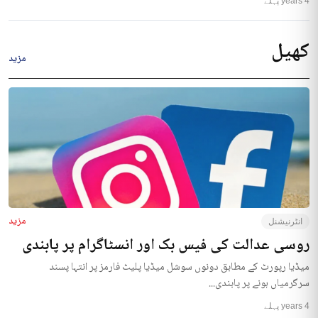
4 years پہلے
کھیل
مزید
مزید
انٹرنیشنل
روسی عدالت کی فیس بک اور انسٹاگرام پر پابندی
میڈیا رپورٹ کے مطابق دونوں سوشل میڈیا پلیٹ فارمز پر انتہا پسند
سرگرمیاں ہونے پر پابندی...
4 years پہلے