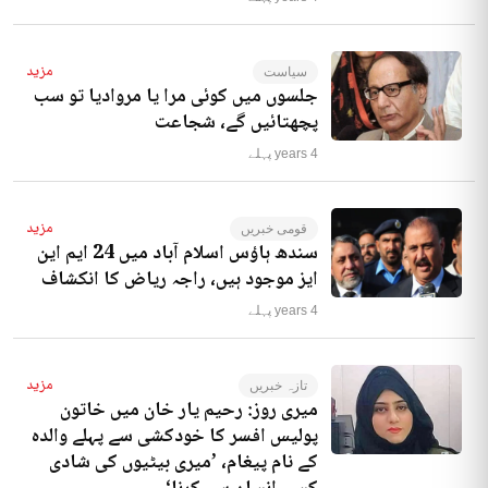
مزید
سیاست
جلسوں میں کوئی مرا یا مروادیا تو سب
پچھتائیں گے، شجاعت
4 years پہلے
مزید
قومی خبریں
سندھ ہاؤس اسلام آباد میں 24 ایم این
ایز موجود ہیں، راجہ ریاض کا انکشاف
4 years پہلے
مزید
تازہ خبریں
میری روز: رحیم یار خان میں خاتون
پولیس افسر کا خودکشی سے پہلے والدہ
کے نام پیغام، ’میری بیٹیوں کی شادی