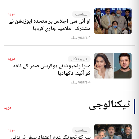
مزید
سیاست
او آئی سی اجلاس پر متحدہ اپوزیشن نے
مشترکہ اعلامیہ جاری کردیا
4 years پہلے
مزید
فن و فنکار
میرا راجپوت نے یوکرینی صدر کے ناقد
کو آئینہ دکھادیا
4 years پہلے
ٹیکنالوجی
مزید
مزید
سیاست
پیر کو تحریک عدم اعتماد پیش نہ ہوئی