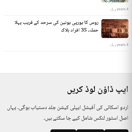
4 years پہلے
روس کا یورپی یونین کی سرحد کے قریب پہلا
حملہ، 35 افراد ہلاک
4 years پہلے
ایپ ڈاؤن لوڈ کریں
اردو اسکائی کی آفیشل ایپلی کیشن جلد دستیاب ہوگی۔ یہاں
اصل اسٹور لنکس شامل کیے جا سکتے ہیں۔