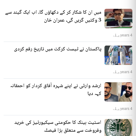
میں ان کا شکار کر کے دکھاؤں گا، اب ایک گیند سے
3 وکٹیں گریں گی، عمران خان
4 years پہلے
پاکستان نے ٹیسٹ کرکٹ میں تاریخ رقم کردی
4 years پہلے
ارشد وارثی نے اپنے شہرہ آفاق کردار کو احمقانہ
کہہ دیا
4 years پہلے
اسٹیٹ بینک کا حکومتی سیکیورٹیز کی خرید
وفروخت سے متعلق بڑا فیصلہ