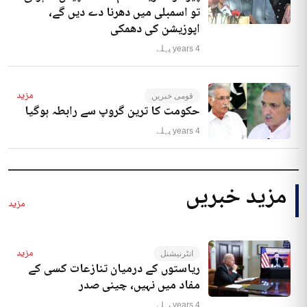
تو اسمبلی میں دھرنا دے دیں گے،
اپوزیشن کی دھمکی
4 years پہلے
مزید
قومی خبریں
حکومت کا ترین گروپ سے رابطہ ہوگیا
4 years پہلے
مزید خبریں
مزید
مزید
انٹرنیشنل
ریاستوں کے درمیان تنازعات کسی کے
مفاد میں نہیں، چینی صدر
4 years پہلے