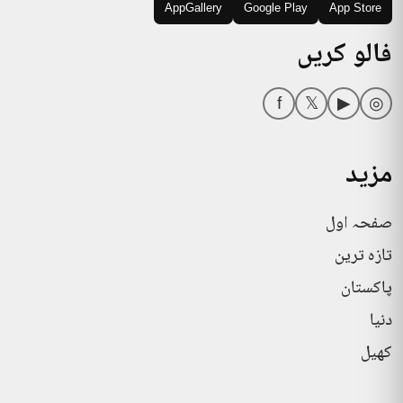
AppGallery
Google Play
App Store
فالو کریں
f
𝕏
▶
◎
مزید
صفحہ اول
تازہ ترین
پاکستان
دنیا
کھیل