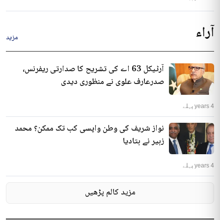
آراء
مزید
آرٹیکل 63 اے کی تشریح کا صدارتی ریفرنس،
صدرعارف علوی نے منظوری دیدی
4 years پہلے
نواز شریف کی وطن واپسی کب تک ممکن؟ محمد
زبیر نے بتادیا
4 years پہلے
مزید کالم پڑھیں