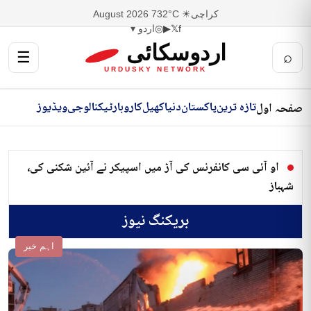
کراچی
☀ 32°C
7 August 2026
f
𝕏
▶
◎
اردو ▾
اردوسکائی
☰
⌕
URDUSKY NETWORK
تازہ ترین
پاکستان
دنیا
کھیل
کاروبار
ٹیکنالوجی
ویڈیوز
صفحہ اول
او آئی سی کانفرنس کی آڑ میں اسپیکر نے آئین شکنی کی،
شہباز
بریکنگ نیوز
اہم خبر