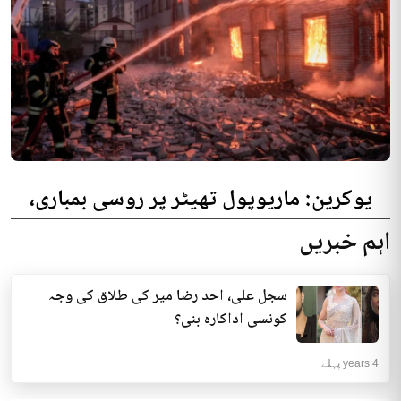
یوکرین: ماریوپول تھیٹر پر روسی بمباری،
300 افراد کی ہلاکت کا خدشہ
اہم خبریں
یوکرینی حکام نے مقامی تھیٹر پر روسی بمباری میں میں بڑی تعداد میں ہلاکتوں
کا خدشہ ظاہر کیا اور کہا کہ کم...
سجل علی، احد رضا میر کی طلاق کی وجہ
انٹرنیشنل | 4 years پہلے
کونسی اداکارہ بنی؟
4 years پہلے