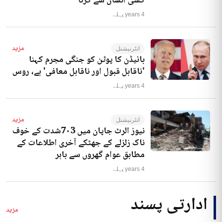
کسی انسان سے کرنا‘
4 years پہلے
مزید
انٹرنیشنل
بائیڈن کا پوٹن کو جنگی مجرم کہنا
'ناقابل قبول اور ناقابل معافی' ہے، روس
4 years پہلے
مزید
انٹرنیشنل
نیوز الرٹ جاپان میں 7۰3شدت کے خوف
ناک زلزلے کے جھٹکے آخری اطلاعات کے
مطابق عوام گھروں سے باہر
4 years پہلے
ادارتی پسند
مزید