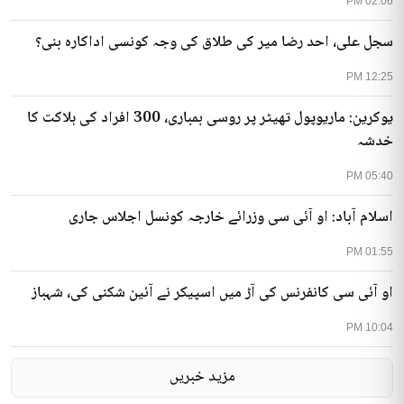
02:06 PM
سجل علی، احد رضا میر کی طلاق کی وجہ کونسی اداکارہ بنی؟
12:25 PM
یوکرین: ماریوپول تھیٹر پر روسی بمباری، 300 افراد کی ہلاکت کا
خدشہ
05:40 PM
اسلام آباد: او آئی سی وزرائے خارجہ کونسل اجلاس جاری
01:55 PM
او آئی سی کانفرنس کی آڑ میں اسپیکر نے آئین شکنی کی، شہباز
10:04 PM
مزید خبریں