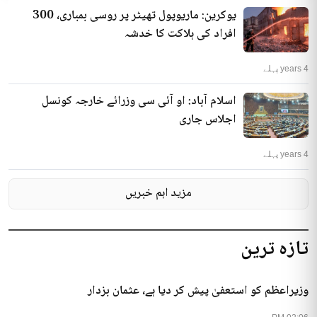
یوکرین: ماریوپول تھیٹر پر روسی بمباری، 300
افراد کی ہلاکت کا خدشہ
4 years پہلے
اسلام آباد: او آئی سی وزرائے خارجہ کونسل
اجلاس جاری
4 years پہلے
مزید اہم خبریں
تازہ ترین
وزیراعظم کو استعفیٰ پیش کر دیا ہے، عثمان بزدار