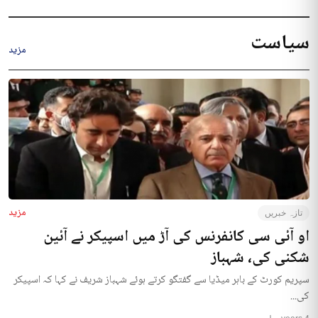
سیاست
مزید
مزید
تازہ خبریں
او آئی سی کانفرنس کی آڑ میں اسپیکر نے آئین
شکنی کی، شہباز
سپریم کورٹ کے باہر میڈیا سے گفتگو کرتے ہوئے شہباز شریف نے کہا کہ اسپیکر
کی...