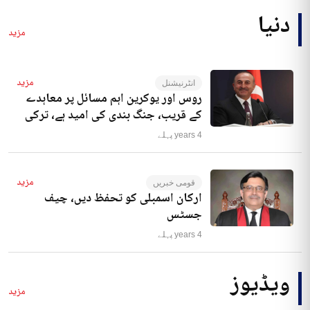
دنیا
مزید
مزید
انٹرنیشنل
روس اور یوکرین اہم مسائل پر معاہدے
کے قریب، جنگ بندی کی امید ہے، ترکی
4 years پہلے
مزید
قومی خبریں
ارکان اسمبلی کو تحفظ دیں، چیف
جسٹس
4 years پہلے
ویڈیوز
مزید