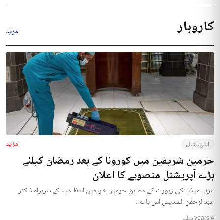
کاروبار
مزید
مزید
انٹرنیشنل
حرمین شریفین میں کورونا کے بعد رمضان کیلئے
بڑے آپریشنل منصوبے کا اعلان
عرب میڈیا کی رپورٹ کے مطابق حرمین شریفین انتظامیہ کے سربراہ ڈاکٹر
عبدالرحمٰن السدیس اس بات...
4 years پہلے