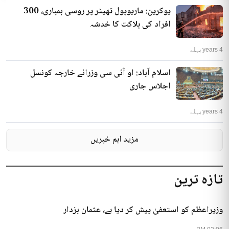
یوکرین: ماریوپول تھیٹر پر روسی بمباری، 300
افراد کی ہلاکت کا خدشہ
4 years پہلے
اسلام آباد: او آئی سی وزرائے خارجہ کونسل
اجلاس جاری
4 years پہلے
مزید اہم خبریں
تازہ ترین
وزیراعظم کو استعفیٰ پیش کر دیا ہے، عثمان بزدار