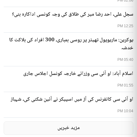
02:06 PM
سجل علی، احد رضا میر کی طلاق کی وجہ کونسی اداکارہ بنی؟
12:25 PM
یوکرین: ماریوپول تھیٹر پر روسی بمباری، 300 افراد کی ہلاکت کا
خدشہ
05:40 PM
اسلام آباد: او آئی سی وزرائے خارجہ کونسل اجلاس جاری
01:55 PM
او آئی سی کانفرنس کی آڑ میں اسپیکر نے آئین شکنی کی، شہباز
10:04 PM
مزید خبریں