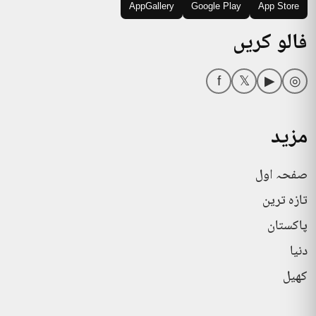
AppGallery
Google Play
App Store
فالو کریں
f
𝕏
▶
◎
مزید
صفحہ اول
تازہ ترین
پاکستان
دنیا
کھیل