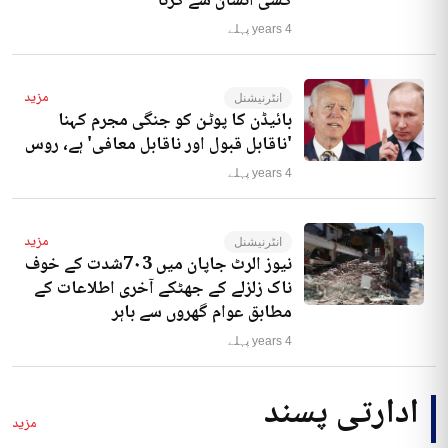
کسی انسان سے کرنا‘
4 years پہلے
مزید
انٹرنیشنل
بائیڈن کا پوٹن کو جنگی مجرم کہنا
'ناقابل قبول اور ناقابل معافی' ہے، روس
4 years پہلے
مزید
انٹرنیشنل
نیوز الرٹ جاپان میں 7۰3شدت کے خوف
ناک زلزلے کے جھٹکے آخری اطلاعات کے
مطابق عوام گھروں سے باہر
4 years پہلے
ادارتی پسند
مزید