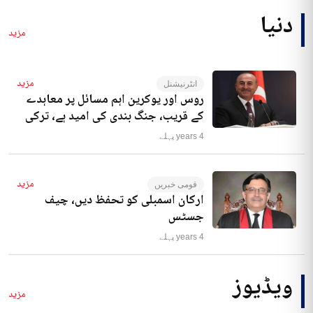
دنیا
مزید
مزید
انٹرنیشنل
روس اور یوکرین اہم مسائل پر معاہدے
کے قریب، جنگ بندی کی امید ہے، ترکی
4 years پہلے
مزید
قومی خبریں
ارکان اسمبلی کو تحفظ دیں، چیف
جسٹس
4 years پہلے
ویڈیوز
مزید