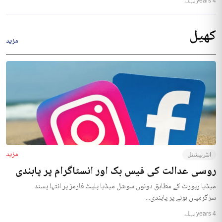
4 years پہلے
کھیل
مزید
مزید
انٹرنیشنل
روسی عدالت کی فیس بک اور انسٹاگرام پر پابندی
میڈیا رپورٹ کے مطابق دونوں سوشل میڈیا پلیٹ فارمز پر انتہا پسند
سرگرمیاں ہونے پر پابندی...
4 years پہلے