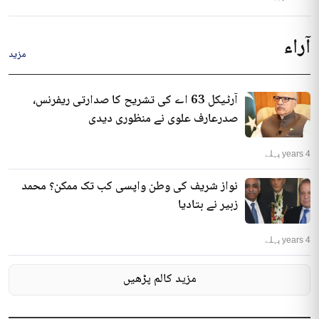
آراء
مزید
آرٹیکل 63 اے کی تشریح کا صدارتی ریفرنس،
صدرعارف علوی نے منظوری دیدی
4 years پہلے
نواز شریف کی وطن واپسی کب تک ممکن؟ محمد
زبیر نے بتادیا
4 years پہلے
مزید کالم پڑھیں