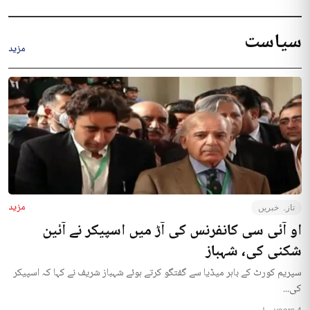
سیاست
مزید
مزید
تازہ خبریں
او آئی سی کانفرنس کی آڑ میں اسپیکر نے آئین
شکنی کی، شہباز
سپریم کورٹ کے باہر میڈیا سے گفتگو کرتے ہوئے شہباز شریف نے کہا کہ اسپیکر
کی...