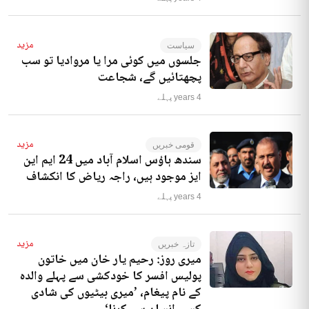
مزید
سیاست
جلسوں میں کوئی مرا یا مروادیا تو سب
پچھتائیں گے، شجاعت
4 years پہلے
مزید
قومی خبریں
سندھ ہاؤس اسلام آباد میں 24 ایم این
ایز موجود ہیں، راجہ ریاض کا انکشاف
4 years پہلے
مزید
تازہ خبریں
میری روز: رحیم یار خان میں خاتون
پولیس افسر کا خودکشی سے پہلے والدہ
کے نام پیغام، ’میری بیٹیوں کی شادی