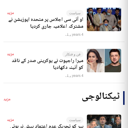
مزید
سیاست
او آئی سی اجلاس پر متحدہ اپوزیشن نے
مشترکہ اعلامیہ جاری کردیا
4 years پہلے
مزید
فن و فنکار
میرا راجپوت نے یوکرینی صدر کے ناقد
کو آئینہ دکھادیا
4 years پہلے
ٹیکنالوجی
مزید
مزید
سیاست
پیر کو تحریک عدم اعتماد پیش نہ ہوئی