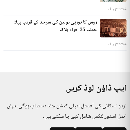
4 years پہلے
روس کا یورپی یونین کی سرحد کے قریب پہلا
حملہ، 35 افراد ہلاک
4 years پہلے
ایپ ڈاؤن لوڈ کریں
اردو اسکائی کی آفیشل ایپلی کیشن جلد دستیاب ہوگی۔ یہاں
اصل اسٹور لنکس شامل کیے جا سکتے ہیں۔