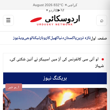
کراچی
☀ 32°C
8 August 2026
f
𝕏
▶
◎
اردو ▾
اردوسکائی
☰
⌕
URDUSKY NETWORK
تازہ ترین
پاکستان
دنیا
کھیل
کاروبار
ٹیکنالوجی
ویڈیوز
صفحہ اول
او آئی سی کانفرنس کی آڑ میں اسپیکر نے آئین شکنی کی،
شہباز
بریکنگ نیوز
اہم خبر