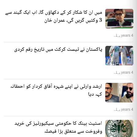
میں ان کا شکار کر کے دکھاؤں گا، اب ایک گیند سے
3 وکٹیں گریں گی، عمران خان
4 years پہلے
پاکستان نے ٹیسٹ کرکٹ میں تاریخ رقم کردی
4 years پہلے
ارشد وارثی نے اپنے شہرہ آفاق کردار کو احمقانہ
کہہ دیا
4 years پہلے
اسٹیٹ بینک کا حکومتی سیکیورٹیز کی خرید
وفروخت سے متعلق بڑا فیصلہ