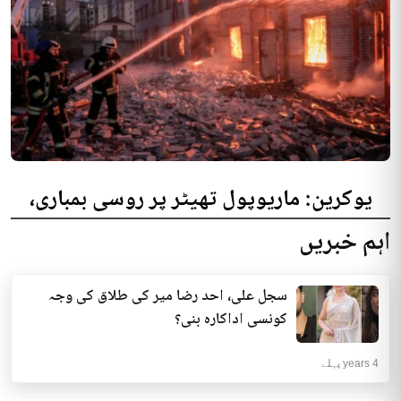
یوکرین: ماریوپول تھیٹر پر روسی بمباری،
300 افراد کی ہلاکت کا خدشہ
اہم خبریں
یوکرینی حکام نے مقامی تھیٹر پر روسی بمباری میں میں بڑی تعداد میں ہلاکتوں
کا خدشہ ظاہر کیا اور کہا کہ کم...
سجل علی، احد رضا میر کی طلاق کی وجہ
انٹرنیشنل | 4 years پہلے
کونسی اداکارہ بنی؟
4 years پہلے