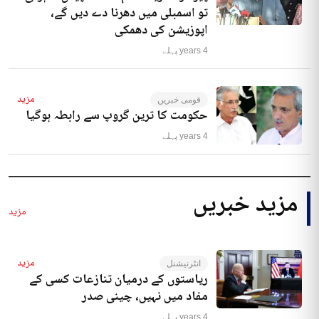
تو اسمبلی میں دھرنا دے دیں گے،
اپوزیشن کی دھمکی
4 years پہلے
مزید
قومی خبریں
حکومت کا ترین گروپ سے رابطہ ہوگیا
4 years پہلے
مزید خبریں
مزید
مزید
انٹرنیشنل
ریاستوں کے درمیان تنازعات کسی کے
مفاد میں نہیں، چینی صدر
4 years پہلے