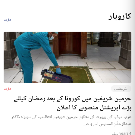
کاروبار
مزید
مزید
انٹرنیشنل
حرمین شریفین میں کورونا کے بعد رمضان کیلئے
بڑے آپریشنل منصوبے کا اعلان
عرب میڈیا کی رپورٹ کے مطابق حرمین شریفین انتظامیہ کے سربراہ ڈاکٹر
عبدالرحمٰن السدیس اس بات...
4 years پہلے