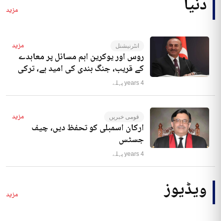
دنیا
مزید
مزید
انٹرنیشنل
روس اور یوکرین اہم مسائل پر معاہدے
کے قریب، جنگ بندی کی امید ہے، ترکی
4 years پہلے
مزید
قومی خبریں
ارکان اسمبلی کو تحفظ دیں، چیف
جسٹس
4 years پہلے
ویڈیوز
مزید