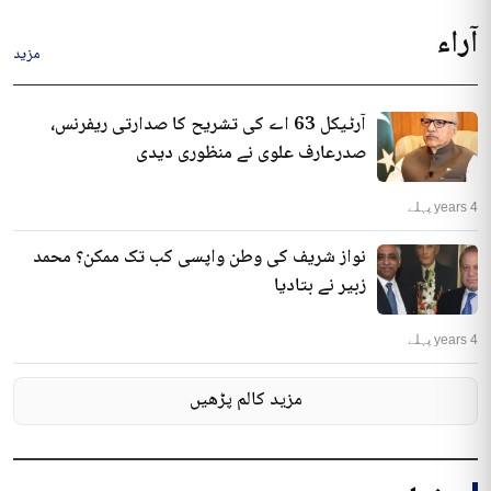
آراء
مزید
آرٹیکل 63 اے کی تشریح کا صدارتی ریفرنس،
صدرعارف علوی نے منظوری دیدی
4 years پہلے
نواز شریف کی وطن واپسی کب تک ممکن؟ محمد
زبیر نے بتادیا
4 years پہلے
مزید کالم پڑھیں