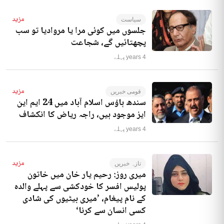
مزید
سیاست
جلسوں میں کوئی مرا یا مروادیا تو سب
پچھتائیں گے، شجاعت
4 years پہلے
مزید
قومی خبریں
سندھ ہاؤس اسلام آباد میں 24 ایم این
ایز موجود ہیں، راجہ ریاض کا انکشاف
4 years پہلے
مزید
تازہ خبریں
میری روز: رحیم یار خان میں خاتون
پولیس افسر کا خودکشی سے پہلے والدہ
کے نام پیغام، ’میری بیٹیوں کی شادی
کسی انسان سے کرنا‘