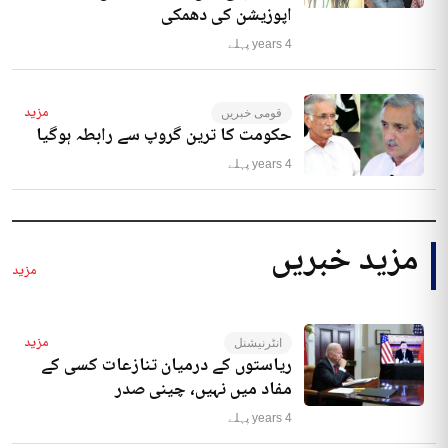
اپوزیشن کی دھمکی
4 years پہلے
مزید
قومی خبریں
حکومت کا ترین گروپ سے رابطہ ہوگیا
4 years پہلے
مزید خبریں
مزید
مزید
انٹرنیشنل
ریاستوں کے درمیان تنازعات کسی کے
مفاد میں نہیں، چینی صدر
4 years پہلے