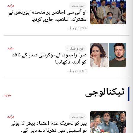
مزید
سیاست
او آئی سی اجلاس پر متحدہ اپوزیشن نے
مشترکہ اعلامیہ جاری کردیا
4 years پہلے
مزید
فن و فنکار
میرا راجپوت نے یوکرینی صدر کے ناقد
کو آئینہ دکھادیا
4 years پہلے
ٹیکنالوجی
مزید
مزید
سیاست
پیر کو تحریک عدم اعتماد پیش نہ ہوئی
تو اسمبلی میں دھرنا دے دیں گے،