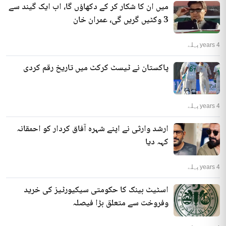
میں ان کا شکار کر کے دکھاؤں گا، اب ایک گیند سے
3 وکٹیں گریں گی، عمران خان
4 years پہلے
پاکستان نے ٹیسٹ کرکٹ میں تاریخ رقم کردی
4 years پہلے
ارشد وارثی نے اپنے شہرہ آفاق کردار کو احمقانہ
کہہ دیا
4 years پہلے
اسٹیٹ بینک کا حکومتی سیکیورٹیز کی خرید
وفروخت سے متعلق بڑا فیصلہ