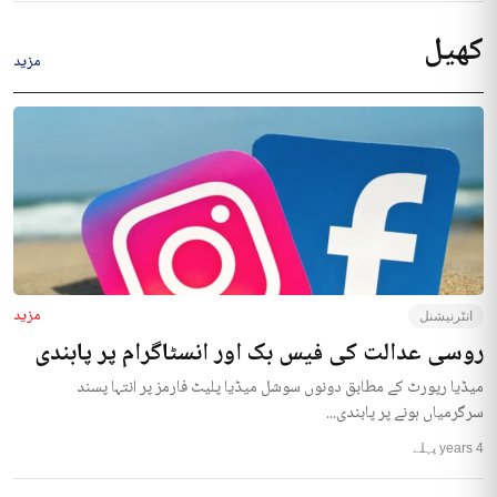
کھیل
مزید
مزید
انٹرنیشنل
روسی عدالت کی فیس بک اور انسٹاگرام پر پابندی
میڈیا رپورٹ کے مطابق دونوں سوشل میڈیا پلیٹ فارمز پر انتہا پسند
سرگرمیاں ہونے پر پابندی...
4 years پہلے