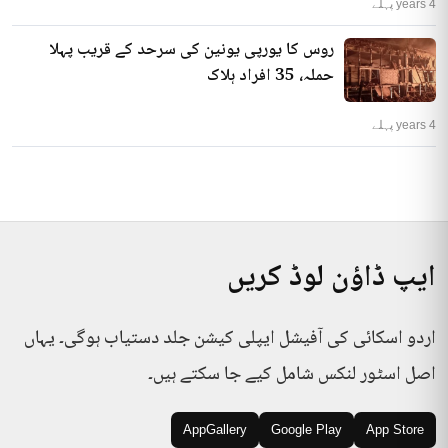
4 years پہلے
روس کا یورپی یونین کی سرحد کے قریب پہلا
حملہ، 35 افراد ہلاک
4 years پہلے
ایپ ڈاؤن لوڈ کریں
اردو اسکائی کی آفیشل ایپلی کیشن جلد دستیاب ہوگی۔ یہاں
اصل اسٹور لنکس شامل کیے جا سکتے ہیں۔
AppGallery
Google Play
App Store