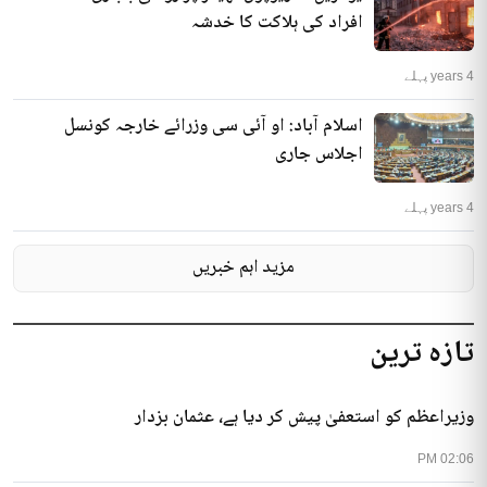
افراد کی ہلاکت کا خدشہ
4 years پہلے
اسلام آباد: او آئی سی وزرائے خارجہ کونسل
اجلاس جاری
4 years پہلے
مزید اہم خبریں
تازہ ترین
وزیراعظم کو استعفیٰ پیش کر دیا ہے، عثمان بزدار
02:06 PM