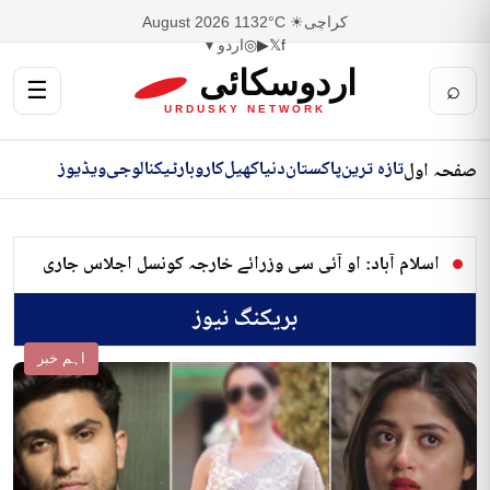
کراچی
☀ 32°C
11 August 2026
f
𝕏
▶
◎
اردو ▾
اردوسکائی
☰
⌕
URDUSKY NETWORK
تازہ ترین
پاکستان
دنیا
کھیل
کاروبار
ٹیکنالوجی
ویڈیوز
صفحہ اول
اسلام آباد: او آئی سی وزرائے خارجہ کونسل اجلاس جاری
بریکنگ نیوز
اہم خبر