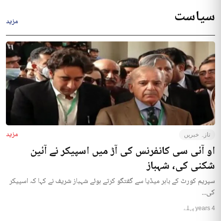
سیاست
مزید
مزید
تازہ خبریں
او آئی سی کانفرنس کی آڑ میں اسپیکر نے آئین
شکنی کی، شہباز
سپریم کورٹ کے باہر میڈیا سے گفتگو کرتے ہوئے شہباز شریف نے کہا کہ اسپیکر
کی...
4 years پہلے