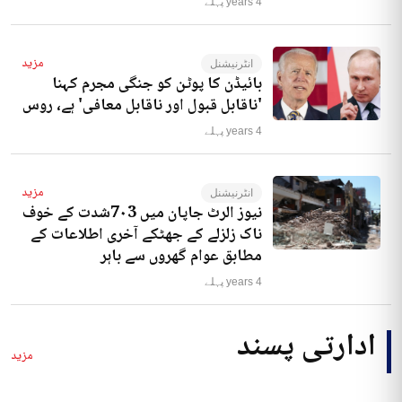
4 years پہلے
مزید
انٹرنیشنل
بائیڈن کا پوٹن کو جنگی مجرم کہنا
'ناقابل قبول اور ناقابل معافی' ہے، روس
4 years پہلے
مزید
انٹرنیشنل
نیوز الرٹ جاپان میں 7۰3شدت کے خوف
ناک زلزلے کے جھٹکے آخری اطلاعات کے
مطابق عوام گھروں سے باہر
4 years پہلے
ادارتی پسند
مزید