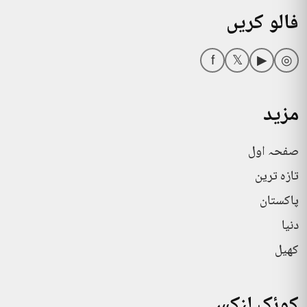
فالو کریں
f
𝕏
▶
◎
مزید
صفحہ اول
تازہ ترین
پاکستان
دنیا
کھیل
کوئک لنکس