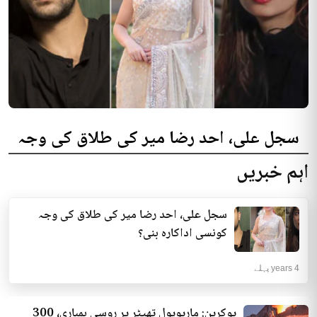
سجل علی، احد رضا میر کی طلاق کی وجہ
کونسی اداکارہ بنی؟
اہم خبریں
سوشل میڈیا پر گزشتہ روز صحافی مطلوب طاہر کا ایک ویڈیو بیان وائرل رہا جس
میں اُن کی جانب سے سجل علی...
سجل علی، احد رضا میر کی طلاق کی وجہ
فن و فنکار | 4 years پہلے
کونسی اداکارہ بنی؟
4 years پہلے
یوکرین: ماریوپول تھیٹر پر روسی بمباری، 300