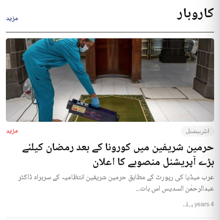
کاروبار
مزید
مزید
انٹرنیشنل
حرمین شریفین میں کورونا کے بعد رمضان کیلئے
بڑے آپریشنل منصوبے کا اعلان
عرب میڈیا کی رپورٹ کے مطابق حرمین شریفین انتظامیہ کے سربراہ ڈاکٹر
عبدالرحمٰن السدیس اس بات...
4 years پہلے