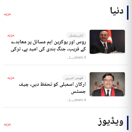
دنیا
مزید
مزید
انٹرنیشنل
روس اور یوکرین اہم مسائل پر معاہدے
کے قریب، جنگ بندی کی امید ہے، ترکی
4 years پہلے
مزید
قومی خبریں
ارکان اسمبلی کو تحفظ دیں، چیف
جسٹس
4 years پہلے
ویڈیوز
مزید