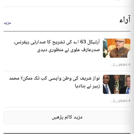
آراء
مزید
آرٹیکل 63 اے کی تشریح کا صدارتی ریفرنس،
صدرعارف علوی نے منظوری دیدی
4 years پہلے
نواز شریف کی وطن واپسی کب تک ممکن؟ محمد
زبیر نے بتادیا
4 years پہلے
مزید کالم پڑھیں