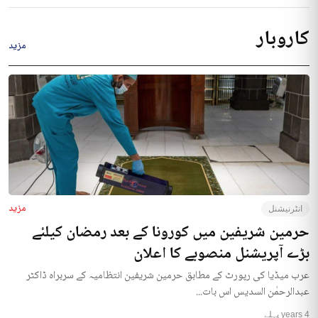
کاروبار
مزید
مزید
انٹرنیشنل
حرمین شریفین میں کورونا کے بعد رمضان کیلئے
بڑے آپریشنل منصوبے کا اعلان
عرب میڈیا کی رپورٹ کے مطابق حرمین شریفین انتظامیہ کے سربراہ ڈاکٹر
عبدالرحمٰن السدیس اس بات...
4 years پہلے