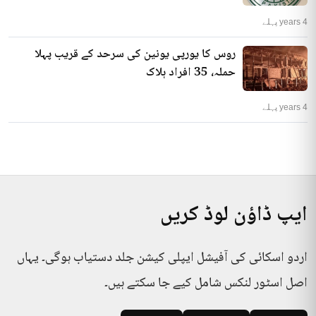
4 years پہلے
روس کا یورپی یونین کی سرحد کے قریب پہلا
حملہ، 35 افراد ہلاک
4 years پہلے
ایپ ڈاؤن لوڈ کریں
اردو اسکائی کی آفیشل ایپلی کیشن جلد دستیاب ہوگی۔ یہاں
اصل اسٹور لنکس شامل کیے جا سکتے ہیں۔