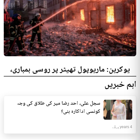
یوکرین: ماریوپول تھیٹر پر روسی بمباری،
300 افراد کی ہلاکت کا خدشہ
اہم خبریں
یوکرینی حکام نے مقامی تھیٹر پر روسی بمباری میں میں بڑی تعداد میں ہلاکتوں
کا خدشہ ظاہر کیا اور کہا کہ کم...
سجل علی، احد رضا میر کی طلاق کی وجہ
انٹرنیشنل | 4 years پہلے
کونسی اداکارہ بنی؟
4 years پہلے