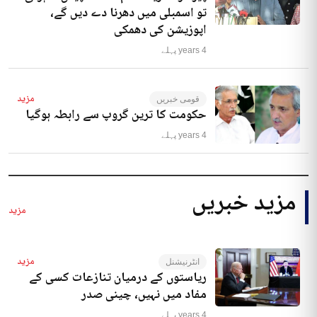
تو اسمبلی میں دھرنا دے دیں گے،
اپوزیشن کی دھمکی
4 years پہلے
مزید
قومی خبریں
حکومت کا ترین گروپ سے رابطہ ہوگیا
4 years پہلے
مزید خبریں
مزید
مزید
انٹرنیشنل
ریاستوں کے درمیان تنازعات کسی کے
مفاد میں نہیں، چینی صدر
4 years پہلے