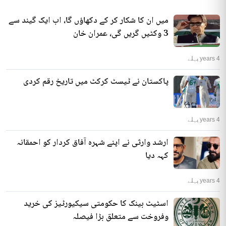
میں ان کا شکار کر کے دکھاؤں گا، اب ایک گیند سے
3 وکٹیں گریں گی، عمران خان
4 years پہلے
پاکستان نے ٹیسٹ کرکٹ میں تاریخ رقم کردی
4 years پہلے
ارشد وارثی نے اپنے شہرہ آفاق کردار کو احمقانہ
کہہ دیا
4 years پہلے
اسٹیٹ بینک کا حکومتی سیکیورٹیز کی خرید
وفروخت سے متعلق بڑا فیصلہ