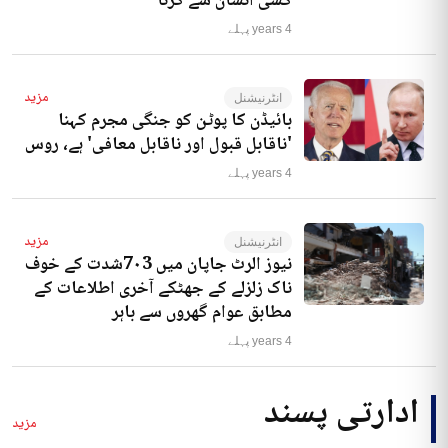
کسی انسان سے کرنا‘
4 years پہلے
مزید
انٹرنیشنل
بائیڈن کا پوٹن کو جنگی مجرم کہنا
'ناقابل قبول اور ناقابل معافی' ہے، روس
4 years پہلے
مزید
انٹرنیشنل
نیوز الرٹ جاپان میں 7۰3شدت کے خوف
ناک زلزلے کے جھٹکے آخری اطلاعات کے
مطابق عوام گھروں سے باہر
4 years پہلے
ادارتی پسند
مزید