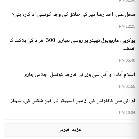
02:06 PM
سجل علی، احد رضا میر کی طلاق کی وجہ کونسی اداکارہ بنی؟
12:25 PM
یوکرین: ماریوپول تھیٹر پر روسی بمباری، 300 افراد کی ہلاکت کا
خدشہ
05:40 PM
اسلام آباد: او آئی سی وزرائے خارجہ کونسل اجلاس جاری
01:55 PM
او آئی سی کانفرنس کی آڑ میں اسپیکر نے آئین شکنی کی، شہباز
10:04 PM
مزید خبریں