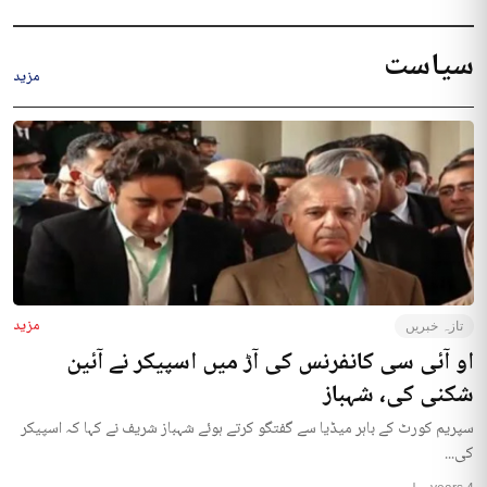
سیاست
مزید
مزید
تازہ خبریں
او آئی سی کانفرنس کی آڑ میں اسپیکر نے آئین
شکنی کی، شہباز
سپریم کورٹ کے باہر میڈیا سے گفتگو کرتے ہوئے شہباز شریف نے کہا کہ اسپیکر
کی...