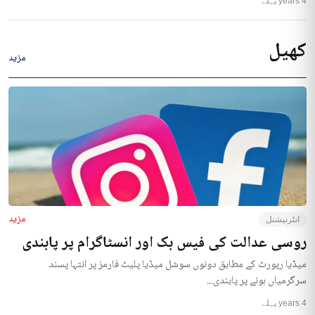
4 years پہلے
کھیل
مزید
مزید
انٹرنیشنل
روسی عدالت کی فیس بک اور انسٹاگرام پر پابندی
میڈیا رپورٹ کے مطابق دونوں سوشل میڈیا پلیٹ فارمز پر انتہا پسند
سرگرمیاں ہونے پر پابندی...
4 years پہلے