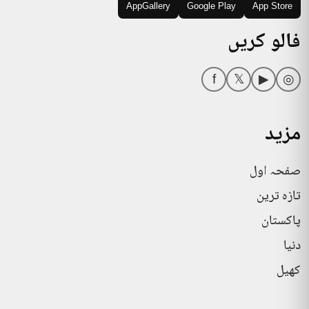
AppGallery
Google Play
App Store
فالو کریں
f
𝕏
▶
◎
مزید
صفحہ اول
تازہ ترین
پاکستان
دنیا
کھیل