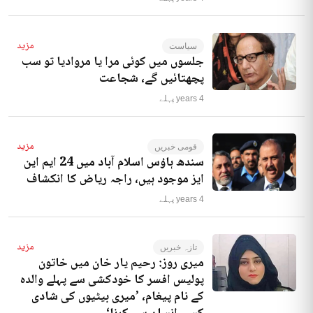
مزید
سیاست
جلسوں میں کوئی مرا یا مروادیا تو سب
پچھتائیں گے، شجاعت
4 years پہلے
مزید
قومی خبریں
سندھ ہاؤس اسلام آباد میں 24 ایم این
ایز موجود ہیں، راجہ ریاض کا انکشاف
4 years پہلے
مزید
تازہ خبریں
میری روز: رحیم یار خان میں خاتون
پولیس افسر کا خودکشی سے پہلے والدہ
کے نام پیغام، ’میری بیٹیوں کی شادی