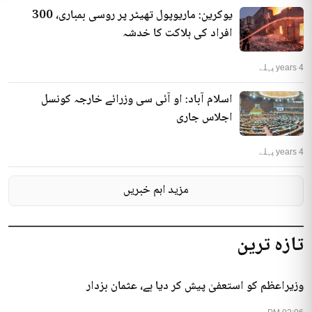
یوکرین: ماریوپول تھیٹر پر روسی بمباری، 300
افراد کی ہلاکت کا خدشہ
4 years پہلے
اسلام آباد: او آئی سی وزرائے خارجہ کونسل
اجلاس جاری
4 years پہلے
مزید اہم خبریں
تازہ ترین
وزیراعظم کو استعفیٰ پیش کر دیا ہے، عثمان بزدار