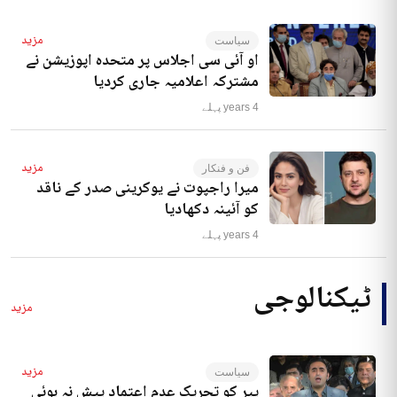
مزید
سیاست
او آئی سی اجلاس پر متحدہ اپوزیشن نے
مشترکہ اعلامیہ جاری کردیا
4 years پہلے
مزید
فن و فنکار
میرا راجپوت نے یوکرینی صدر کے ناقد
کو آئینہ دکھادیا
4 years پہلے
ٹیکنالوجی
مزید
مزید
سیاست
پیر کو تحریک عدم اعتماد پیش نہ ہوئی