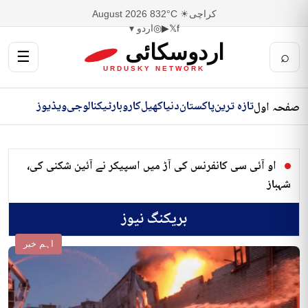
کراچی
☀ 32°C
8 August 2026
f
𝕏
▶
◎
اردو ▾
اردوسکائی
☰
⌕
URDUSKY NETWORK
تازہ ترین
پاکستان
دنیا
کھیل
کاروبار
ٹیکنالوجی
ویڈیوز
صفحہ اول
او آئی سی کانفرنس کی آڑ میں اسپیکر نے آئین شکنی کی،
شہباز
بریکنگ نیوز
اہم خبر