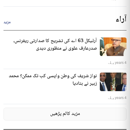
آراء
مزید
آرٹیکل 63 اے کی تشریح کا صدارتی ریفرنس،
صدرعارف علوی نے منظوری دیدی
4 years پہلے
نواز شریف کی وطن واپسی کب تک ممکن؟ محمد
زبیر نے بتادیا
4 years پہلے
مزید کالم پڑھیں