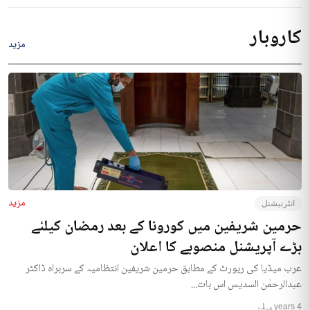
کاروبار
مزید
مزید
انٹرنیشنل
حرمین شریفین میں کورونا کے بعد رمضان کیلئے
بڑے آپریشنل منصوبے کا اعلان
عرب میڈیا کی رپورٹ کے مطابق حرمین شریفین انتظامیہ کے سربراہ ڈاکٹر
عبدالرحمٰن السدیس اس بات...
4 years پہلے