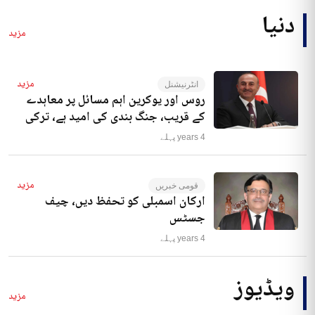
دنیا
مزید
مزید
انٹرنیشنل
روس اور یوکرین اہم مسائل پر معاہدے
کے قریب، جنگ بندی کی امید ہے، ترکی
4 years پہلے
مزید
قومی خبریں
ارکان اسمبلی کو تحفظ دیں، چیف
جسٹس
4 years پہلے
ویڈیوز
مزید