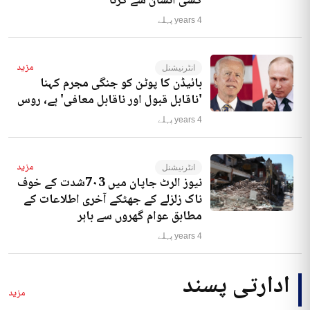
کسی انسان سے کرنا‘
4 years پہلے
مزید
انٹرنیشنل
بائیڈن کا پوٹن کو جنگی مجرم کہنا
'ناقابل قبول اور ناقابل معافی' ہے، روس
4 years پہلے
مزید
انٹرنیشنل
نیوز الرٹ جاپان میں 7۰3شدت کے خوف
ناک زلزلے کے جھٹکے آخری اطلاعات کے
مطابق عوام گھروں سے باہر
4 years پہلے
ادارتی پسند
مزید