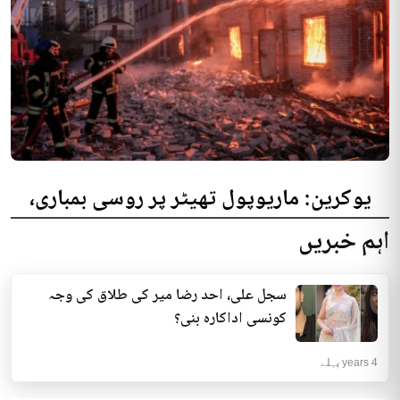
یوکرین: ماریوپول تھیٹر پر روسی بمباری،
300 افراد کی ہلاکت کا خدشہ
اہم خبریں
یوکرینی حکام نے مقامی تھیٹر پر روسی بمباری میں میں بڑی تعداد میں ہلاکتوں
کا خدشہ ظاہر کیا اور کہا کہ کم...
سجل علی، احد رضا میر کی طلاق کی وجہ
انٹرنیشنل | 4 years پہلے
کونسی اداکارہ بنی؟
4 years پہلے