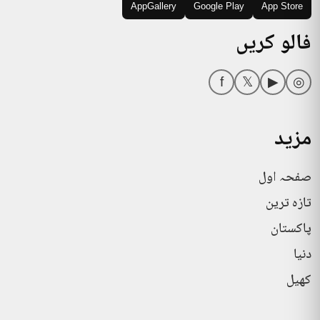
AppGallery
Google Play
App Store
فالو کریں
f
𝕏
▶
◎
مزید
صفحہ اول
تازہ ترین
پاکستان
دنیا
کھیل