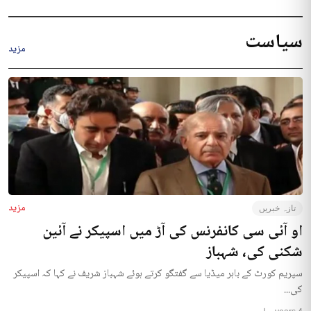
سیاست
مزید
مزید
تازہ خبریں
او آئی سی کانفرنس کی آڑ میں اسپیکر نے آئین
شکنی کی، شہباز
سپریم کورٹ کے باہر میڈیا سے گفتگو کرتے ہوئے شہباز شریف نے کہا کہ اسپیکر
کی...