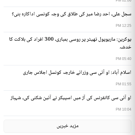
02:06 PM
سجل علی، احد رضا میر کی طلاق کی وجہ کونسی اداکارہ بنی؟
12:25 PM
یوکرین: ماریوپول تھیٹر پر روسی بمباری، 300 افراد کی ہلاکت کا
خدشہ
05:40 PM
اسلام آباد: او آئی سی وزرائے خارجہ کونسل اجلاس جاری
01:55 PM
او آئی سی کانفرنس کی آڑ میں اسپیکر نے آئین شکنی کی، شہباز
10:04 PM
مزید خبریں