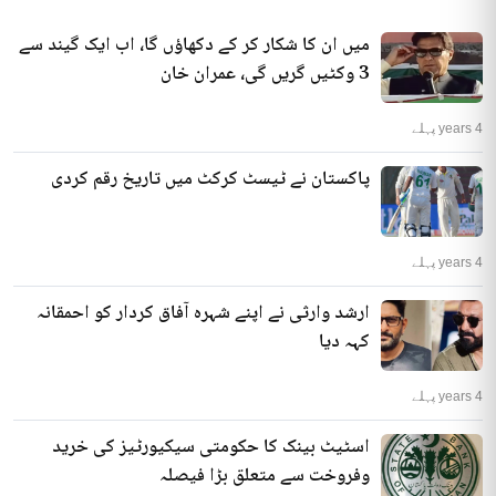
میں ان کا شکار کر کے دکھاؤں گا، اب ایک گیند سے
3 وکٹیں گریں گی، عمران خان
4 years پہلے
پاکستان نے ٹیسٹ کرکٹ میں تاریخ رقم کردی
4 years پہلے
ارشد وارثی نے اپنے شہرہ آفاق کردار کو احمقانہ
کہہ دیا
4 years پہلے
اسٹیٹ بینک کا حکومتی سیکیورٹیز کی خرید
وفروخت سے متعلق بڑا فیصلہ