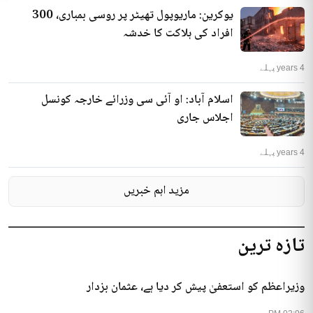
یوکرین: ماریوپول تھیٹر پر روسی بمباری، 300
افراد کی ہلاکت کا خدشہ
4 years پہلے
اسلام آباد: او آئی سی وزرائے خارجہ کونسل
اجلاس جاری
4 years پہلے
مزید اہم خبریں
تازہ ترین
وزیراعظم کو استعفیٰ پیش کر دیا ہے، عثمان بزدار