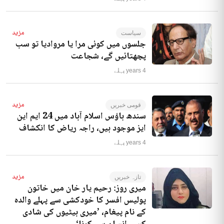
مزید
سیاست
جلسوں میں کوئی مرا یا مروادیا تو سب
پچھتائیں گے، شجاعت
4 years پہلے
مزید
قومی خبریں
سندھ ہاؤس اسلام آباد میں 24 ایم این
ایز موجود ہیں، راجہ ریاض کا انکشاف
4 years پہلے
مزید
تازہ خبریں
میری روز: رحیم یار خان میں خاتون
پولیس افسر کا خودکشی سے پہلے والدہ
کے نام پیغام، ’میری بیٹیوں کی شادی