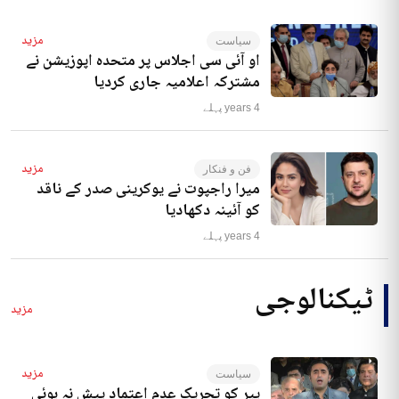
مزید
سیاست
او آئی سی اجلاس پر متحدہ اپوزیشن نے
مشترکہ اعلامیہ جاری کردیا
4 years پہلے
مزید
فن و فنکار
میرا راجپوت نے یوکرینی صدر کے ناقد
کو آئینہ دکھادیا
4 years پہلے
ٹیکنالوجی
مزید
مزید
سیاست
پیر کو تحریک عدم اعتماد پیش نہ ہوئی