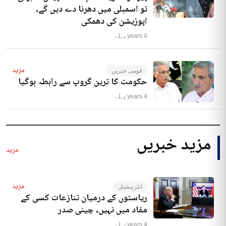
تو اسمبلی میں دھرنا دے دیں گے،
اپوزیشن کی دھمکی
4 years پہلے
مزید
قومی خبریں
حکومت کا ترین گروپ سے رابطہ ہوگیا
4 years پہلے
مزید خبریں
مزید
مزید
انٹرنیشنل
ریاستوں کے درمیان تنازعات کسی کے
مفاد میں نہیں، چینی صدر
4 years پہلے