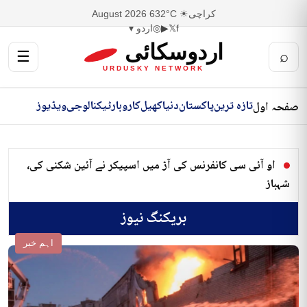
کراچی
☀ 32°C
6 August 2026
f
𝕏
▶
◎
اردو ▾
اردوسکائی
☰
⌕
URDUSKY NETWORK
تازہ ترین
پاکستان
دنیا
کھیل
کاروبار
ٹیکنالوجی
ویڈیوز
صفحہ اول
او آئی سی کانفرنس کی آڑ میں اسپیکر نے آئین شکنی کی،
شہباز
بریکنگ نیوز
اہم خبر