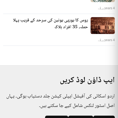
4 years پہلے
روس کا یورپی یونین کی سرحد کے قریب پہلا
حملہ، 35 افراد ہلاک
4 years پہلے
ایپ ڈاؤن لوڈ کریں
اردو اسکائی کی آفیشل ایپلی کیشن جلد دستیاب ہوگی۔ یہاں
اصل اسٹور لنکس شامل کیے جا سکتے ہیں۔