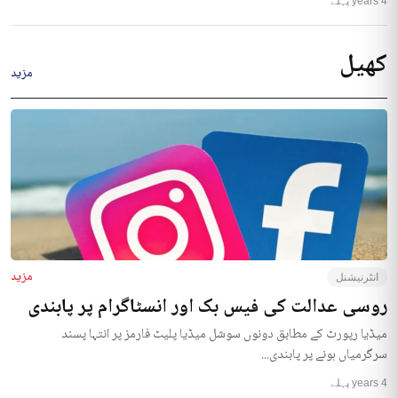
4 years پہلے
کھیل
مزید
مزید
انٹرنیشنل
روسی عدالت کی فیس بک اور انسٹاگرام پر پابندی
میڈیا رپورٹ کے مطابق دونوں سوشل میڈیا پلیٹ فارمز پر انتہا پسند
سرگرمیاں ہونے پر پابندی...
4 years پہلے