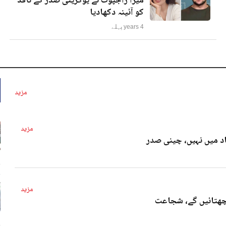
میرا راجپوت نے یوکرینی صدر کے ناقد
کو آئینہ دکھادیا
4 years پہلے
مزید
مزید
د میں نہیں، چینی صدر
4 
مزید
پچھتائیں گے، شجاعت
4 