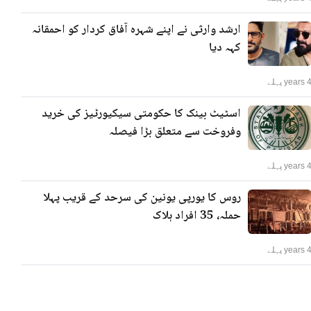
ارشد وارثی نے اپنے شہرہ آفاق کردار کو احمقانہ
کہہ دیا
years پہلے
اسٹیٹ بینک کا حکومتی سیکیورٹیز کی خرید
وفروخت سے متعلق بڑا فیصلہ
years پہلے
روس کا یورپی یونین کی سرحد کے قریب پہلا
حملہ، 35 افراد ہلاک
years پہلے