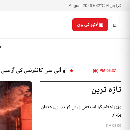
کراچی
☀ 32°C
6 August 2026
⌕
▣ لائیو ٹی وی
ص
او آئی سی کانفرنس کی آڑ میں 
03:37 PM (◉)
تازہ ترین
وزیراعظم کو استعفیٰ پیش کر دیا ہے، عثمان
بزدار
02:06 PM