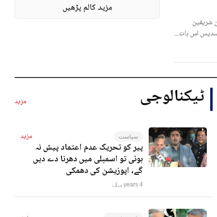
مزید کالم پڑھیں
 شریفین
لسدیس اس بات...
ٹیکنالوجی
مزید
مزید
سیاست
پیر کو تحریک عدم اعتماد پیش نہ
ہوئی تو اسمبلی میں دھرنا دے دیں
گے، اپوزیشن کی دھمکی
4 years پہلے