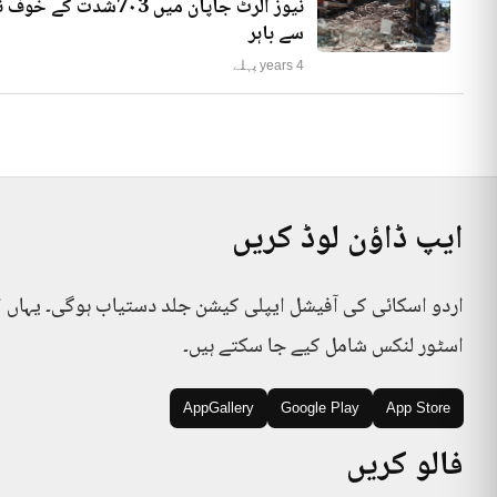
نیوز الرٹ جاپان میں
سے باہر
4 years پہلے
ایپ ڈاؤن لوڈ کریں
اردو اسکائی کی آفیشل ایپلی کیشن جلد دستیاب ہوگی۔ یہاں 
اسٹور لنکس شامل کیے جا سکتے ہیں۔
AppGallery
Google Play
App Store
فالو کریں