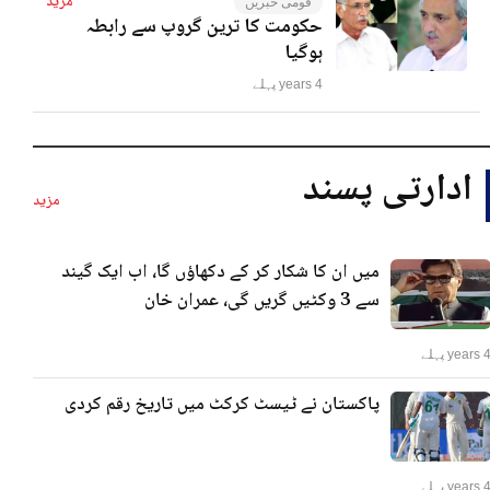
مزید
قومی خبریں
حکومت کا ترین گروپ سے رابطہ
ہوگیا
4 years پہلے
ادارتی پسند
مزید
میں ان کا شکار کر کے دکھاؤں گا، اب ایک گیند
سے 3 وکٹیں گریں گی، عمران خان
years پہلے
پاکستان نے ٹیسٹ کرکٹ میں تاریخ رقم کردی
years پہلے