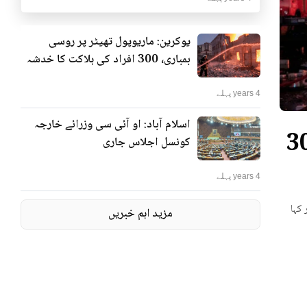
یوکرین: ماریوپول تھیٹر پر روسی
بمباری، 300 افراد کی ہلاکت کا خدشہ
4 years پہلے
اسلام آباد: او آئی سی وزرائے خارجہ
ٹر پر روسی بمباری، 300
کونسل اجلاس جاری
4 years پہلے
 کہا
مزید اہم خبریں