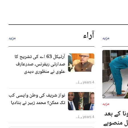
آراء
مزید
مزید
آرٹیکل 63 اے کی تشریح کا
صدارتی ریفرنس، صدرعارف
علوی نے منظوری دیدی
4 years پہلے
نواز شریف کی وطن واپسی کب
تک ممکن؟ محمد زبیر نے بتادیا
مزید
ا کے بعد
4 years پہلے
نل منصوبے