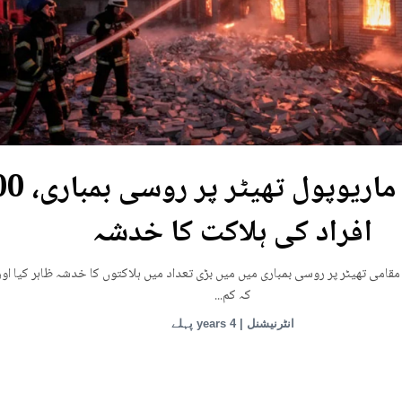
یوکرین: ماریوپول تھی
افراد کی ہلاکت کا خدشہ
قامی تھیٹر پر روسی بمباری میں میں بڑی تعداد میں ہلاکتوں کا خدشہ ظاہر کیا اور
کہ کم...
انٹرنیشنل | 4 years پہلے