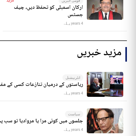
مزید
قومی خبریں
ارکان اسمبلی کو تحفظ دیں، چیف
جسٹس
4 years پہلے
مزید خبریں
انٹرنیشنل
ریاستوں کے درمیان تنازعات کسی کے مفا
4 years پہلے
سیاست
جلسوں میں کوئی مرا یا مروادیا تو سب 
4 years پہلے