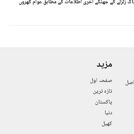
 7۰3شدت کے خوف ناک زلزلے کے جھٹکے آخری اطلاعات کے مطابق عوام گھروں
مزید
صفحہ اول
اصل
تازہ ترین
پاکستان
دنیا
کھیل