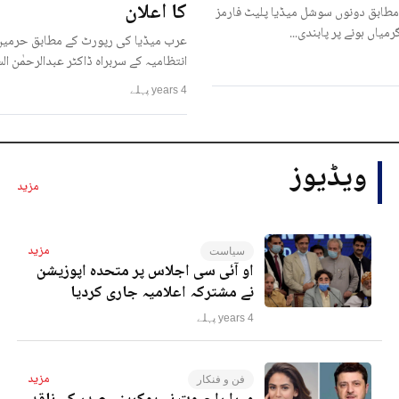
کا اعلان
مطابق دونوں سوشل میڈیا پلیٹ فارمز
رمیاں ہونے پر پابندی...
عرب میڈیا کی رپورٹ کے مطابق حرمین
انتظامیہ کے سربراہ ڈاکٹر عبدالرحمٰن ا
4 years پہلے
ویڈیوز
مزید
مزید
سیاست
او آئی سی اجلاس پر متحدہ اپوزیشن
نے مشترکہ اعلامیہ جاری کردیا
4 years پہلے
مزید
فن و فنکار