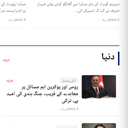
سپریم کورٹ کے باہر میڈیا سے گفتگو کرتے ہوئے شہباز
میڈیا رپورٹ کے 
شریف نے کہا کہ اسپیکر کی...
پر انتہا پسند سرگ
4 years پہلے
4 years پہلے
دنیا
مزید
مزید
انٹرنیشنل
روس اور یوکرین اہم مسائل پر
معاہدے کے قریب، جنگ بندی کی امید
ہے، ترکی
4 years پہلے