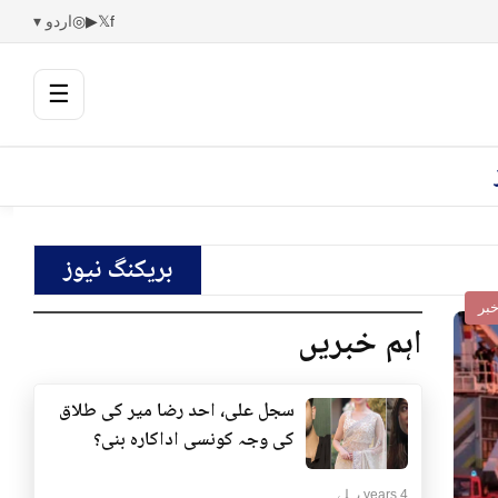
f
𝕏
▶
◎
اردو ▾
☰
بریکنگ نیوز
بر
اہم خبریں
سجل علی، احد رضا میر کی طلاق
کی وجہ کونسی اداکارہ بنی؟
4 years پہلے