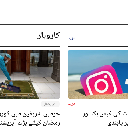
کاروبار
مزید
مزید
انٹرنیشنل
ت کی فیس بک اور
حرمین شریفین میں کورون
ر پابندی
رمضان کیلئے بڑے آپریش