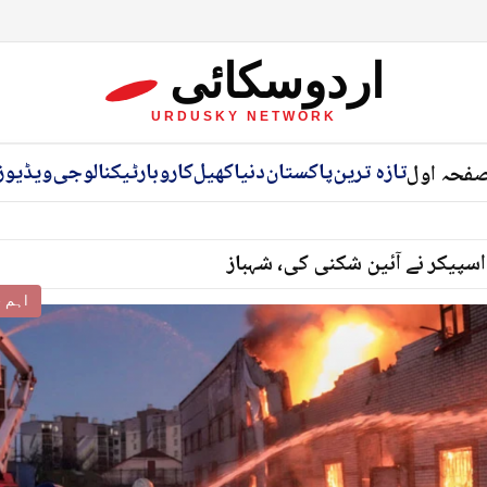
اردوسکائی
URDUSKY NETWORK
تازہ ترین
پاکستان
دنیا
کھیل
کاروبار
ٹیکنالوجی
ویڈیوز
فحہ اول
اسپیکر نے آئین شکنی کی، شہباز
اہم خ