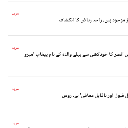
مزید
4 
مزید
 افسر کا خودکشی سے پہلے والدہ کے نام پیغام، ’میری
4 
مزید
ل قبول اور ناقابل معافی' ہے، روس
4 
مزید