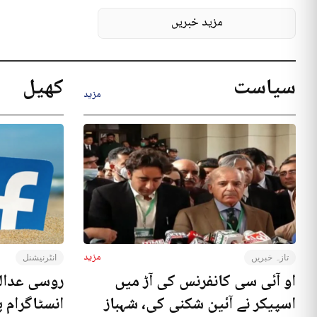
مزید خبریں
سیاست
کھیل
مزید
مزید
تازہ خبریں
انٹرنیشنل
او آئی سی کانفرنس کی آڑ میں
روسی عدال
اسپیکر نے آئین شکنی کی، شہباز
انسٹاگرام پ