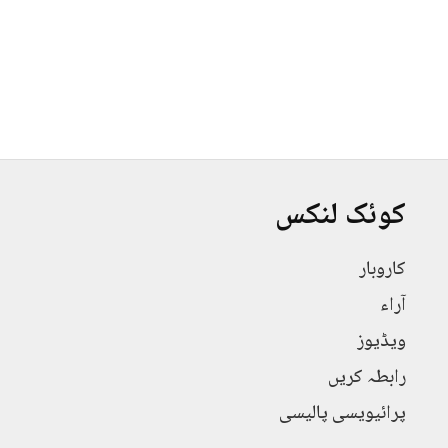
کوئک لنکس
کاروبار
آراء
ویڈیوز
رابطہ کریں
پرائیویسی پالیسی