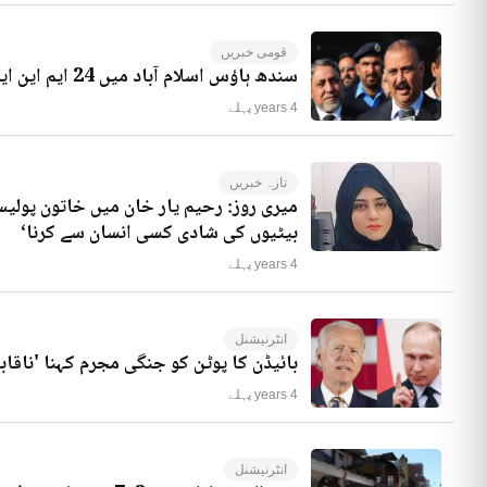
قومی خبریں
سندھ ہاؤس اسلام آباد میں 24 ایم این ایز موجود ہیں، راجہ ریاض کا انکشاف
4 years پہلے
تازہ خبریں
میری روز: رحیم یار خان میں خاتون پولیس
بیٹیوں کی شادی کسی انسان سے کرنا‘
4 years پہلے
انٹرنیشنل
بائیڈن کا پوٹن کو جنگی مجرم کہنا 'ناقاب
4 years پہلے
انٹرنیشنل