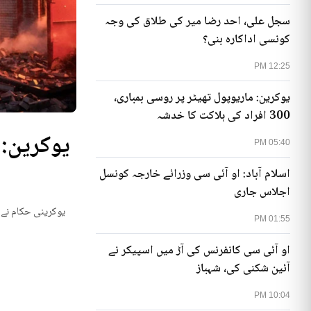
سجل علی، احد رضا میر کی طلاق کی وجہ
کونسی اداکارہ بنی؟
12:25 PM
یوکرین: ماریوپول تھیٹر پر روسی بمباری،
300 افراد کی ہلاکت کا خدشہ
05:40 PM
اسلام آباد: او آئی سی وزرائے خارجہ کونسل
اجلاس جاری
یوکرینی حکام نے م
01:55 PM
او آئی سی کانفرنس کی آڑ میں اسپیکر نے
آئین شکنی کی، شہباز
10:04 PM