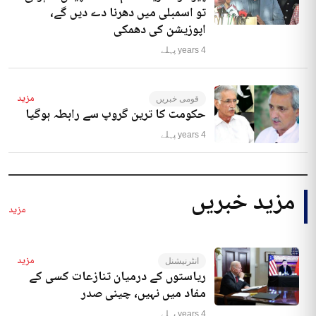
تو اسمبلی میں دھرنا دے دیں گے،
اپوزیشن کی دھمکی
4 years پہلے
مزید
قومی خبریں
حکومت کا ترین گروپ سے رابطہ ہوگیا
4 years پہلے
مزید خبریں
مزید
مزید
انٹرنیشنل
ریاستوں کے درمیان تنازعات کسی کے
مفاد میں نہیں، چینی صدر
4 years پہلے