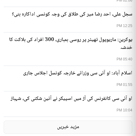
02:06 PM
سجل علی، احد رضا میر کی طلاق کی وجہ کونسی اداکارہ بنی؟
12:25 PM
یوکرین: ماریوپول تھیٹر پر روسی بمباری، 300 افراد کی ہلاکت کا
خدشہ
05:40 PM
اسلام آباد: او آئی سی وزرائے خارجہ کونسل اجلاس جاری
01:55 PM
او آئی سی کانفرنس کی آڑ میں اسپیکر نے آئین شکنی کی، شہباز
10:04 PM
مزید خبریں