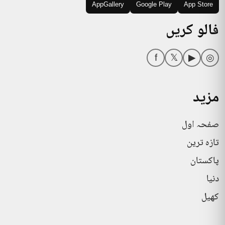
AppGallery
Google Play
App Store
فالو کریں
f
𝕏
▶
◎
مزید
صفحہ اول
تازہ ترین
پاکستان
دنیا
کھیل