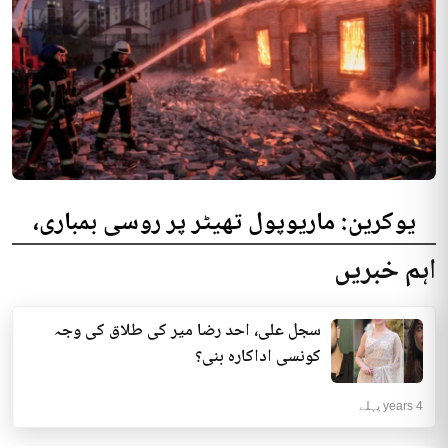
یوکرین: ماریوپول تھیٹر پر روسی بمباری،
300 افراد کی ہلاکت کا خدشہ
اہم خبریں
یوکرینی حکام نے مقامی تھیٹر پر روسی بمباری میں میں بڑی تعداد میں ہلاکتوں
کا خدشہ ظاہر کیا اور کہا کہ کم...
سجل علی، احد رضا میر کی طلاق کی وجہ
انٹرنیشنل | 4 years پہلے
کونسی اداکارہ بنی؟
4 years پہلے