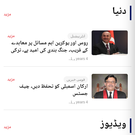
دنیا
مزید
مزید
انٹرنیشنل
روس اور یوکرین اہم مسائل پر معاہدے
کے قریب، جنگ بندی کی امید ہے، ترکی
4 years پہلے
مزید
قومی خبریں
ارکان اسمبلی کو تحفظ دیں، چیف
جسٹس
4 years پہلے
ویڈیوز
مزید