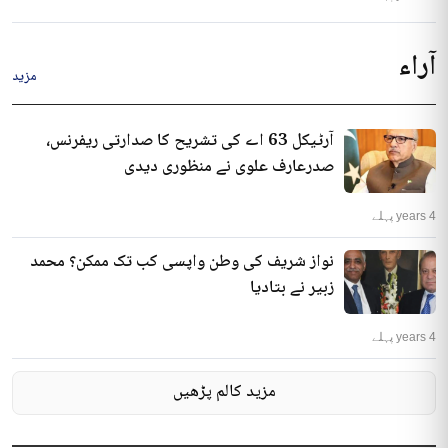
آراء
مزید
آرٹیکل 63 اے کی تشریح کا صدارتی ریفرنس،
صدرعارف علوی نے منظوری دیدی
4 years پہلے
نواز شریف کی وطن واپسی کب تک ممکن؟ محمد
زبیر نے بتادیا
4 years پہلے
مزید کالم پڑھیں