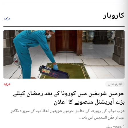
کاروبار
مزید
مزید
انٹرنیشنل
حرمین شریفین میں کورونا کے بعد رمضان کیلئے
بڑے آپریشنل منصوبے کا اعلان
عرب میڈیا کی رپورٹ کے مطابق حرمین شریفین انتظامیہ کے سربراہ ڈاکٹر
عبدالرحمٰن السدیس اس بات...
4 years پہلے