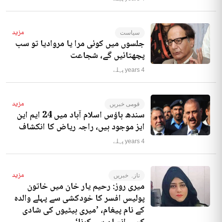
مزید
سیاست
جلسوں میں کوئی مرا یا مروادیا تو سب
پچھتائیں گے، شجاعت
4 years پہلے
مزید
قومی خبریں
سندھ ہاؤس اسلام آباد میں 24 ایم این
ایز موجود ہیں، راجہ ریاض کا انکشاف
4 years پہلے
مزید
تازہ خبریں
میری روز: رحیم یار خان میں خاتون
پولیس افسر کا خودکشی سے پہلے والدہ
کے نام پیغام، ’میری بیٹیوں کی شادی