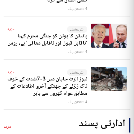
کسی انسان سے کرنا‘
4 years پہلے
مزید
انٹرنیشنل
بائیڈن کا پوٹن کو جنگی مجرم کہنا
'ناقابل قبول اور ناقابل معافی' ہے، روس
4 years پہلے
مزید
انٹرنیشنل
نیوز الرٹ جاپان میں 7۰3شدت کے خوف
ناک زلزلے کے جھٹکے آخری اطلاعات کے
مطابق عوام گھروں سے باہر
4 years پہلے
ادارتی پسند
مزید