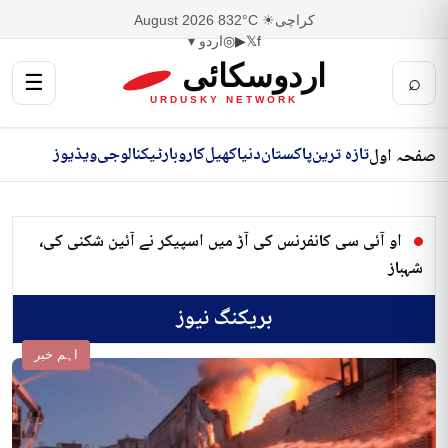
کراچی
☀ 32°C
8 August 2026
f
𝕏
▶
◎
اردو ▾
اردوسکائی
☰
⌕
URDUSKY NETWORK
تازہ ترین
پاکستان
دنیا
کھیل
کاروبار
ٹیکنالوجی
ویڈیوز
صفحہ اول
او آئی سی کانفرنس کی آڑ میں اسپیکر نے آئین شکنی کی،
شہباز
بریکنگ نیوز
اہم خبر