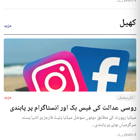
4 years پہلے
کھیل
مزید
مزید
انٹرنیشنل
روسی عدالت کی فیس بک اور انسٹاگرام پر پابندی
میڈیا رپورٹ کے مطابق دونوں سوشل میڈیا پلیٹ فارمز پر انتہا پسند
سرگرمیاں ہونے پر پابندی...
4 years پہلے