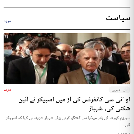
سیاست
مزید
مزید
تازہ خبریں
او آئی سی کانفرنس کی آڑ میں اسپیکر نے آئین
شکنی کی، شہباز
سپریم کورٹ کے باہر میڈیا سے گفتگو کرتے ہوئے شہباز شریف نے کہا کہ اسپیکر
کی...