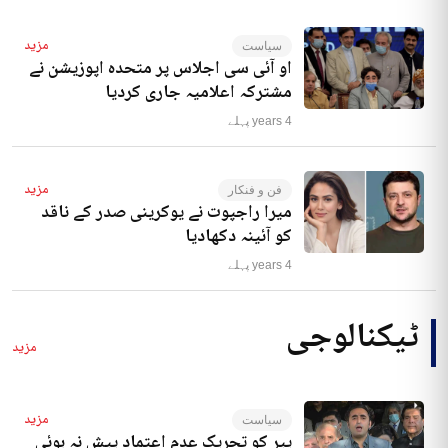
مزید
سیاست
او آئی سی اجلاس پر متحدہ اپوزیشن نے
مشترکہ اعلامیہ جاری کردیا
4 years پہلے
مزید
فن و فنکار
میرا راجپوت نے یوکرینی صدر کے ناقد
کو آئینہ دکھادیا
4 years پہلے
ٹیکنالوجی
مزید
مزید
سیاست
پیر کو تحریک عدم اعتماد پیش نہ ہوئی