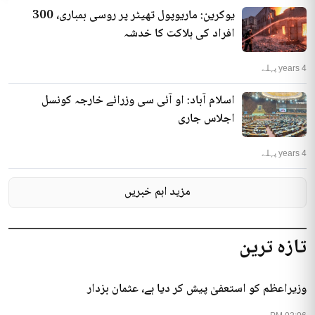
یوکرین: ماریوپول تھیٹر پر روسی بمباری، 300
افراد کی ہلاکت کا خدشہ
4 years پہلے
اسلام آباد: او آئی سی وزرائے خارجہ کونسل
اجلاس جاری
4 years پہلے
مزید اہم خبریں
تازہ ترین
وزیراعظم کو استعفیٰ پیش کر دیا ہے، عثمان بزدار