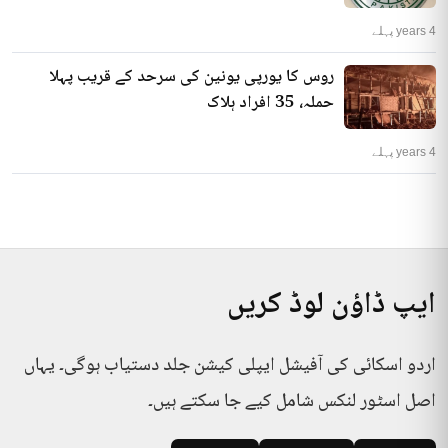
4 years پہلے
روس کا یورپی یونین کی سرحد کے قریب پہلا
حملہ، 35 افراد ہلاک
4 years پہلے
ایپ ڈاؤن لوڈ کریں
اردو اسکائی کی آفیشل ایپلی کیشن جلد دستیاب ہوگی۔ یہاں
اصل اسٹور لنکس شامل کیے جا سکتے ہیں۔