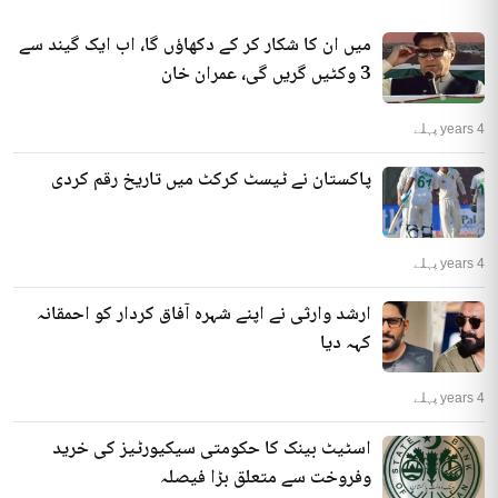
میں ان کا شکار کر کے دکھاؤں گا، اب ایک گیند سے
3 وکٹیں گریں گی، عمران خان
4 years پہلے
پاکستان نے ٹیسٹ کرکٹ میں تاریخ رقم کردی
4 years پہلے
ارشد وارثی نے اپنے شہرہ آفاق کردار کو احمقانہ
کہہ دیا
4 years پہلے
اسٹیٹ بینک کا حکومتی سیکیورٹیز کی خرید
وفروخت سے متعلق بڑا فیصلہ