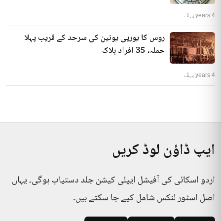
4 years پہلے
روس کا یورپی یونین کی سرحد کے قریب پہلا
حملہ، 35 افراد ہلاک
4 years پہلے
ایپ ڈاؤن لوڈ کریں
اردو اسکائی کی آفیشل ایپلی کیشن جلد دستیاب ہوگی۔ یہاں
اصل اسٹور لنکس شامل کیے جا سکتے ہیں۔