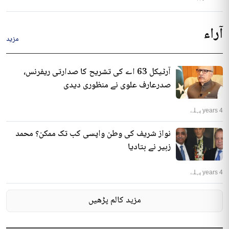
آراء
مزید
آرٹیکل 63 اے کی تشریح کا صدارتی ریفرنس،
صدرعارف علوی نے منظوری دیدی
4 years پہلے
نواز شریف کی وطن واپسی کب تک ممکن؟ محمد
زبیر نے بتادیا
4 years پہلے
مزید کالم پڑھیں