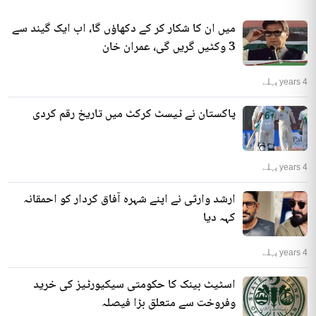
میں ان کا شکار کر کے دکھاؤں گا، اب ایک گیند سے
3 وکٹیں گریں گی، عمران خان
4 years پہلے
پاکستان نے ٹیسٹ کرکٹ میں تاریخ رقم کردی
4 years پہلے
ارشد وارثی نے اپنے شہرہ آفاق کردار کو احمقانہ
کہہ دیا
4 years پہلے
اسٹیٹ بینک کا حکومتی سیکیورٹیز کی خرید
وفروخت سے متعلق بڑا فیصلہ