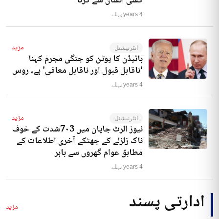
کسی انسان سے کرنا‘
4 years پہلے
مزید
انٹرنیشنل
بائیڈن کا پوٹن کو جنگی مجرم کہنا
'ناقابل قبول اور ناقابل معافی' ہے، روس
4 years پہلے
مزید
انٹرنیشنل
نیوز الرٹ جاپان میں 7۰3شدت کے خوف
ناک زلزلے کے جھٹکے آخری اطلاعات کے
مطابق عوام گھروں سے باہر
4 years پہلے
ادارتی پسند
مزید