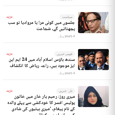
مزید
سیاست
جلسوں میں کوئی مرا یا مروادیا تو سب
پچھتائیں گے، شجاعت
4 years پہلے
مزید
قومی خبریں
سندھ ہاؤس اسلام آباد میں 24 ایم این
ایز موجود ہیں، راجہ ریاض کا انکشاف
4 years پہلے
مزید
تازہ خبریں
میری روز: رحیم یار خان میں خاتون
پولیس افسر کا خودکشی سے پہلے والدہ
کے نام پیغام، ’میری بیٹیوں کی شادی