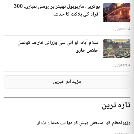
یوکرین: ماریوپول تھیٹر پر روسی بمباری، 300
افراد کی ہلاکت کا خدشہ
4 years پہلے
اسلام آباد: او آئی سی وزرائے خارجہ کونسل
اجلاس جاری
4 years پہلے
مزید اہم خبریں
تازہ ترین
وزیراعظم کو استعفیٰ پیش کر دیا ہے، عثمان بزدار