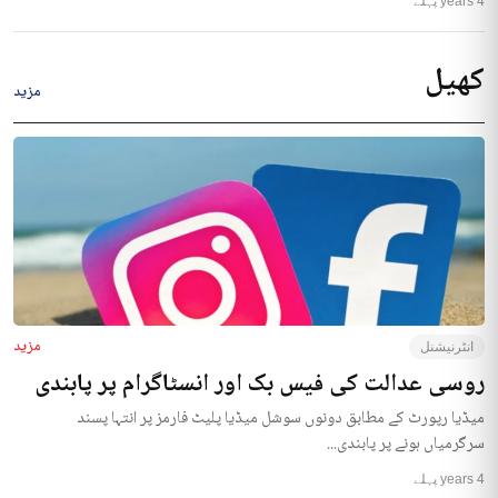
4 years پہلے
کھیل
مزید
مزید
انٹرنیشنل
روسی عدالت کی فیس بک اور انسٹاگرام پر پابندی
میڈیا رپورٹ کے مطابق دونوں سوشل میڈیا پلیٹ فارمز پر انتہا پسند
سرگرمیاں ہونے پر پابندی...
4 years پہلے