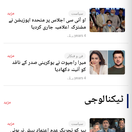
مزید
سیاست
او آئی سی اجلاس پر متحدہ اپوزیشن نے
مشترکہ اعلامیہ جاری کردیا
4 years پہلے
مزید
فن و فنکار
میرا راجپوت نے یوکرینی صدر کے ناقد
کو آئینہ دکھادیا
4 years پہلے
ٹیکنالوجی
مزید
مزید
سیاست
پیر کو تحریک عدم اعتماد پیش نہ ہوئی