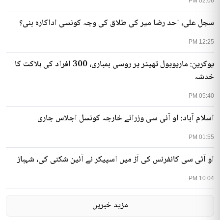
02:06 PM
سجل علی، احد رضا میر کی طلاق کی وجہ کونسی اداکارہ بنی؟
12:25 PM
یوکرین: ماریوپول تھیٹر پر روسی بمباری، 300 افراد کی ہلاکت کا
خدشہ
05:40 PM
اسلام آباد: او آئی سی وزرائے خارجہ کونسل اجلاس جاری
01:55 PM
او آئی سی کانفرنس کی آڑ میں اسپیکر نے آئین شکنی کی، شہباز
10:04 PM
مزید خبریں