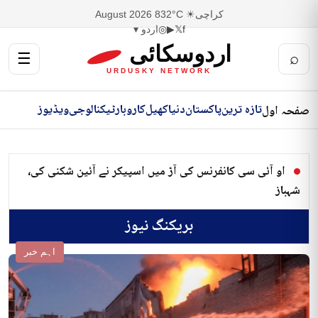
کراچی
☀ 32°C
8 August 2026
f
𝕏
▶
◎
اردو ▾
اردوسکائی
☰
⌕
URDUSKY NETWORK
تازہ ترین
پاکستان
دنیا
کھیل
کاروبار
ٹیکنالوجی
ویڈیوز
صفحہ اول
او آئی سی کانفرنس کی آڑ میں اسپیکر نے آئین شکنی کی،
شہباز
بریکنگ نیوز
اہم خبر