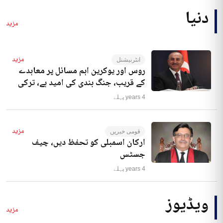
دنیا
مزید
مزید
انٹرنیشنل
روس اور یوکرین اہم مسائل پر معاہدے
کے قریب، جنگ بندی کی امید ہے، ترکی
4 years پہلے
مزید
قومی خبریں
ارکان اسمبلی کو تحفظ دیں، چیف
جسٹس
4 years پہلے
ویڈیوز
مزید