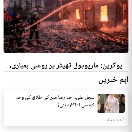
یوکرین: ماریوپول تھیٹر پر روسی بمباری،
300 افراد کی ہلاکت کا خدشہ
اہم خبریں
یوکرینی حکام نے مقامی تھیٹر پر روسی بمباری میں میں بڑی تعداد میں ہلاکتوں
کا خدشہ ظاہر کیا اور کہا کہ کم...
سجل علی، احد رضا میر کی طلاق کی وجہ
انٹرنیشنل | 4 years پہلے
کونسی اداکارہ بنی؟
4 years پہلے