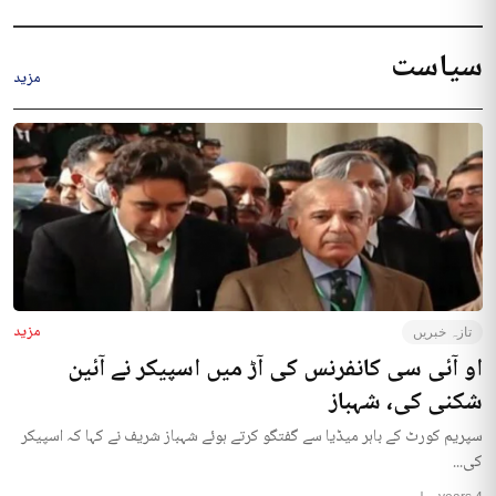
سیاست
مزید
مزید
تازہ خبریں
او آئی سی کانفرنس کی آڑ میں اسپیکر نے آئین
شکنی کی، شہباز
سپریم کورٹ کے باہر میڈیا سے گفتگو کرتے ہوئے شہباز شریف نے کہا کہ اسپیکر
کی...