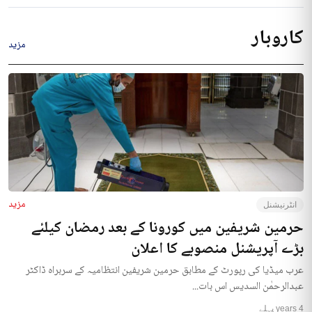
کاروبار
مزید
مزید
انٹرنیشنل
حرمین شریفین میں کورونا کے بعد رمضان کیلئے
بڑے آپریشنل منصوبے کا اعلان
عرب میڈیا کی رپورٹ کے مطابق حرمین شریفین انتظامیہ کے سربراہ ڈاکٹر
عبدالرحمٰن السدیس اس بات...
4 years پہلے