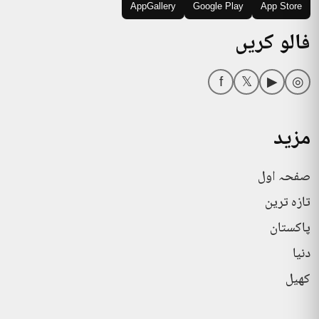
AppGallery
Google Play
App Store
فالو کریں
f
𝕏
▶
◎
مزید
صفحہ اول
تازہ ترین
پاکستان
دنیا
کھیل