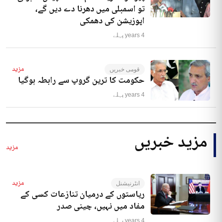
تو اسمبلی میں دھرنا دے دیں گے،
اپوزیشن کی دھمکی
4 years پہلے
مزید
قومی خبریں
حکومت کا ترین گروپ سے رابطہ ہوگیا
4 years پہلے
مزید خبریں
مزید
مزید
انٹرنیشنل
ریاستوں کے درمیان تنازعات کسی کے
مفاد میں نہیں، چینی صدر
4 years پہلے