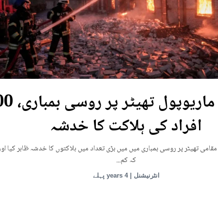
یوکرین: ماریوپول تھی
افراد کی ہلاکت کا خدشہ
قامی تھیٹر پر روسی بمباری میں میں بڑی تعداد میں ہلاکتوں کا خدشہ ظاہر کیا اور
کہ کم...
انٹرنیشنل | 4 years پہلے