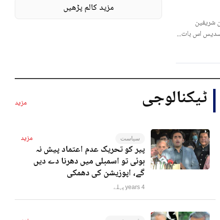
مزید کالم پڑھیں
 شریفین
لسدیس اس بات...
ٹیکنالوجی
مزید
مزید
سیاست
پیر کو تحریک عدم اعتماد پیش نہ
ہوئی تو اسمبلی میں دھرنا دے دیں
گے، اپوزیشن کی دھمکی
4 years پہلے