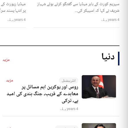
سپریم کورٹ کے باہر میڈیا سے گفتگو کرتے ہوئے شہباز
میڈیا رپورٹ کے 
شریف نے کہا کہ اسپیکر کی...
پر انتہا پسند سرگ
4 years پہلے
4 years پہلے
دنیا
مزید
مزید
انٹرنیشنل
روس اور یوکرین اہم مسائل پر
معاہدے کے قریب، جنگ بندی کی امید
ہے، ترکی
4 years پہلے