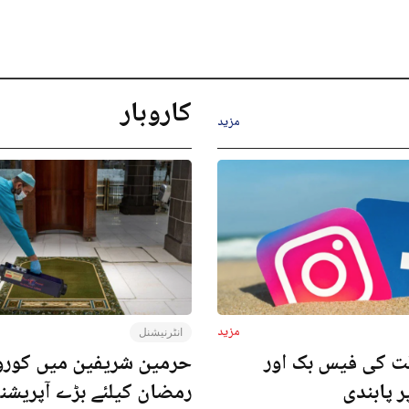
کاروبار
مزید
مزید
انٹرنیشنل
ت کی فیس بک اور
حرمین شریفین میں کورون
ر پابندی
رمضان کیلئے بڑے آپریش