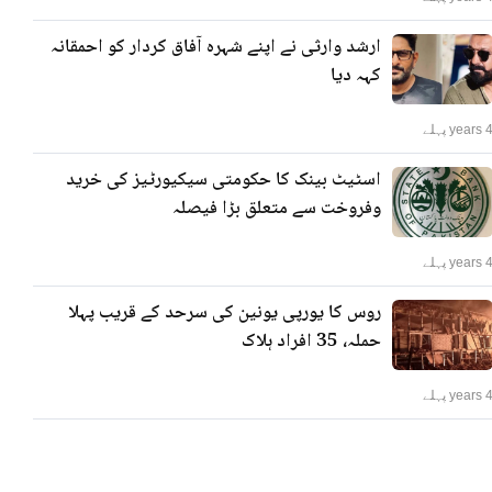
ارشد وارثی نے اپنے شہرہ آفاق کردار کو احمقانہ
کہہ دیا
years پہلے
اسٹیٹ بینک کا حکومتی سیکیورٹیز کی خرید
وفروخت سے متعلق بڑا فیصلہ
years پہلے
روس کا یورپی یونین کی سرحد کے قریب پہلا
حملہ، 35 افراد ہلاک
years پہلے