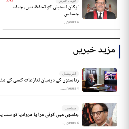
مزید
قومی خبریں
ارکان اسمبلی کو تحفظ دیں، چیف
جسٹس
4 years پہلے
مزید خبریں
انٹرنیشنل
ریاستوں کے درمیان تنازعات کسی کے مفا
4 years پہلے
سیاست
جلسوں میں کوئی مرا یا مروادیا تو سب 
4 years پہلے