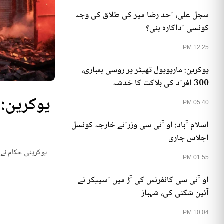
سجل علی، احد رضا میر کی طلاق کی وجہ
کونسی اداکارہ بنی؟
12:25 PM
یوکرین: ماریوپول تھیٹر پر روسی بمباری،
300 افراد کی ہلاکت کا خدشہ
05:40 PM
اسلام آباد: او آئی سی وزرائے خارجہ کونسل
اجلاس جاری
یوکرینی حکام نے م
01:55 PM
او آئی سی کانفرنس کی آڑ میں اسپیکر نے
آئین شکنی کی، شہباز
10:04 PM