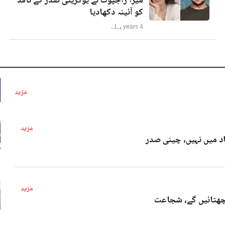
میرا راجپوت نے یوکرینی صدر کے ناقد
کو آئینہ دکھادیا
4 years پہلے
مزید
مزید
د میں نہیں، چینی صدر
4 
مزید
پچھتائیں گے، شجاعت
4 