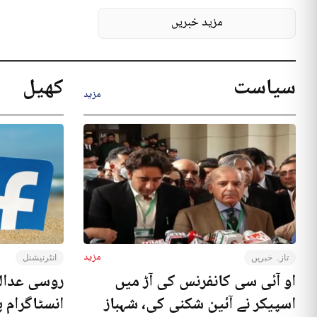
مزید خبریں
سیاست
کھیل
مزید
مزید
تازہ خبریں
انٹرنیشنل
او آئی سی کانفرنس کی آڑ میں
روسی عدال
اسپیکر نے آئین شکنی کی، شہباز
انسٹاگرام پ