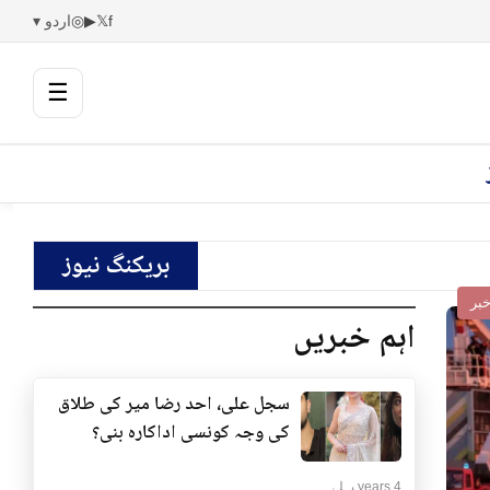
f
𝕏
▶
◎
اردو ▾
☰
بریکنگ نیوز
بر
اہم خبریں
سجل علی، احد رضا میر کی طلاق
کی وجہ کونسی اداکارہ بنی؟
4 years پہلے