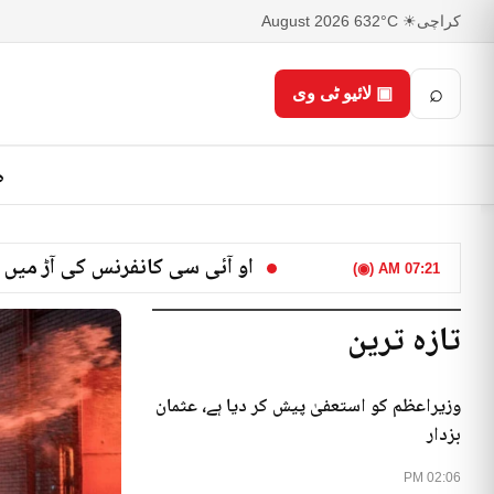
کراچی
☀ 32°C
6 August 2026
⌕
▣ لائیو ٹی وی
ص
او آئی سی کانفرنس کی آڑ میں 
07:21 AM (◉)
تازہ ترین
وزیراعظم کو استعفیٰ پیش کر دیا ہے، عثمان
بزدار
02:06 PM