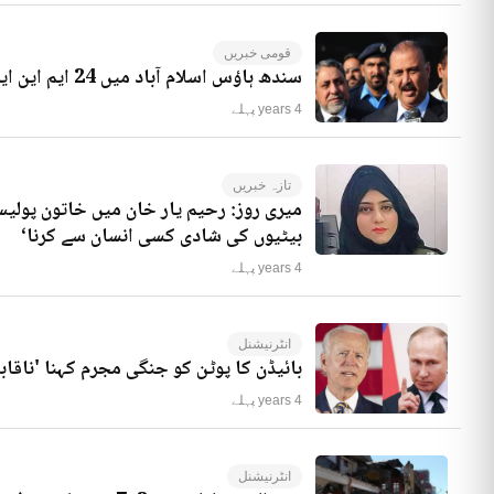
قومی خبریں
سندھ ہاؤس اسلام آباد میں 24 ایم این ایز موجود ہیں، راجہ ریاض کا انکشاف
4 years پہلے
تازہ خبریں
میری روز: رحیم یار خان میں خاتون پولیس
بیٹیوں کی شادی کسی انسان سے کرنا‘
4 years پہلے
انٹرنیشنل
بائیڈن کا پوٹن کو جنگی مجرم کہنا 'ناقاب
4 years پہلے
انٹرنیشنل