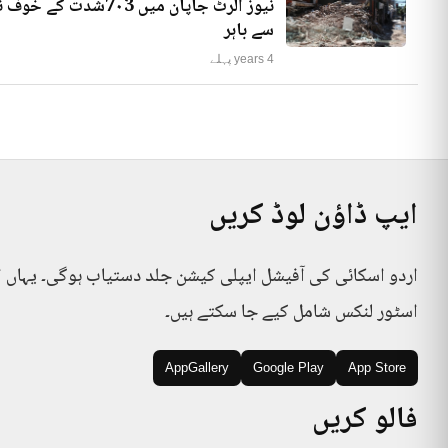
نیوز الرٹ جاپان میں
سے باہر
4 years پہلے
ایپ ڈاؤن لوڈ کریں
اردو اسکائی کی آفیشل ایپلی کیشن جلد دستیاب ہوگی۔ یہاں 
اسٹور لنکس شامل کیے جا سکتے ہیں۔
AppGallery
Google Play
App Store
فالو کریں