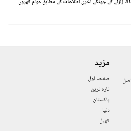
 7۰3شدت کے خوف ناک زلزلے کے جھٹکے آخری اطلاعات کے مطابق عوام گھروں
مزید
صفحہ اول
اصل
تازہ ترین
پاکستان
دنیا
کھیل