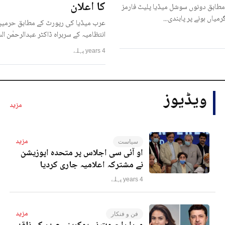
کا اعلان
مطابق دونوں سوشل میڈیا پلیٹ فارمز
رمیاں ہونے پر پابندی...
عرب میڈیا کی رپورٹ کے مطابق حرمین
انتظامیہ کے سربراہ ڈاکٹر عبدالرحمٰن ا
4 years پہلے
ویڈیوز
مزید
مزید
سیاست
او آئی سی اجلاس پر متحدہ اپوزیشن
نے مشترکہ اعلامیہ جاری کردیا
4 years پہلے
مزید
فن و فنکار