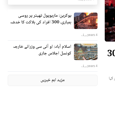
یوکرین: ماریوپول تھیٹر پر روسی
بمباری، 300 افراد کی ہلاکت کا خدشہ
4 years پہلے
اسلام آباد: او آئی سی وزرائے خارجہ
ٹر پر روسی بمباری، 300
کونسل اجلاس جاری
4 years پہلے
 کہا
مزید اہم خبریں