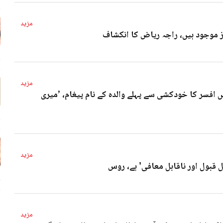
مزید
4 
مزید
 افسر کا خودکشی سے پہلے والدہ کے نام پیغام، ’میری
4 
مزید
ل قبول اور ناقابل معافی' ہے، روس
4 
مزید