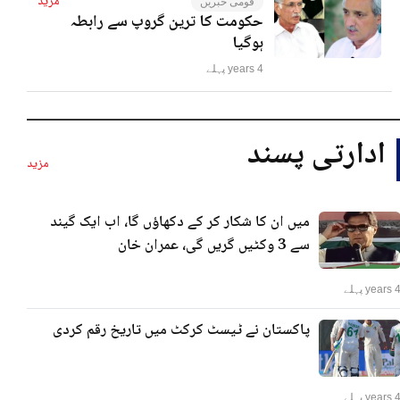
مزید
قومی خبریں
حکومت کا ترین گروپ سے رابطہ
ہوگیا
4 years پہلے
ادارتی پسند
مزید
میں ان کا شکار کر کے دکھاؤں گا، اب ایک گیند
سے 3 وکٹیں گریں گی، عمران خان
years پہلے
پاکستان نے ٹیسٹ کرکٹ میں تاریخ رقم کردی
years پہلے