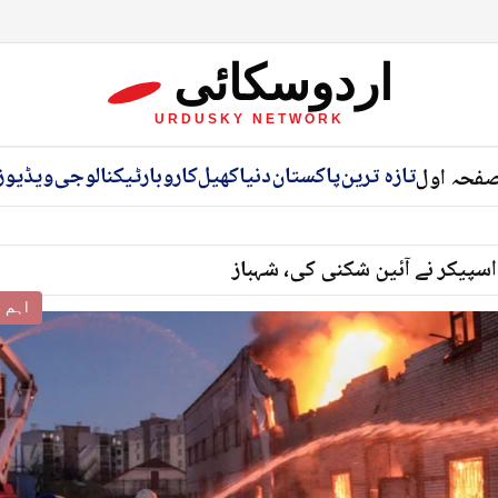
اردوسکائی
URDUSKY NETWORK
تازہ ترین
پاکستان
دنیا
کھیل
کاروبار
ٹیکنالوجی
ویڈیوز
فحہ اول
اسپیکر نے آئین شکنی کی، شہباز
اہم خ