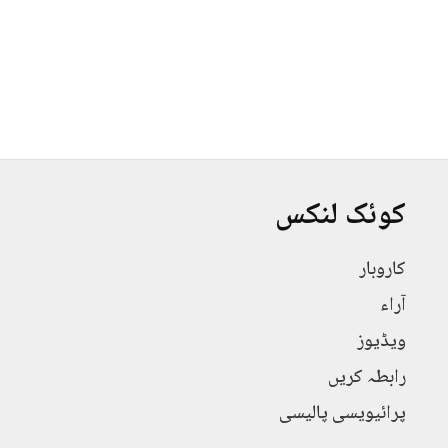
کوئک لنکس
کاروبار
آراء
ویڈیوز
رابطہ کریں
پرائیویسی پالیسی