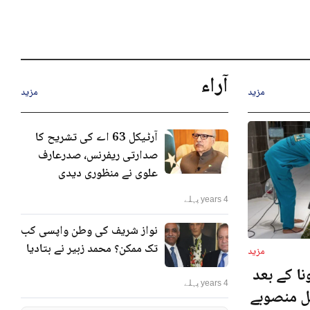
آراء
مزید
مزید
آرٹیکل 63 اے کی تشریح کا
صدارتی ریفرنس، صدرعارف
علوی نے منظوری دیدی
4 years پہلے
نواز شریف کی وطن واپسی کب
تک ممکن؟ محمد زبیر نے بتادیا
مزید
ا کے بعد
4 years پہلے
نل منصوبے