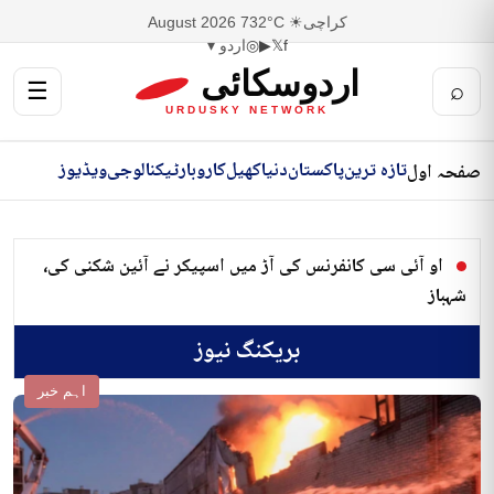
کراچی
☀ 32°C
7 August 2026
f
𝕏
▶
◎
اردو ▾
اردوسکائی
☰
⌕
URDUSKY NETWORK
تازہ ترین
پاکستان
دنیا
کھیل
کاروبار
ٹیکنالوجی
ویڈیوز
صفحہ اول
او آئی سی کانفرنس کی آڑ میں اسپیکر نے آئین شکنی کی،
شہباز
بریکنگ نیوز
اہم خبر