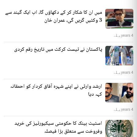
میں ان کا شکار کر کے دکھاؤں گا، اب ایک گیند سے
3 وکٹیں گریں گی، عمران خان
4 years پہلے
پاکستان نے ٹیسٹ کرکٹ میں تاریخ رقم کردی
4 years پہلے
ارشد وارثی نے اپنے شہرہ آفاق کردار کو احمقانہ
کہہ دیا
4 years پہلے
اسٹیٹ بینک کا حکومتی سیکیورٹیز کی خرید
وفروخت سے متعلق بڑا فیصلہ