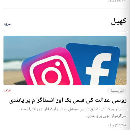
4 years پہلے
کھیل
مزید
مزید
انٹرنیشنل
روسی عدالت کی فیس بک اور انسٹاگرام پر پابندی
میڈیا رپورٹ کے مطابق دونوں سوشل میڈیا پلیٹ فارمز پر انتہا پسند
سرگرمیاں ہونے پر پابندی...
4 years پہلے