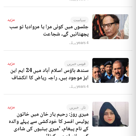
مزید
سیاست
جلسوں میں کوئی مرا یا مروادیا تو سب
پچھتائیں گے، شجاعت
4 years پہلے
مزید
قومی خبریں
سندھ ہاؤس اسلام آباد میں 24 ایم این
ایز موجود ہیں، راجہ ریاض کا انکشاف
4 years پہلے
مزید
تازہ خبریں
میری روز: رحیم یار خان میں خاتون
پولیس افسر کا خودکشی سے پہلے والدہ
کے نام پیغام، ’میری بیٹیوں کی شادی