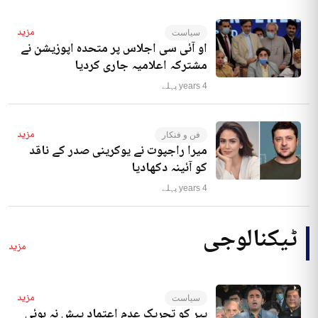
مزید
سیاست
او آئی سی اجلاس پر متحدہ اپوزیشن نے
مشترکہ اعلامیہ جاری کردیا
4 years پہلے
مزید
فن و فنکار
میرا راجپوت نے یوکرینی صدر کے ناقد
کو آئینہ دکھادیا
4 years پہلے
ٹیکنالوجی
مزید
مزید
سیاست
پیر کو تحریک عدم اعتماد پیش نہ ہوئی