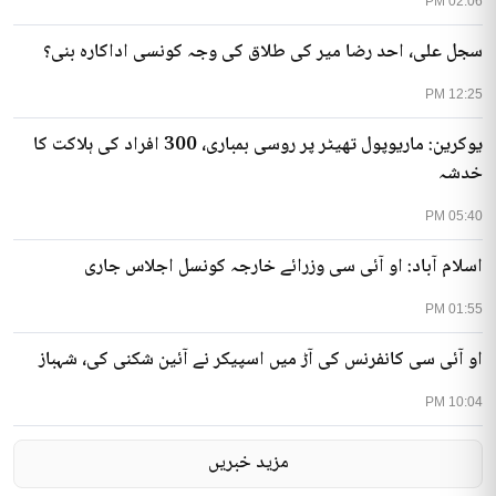
02:06 PM
سجل علی، احد رضا میر کی طلاق کی وجہ کونسی اداکارہ بنی؟
12:25 PM
یوکرین: ماریوپول تھیٹر پر روسی بمباری، 300 افراد کی ہلاکت کا
خدشہ
05:40 PM
اسلام آباد: او آئی سی وزرائے خارجہ کونسل اجلاس جاری
01:55 PM
او آئی سی کانفرنس کی آڑ میں اسپیکر نے آئین شکنی کی، شہباز
10:04 PM
مزید خبریں