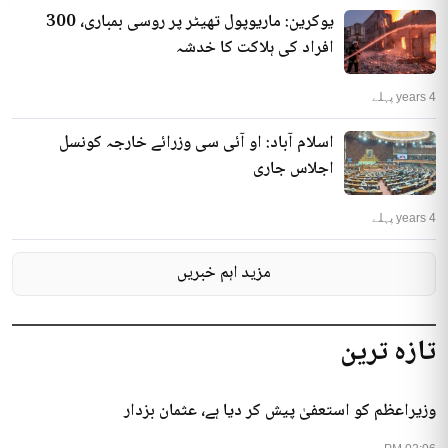
یوکرین: ماریوپول تھیٹر پر روسی بمباری، 300
افراد کی ہلاکت کا خدشہ
4 years پہلے
اسلام آباد: او آئی سی وزرائے خارجہ کونسل
اجلاس جاری
4 years پہلے
مزید اہم خبریں
تازہ ترین
وزیراعظم کو استعفیٰ پیش کر دیا ہے، عثمان بزدار