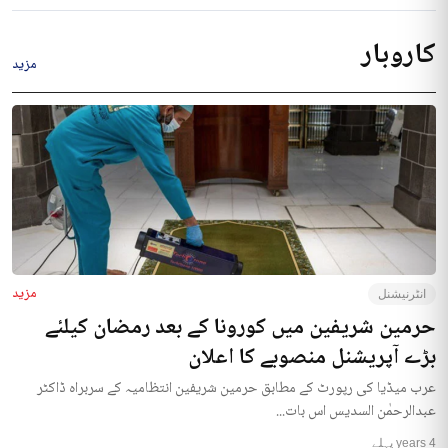
کاروبار
مزید
مزید
انٹرنیشنل
حرمین شریفین میں کورونا کے بعد رمضان کیلئے
بڑے آپریشنل منصوبے کا اعلان
عرب میڈیا کی رپورٹ کے مطابق حرمین شریفین انتظامیہ کے سربراہ ڈاکٹر
عبدالرحمٰن السدیس اس بات...
4 years پہلے