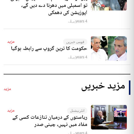
تو اسمبلی میں دھرنا دے دیں گے،
اپوزیشن کی دھمکی
4 years پہلے
مزید
قومی خبریں
حکومت کا ترین گروپ سے رابطہ ہوگیا
4 years پہلے
مزید خبریں
مزید
مزید
انٹرنیشنل
ریاستوں کے درمیان تنازعات کسی کے
مفاد میں نہیں، چینی صدر
4 years پہلے