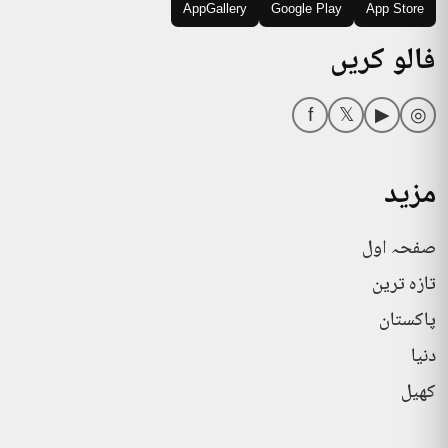
AppGallery
Google Play
App Store
فالو کریں
f
𝕏
▶
◎
مزید
صفحہ اول
تازہ ترین
پاکستان
دنیا
کھیل