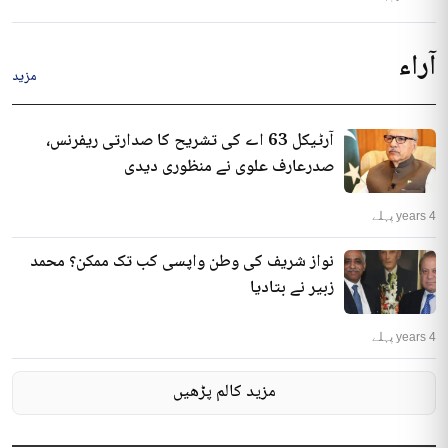
آراء
مزید
آرٹیکل 63 اے کی تشریح کا صدارتی ریفرنس،
صدرعارف علوی نے منظوری دیدی
4 years پہلے
نواز شریف کی وطن واپسی کب تک ممکن؟ محمد
زبیر نے بتادیا
4 years پہلے
مزید کالم پڑھیں