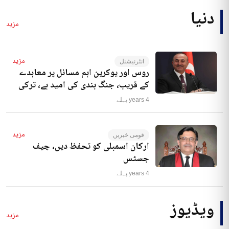
دنیا
مزید
مزید
انٹرنیشنل
روس اور یوکرین اہم مسائل پر معاہدے
کے قریب، جنگ بندی کی امید ہے، ترکی
4 years پہلے
مزید
قومی خبریں
ارکان اسمبلی کو تحفظ دیں، چیف
جسٹس
4 years پہلے
ویڈیوز
مزید