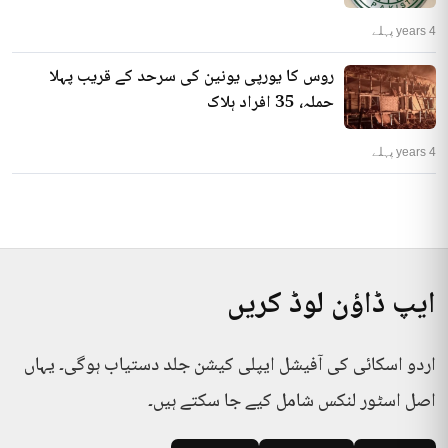
4 years پہلے
روس کا یورپی یونین کی سرحد کے قریب پہلا
حملہ، 35 افراد ہلاک
4 years پہلے
ایپ ڈاؤن لوڈ کریں
اردو اسکائی کی آفیشل ایپلی کیشن جلد دستیاب ہوگی۔ یہاں
اصل اسٹور لنکس شامل کیے جا سکتے ہیں۔