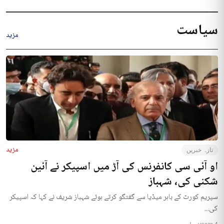
سیاست
مزید
مزید
تازہ خبریں
او آئی سی کانفرنس کی آڑ میں اسپیکر نے آئین
شکنی کی، شہباز
سپریم کورٹ کے باہر میڈیا سے گفتگو کرتے ہوئے شہباز شریف نے کہا کہ اسپیکر
کی...