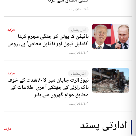
کسی انسان سے کرنا‘
4 years پہلے
مزید
انٹرنیشنل
بائیڈن کا پوٹن کو جنگی مجرم کہنا
'ناقابل قبول اور ناقابل معافی' ہے، روس
4 years پہلے
مزید
انٹرنیشنل
نیوز الرٹ جاپان میں 7۰3شدت کے خوف
ناک زلزلے کے جھٹکے آخری اطلاعات کے
مطابق عوام گھروں سے باہر
4 years پہلے
ادارتی پسند
مزید