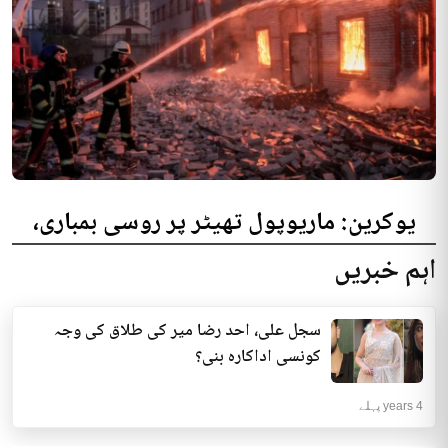
یوکرین: ماریوپول تھیٹر پر روسی بمباری،
300 افراد کی ہلاکت کا خدشہ
اہم خبریں
یوکرینی حکام نے مقامی تھیٹر پر روسی بمباری میں میں بڑی تعداد میں ہلاکتوں
کا خدشہ ظاہر کیا اور کہا کہ کم...
سجل علی، احد رضا میر کی طلاق کی وجہ
انٹرنیشنل | 4 years پہلے
کونسی اداکارہ بنی؟
4 years پہلے