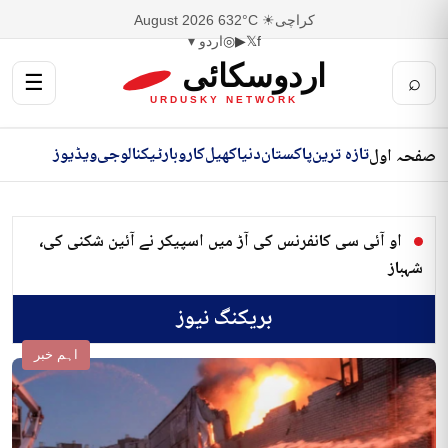
کراچی
☀ 32°C
6 August 2026
f
𝕏
▶
◎
اردو ▾
اردوسکائی
☰
⌕
URDUSKY NETWORK
تازہ ترین
پاکستان
دنیا
کھیل
کاروبار
ٹیکنالوجی
ویڈیوز
صفحہ اول
او آئی سی کانفرنس کی آڑ میں اسپیکر نے آئین شکنی کی،
شہباز
بریکنگ نیوز
اہم خبر