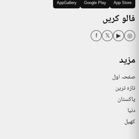
AppGallery
Google Play
App Store
فالو کریں
f
𝕏
▶
◎
مزید
صفحہ اول
تازہ ترین
پاکستان
دنیا
کھیل