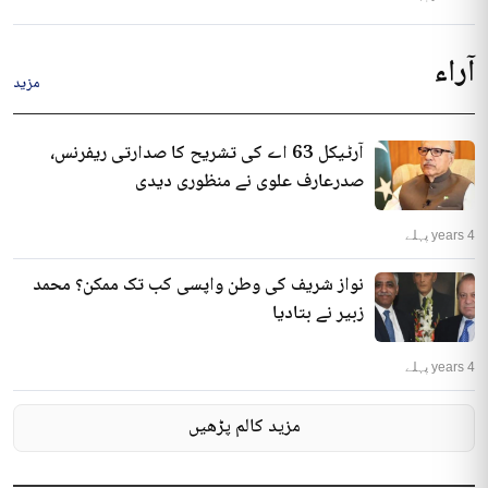
آراء
مزید
آرٹیکل 63 اے کی تشریح کا صدارتی ریفرنس،
صدرعارف علوی نے منظوری دیدی
4 years پہلے
نواز شریف کی وطن واپسی کب تک ممکن؟ محمد
زبیر نے بتادیا
4 years پہلے
مزید کالم پڑھیں