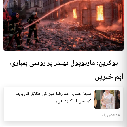
یوکرین: ماریوپول تھیٹر پر روسی بمباری،
300 افراد کی ہلاکت کا خدشہ
اہم خبریں
یوکرینی حکام نے مقامی تھیٹر پر روسی بمباری میں میں بڑی تعداد میں ہلاکتوں
کا خدشہ ظاہر کیا اور کہا کہ کم...
سجل علی، احد رضا میر کی طلاق کی وجہ
انٹرنیشنل | 4 years پہلے
کونسی اداکارہ بنی؟
4 years پہلے