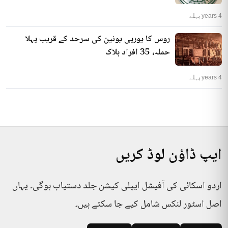
4 years پہلے
روس کا یورپی یونین کی سرحد کے قریب پہلا
حملہ، 35 افراد ہلاک
4 years پہلے
ایپ ڈاؤن لوڈ کریں
اردو اسکائی کی آفیشل ایپلی کیشن جلد دستیاب ہوگی۔ یہاں
اصل اسٹور لنکس شامل کیے جا سکتے ہیں۔