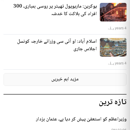
یوکرین: ماریوپول تھیٹر پر روسی بمباری، 300
افراد کی ہلاکت کا خدشہ
4 years پہلے
اسلام آباد: او آئی سی وزرائے خارجہ کونسل
اجلاس جاری
4 years پہلے
مزید اہم خبریں
تازہ ترین
وزیراعظم کو استعفیٰ پیش کر دیا ہے، عثمان بزدار