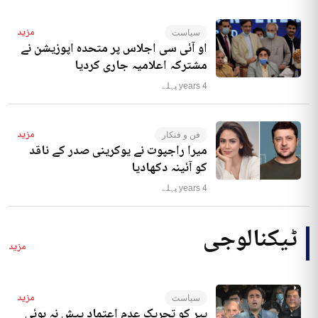
مزید
سیاست
او آئی سی اجلاس پر متحدہ اپوزیشن نے
مشترکہ اعلامیہ جاری کردیا
4 years پہلے
مزید
فن و فنکار
میرا راجپوت نے یوکرینی صدر کے ناقد
کو آئینہ دکھادیا
4 years پہلے
ٹیکنالوجی
مزید
مزید
سیاست
پیر کو تحریک عدم اعتماد پیش نہ ہوئی