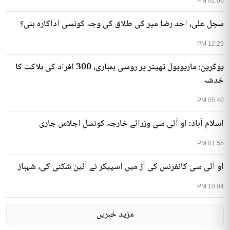
02:06 PM
سجل علی، احد رضا میر کی طلاق کی وجہ کونسی اداکارہ بنی؟
12:25 PM
یوکرین: ماریوپول تھیٹر پر روسی بمباری، 300 افراد کی ہلاکت کا
خدشہ
05:40 PM
اسلام آباد: او آئی سی وزرائے خارجہ کونسل اجلاس جاری
01:55 PM
او آئی سی کانفرنس کی آڑ میں اسپیکر نے آئین شکنی کی، شہباز
10:04 PM
مزید خبریں