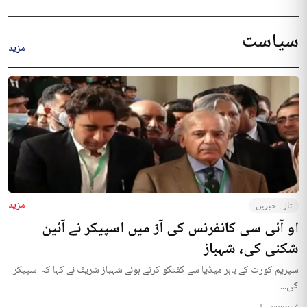
سیاست
مزید
مزید
تازہ خبریں
او آئی سی کانفرنس کی آڑ میں اسپیکر نے آئین
شکنی کی، شہباز
سپریم کورٹ کے باہر میڈیا سے گفتگو کرتے ہوئے شہباز شریف نے کہا کہ اسپیکر
کی...