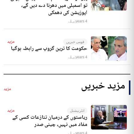
تو اسمبلی میں دھرنا دے دیں گے،
اپوزیشن کی دھمکی
4 years پہلے
مزید
قومی خبریں
حکومت کا ترین گروپ سے رابطہ ہوگیا
4 years پہلے
مزید خبریں
مزید
مزید
انٹرنیشنل
ریاستوں کے درمیان تنازعات کسی کے
مفاد میں نہیں، چینی صدر
4 years پہلے