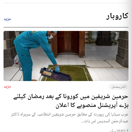
کاروبار
مزید
مزید
انٹرنیشنل
حرمین شریفین میں کورونا کے بعد رمضان کیلئے
بڑے آپریشنل منصوبے کا اعلان
عرب میڈیا کی رپورٹ کے مطابق حرمین شریفین انتظامیہ کے سربراہ ڈاکٹر
عبدالرحمٰن السدیس اس بات...
4 years پہلے