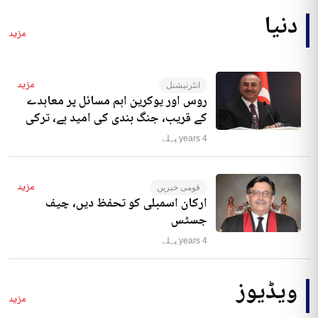
دنیا
مزید
مزید
انٹرنیشنل
روس اور یوکرین اہم مسائل پر معاہدے
کے قریب، جنگ بندی کی امید ہے، ترکی
4 years پہلے
مزید
قومی خبریں
ارکان اسمبلی کو تحفظ دیں، چیف
جسٹس
4 years پہلے
ویڈیوز
مزید