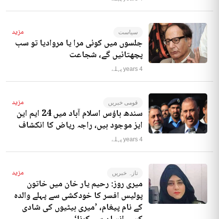
مزید
سیاست
جلسوں میں کوئی مرا یا مروادیا تو سب
پچھتائیں گے، شجاعت
4 years پہلے
مزید
قومی خبریں
سندھ ہاؤس اسلام آباد میں 24 ایم این
ایز موجود ہیں، راجہ ریاض کا انکشاف
4 years پہلے
مزید
تازہ خبریں
میری روز: رحیم یار خان میں خاتون
پولیس افسر کا خودکشی سے پہلے والدہ
کے نام پیغام، ’میری بیٹیوں کی شادی