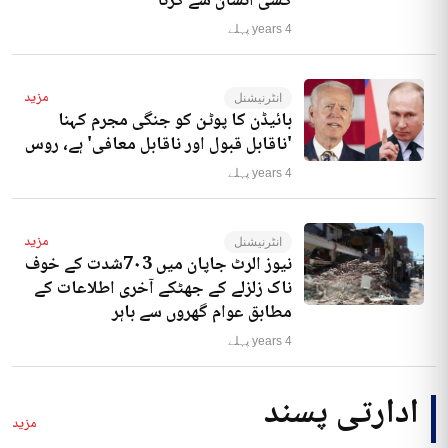
کسی انسان سے کرنا‘
4 years پہلے
مزید
انٹرنیشنل
بائیڈن کا پوٹن کو جنگی مجرم کہنا
'ناقابل قبول اور ناقابل معافی' ہے، روس
4 years پہلے
مزید
انٹرنیشنل
نیوز الرٹ جاپان میں 7۰3شدت کے خوف
ناک زلزلے کے جھٹکے آخری اطلاعات کے
مطابق عوام گھروں سے باہر
4 years پہلے
ادارتی پسند
مزید