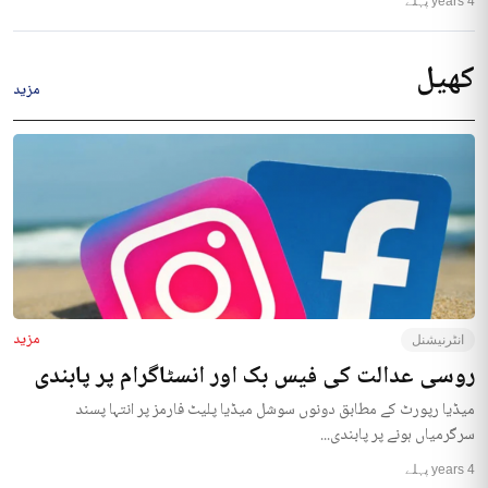
4 years پہلے
کھیل
مزید
مزید
انٹرنیشنل
روسی عدالت کی فیس بک اور انسٹاگرام پر پابندی
میڈیا رپورٹ کے مطابق دونوں سوشل میڈیا پلیٹ فارمز پر انتہا پسند
سرگرمیاں ہونے پر پابندی...
4 years پہلے