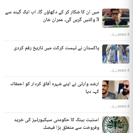
میں ان کا شکار کر کے دکھاؤں گا، اب ایک گیند سے
3 وکٹیں گریں گی، عمران خان
4 years پہلے
پاکستان نے ٹیسٹ کرکٹ میں تاریخ رقم کردی
4 years پہلے
ارشد وارثی نے اپنے شہرہ آفاق کردار کو احمقانہ
کہہ دیا
4 years پہلے
اسٹیٹ بینک کا حکومتی سیکیورٹیز کی خرید
وفروخت سے متعلق بڑا فیصلہ