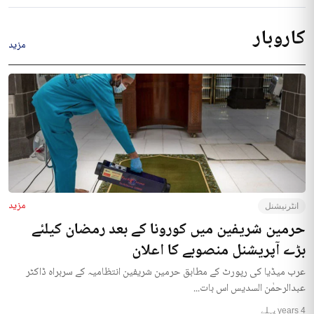
کاروبار
مزید
مزید
انٹرنیشنل
حرمین شریفین میں کورونا کے بعد رمضان کیلئے
بڑے آپریشنل منصوبے کا اعلان
عرب میڈیا کی رپورٹ کے مطابق حرمین شریفین انتظامیہ کے سربراہ ڈاکٹر
عبدالرحمٰن السدیس اس بات...
4 years پہلے