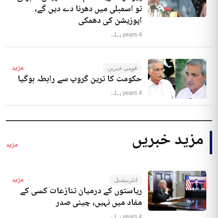
تو اسمبلی میں دھرنا دے دیں گے،
اپوزیشن کی دھمکی
4 years پہلے
مزید
قومی خبریں
حکومت کا ترین گروپ سے رابطہ ہوگیا
4 years پہلے
مزید خبریں
مزید
مزید
انٹرنیشنل
ریاستوں کے درمیان تنازعات کسی کے
مفاد میں نہیں، چینی صدر
4 years پہلے