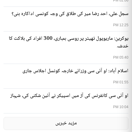
02:06 PM
سجل علی، احد رضا میر کی طلاق کی وجہ کونسی اداکارہ بنی؟
12:25 PM
یوکرین: ماریوپول تھیٹر پر روسی بمباری، 300 افراد کی ہلاکت کا
خدشہ
05:40 PM
اسلام آباد: او آئی سی وزرائے خارجہ کونسل اجلاس جاری
01:55 PM
او آئی سی کانفرنس کی آڑ میں اسپیکر نے آئین شکنی کی، شہباز
10:04 PM
مزید خبریں