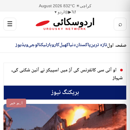
کراچی
☀ 32°C
8 August 2026
f
𝕏
▶
◎
اردو ▾
اردوسکائی
☰
⌕
URDUSKY NETWORK
تازہ ترین
پاکستان
دنیا
کھیل
کاروبار
ٹیکنالوجی
ویڈیوز
صفحہ اول
او آئی سی کانفرنس کی آڑ میں اسپیکر نے آئین شکنی کی،
شہباز
بریکنگ نیوز
اہم خبر