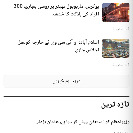
یوکرین: ماریوپول تھیٹر پر روسی بمباری، 300
افراد کی ہلاکت کا خدشہ
4 years پہلے
اسلام آباد: او آئی سی وزرائے خارجہ کونسل
اجلاس جاری
4 years پہلے
مزید اہم خبریں
تازہ ترین
وزیراعظم کو استعفیٰ پیش کر دیا ہے، عثمان بزدار