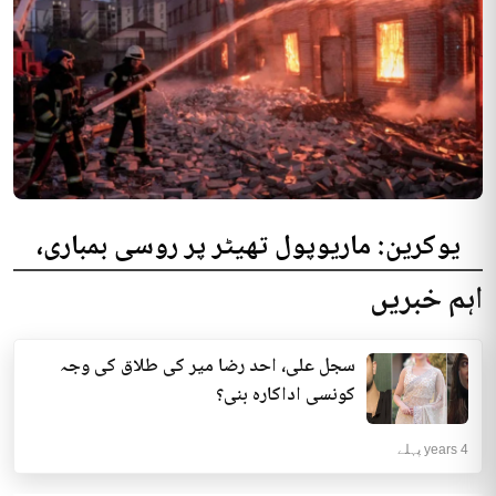
یوکرین: ماریوپول تھیٹر پر روسی بمباری،
300 افراد کی ہلاکت کا خدشہ
اہم خبریں
یوکرینی حکام نے مقامی تھیٹر پر روسی بمباری میں میں بڑی تعداد میں ہلاکتوں
کا خدشہ ظاہر کیا اور کہا کہ کم...
سجل علی، احد رضا میر کی طلاق کی وجہ
انٹرنیشنل | 4 years پہلے
کونسی اداکارہ بنی؟
4 years پہلے