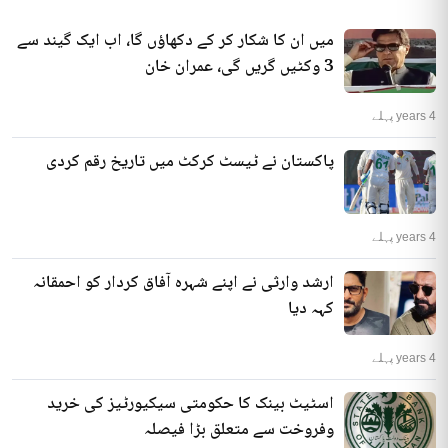
میں ان کا شکار کر کے دکھاؤں گا، اب ایک گیند سے
3 وکٹیں گریں گی، عمران خان
4 years پہلے
پاکستان نے ٹیسٹ کرکٹ میں تاریخ رقم کردی
4 years پہلے
ارشد وارثی نے اپنے شہرہ آفاق کردار کو احمقانہ
کہہ دیا
4 years پہلے
اسٹیٹ بینک کا حکومتی سیکیورٹیز کی خرید
وفروخت سے متعلق بڑا فیصلہ