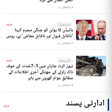
کسی انسان سے کرنا‘
4 years پہلے
مزید
انٹرنیشنل
بائیڈن کا پوٹن کو جنگی مجرم کہنا
'ناقابل قبول اور ناقابل معافی' ہے، روس
4 years پہلے
مزید
انٹرنیشنل
نیوز الرٹ جاپان میں 7۰3شدت کے خوف
ناک زلزلے کے جھٹکے آخری اطلاعات کے
مطابق عوام گھروں سے باہر
4 years پہلے
ادارتی پسند
مزید