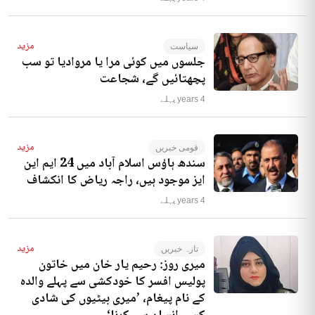
مزید
سیاست
جلسوں میں کوئی مرا یا مروادیا تو سب
پچھتائیں گے، شجاعت
4 years پہلے
مزید
قومی خبریں
سندھ ہاؤس اسلام آباد میں 24 ایم این
ایز موجود ہیں، راجہ ریاض کا انکشاف
4 years پہلے
مزید
تازہ خبریں
میری روز: رحیم یار خان میں خاتون
پولیس افسر کا خودکشی سے پہلے والدہ
کے نام پیغام، ’میری بیٹیوں کی شادی