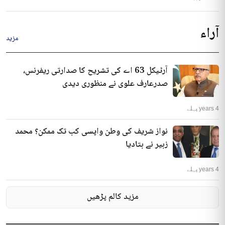
آراء
مزید
آرٹیکل 63 اے کی تشریح کا صدارتی ریفرنس،
صدرعارف علوی نے منظوری دیدی
4 years پہلے
نواز شریف کی وطن واپسی کب تک ممکن؟ محمد
زبیر نے بتادیا
4 years پہلے
مزید کالم پڑھیں