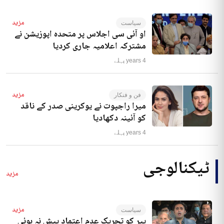
مزید
سیاست
او آئی سی اجلاس پر متحدہ اپوزیشن نے
مشترکہ اعلامیہ جاری کردیا
4 years پہلے
مزید
فن و فنکار
میرا راجپوت نے یوکرینی صدر کے ناقد
کو آئینہ دکھادیا
4 years پہلے
ٹیکنالوجی
مزید
مزید
سیاست
پیر کو تحریک عدم اعتماد پیش نہ ہوئی