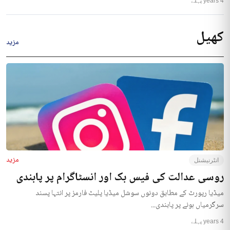
4 years پہلے
کھیل
مزید
مزید
انٹرنیشنل
روسی عدالت کی فیس بک اور انسٹاگرام پر پابندی
میڈیا رپورٹ کے مطابق دونوں سوشل میڈیا پلیٹ فارمز پر انتہا پسند
سرگرمیاں ہونے پر پابندی...
4 years پہلے