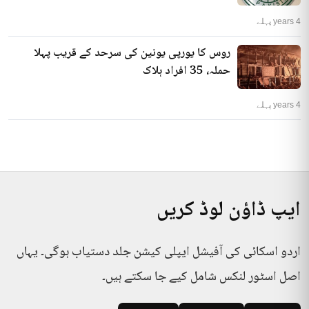
4 years پہلے
روس کا یورپی یونین کی سرحد کے قریب پہلا
حملہ، 35 افراد ہلاک
4 years پہلے
ایپ ڈاؤن لوڈ کریں
اردو اسکائی کی آفیشل ایپلی کیشن جلد دستیاب ہوگی۔ یہاں
اصل اسٹور لنکس شامل کیے جا سکتے ہیں۔