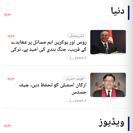
دنیا
مزید
مزید
انٹرنیشنل
روس اور یوکرین اہم مسائل پر معاہدے
کے قریب، جنگ بندی کی امید ہے، ترکی
4 years پہلے
مزید
قومی خبریں
ارکان اسمبلی کو تحفظ دیں، چیف
جسٹس
4 years پہلے
ویڈیوز
مزید