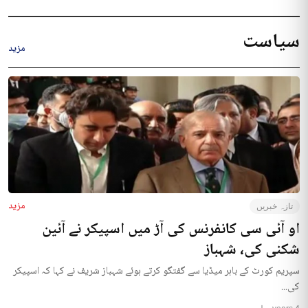
سیاست
مزید
مزید
تازہ خبریں
او آئی سی کانفرنس کی آڑ میں اسپیکر نے آئین
شکنی کی، شہباز
سپریم کورٹ کے باہر میڈیا سے گفتگو کرتے ہوئے شہباز شریف نے کہا کہ اسپیکر
کی...