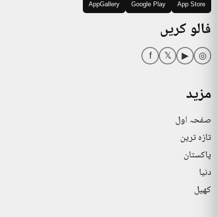
AppGallery
Google Play
App Store
فالو کریں
f
𝕏
▶
◎
مزید
صفحہ اول
تازہ ترین
پاکستان
دنیا
کھیل