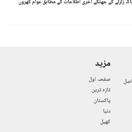
 7۰3شدت کے خوف ناک زلزلے کے جھٹکے آخری اطلاعات کے مطابق عوام گھروں
مزید
صفحہ اول
اصل
تازہ ترین
پاکستان
دنیا
کھیل