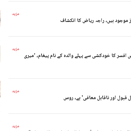
مزید
4 
مزید
 افسر کا خودکشی سے پہلے والدہ کے نام پیغام، ’میری
4 
مزید
ل قبول اور ناقابل معافی' ہے، روس
4 
مزید