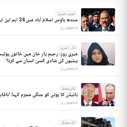
قومی خبریں
سندھ ہاؤس اسلام آباد میں 24 ایم این ایز موجود ہیں، راجہ ریاض کا انکشاف
4 years پہلے
تازہ خبریں
میری روز: رحیم یار خان میں خاتون پولیس
بیٹیوں کی شادی کسی انسان سے کرنا‘
4 years پہلے
انٹرنیشنل
بائیڈن کا پوٹن کو جنگی مجرم کہنا 'ناقاب
4 years پہلے
انٹرنیشنل