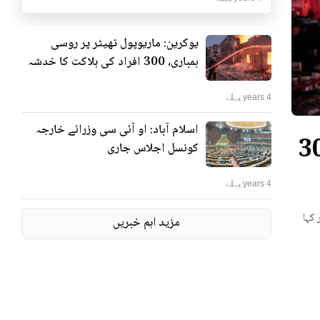
یوکرین: ماریوپول تھیٹر پر روسی
بمباری، 300 افراد کی ہلاکت کا خدشہ
4 years پہلے
اسلام آباد: او آئی سی وزرائے خارجہ
ٹر پر روسی بمباری، 300
کونسل اجلاس جاری
4 years پہلے
 کہا
مزید اہم خبریں