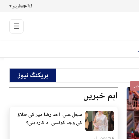
f
𝕏
▶
◎
اردو ▾
☰
بریکنگ نیوز
بر
اہم خبریں
سجل علی، احد رضا میر کی طلاق
کی وجہ کونسی اداکارہ بنی؟
4 years پہلے