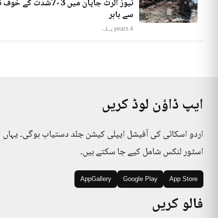
نیوز الرٹ جاپان میں
سے باہر
4 years پہلے
ایپ ڈاؤن لوڈ کریں
اردو اسکائی کی آفیشل ایپلی کیشن جلد دستیاب ہوگی۔ یہاں 
اسٹور لنکس شامل کیے جا سکتے ہیں۔
AppGallery
Google Play
App Store
فالو کریں