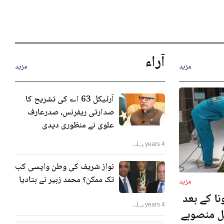
آراء
مزید
مزید
آرٹیکل 63 اے کی تشریح کا
صدارتی ریفرنس، صدرعارف
علوی نے منظوری دیدی
4 years پہلے
نواز شریف کی وطن واپسی کب
تک ممکن؟ محمد زبیر نے بتادیا
مزید
ا کے بعد
4 years پہلے
نل منصوبے