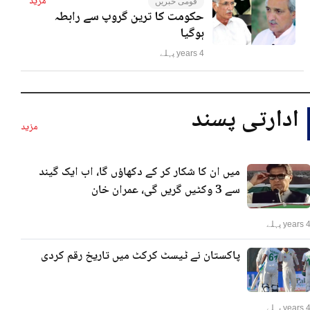
مزید
قومی خبریں
حکومت کا ترین گروپ سے رابطہ
ہوگیا
4 years پہلے
ادارتی پسند
مزید
میں ان کا شکار کر کے دکھاؤں گا، اب ایک گیند
سے 3 وکٹیں گریں گی، عمران خان
years پہلے
پاکستان نے ٹیسٹ کرکٹ میں تاریخ رقم کردی
years پہلے