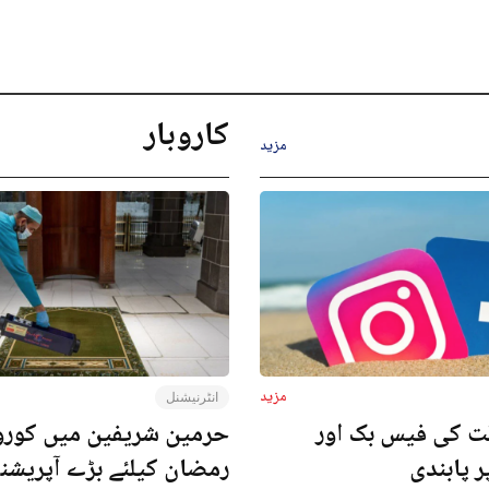
کاروبار
مزید
مزید
انٹرنیشنل
ت کی فیس بک اور
حرمین شریفین میں کورون
ر پابندی
رمضان کیلئے بڑے آپریش