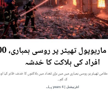
یوکرین: ماریوپول تھی
افراد کی ہلاکت کا خدشہ
قامی تھیٹر پر روسی بمباری میں میں بڑی تعداد میں ہلاکتوں کا خدشہ ظاہر کیا اور
کہ کم...
انٹرنیشنل | 4 years پہلے