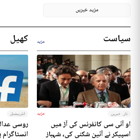
مزید خبریں
سیاست
کھیل
مزید
مزید
تازہ خبریں
انٹرنیشنل
او آئی سی کانفرنس کی آڑ میں
روسی عدال
اسپیکر نے آئین شکنی کی، شہباز
انسٹاگرام پ