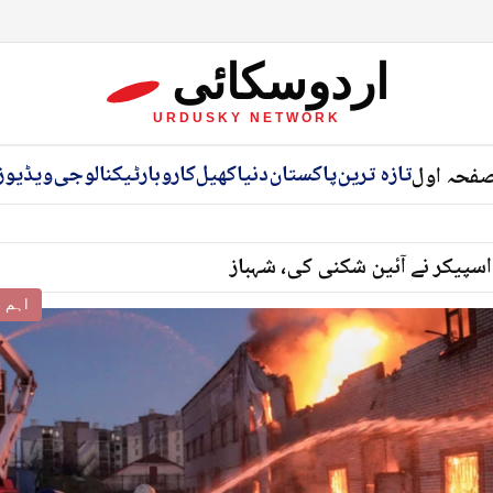
اردوسکائی
URDUSKY NETWORK
تازہ ترین
پاکستان
دنیا
کھیل
کاروبار
ٹیکنالوجی
ویڈیوز
فحہ اول
اسپیکر نے آئین شکنی کی، شہباز
اہم خ