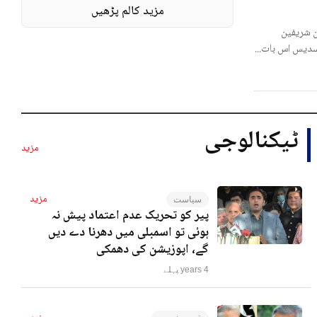
مزید کالم پڑھیں
 شریفین
لسدیس اس بات...
ٹیکنالوجی
مزید
مزید
سیاست
پیر کو تحریک عدم اعتماد پیش نہ
ہوئی تو اسمبلی میں دھرنا دے دیں
گے، اپوزیشن کی دھمکی
4 years پہلے