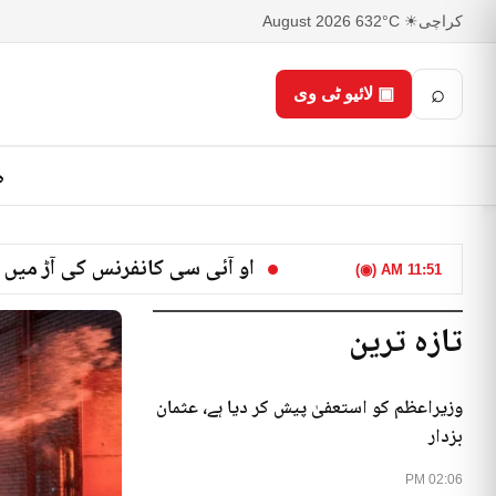
کراچی
☀ 32°C
6 August 2026
⌕
▣ لائیو ٹی وی
ص
او آئی سی کانفرنس کی آڑ میں 
11:51 AM (◉)
تازہ ترین
وزیراعظم کو استعفیٰ پیش کر دیا ہے، عثمان
بزدار
02:06 PM