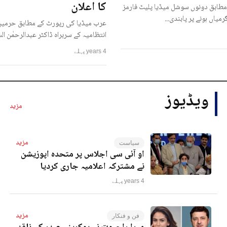
کا اعلان
مطابق دونوں سوشل میڈیا پلیٹ فارمز
رمیاں ہونے پر پابندی...
عرب میڈیا کی رپورٹ کے مطابق حرمین
انتظامیہ کے سربراہ ڈاکٹر عبدالرحمٰن ا
4 years پہلے
ویڈیوز
مزید
مزید
سیاست
او آئی سی اجلاس پر متحدہ اپوزیشن
نے مشترکہ اعلامیہ جاری کردیا
4 years پہلے
مزید
فن و فنکار