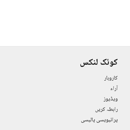
کوئک لنکس
کاروبار
آراء
ویڈیوز
رابطہ کریں
پرائیویسی پالیسی