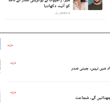
میرا راجپوت نے یوکرینی صدر کے ناقد
کو آئینہ دکھادیا
4 years پہلے
مزید
مزید
د میں نہیں، چینی صدر
4 
مزید
پچھتائیں گے، شجاعت
4 