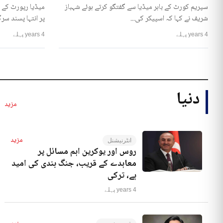
سپریم کورٹ کے باہر میڈیا سے گفتگو کرتے ہوئے شہباز
میڈیا رپورٹ کے 
شریف نے کہا کہ اسپیکر کی...
پر انتہا پسند سرگ
4 years پہلے
4 years پہلے
دنیا
مزید
مزید
انٹرنیشنل
روس اور یوکرین اہم مسائل پر
معاہدے کے قریب، جنگ بندی کی امید
ہے، ترکی
4 years پہلے