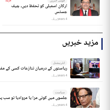
مزید
قومی خبریں
ارکان اسمبلی کو تحفظ دیں، چیف
جسٹس
4 years پہلے
مزید خبریں
انٹرنیشنل
ریاستوں کے درمیان تنازعات کسی کے مفا
4 years پہلے
سیاست
جلسوں میں کوئی مرا یا مروادیا تو سب 
4 years پہلے