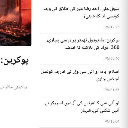
سجل علی، احد رضا میر کی طلاق کی وجہ
کونسی اداکارہ بنی؟
12:25 PM
یوکرین: ماریوپول تھیٹر پر روسی بمباری،
300 افراد کی ہلاکت کا خدشہ
05:40 PM
اسلام آباد: او آئی سی وزرائے خارجہ کونسل
اجلاس جاری
یوکرینی حکام نے م
01:55 PM
او آئی سی کانفرنس کی آڑ میں اسپیکر نے
آئین شکنی کی، شہباز
10:04 PM