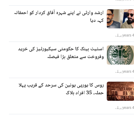
ارشد وارثی نے اپنے شہرہ آفاق کردار کو احمقانہ
کہہ دیا
years پہلے
اسٹیٹ بینک کا حکومتی سیکیورٹیز کی خرید
وفروخت سے متعلق بڑا فیصلہ
years پہلے
روس کا یورپی یونین کی سرحد کے قریب پہلا
حملہ، 35 افراد ہلاک
years پہلے