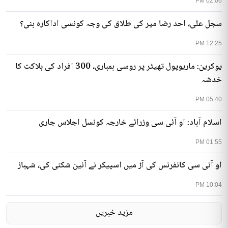
02:06 PM
سجل علی، احد رضا میر کی طلاق کی وجہ کونسی اداکارہ بنی؟
12:25 PM
یوکرین: ماریوپول تھیٹر پر روسی بمباری، 300 افراد کی ہلاکت کا
خدشہ
05:40 PM
اسلام آباد: او آئی سی وزرائے خارجہ کونسل اجلاس جاری
01:55 PM
او آئی سی کانفرنس کی آڑ میں اسپیکر نے آئین شکنی کی، شہباز
10:04 PM
مزید خبریں