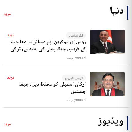
دنیا
مزید
مزید
انٹرنیشنل
روس اور یوکرین اہم مسائل پر معاہدے
کے قریب، جنگ بندی کی امید ہے، ترکی
4 years پہلے
مزید
قومی خبریں
ارکان اسمبلی کو تحفظ دیں، چیف
جسٹس
4 years پہلے
ویڈیوز
مزید