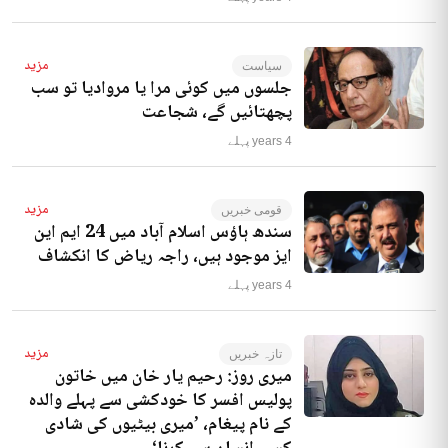
مزید
سیاست
جلسوں میں کوئی مرا یا مروادیا تو سب
پچھتائیں گے، شجاعت
4 years پہلے
مزید
قومی خبریں
سندھ ہاؤس اسلام آباد میں 24 ایم این
ایز موجود ہیں، راجہ ریاض کا انکشاف
4 years پہلے
مزید
تازہ خبریں
میری روز: رحیم یار خان میں خاتون
پولیس افسر کا خودکشی سے پہلے والدہ
کے نام پیغام، ’میری بیٹیوں کی شادی