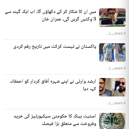
میں ان کا شکار کر کے دکھاؤں گا، اب ایک گیند سے
3 وکٹیں گریں گی، عمران خان
4 years پہلے
پاکستان نے ٹیسٹ کرکٹ میں تاریخ رقم کردی
4 years پہلے
ارشد وارثی نے اپنے شہرہ آفاق کردار کو احمقانہ
کہہ دیا
4 years پہلے
اسٹیٹ بینک کا حکومتی سیکیورٹیز کی خرید
وفروخت سے متعلق بڑا فیصلہ