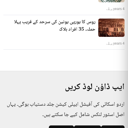
4 years پہلے
روس کا یورپی یونین کی سرحد کے قریب پہلا
حملہ، 35 افراد ہلاک
4 years پہلے
ایپ ڈاؤن لوڈ کریں
اردو اسکائی کی آفیشل ایپلی کیشن جلد دستیاب ہوگی۔ یہاں
اصل اسٹور لنکس شامل کیے جا سکتے ہیں۔