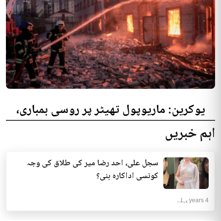
یوکرین: ماریوپول تھیٹر پر روسی بمباری،
300 افراد کی ہلاکت کا خدشہ
اہم خبریں
یوکرینی حکام نے مقامی تھیٹر پر روسی بمباری میں میں بڑی تعداد میں ہلاکتوں
کا خدشہ ظاہر کیا اور کہا کہ کم...
سجل علی، احد رضا میر کی طلاق کی وجہ
انٹرنیشنل | 4 years پہلے
کونسی اداکارہ بنی؟
4 years پہلے