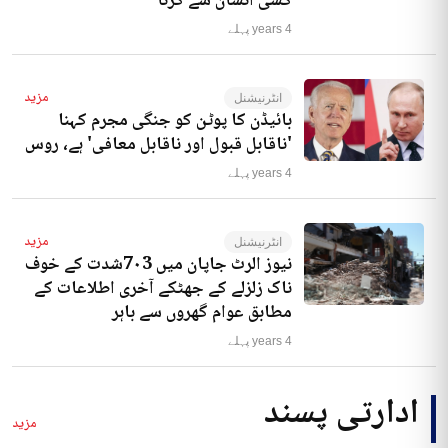
کسی انسان سے کرنا‘
4 years پہلے
مزید
انٹرنیشنل
بائیڈن کا پوٹن کو جنگی مجرم کہنا
'ناقابل قبول اور ناقابل معافی' ہے، روس
4 years پہلے
مزید
انٹرنیشنل
نیوز الرٹ جاپان میں 7۰3شدت کے خوف
ناک زلزلے کے جھٹکے آخری اطلاعات کے
مطابق عوام گھروں سے باہر
4 years پہلے
ادارتی پسند
مزید