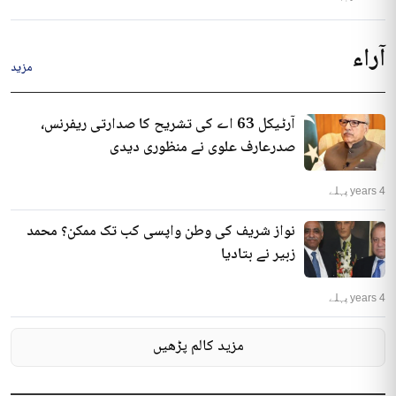
آراء
مزید
آرٹیکل 63 اے کی تشریح کا صدارتی ریفرنس،
صدرعارف علوی نے منظوری دیدی
4 years پہلے
نواز شریف کی وطن واپسی کب تک ممکن؟ محمد
زبیر نے بتادیا
4 years پہلے
مزید کالم پڑھیں