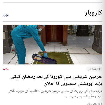
کاروبار
مزید
مزید
انٹرنیشنل
حرمین شریفین میں کورونا کے بعد رمضان کیلئے
بڑے آپریشنل منصوبے کا اعلان
عرب میڈیا کی رپورٹ کے مطابق حرمین شریفین انتظامیہ کے سربراہ ڈاکٹر
عبدالرحمٰن السدیس اس بات...
4 years پہلے