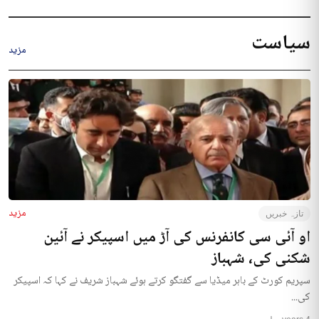
سیاست
مزید
مزید
تازہ خبریں
او آئی سی کانفرنس کی آڑ میں اسپیکر نے آئین
شکنی کی، شہباز
سپریم کورٹ کے باہر میڈیا سے گفتگو کرتے ہوئے شہباز شریف نے کہا کہ اسپیکر
کی...