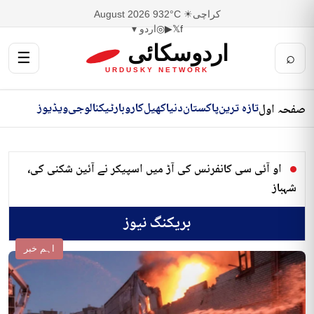
کراچی
☀ 32°C
9 August 2026
f
𝕏
▶
◎
اردو ▾
اردوسکائی
☰
⌕
URDUSKY NETWORK
تازہ ترین
پاکستان
دنیا
کھیل
کاروبار
ٹیکنالوجی
ویڈیوز
صفحہ اول
او آئی سی کانفرنس کی آڑ میں اسپیکر نے آئین شکنی کی،
شہباز
بریکنگ نیوز
اہم خبر