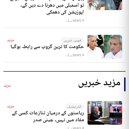
تو اسمبلی میں دھرنا دے دیں گے،
اپوزیشن کی دھمکی
4 years پہلے
مزید
قومی خبریں
حکومت کا ترین گروپ سے رابطہ ہوگیا
4 years پہلے
مزید خبریں
مزید
مزید
انٹرنیشنل
ریاستوں کے درمیان تنازعات کسی کے
مفاد میں نہیں، چینی صدر
4 years پہلے