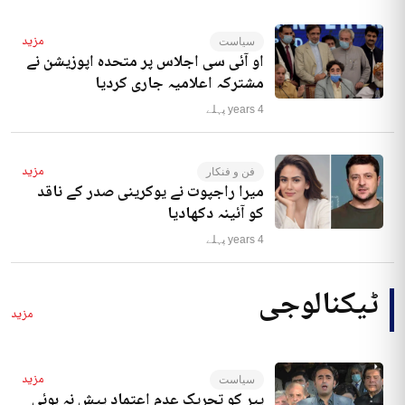
مزید
سیاست
او آئی سی اجلاس پر متحدہ اپوزیشن نے
مشترکہ اعلامیہ جاری کردیا
4 years پہلے
مزید
فن و فنکار
میرا راجپوت نے یوکرینی صدر کے ناقد
کو آئینہ دکھادیا
4 years پہلے
ٹیکنالوجی
مزید
مزید
سیاست
پیر کو تحریک عدم اعتماد پیش نہ ہوئی