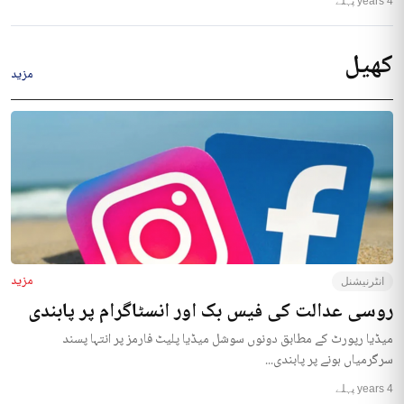
4 years پہلے
کھیل
مزید
مزید
انٹرنیشنل
روسی عدالت کی فیس بک اور انسٹاگرام پر پابندی
میڈیا رپورٹ کے مطابق دونوں سوشل میڈیا پلیٹ فارمز پر انتہا پسند
سرگرمیاں ہونے پر پابندی...
4 years پہلے