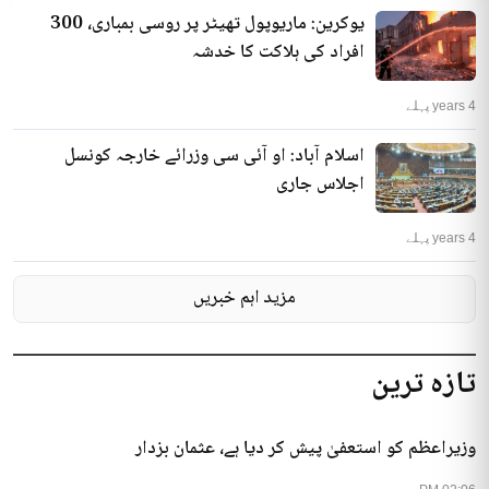
یوکرین: ماریوپول تھیٹر پر روسی بمباری، 300
افراد کی ہلاکت کا خدشہ
4 years پہلے
اسلام آباد: او آئی سی وزرائے خارجہ کونسل
اجلاس جاری
4 years پہلے
مزید اہم خبریں
تازہ ترین
وزیراعظم کو استعفیٰ پیش کر دیا ہے، عثمان بزدار