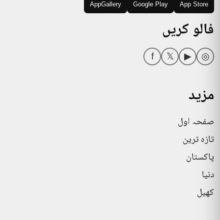
AppGallery
Google Play
App Store
فالو کریں
f
𝕏
▶
◎
مزید
صفحہ اول
تازہ ترین
پاکستان
دنیا
کھیل