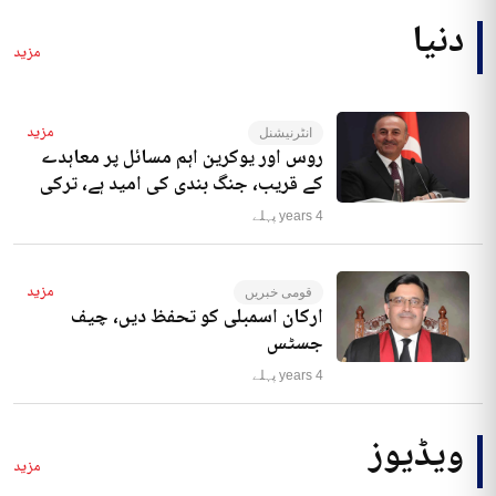
دنیا
مزید
مزید
انٹرنیشنل
روس اور یوکرین اہم مسائل پر معاہدے
کے قریب، جنگ بندی کی امید ہے، ترکی
4 years پہلے
مزید
قومی خبریں
ارکان اسمبلی کو تحفظ دیں، چیف
جسٹس
4 years پہلے
ویڈیوز
مزید