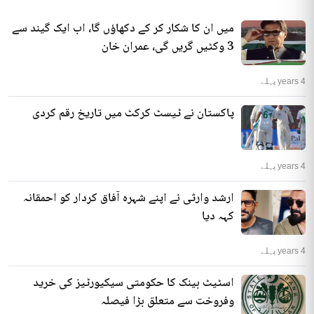
میں ان کا شکار کر کے دکھاؤں گا، اب ایک گیند سے
3 وکٹیں گریں گی، عمران خان
4 years پہلے
پاکستان نے ٹیسٹ کرکٹ میں تاریخ رقم کردی
4 years پہلے
ارشد وارثی نے اپنے شہرہ آفاق کردار کو احمقانہ
کہہ دیا
4 years پہلے
اسٹیٹ بینک کا حکومتی سیکیورٹیز کی خرید
وفروخت سے متعلق بڑا فیصلہ