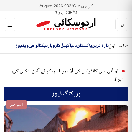
کراچی
☀ 32°C
9 August 2026
f
𝕏
▶
◎
اردو ▾
اردوسکائی
☰
⌕
URDUSKY NETWORK
تازہ ترین
پاکستان
دنیا
کھیل
کاروبار
ٹیکنالوجی
ویڈیوز
صفحہ اول
او آئی سی کانفرنس کی آڑ میں اسپیکر نے آئین شکنی کی،
شہباز
بریکنگ نیوز
اہم خبر