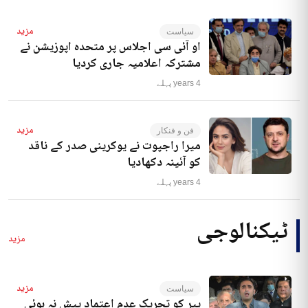
مزید
سیاست
او آئی سی اجلاس پر متحدہ اپوزیشن نے
مشترکہ اعلامیہ جاری کردیا
4 years پہلے
مزید
فن و فنکار
میرا راجپوت نے یوکرینی صدر کے ناقد
کو آئینہ دکھادیا
4 years پہلے
ٹیکنالوجی
مزید
مزید
سیاست
پیر کو تحریک عدم اعتماد پیش نہ ہوئی