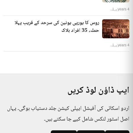
4 years پہلے
روس کا یورپی یونین کی سرحد کے قریب پہلا
حملہ، 35 افراد ہلاک
4 years پہلے
ایپ ڈاؤن لوڈ کریں
اردو اسکائی کی آفیشل ایپلی کیشن جلد دستیاب ہوگی۔ یہاں
اصل اسٹور لنکس شامل کیے جا سکتے ہیں۔