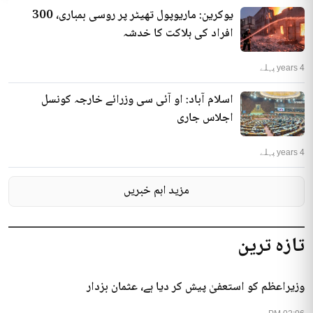
یوکرین: ماریوپول تھیٹر پر روسی بمباری، 300
افراد کی ہلاکت کا خدشہ
4 years پہلے
اسلام آباد: او آئی سی وزرائے خارجہ کونسل
اجلاس جاری
4 years پہلے
مزید اہم خبریں
تازہ ترین
وزیراعظم کو استعفیٰ پیش کر دیا ہے، عثمان بزدار