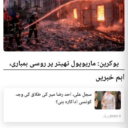
یوکرین: ماریوپول تھیٹر پر روسی بمباری،
300 افراد کی ہلاکت کا خدشہ
اہم خبریں
یوکرینی حکام نے مقامی تھیٹر پر روسی بمباری میں میں بڑی تعداد میں ہلاکتوں
کا خدشہ ظاہر کیا اور کہا کہ کم...
سجل علی، احد رضا میر کی طلاق کی وجہ
انٹرنیشنل | 4 years پہلے
کونسی اداکارہ بنی؟
4 years پہلے