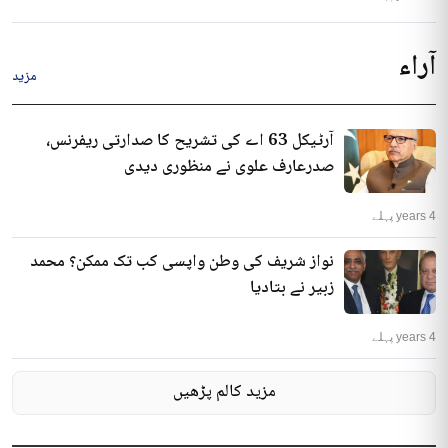
آراء
مزید
آرٹیکل 63 اے کی تشریح کا صدارتی ریفرنس،
صدرعارف علوی نے منظوری دیدی
4 years پہلے
نواز شریف کی وطن واپسی کب تک ممکن؟ محمد
زبیر نے بتادیا
4 years پہلے
مزید کالم پڑھیں