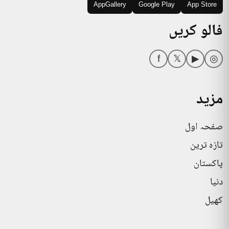
AppGallery
Google Play
App Store
فالو کریں
f
𝕏
▶
◎
مزید
صفحہ اول
تازہ ترین
پاکستان
دنیا
کھیل