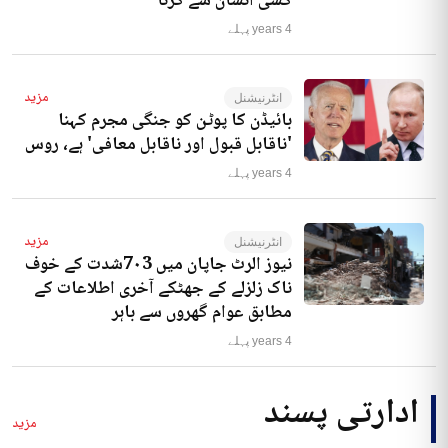
کسی انسان سے کرنا‘
4 years پہلے
مزید
انٹرنیشنل
بائیڈن کا پوٹن کو جنگی مجرم کہنا
'ناقابل قبول اور ناقابل معافی' ہے، روس
4 years پہلے
مزید
انٹرنیشنل
نیوز الرٹ جاپان میں 7۰3شدت کے خوف
ناک زلزلے کے جھٹکے آخری اطلاعات کے
مطابق عوام گھروں سے باہر
4 years پہلے
ادارتی پسند
مزید