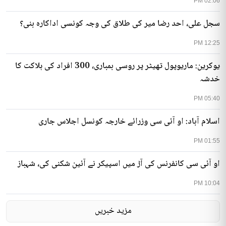
02:06 PM
سجل علی، احد رضا میر کی طلاق کی وجہ کونسی اداکارہ بنی؟
12:25 PM
یوکرین: ماریوپول تھیٹر پر روسی بمباری، 300 افراد کی ہلاکت کا
خدشہ
05:40 PM
اسلام آباد: او آئی سی وزرائے خارجہ کونسل اجلاس جاری
01:55 PM
او آئی سی کانفرنس کی آڑ میں اسپیکر نے آئین شکنی کی، شہباز
10:04 PM
مزید خبریں