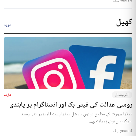
4 years پہلے
کھیل
مزید
مزید
انٹرنیشنل
روسی عدالت کی فیس بک اور انسٹاگرام پر پابندی
میڈیا رپورٹ کے مطابق دونوں سوشل میڈیا پلیٹ فارمز پر انتہا پسند
سرگرمیاں ہونے پر پابندی...
4 years پہلے