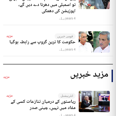
تو اسمبلی میں دھرنا دے دیں گے،
اپوزیشن کی دھمکی
4 years پہلے
مزید
قومی خبریں
حکومت کا ترین گروپ سے رابطہ ہوگیا
4 years پہلے
مزید خبریں
مزید
مزید
انٹرنیشنل
ریاستوں کے درمیان تنازعات کسی کے
مفاد میں نہیں، چینی صدر
4 years پہلے