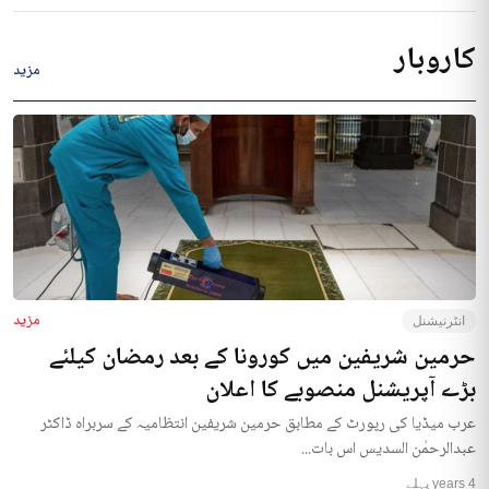
کاروبار
مزید
مزید
انٹرنیشنل
حرمین شریفین میں کورونا کے بعد رمضان کیلئے
بڑے آپریشنل منصوبے کا اعلان
عرب میڈیا کی رپورٹ کے مطابق حرمین شریفین انتظامیہ کے سربراہ ڈاکٹر
عبدالرحمٰن السدیس اس بات...
4 years پہلے