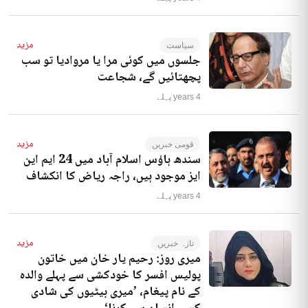
مزید
سیاست
جلسوں میں کوئی مرا یا مروادیا تو سب
پچھتائیں گے، شجاعت
4 years پہلے
مزید
قومی خبریں
سندھ ہاؤس اسلام آباد میں 24 ایم این
ایز موجود ہیں، راجہ ریاض کا انکشاف
4 years پہلے
مزید
تازہ خبریں
میری روز: رحیم یار خان میں خاتون
پولیس افسر کا خودکشی سے پہلے والدہ
کے نام پیغام، ’میری بیٹیوں کی شادی