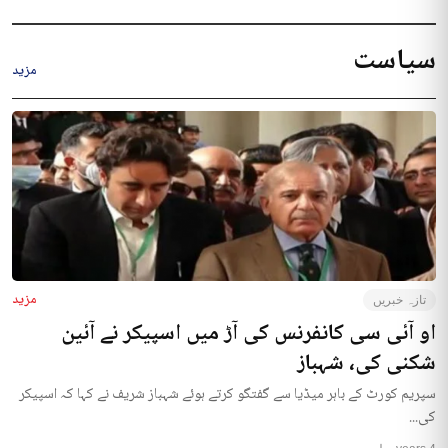
سیاست
مزید
مزید
تازہ خبریں
او آئی سی کانفرنس کی آڑ میں اسپیکر نے آئین
شکنی کی، شہباز
سپریم کورٹ کے باہر میڈیا سے گفتگو کرتے ہوئے شہباز شریف نے کہا کہ اسپیکر
کی...