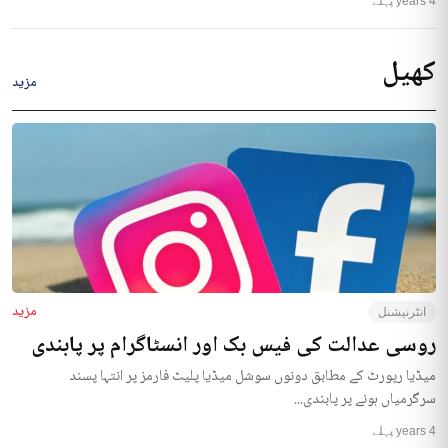
4 years پہلے
کھیل
مزید
مزید
انٹرنیشنل
روسی عدالت کی فیس بک اور انسٹاگرام پر پابندی
میڈیا رپورٹ کے مطابق دونوں سوشل میڈیا پلیٹ فارمز پر انتہا پسند
سرگرمیاں ہونے پر پابندی...
4 years پہلے