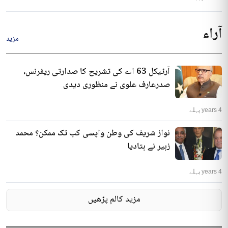
آراء
مزید
آرٹیکل 63 اے کی تشریح کا صدارتی ریفرنس،
صدرعارف علوی نے منظوری دیدی
4 years پہلے
نواز شریف کی وطن واپسی کب تک ممکن؟ محمد
زبیر نے بتادیا
4 years پہلے
مزید کالم پڑھیں