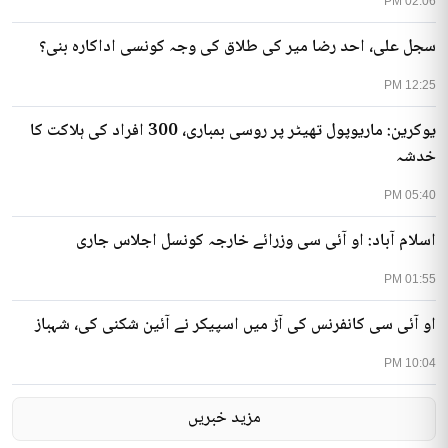
02:06 PM
سجل علی، احد رضا میر کی طلاق کی وجہ کونسی اداکارہ بنی؟
12:25 PM
یوکرین: ماریوپول تھیٹر پر روسی بمباری، 300 افراد کی ہلاکت کا
خدشہ
05:40 PM
اسلام آباد: او آئی سی وزرائے خارجہ کونسل اجلاس جاری
01:55 PM
او آئی سی کانفرنس کی آڑ میں اسپیکر نے آئین شکنی کی، شہباز
10:04 PM
مزید خبریں