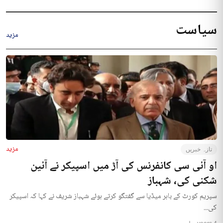
سیاست
مزید
مزید
تازہ خبریں
او آئی سی کانفرنس کی آڑ میں اسپیکر نے آئین
شکنی کی، شہباز
سپریم کورٹ کے باہر میڈیا سے گفتگو کرتے ہوئے شہباز شریف نے کہا کہ اسپیکر
کی...