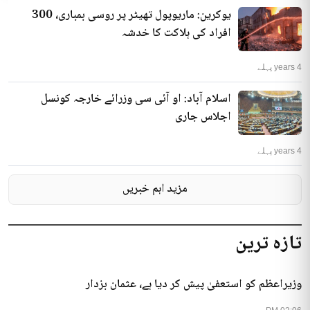
یوکرین: ماریوپول تھیٹر پر روسی بمباری، 300
افراد کی ہلاکت کا خدشہ
4 years پہلے
اسلام آباد: او آئی سی وزرائے خارجہ کونسل
اجلاس جاری
4 years پہلے
مزید اہم خبریں
تازہ ترین
وزیراعظم کو استعفیٰ پیش کر دیا ہے، عثمان بزدار