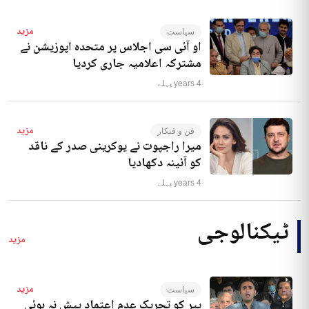
مزید
سیاست
او آئی سی اجلاس پر متحدہ اپوزیشن نے
مشترکہ اعلامیہ جاری کردیا
4 years پہلے
مزید
فن و فنکار
میرا راجپوت نے یوکرینی صدر کے ناقد
کو آئینہ دکھادیا
4 years پہلے
ٹیکنالوجی
مزید
مزید
سیاست
پیر کو تحریک عدم اعتماد پیش نہ ہوئی