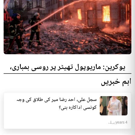
یوکرین: ماریوپول تھیٹر پر روسی بمباری،
300 افراد کی ہلاکت کا خدشہ
اہم خبریں
یوکرینی حکام نے مقامی تھیٹر پر روسی بمباری میں میں بڑی تعداد میں ہلاکتوں
کا خدشہ ظاہر کیا اور کہا کہ کم...
سجل علی، احد رضا میر کی طلاق کی وجہ
انٹرنیشنل | 4 years پہلے
کونسی اداکارہ بنی؟
4 years پہلے