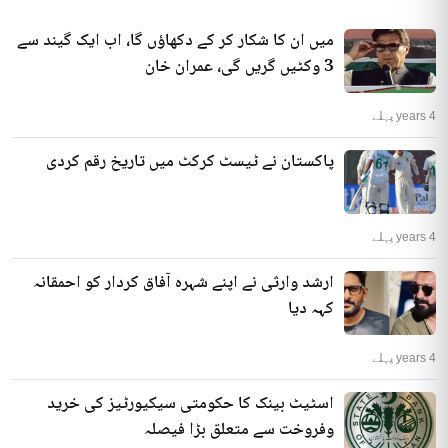
میں ان کا شکار کر کے دکھاؤں گا، اب ایک گیند سے
3 وکٹیں گریں گی، عمران خان
4 years پہلے
پاکستان نے ٹیسٹ کرکٹ میں تاریخ رقم کردی
4 years پہلے
ارشد وارثی نے اپنے شہرہ آفاق کردار کو احمقانہ
کہہ دیا
4 years پہلے
اسٹیٹ بینک کا حکومتی سیکیورٹیز کی خرید
وفروخت سے متعلق بڑا فیصلہ