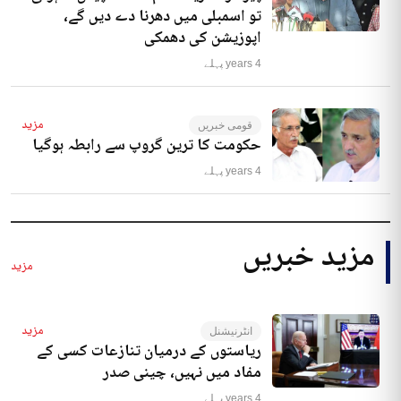
تو اسمبلی میں دھرنا دے دیں گے،
اپوزیشن کی دھمکی
4 years پہلے
مزید
قومی خبریں
حکومت کا ترین گروپ سے رابطہ ہوگیا
4 years پہلے
مزید خبریں
مزید
مزید
انٹرنیشنل
ریاستوں کے درمیان تنازعات کسی کے
مفاد میں نہیں، چینی صدر
4 years پہلے