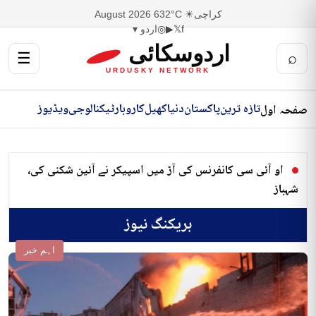
کراچی
☀ 32°C
6 August 2026
f
𝕏
▶
◎
اردو ▾
اردوسکائی
☰
⌕
URDUSKY NETWORK
تازہ ترین
پاکستان
دنیا
کھیل
کاروبار
ٹیکنالوجی
ویڈیوز
صفحہ اول
او آئی سی کانفرنس کی آڑ میں اسپیکر نے آئین شکنی کی،
شہباز
بریکنگ نیوز
اہم خبر