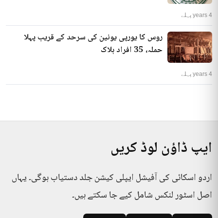
4 years پہلے
روس کا یورپی یونین کی سرحد کے قریب پہلا
حملہ، 35 افراد ہلاک
4 years پہلے
ایپ ڈاؤن لوڈ کریں
اردو اسکائی کی آفیشل ایپلی کیشن جلد دستیاب ہوگی۔ یہاں
اصل اسٹور لنکس شامل کیے جا سکتے ہیں۔