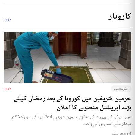
کاروبار
مزید
مزید
انٹرنیشنل
حرمین شریفین میں کورونا کے بعد رمضان کیلئے
بڑے آپریشنل منصوبے کا اعلان
عرب میڈیا کی رپورٹ کے مطابق حرمین شریفین انتظامیہ کے سربراہ ڈاکٹر
عبدالرحمٰن السدیس اس بات...
4 years پہلے