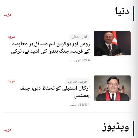
دنیا
مزید
مزید
انٹرنیشنل
روس اور یوکرین اہم مسائل پر معاہدے
کے قریب، جنگ بندی کی امید ہے، ترکی
4 years پہلے
مزید
قومی خبریں
ارکان اسمبلی کو تحفظ دیں، چیف
جسٹس
4 years پہلے
ویڈیوز
مزید