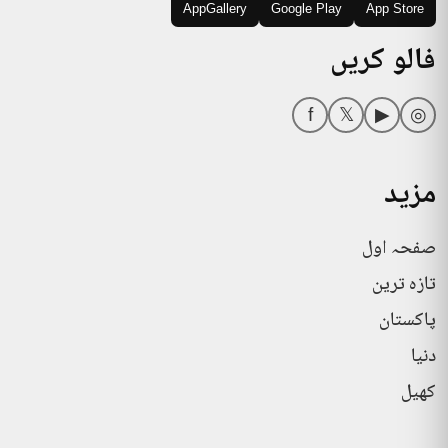
AppGallery
Google Play
App Store
فالو کریں
f
𝕏
▶
◎
مزید
صفحہ اول
تازہ ترین
پاکستان
دنیا
کھیل