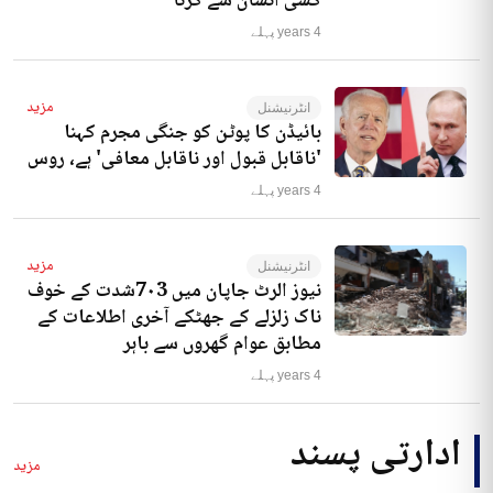
کسی انسان سے کرنا‘
4 years پہلے
مزید
انٹرنیشنل
بائیڈن کا پوٹن کو جنگی مجرم کہنا
'ناقابل قبول اور ناقابل معافی' ہے، روس
4 years پہلے
مزید
انٹرنیشنل
نیوز الرٹ جاپان میں 7۰3شدت کے خوف
ناک زلزلے کے جھٹکے آخری اطلاعات کے
مطابق عوام گھروں سے باہر
4 years پہلے
ادارتی پسند
مزید