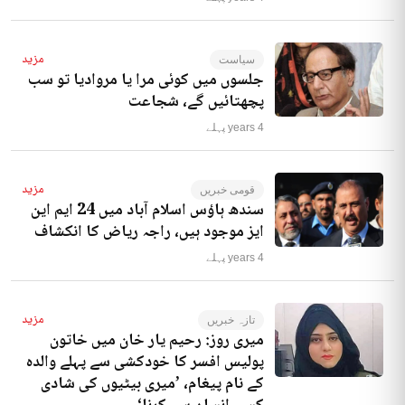
مزید
سیاست
جلسوں میں کوئی مرا یا مروادیا تو سب
پچھتائیں گے، شجاعت
4 years پہلے
مزید
قومی خبریں
سندھ ہاؤس اسلام آباد میں 24 ایم این
ایز موجود ہیں، راجہ ریاض کا انکشاف
4 years پہلے
مزید
تازہ خبریں
میری روز: رحیم یار خان میں خاتون
پولیس افسر کا خودکشی سے پہلے والدہ
کے نام پیغام، ’میری بیٹیوں کی شادی