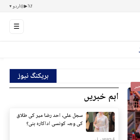
f
𝕏
▶
◎
اردو ▾
☰
بریکنگ نیوز
بر
اہم خبریں
سجل علی، احد رضا میر کی طلاق
کی وجہ کونسی اداکارہ بنی؟
4 years پہلے