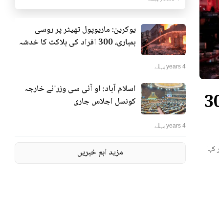
یوکرین: ماریوپول تھیٹر پر روسی
بمباری، 300 افراد کی ہلاکت کا خدشہ
4 years پہلے
اسلام آباد: او آئی سی وزرائے خارجہ
ٹر پر روسی بمباری، 300
کونسل اجلاس جاری
4 years پہلے
 کہا
مزید اہم خبریں