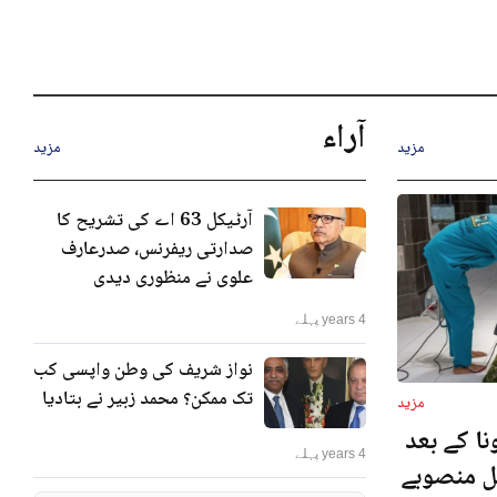
آراء
مزید
مزید
آرٹیکل 63 اے کی تشریح کا
صدارتی ریفرنس، صدرعارف
علوی نے منظوری دیدی
4 years پہلے
نواز شریف کی وطن واپسی کب
تک ممکن؟ محمد زبیر نے بتادیا
مزید
ا کے بعد
4 years پہلے
نل منصوبے