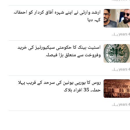
ارشد وارثی نے اپنے شہرہ آفاق کردار کو احمقانہ
کہہ دیا
years پہلے
اسٹیٹ بینک کا حکومتی سیکیورٹیز کی خرید
وفروخت سے متعلق بڑا فیصلہ
years پہلے
روس کا یورپی یونین کی سرحد کے قریب پہلا
حملہ، 35 افراد ہلاک
years پہلے