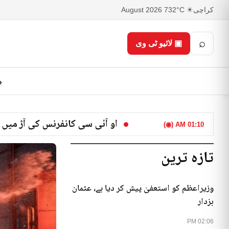
کراچی
☀ 32°C
7 August 2026
⌕
▣ لائیو ٹی وی
ص
او آئی سی کانفرنس کی آڑ میں 
01:10 AM (◉)
تازہ ترین
وزیراعظم کو استعفیٰ پیش کر دیا ہے، عثمان
بزدار
02:06 PM