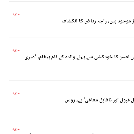
مزید
4 
مزید
 افسر کا خودکشی سے پہلے والدہ کے نام پیغام، ’میری
4 
مزید
ل قبول اور ناقابل معافی' ہے، روس
4 
مزید