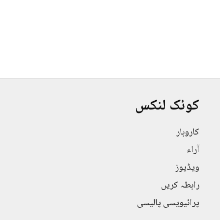
کوئک لنکس
کاروبار
آراء
ویڈیوز
رابطہ کریں
پرائیویسی پالیسی