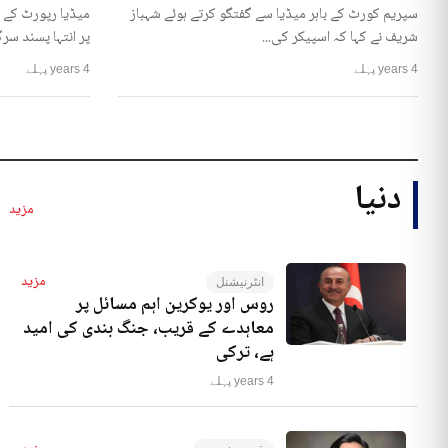
سپریم کورٹ کے باہر میڈیا سے گفتگو کرتے ہوئے شہباز
میڈیا رپورٹ کے 
شریف نے کہا کہ اسپیکر کی...
پر انتہا پسند سرگ
4 years پہلے
4 years پہلے
دنیا
مزید
مزید
انٹرنیشنل
روس اور یوکرین اہم مسائل پر
معاہدے کے قریب، جنگ بندی کی امید
ہے، ترکی
4 years پہلے