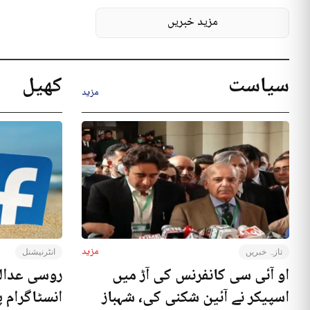
مزید خبریں
سیاست
کھیل
مزید
مزید
تازہ خبریں
انٹرنیشنل
او آئی سی کانفرنس کی آڑ میں
روسی عدال
اسپیکر نے آئین شکنی کی، شہباز
انسٹاگرام پ