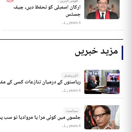
مزید
قومی خبریں
ارکان اسمبلی کو تحفظ دیں، چیف
جسٹس
4 years پہلے
مزید خبریں
انٹرنیشنل
ریاستوں کے درمیان تنازعات کسی کے مفا
4 years پہلے
سیاست
جلسوں میں کوئی مرا یا مروادیا تو سب 
4 years پہلے