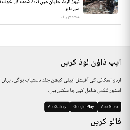
نیوز الرٹ جاپان میں
سے باہر
4 years پہلے
ایپ ڈاؤن لوڈ کریں
اردو اسکائی کی آفیشل ایپلی کیشن جلد دستیاب ہوگی۔ یہاں 
اسٹور لنکس شامل کیے جا سکتے ہیں۔
AppGallery
Google Play
App Store
فالو کریں