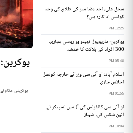
سجل علی، احد رضا میر کی طلاق کی وجہ
کونسی اداکارہ بنی؟
12:25 PM
یوکرین: ماریوپول تھیٹر پر روسی بمباری،
300 افراد کی ہلاکت کا خدشہ
05:40 PM
اسلام آباد: او آئی سی وزرائے خارجہ کونسل
اجلاس جاری
یوکرینی حکام نے م
01:55 PM
او آئی سی کانفرنس کی آڑ میں اسپیکر نے
آئین شکنی کی، شہباز
10:04 PM