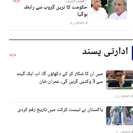
مزید
قومی خبریں
حکومت کا ترین گروپ سے رابطہ
ہوگیا
4 years پہلے
ادارتی پسند
مزید
میں ان کا شکار کر کے دکھاؤں گا، اب ایک گیند
سے 3 وکٹیں گریں گی، عمران خان
years پہلے
پاکستان نے ٹیسٹ کرکٹ میں تاریخ رقم کردی
years پہلے