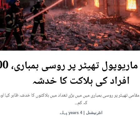
یوکرین: ماریوپول تھی
افراد کی ہلاکت کا خدشہ
قامی تھیٹر پر روسی بمباری میں میں بڑی تعداد میں ہلاکتوں کا خدشہ ظاہر کیا اور
کہ کم...
انٹرنیشنل | 4 years پہلے