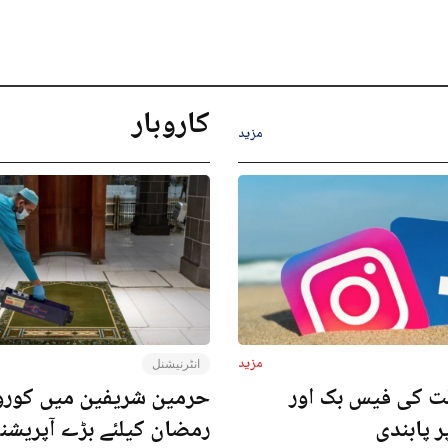
کاروبار
مزید
مزید
انٹرنیشنل
ت کی فیس بک اور
حرمین شریفین میں کورون
ر پابندی
رمضان کیلئے بڑے آپریش