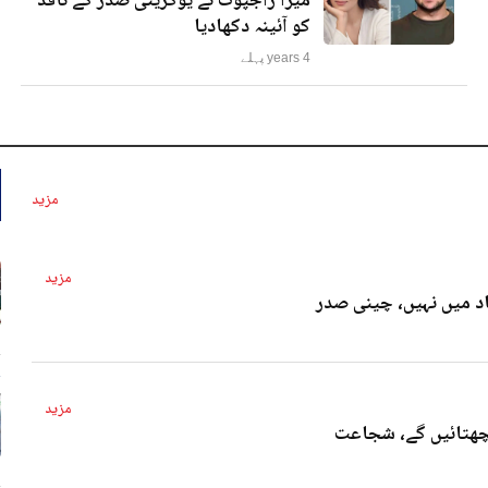
میرا راجپوت نے یوکرینی صدر کے ناقد
کو آئینہ دکھادیا
4 years پہلے
مزید
مزید
د میں نہیں، چینی صدر
4 
مزید
پچھتائیں گے، شجاعت
4 