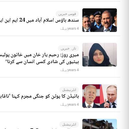
قومی خبریں
سندھ ہاؤس اسلام آباد میں 24 ایم این ایز موجود ہیں، راجہ ریاض کا انکشاف
4 years پہلے
تازہ خبریں
میری روز: رحیم یار خان میں خاتون پولیس
بیٹیوں کی شادی کسی انسان سے کرنا‘
4 years پہلے
انٹرنیشنل
بائیڈن کا پوٹن کو جنگی مجرم کہنا 'ناقاب
4 years پہلے
انٹرنیشنل