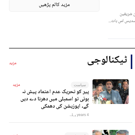
مزید کالم پڑھیں
 شریفین
لسدیس اس بات...
ٹیکنالوجی
مزید
مزید
سیاست
پیر کو تحریک عدم اعتماد پیش نہ
ہوئی تو اسمبلی میں دھرنا دے دیں
گے، اپوزیشن کی دھمکی
4 years پہلے