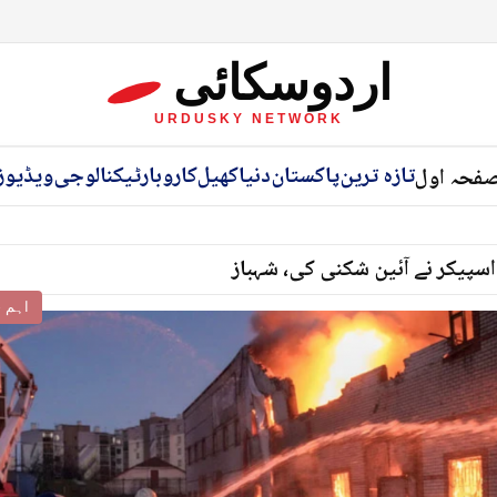
اردوسکائی
URDUSKY NETWORK
تازہ ترین
پاکستان
دنیا
کھیل
کاروبار
ٹیکنالوجی
ویڈیوز
فحہ اول
اسپیکر نے آئین شکنی کی، شہباز
اہم خ