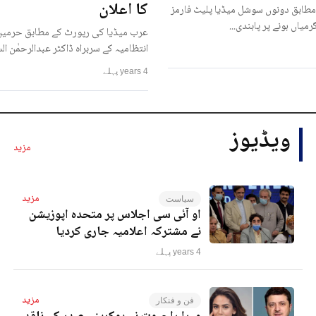
کا اعلان
مطابق دونوں سوشل میڈیا پلیٹ فارمز
رمیاں ہونے پر پابندی...
عرب میڈیا کی رپورٹ کے مطابق حرمین
انتظامیہ کے سربراہ ڈاکٹر عبدالرحمٰن ا
4 years پہلے
ویڈیوز
مزید
مزید
سیاست
او آئی سی اجلاس پر متحدہ اپوزیشن
نے مشترکہ اعلامیہ جاری کردیا
4 years پہلے
مزید
فن و فنکار