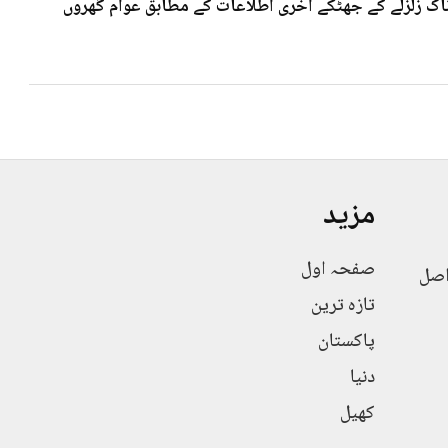
 7۰3شدت کے خوف ناک زلزلے کے جھٹکے آخری اطلاعات کے مطابق عوام گھروں
مزید
صفحہ اول
اصل
تازہ ترین
پاکستان
دنیا
کھیل