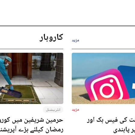
کاروبار
مزید
مزید
انٹرنیشنل
ت کی فیس بک اور
حرمین شریفین میں کورون
ر پابندی
رمضان کیلئے بڑے آپریش