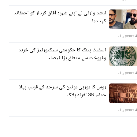
ارشد وارثی نے اپنے شہرہ آفاق کردار کو احمقانہ
کہہ دیا
years پہلے
اسٹیٹ بینک کا حکومتی سیکیورٹیز کی خرید
وفروخت سے متعلق بڑا فیصلہ
years پہلے
روس کا یورپی یونین کی سرحد کے قریب پہلا
حملہ، 35 افراد ہلاک
years پہلے