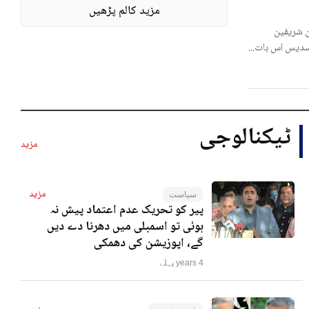
مزید کالم پڑھیں
 شریفین
لسدیس اس بات...
ٹیکنالوجی
مزید
مزید
سیاست
پیر کو تحریک عدم اعتماد پیش نہ
ہوئی تو اسمبلی میں دھرنا دے دیں
گے، اپوزیشن کی دھمکی
4 years پہلے