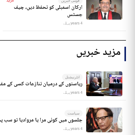
مزید
قومی خبریں
ارکان اسمبلی کو تحفظ دیں، چیف
جسٹس
4 years پہلے
مزید خبریں
انٹرنیشنل
ریاستوں کے درمیان تنازعات کسی کے مفا
4 years پہلے
سیاست
جلسوں میں کوئی مرا یا مروادیا تو سب 
4 years پہلے