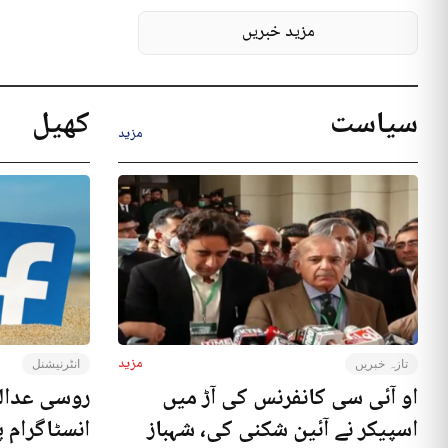
مزید خبریں
سیاست
کھیل
مزید
مزید
تازہ خبریں
انٹرنیشنل
او آئی سی کانفرنس کی آڑ میں
روسی عدال
اسپیکر نے آئین شکنی کی، شہباز
انسٹاگرام پ