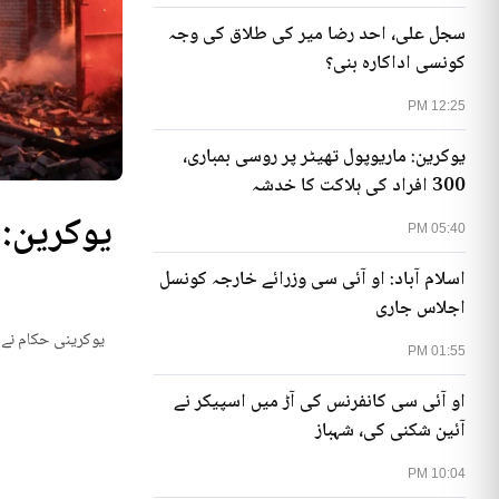
سجل علی، احد رضا میر کی طلاق کی وجہ
کونسی اداکارہ بنی؟
12:25 PM
یوکرین: ماریوپول تھیٹر پر روسی بمباری،
300 افراد کی ہلاکت کا خدشہ
05:40 PM
اسلام آباد: او آئی سی وزرائے خارجہ کونسل
اجلاس جاری
یوکرینی حکام نے م
01:55 PM
او آئی سی کانفرنس کی آڑ میں اسپیکر نے
آئین شکنی کی، شہباز
10:04 PM