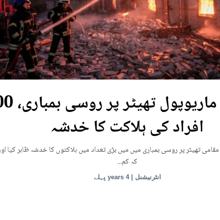
یوکرین: ماریوپول تھی
افراد کی ہلاکت کا خدشہ
قامی تھیٹر پر روسی بمباری میں میں بڑی تعداد میں ہلاکتوں کا خدشہ ظاہر کیا اور
کہ کم...
انٹرنیشنل | 4 years پہلے