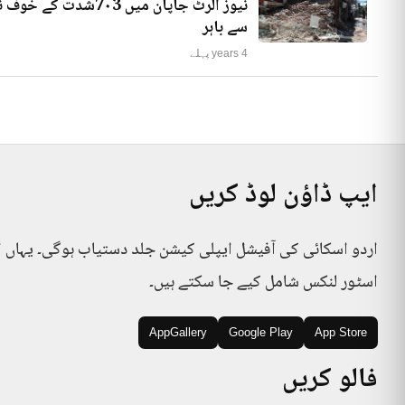
نیوز الرٹ جاپان میں
سے باہر
4 years پہلے
ایپ ڈاؤن لوڈ کریں
اردو اسکائی کی آفیشل ایپلی کیشن جلد دستیاب ہوگی۔ یہاں 
اسٹور لنکس شامل کیے جا سکتے ہیں۔
AppGallery
Google Play
App Store
فالو کریں