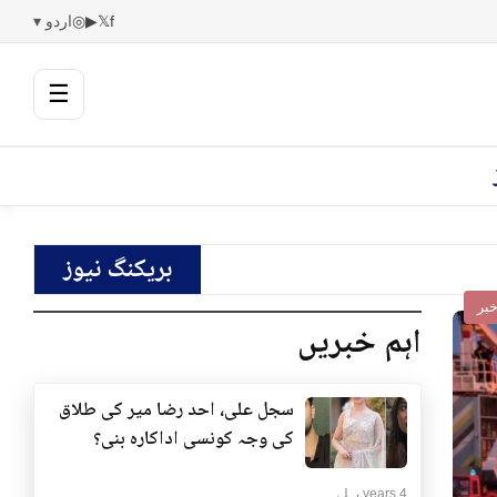
f
𝕏
▶
◎
اردو ▾
☰
بریکنگ نیوز
بر
اہم خبریں
سجل علی، احد رضا میر کی طلاق
کی وجہ کونسی اداکارہ بنی؟
4 years پہلے