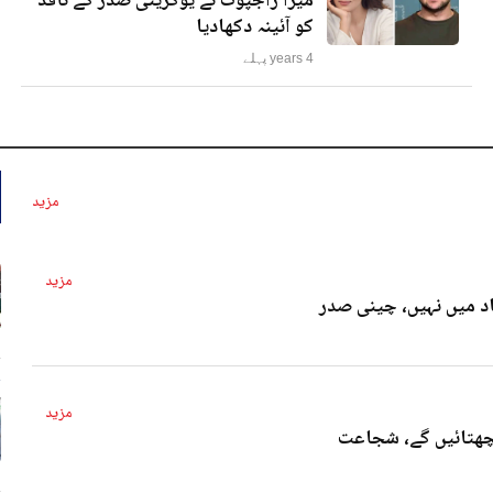
میرا راجپوت نے یوکرینی صدر کے ناقد
کو آئینہ دکھادیا
4 years پہلے
مزید
مزید
د میں نہیں، چینی صدر
4 
مزید
پچھتائیں گے، شجاعت
4 