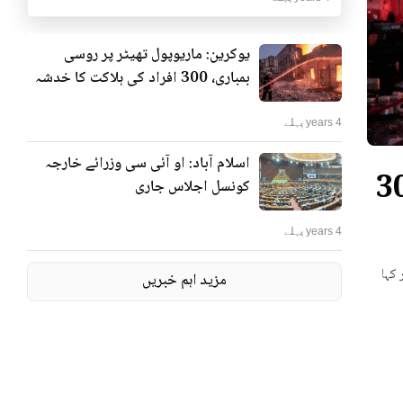
یوکرین: ماریوپول تھیٹر پر روسی
بمباری، 300 افراد کی ہلاکت کا خدشہ
4 years پہلے
اسلام آباد: او آئی سی وزرائے خارجہ
ٹر پر روسی بمباری، 300
کونسل اجلاس جاری
4 years پہلے
 کہا
مزید اہم خبریں