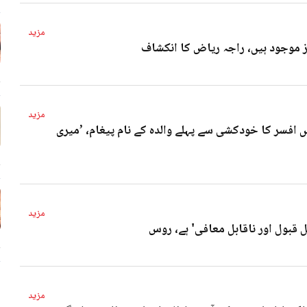
مزید
4 
مزید
 افسر کا خودکشی سے پہلے والدہ کے نام پیغام، ’میری
4 
مزید
ل قبول اور ناقابل معافی' ہے، روس
4 
مزید