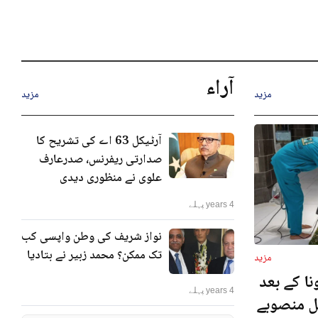
آراء
مزید
مزید
آرٹیکل 63 اے کی تشریح کا
صدارتی ریفرنس، صدرعارف
علوی نے منظوری دیدی
4 years پہلے
نواز شریف کی وطن واپسی کب
تک ممکن؟ محمد زبیر نے بتادیا
مزید
ا کے بعد
4 years پہلے
نل منصوبے