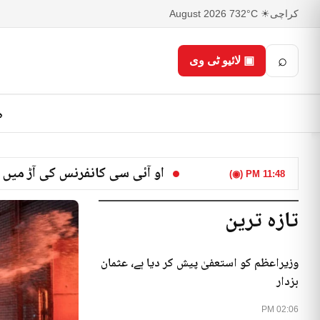
کراچی
☀ 32°C
7 August 2026
⌕
▣ لائیو ٹی وی
ص
او آئی سی کانفرنس کی آڑ میں 
11:48 PM (◉)
تازہ ترین
وزیراعظم کو استعفیٰ پیش کر دیا ہے، عثمان
بزدار
02:06 PM