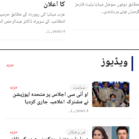
کا اعلان
مطابق دونوں سوشل میڈیا پلیٹ فارمز
رمیاں ہونے پر پابندی...
عرب میڈیا کی رپورٹ کے مطابق حرمین
انتظامیہ کے سربراہ ڈاکٹر عبدالرحمٰن ا
4 years پہلے
ویڈیوز
مزید
مزید
سیاست
او آئی سی اجلاس پر متحدہ اپوزیشن
نے مشترکہ اعلامیہ جاری کردیا
4 years پہلے
مزید
فن و فنکار