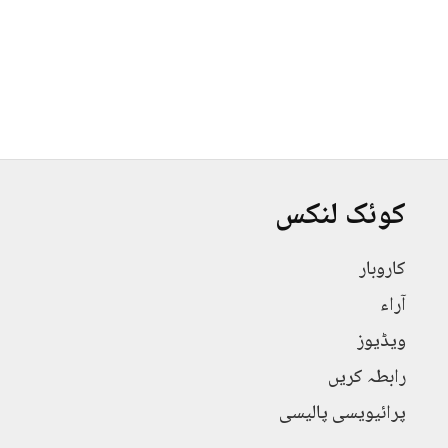
کوئک لنکس
کاروبار
آراء
ویڈیوز
رابطہ کریں
پرائیویسی پالیسی