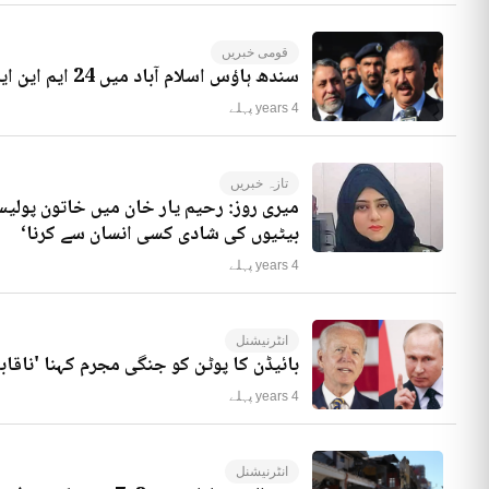
قومی خبریں
سندھ ہاؤس اسلام آباد میں 24 ایم این ایز موجود ہیں، راجہ ریاض کا انکشاف
4 years پہلے
تازہ خبریں
میری روز: رحیم یار خان میں خاتون پولیس
بیٹیوں کی شادی کسی انسان سے کرنا‘
4 years پہلے
انٹرنیشنل
بائیڈن کا پوٹن کو جنگی مجرم کہنا 'ناقاب
4 years پہلے
انٹرنیشنل