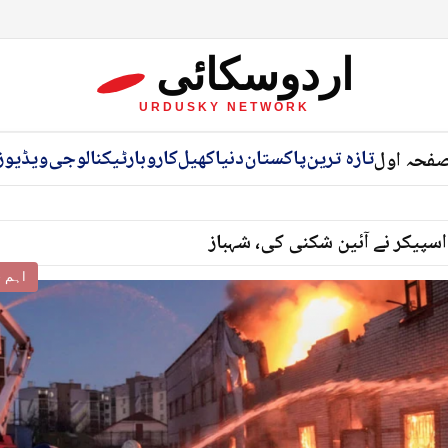
اردوسکائی
URDUSKY NETWORK
تازہ ترین
پاکستان
دنیا
کھیل
کاروبار
ٹیکنالوجی
ویڈیوز
فحہ اول
اسپیکر نے آئین شکنی کی، شہباز
اہم خ