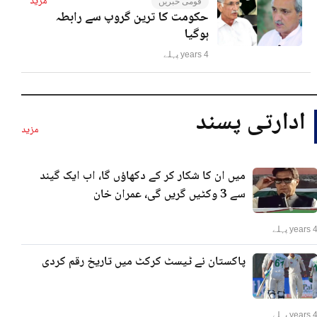
مزید
قومی خبریں
حکومت کا ترین گروپ سے رابطہ
ہوگیا
4 years پہلے
ادارتی پسند
مزید
میں ان کا شکار کر کے دکھاؤں گا، اب ایک گیند
سے 3 وکٹیں گریں گی، عمران خان
years پہلے
پاکستان نے ٹیسٹ کرکٹ میں تاریخ رقم کردی
years پہلے