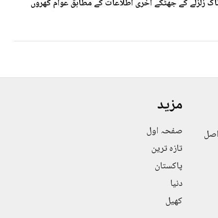
 7۰3شدت کے خوف ناک زلزلے کے جھٹکے آخری اطلاعات کے مطابق عوام گھروں
مزید
صفحہ اول
اصل
تازہ ترین
پاکستان
دنیا
کھیل