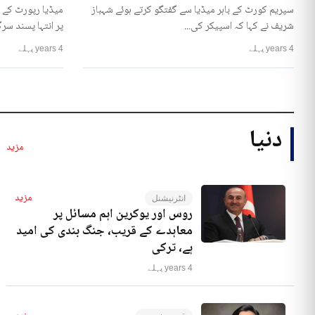
سپریم کورٹ کے باہر میڈیا سے گفتگو کرتے ہوئے شہباز
میڈیا رپورٹ کے 
شریف نے کہا کہ اسپیکر کی...
پر انتہا پسند سرگ
4 years پہلے
4 years پہلے
دنیا
مزید
مزید
انٹرنیشنل
روس اور یوکرین اہم مسائل پر
معاہدے کے قریب، جنگ بندی کی امید
ہے، ترکی
4 years پہلے