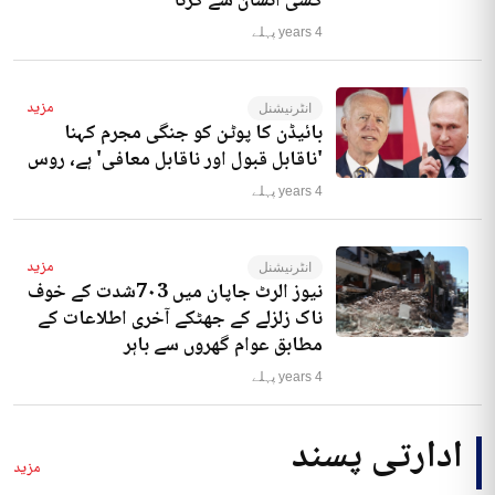
کسی انسان سے کرنا‘
4 years پہلے
مزید
انٹرنیشنل
بائیڈن کا پوٹن کو جنگی مجرم کہنا
'ناقابل قبول اور ناقابل معافی' ہے، روس
4 years پہلے
مزید
انٹرنیشنل
نیوز الرٹ جاپان میں 7۰3شدت کے خوف
ناک زلزلے کے جھٹکے آخری اطلاعات کے
مطابق عوام گھروں سے باہر
4 years پہلے
ادارتی پسند
مزید