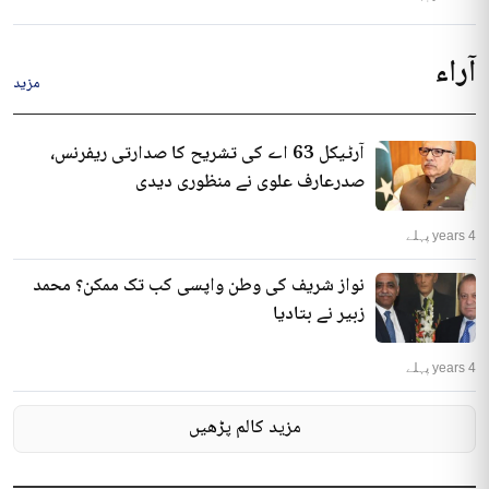
آراء
مزید
آرٹیکل 63 اے کی تشریح کا صدارتی ریفرنس،
صدرعارف علوی نے منظوری دیدی
4 years پہلے
نواز شریف کی وطن واپسی کب تک ممکن؟ محمد
زبیر نے بتادیا
4 years پہلے
مزید کالم پڑھیں