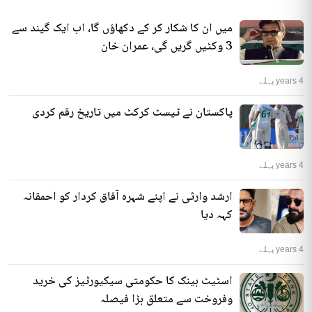
میں ان کا شکار کر کے دکھاؤں گا، اب ایک گیند سے
3 وکٹیں گریں گی، عمران خان
4 years پہلے
پاکستان نے ٹیسٹ کرکٹ میں تاریخ رقم کردی
4 years پہلے
ارشد وارثی نے اپنے شہرہ آفاق کردار کو احمقانہ
کہہ دیا
4 years پہلے
اسٹیٹ بینک کا حکومتی سیکیورٹیز کی خرید
وفروخت سے متعلق بڑا فیصلہ