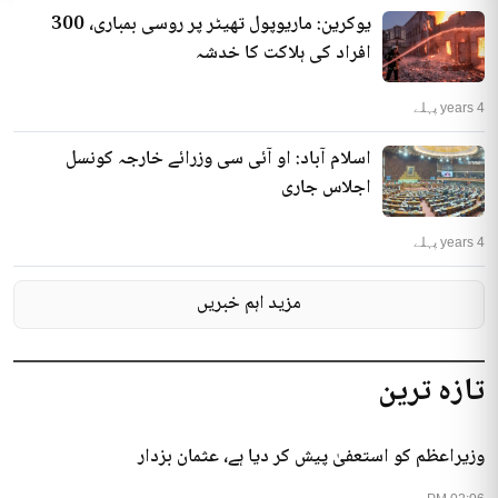
یوکرین: ماریوپول تھیٹر پر روسی بمباری، 300
افراد کی ہلاکت کا خدشہ
4 years پہلے
اسلام آباد: او آئی سی وزرائے خارجہ کونسل
اجلاس جاری
4 years پہلے
مزید اہم خبریں
تازہ ترین
وزیراعظم کو استعفیٰ پیش کر دیا ہے، عثمان بزدار