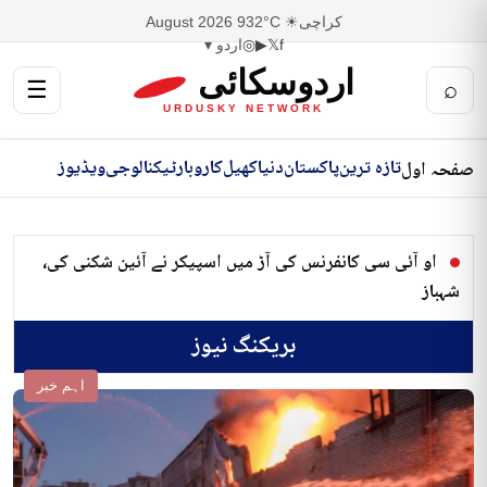
کراچی
☀ 32°C
9 August 2026
f
𝕏
▶
◎
اردو ▾
اردوسکائی
☰
⌕
URDUSKY NETWORK
تازہ ترین
پاکستان
دنیا
کھیل
کاروبار
ٹیکنالوجی
ویڈیوز
صفحہ اول
او آئی سی کانفرنس کی آڑ میں اسپیکر نے آئین شکنی کی،
شہباز
بریکنگ نیوز
اہم خبر