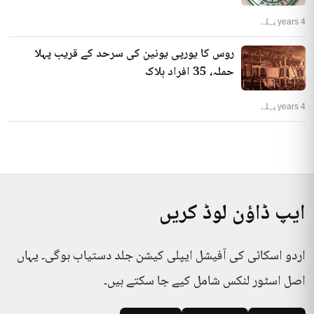
4 years پہلے
روس کا یورپی یونین کی سرحد کے قریب پہلا
حملہ، 35 افراد ہلاک
4 years پہلے
ایپ ڈاؤن لوڈ کریں
اردو اسکائی کی آفیشل ایپلی کیشن جلد دستیاب ہوگی۔ یہاں
اصل اسٹور لنکس شامل کیے جا سکتے ہیں۔