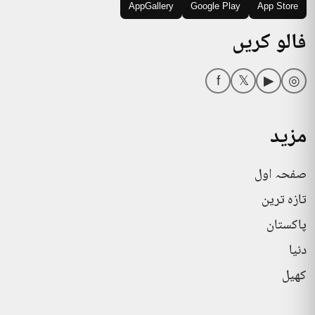
AppGallery
Google Play
App Store
فالو کریں
f
𝕏
▶
◎
مزید
صفحہ اول
تازہ ترین
پاکستان
دنیا
کھیل