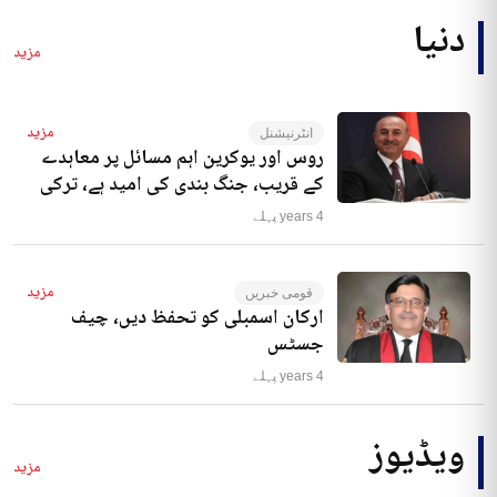
دنیا
مزید
مزید
انٹرنیشنل
روس اور یوکرین اہم مسائل پر معاہدے
کے قریب، جنگ بندی کی امید ہے، ترکی
4 years پہلے
مزید
قومی خبریں
ارکان اسمبلی کو تحفظ دیں، چیف
جسٹس
4 years پہلے
ویڈیوز
مزید