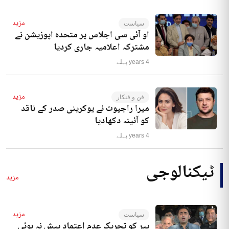
مزید
سیاست
او آئی سی اجلاس پر متحدہ اپوزیشن نے
مشترکہ اعلامیہ جاری کردیا
4 years پہلے
مزید
فن و فنکار
میرا راجپوت نے یوکرینی صدر کے ناقد
کو آئینہ دکھادیا
4 years پہلے
ٹیکنالوجی
مزید
مزید
سیاست
پیر کو تحریک عدم اعتماد پیش نہ ہوئی