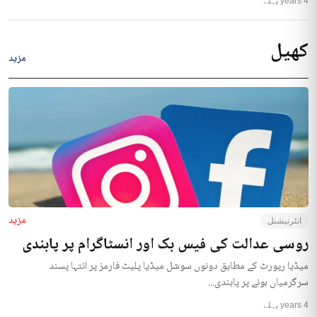
4 years پہلے
کھیل
مزید
مزید
انٹرنیشنل
روسی عدالت کی فیس بک اور انسٹاگرام پر پابندی
میڈیا رپورٹ کے مطابق دونوں سوشل میڈیا پلیٹ فارمز پر انتہا پسند
سرگرمیاں ہونے پر پابندی...
4 years پہلے