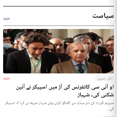
سیاست
مزید
مزید
تازہ خبریں
او آئی سی کانفرنس کی آڑ میں اسپیکر نے آئین
شکنی کی، شہباز
سپریم کورٹ کے باہر میڈیا سے گفتگو کرتے ہوئے شہباز شریف نے کہا کہ اسپیکر
کی...