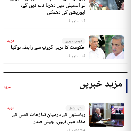
تو اسمبلی میں دھرنا دے دیں گے،
اپوزیشن کی دھمکی
4 years پہلے
مزید
قومی خبریں
حکومت کا ترین گروپ سے رابطہ ہوگیا
4 years پہلے
مزید خبریں
مزید
مزید
انٹرنیشنل
ریاستوں کے درمیان تنازعات کسی کے
مفاد میں نہیں، چینی صدر
4 years پہلے