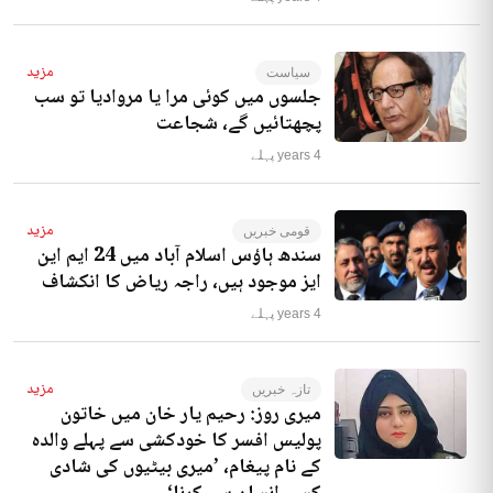
مزید
سیاست
جلسوں میں کوئی مرا یا مروادیا تو سب
پچھتائیں گے، شجاعت
4 years پہلے
مزید
قومی خبریں
سندھ ہاؤس اسلام آباد میں 24 ایم این
ایز موجود ہیں، راجہ ریاض کا انکشاف
4 years پہلے
مزید
تازہ خبریں
میری روز: رحیم یار خان میں خاتون
پولیس افسر کا خودکشی سے پہلے والدہ
کے نام پیغام، ’میری بیٹیوں کی شادی