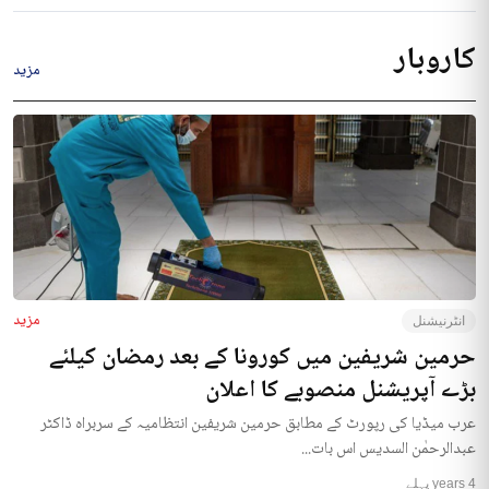
کاروبار
مزید
مزید
انٹرنیشنل
حرمین شریفین میں کورونا کے بعد رمضان کیلئے
بڑے آپریشنل منصوبے کا اعلان
عرب میڈیا کی رپورٹ کے مطابق حرمین شریفین انتظامیہ کے سربراہ ڈاکٹر
عبدالرحمٰن السدیس اس بات...
4 years پہلے