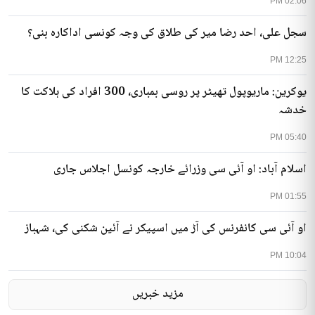
02:06 PM
سجل علی، احد رضا میر کی طلاق کی وجہ کونسی اداکارہ بنی؟
12:25 PM
یوکرین: ماریوپول تھیٹر پر روسی بمباری، 300 افراد کی ہلاکت کا
خدشہ
05:40 PM
اسلام آباد: او آئی سی وزرائے خارجہ کونسل اجلاس جاری
01:55 PM
او آئی سی کانفرنس کی آڑ میں اسپیکر نے آئین شکنی کی، شہباز
10:04 PM
مزید خبریں