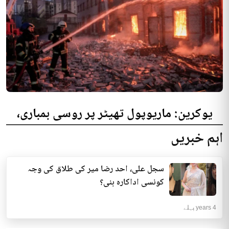
یوکرین: ماریوپول تھیٹر پر روسی بمباری،
300 افراد کی ہلاکت کا خدشہ
اہم خبریں
یوکرینی حکام نے مقامی تھیٹر پر روسی بمباری میں میں بڑی تعداد میں ہلاکتوں
کا خدشہ ظاہر کیا اور کہا کہ کم...
سجل علی، احد رضا میر کی طلاق کی وجہ
انٹرنیشنل | 4 years پہلے
کونسی اداکارہ بنی؟
4 years پہلے