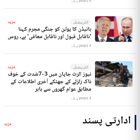
4 years پہلے
مزید
انٹرنیشنل
بائیڈن کا پوٹن کو جنگی مجرم کہنا
'ناقابل قبول اور ناقابل معافی' ہے، روس
4 years پہلے
مزید
انٹرنیشنل
نیوز الرٹ جاپان میں 7۰3شدت کے خوف
ناک زلزلے کے جھٹکے آخری اطلاعات کے
مطابق عوام گھروں سے باہر
4 years پہلے
ادارتی پسند
مزید