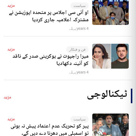
مزید
سیاست
او آئی سی اجلاس پر متحدہ اپوزیشن نے
مشترکہ اعلامیہ جاری کردیا
4 years پہلے
مزید
فن و فنکار
میرا راجپوت نے یوکرینی صدر کے ناقد
کو آئینہ دکھادیا
4 years پہلے
ٹیکنالوجی
مزید
مزید
سیاست
پیر کو تحریک عدم اعتماد پیش نہ ہوئی
تو اسمبلی میں دھرنا دے دیں گے،