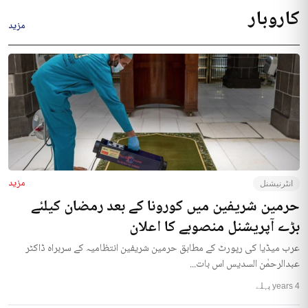
کاروبار
مزید
مزید
انٹرنیشنل
حرمین شریفین میں کورونا کے بعد رمضان کیلئے
بڑے آپریشنل منصوبے کا اعلان
عرب میڈیا کی رپورٹ کے مطابق حرمین شریفین انتظامیہ کے سربراہ ڈاکٹر
عبدالرحمٰن السدیس اس بات...
4 years پہلے