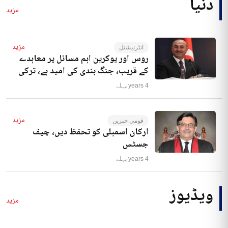
دنیا
مزید
مزید
انٹرنیشنل
روس اور یوکرین اہم مسائل پر معاہدے
کے قریب، جنگ بندی کی امید ہے، ترکی
4 years پہلے
مزید
قومی خبریں
ارکان اسمبلی کو تحفظ دیں، چیف
جسٹس
4 years پہلے
ویڈیوز
مزید