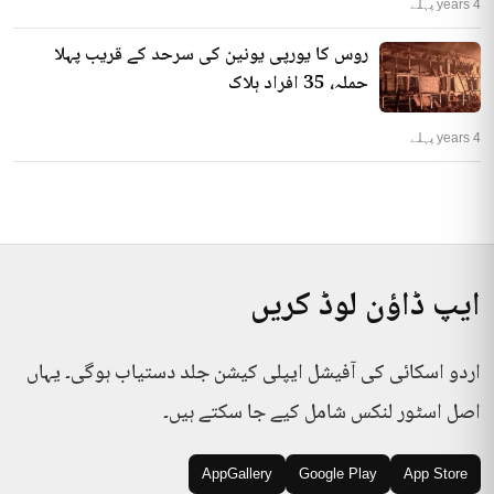
4 years پہلے
روس کا یورپی یونین کی سرحد کے قریب پہلا
حملہ، 35 افراد ہلاک
4 years پہلے
ایپ ڈاؤن لوڈ کریں
اردو اسکائی کی آفیشل ایپلی کیشن جلد دستیاب ہوگی۔ یہاں
اصل اسٹور لنکس شامل کیے جا سکتے ہیں۔
AppGallery
Google Play
App Store