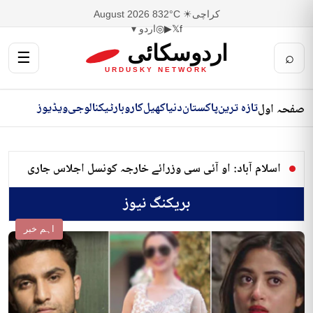
کراچی
☀ 32°C
8 August 2026
f
𝕏
▶
◎
اردو ▾
اردوسکائی
☰
⌕
URDUSKY NETWORK
تازہ ترین
پاکستان
دنیا
کھیل
کاروبار
ٹیکنالوجی
ویڈیوز
صفحہ اول
اسلام آباد: او آئی سی وزرائے خارجہ کونسل اجلاس جاری
بریکنگ نیوز
اہم خبر