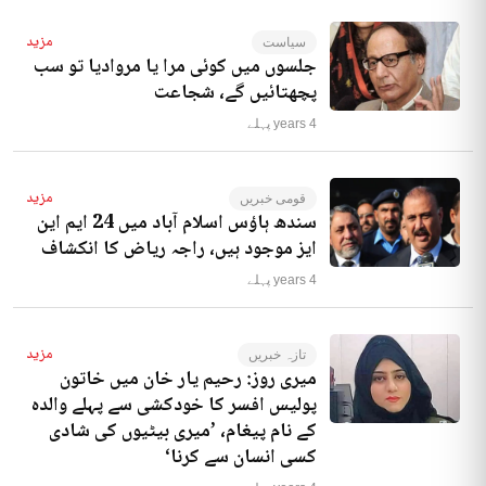
مزید
سیاست
جلسوں میں کوئی مرا یا مروادیا تو سب
پچھتائیں گے، شجاعت
4 years پہلے
مزید
قومی خبریں
سندھ ہاؤس اسلام آباد میں 24 ایم این
ایز موجود ہیں، راجہ ریاض کا انکشاف
4 years پہلے
مزید
تازہ خبریں
میری روز: رحیم یار خان میں خاتون
پولیس افسر کا خودکشی سے پہلے والدہ
کے نام پیغام، ’میری بیٹیوں کی شادی
کسی انسان سے کرنا‘