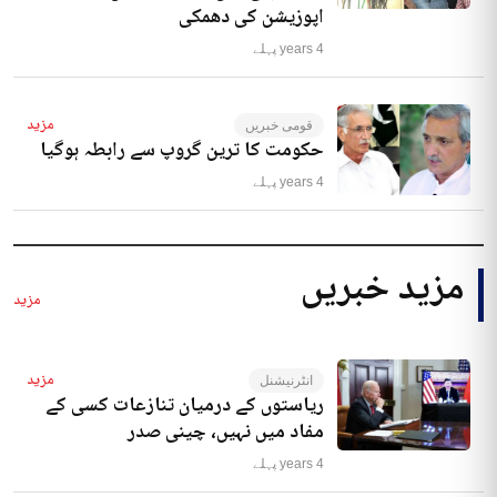
اپوزیشن کی دھمکی
4 years پہلے
مزید
قومی خبریں
حکومت کا ترین گروپ سے رابطہ ہوگیا
4 years پہلے
مزید خبریں
مزید
مزید
انٹرنیشنل
ریاستوں کے درمیان تنازعات کسی کے
مفاد میں نہیں، چینی صدر
4 years پہلے