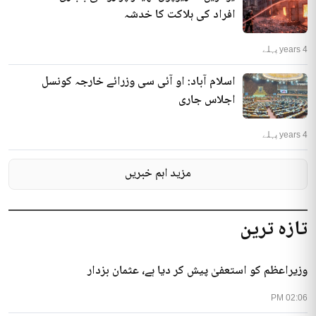
افراد کی ہلاکت کا خدشہ
4 years پہلے
اسلام آباد: او آئی سی وزرائے خارجہ کونسل
اجلاس جاری
4 years پہلے
مزید اہم خبریں
تازہ ترین
وزیراعظم کو استعفیٰ پیش کر دیا ہے، عثمان بزدار
02:06 PM