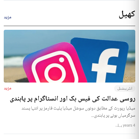
کھیل
مزید
مزید
انٹرنیشنل
روسی عدالت کی فیس بک اور انسٹاگرام پر پابندی
میڈیا رپورٹ کے مطابق دونوں سوشل میڈیا پلیٹ فارمز پر انتہا پسند
سرگرمیاں ہونے پر پابندی...
4 years پہلے