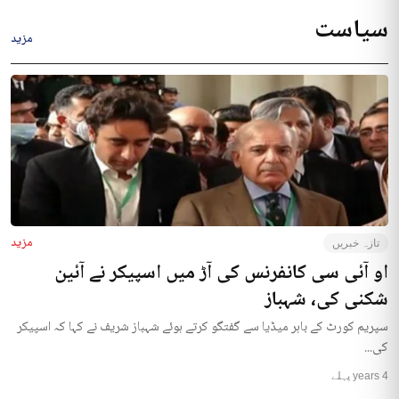
سیاست
مزید
مزید
تازہ خبریں
او آئی سی کانفرنس کی آڑ میں اسپیکر نے آئین
شکنی کی، شہباز
سپریم کورٹ کے باہر میڈیا سے گفتگو کرتے ہوئے شہباز شریف نے کہا کہ اسپیکر
کی...
4 years پہلے