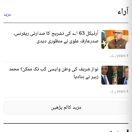
آراء
مزید
آرٹیکل 63 اے کی تشریح کا صدارتی ریفرنس،
صدرعارف علوی نے منظوری دیدی
4 years پہلے
نواز شریف کی وطن واپسی کب تک ممکن؟ محمد
زبیر نے بتادیا
4 years پہلے
مزید کالم پڑھیں