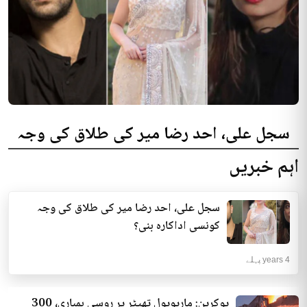
سجل علی، احد رضا میر کی طلاق کی وجہ
کونسی اداکارہ بنی؟
اہم خبریں
سوشل میڈیا پر گزشتہ روز صحافی مطلوب طاہر کا ایک ویڈیو بیان وائرل رہا جس
میں اُن کی جانب سے سجل علی...
سجل علی، احد رضا میر کی طلاق کی وجہ
فن و فنکار | 4 years پہلے
کونسی اداکارہ بنی؟
4 years پہلے
یوکرین: ماریوپول تھیٹر پر روسی بمباری، 300