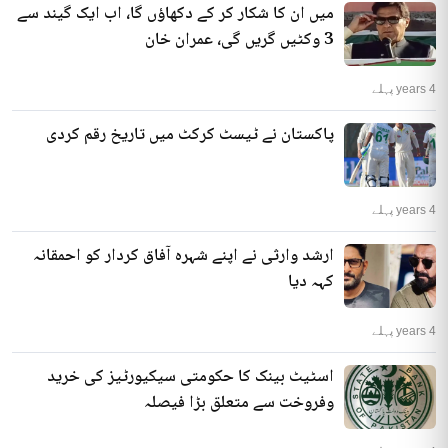
میں ان کا شکار کر کے دکھاؤں گا، اب ایک گیند سے
3 وکٹیں گریں گی، عمران خان
4 years پہلے
پاکستان نے ٹیسٹ کرکٹ میں تاریخ رقم کردی
4 years پہلے
ارشد وارثی نے اپنے شہرہ آفاق کردار کو احمقانہ
کہہ دیا
4 years پہلے
اسٹیٹ بینک کا حکومتی سیکیورٹیز کی خرید
وفروخت سے متعلق بڑا فیصلہ