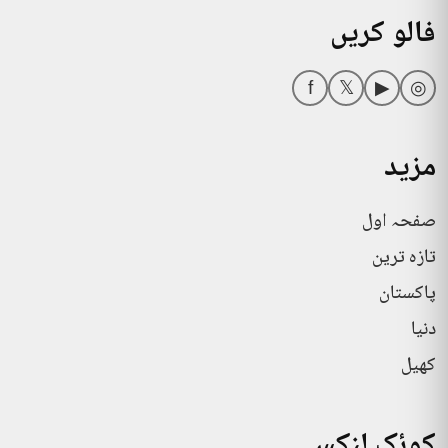
فالو کریں
f
𝕏
▶
◎
مزید
صفحہ اول
تازہ ترین
پاکستان
دنیا
کھیل
کوئک لنکس