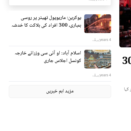
یوکرین: ماریوپول تھیٹر پر روسی
بمباری، 300 افراد کی ہلاکت کا خدشہ
4 years پہلے
اسلام آباد: او آئی سی وزرائے خارجہ
ٹر پر روسی بمباری، 300
کونسل اجلاس جاری
4 years پہلے
 کہا
مزید اہم خبریں