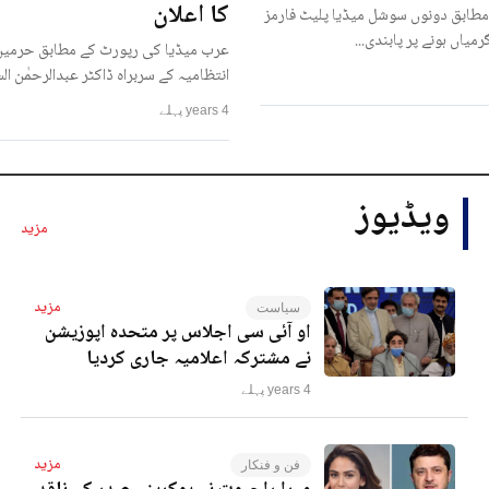
کا اعلان
مطابق دونوں سوشل میڈیا پلیٹ فارمز
رمیاں ہونے پر پابندی...
عرب میڈیا کی رپورٹ کے مطابق حرمین
انتظامیہ کے سربراہ ڈاکٹر عبدالرحمٰن ا
4 years پہلے
ویڈیوز
مزید
مزید
سیاست
او آئی سی اجلاس پر متحدہ اپوزیشن
نے مشترکہ اعلامیہ جاری کردیا
4 years پہلے
مزید
فن و فنکار