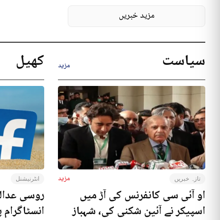
مزید خبریں
سیاست
کھیل
مزید
مزید
تازہ خبریں
انٹرنیشنل
او آئی سی کانفرنس کی آڑ میں
روسی عدال
اسپیکر نے آئین شکنی کی، شہباز
انسٹاگرام پ