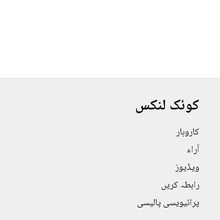
کوئک لنکس
کاروبار
آراء
ویڈیوز
رابطہ کریں
پرائیویسی پالیسی