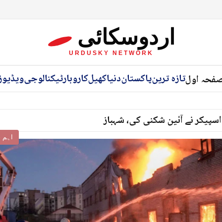
اردوسکائی
URDUSKY NETWORK
تازہ ترین
پاکستان
دنیا
کھیل
کاروبار
ٹیکنالوجی
ویڈیوز
فحہ اول
اسپیکر نے آئین شکنی کی، شہباز
اہم خ