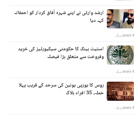
ارشد وارثی نے اپنے شہرہ آفاق کردار کو احمقانہ
کہہ دیا
years پہلے
اسٹیٹ بینک کا حکومتی سیکیورٹیز کی خرید
وفروخت سے متعلق بڑا فیصلہ
years پہلے
روس کا یورپی یونین کی سرحد کے قریب پہلا
حملہ، 35 افراد ہلاک
years پہلے