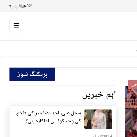
f
𝕏
▶
◎
اردو ▾
☰
بریکنگ نیوز
بر
اہم خبریں
سجل علی، احد رضا میر کی طلاق
کی وجہ کونسی اداکارہ بنی؟
4 years پہلے