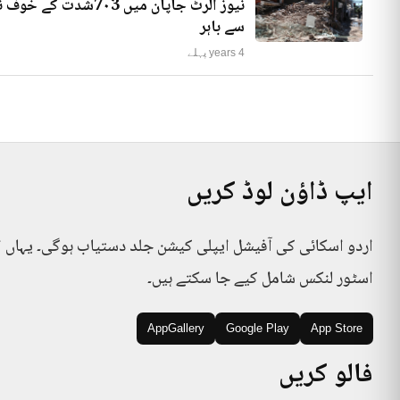
نیوز الرٹ جاپان میں
سے باہر
4 years پہلے
ایپ ڈاؤن لوڈ کریں
اردو اسکائی کی آفیشل ایپلی کیشن جلد دستیاب ہوگی۔ یہاں 
اسٹور لنکس شامل کیے جا سکتے ہیں۔
AppGallery
Google Play
App Store
فالو کریں