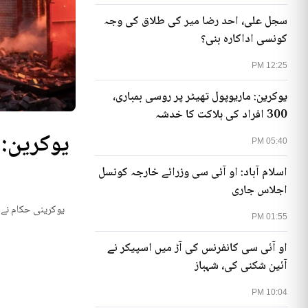
سجل علی، احد رضا میر کی طلاق کی وجہ
کونسی اداکارہ بنی؟
12:25 PM
یوکرین: ماریوپول تھیٹر پر روسی بمباری،
300 افراد کی ہلاکت کا خدشہ
05:40 PM
اسلام آباد: او آئی سی وزرائے خارجہ کونسل
اجلاس جاری
یوکرینی حکام نے م
01:55 PM
او آئی سی کانفرنس کی آڑ میں اسپیکر نے
آئین شکنی کی، شہباز
10:04 PM