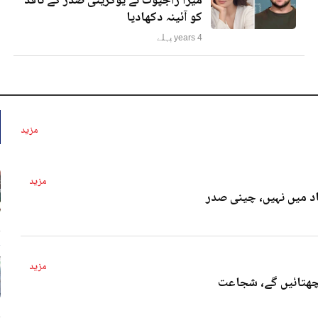
میرا راجپوت نے یوکرینی صدر کے ناقد
کو آئینہ دکھادیا
4 years پہلے
مزید
مزید
د میں نہیں، چینی صدر
4 
مزید
پچھتائیں گے، شجاعت
4 