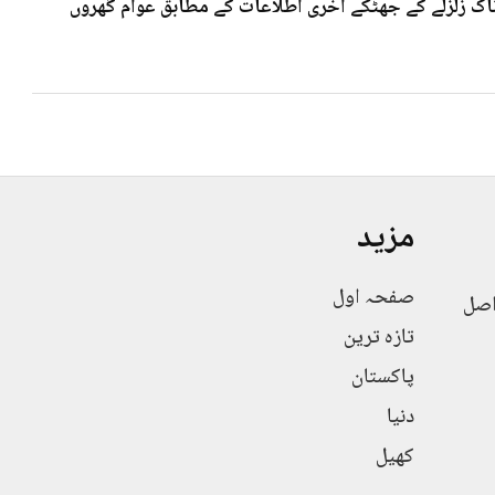
 7۰3شدت کے خوف ناک زلزلے کے جھٹکے آخری اطلاعات کے مطابق عوام گھروں
مزید
صفحہ اول
اصل
تازہ ترین
پاکستان
دنیا
کھیل