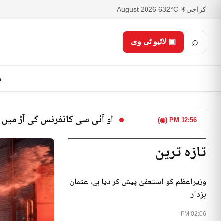
کراچی
☀ 32°C
6 August 2026
⌕
▣ لائیو ٹی وی
ص
او آئی سی کانفرنس کی آڑ میں 
12:56 PM (◉)
تازہ ترین
وزیراعظم کو استعفیٰ پیش کر دیا ہے، عثمان
بزدار
02:06 PM