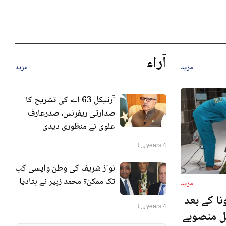
آراء
مزید
مزید
آرٹیکل 63 اے کی تشریح کا
صدارتی ریفرنس، صدرعارف
علوی نے منظوری دیدی
4 years پہلے
نواز شریف کی وطن واپسی کب
تک ممکن؟ محمد زبیر نے بتادیا
مزید
ا کے بعد
4 years پہلے
نل منصوبے