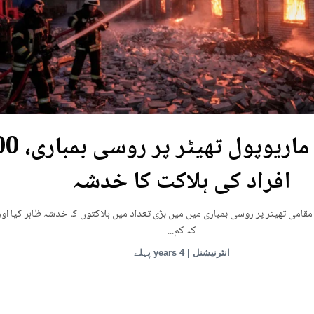
یوکرین: ماریوپول تھی
افراد کی ہلاکت کا خدشہ
قامی تھیٹر پر روسی بمباری میں میں بڑی تعداد میں ہلاکتوں کا خدشہ ظاہر کیا اور
کہ کم...
انٹرنیشنل | 4 years پہلے