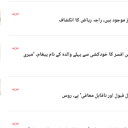
مزید
4 
مزید
 افسر کا خودکشی سے پہلے والدہ کے نام پیغام، ’میری
4 
مزید
ل قبول اور ناقابل معافی' ہے، روس
4 
مزید