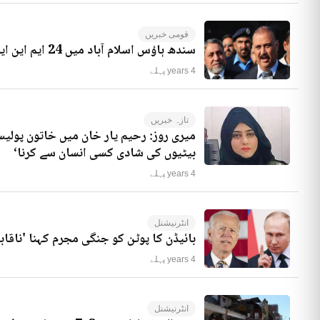
قومی خبریں
سندھ ہاؤس اسلام آباد میں 24 ایم این ایز موجود ہیں، راجہ ریاض کا انکشاف
4 years پہلے
تازہ خبریں
میری روز: رحیم یار خان میں خاتون پولیس
بیٹیوں کی شادی کسی انسان سے کرنا‘
4 years پہلے
انٹرنیشنل
بائیڈن کا پوٹن کو جنگی مجرم کہنا 'ناقاب
4 years پہلے
انٹرنیشنل