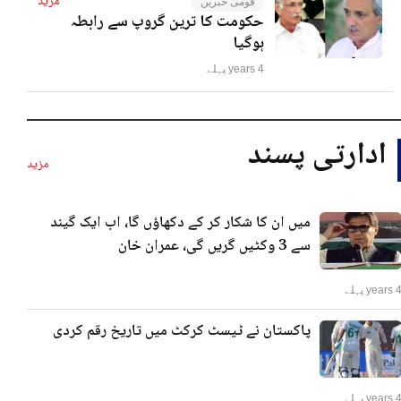
مزید
قومی خبریں
حکومت کا ترین گروپ سے رابطہ
ہوگیا
4 years پہلے
ادارتی پسند
مزید
میں ان کا شکار کر کے دکھاؤں گا، اب ایک گیند
سے 3 وکٹیں گریں گی، عمران خان
years پہلے
پاکستان نے ٹیسٹ کرکٹ میں تاریخ رقم کردی
years پہلے