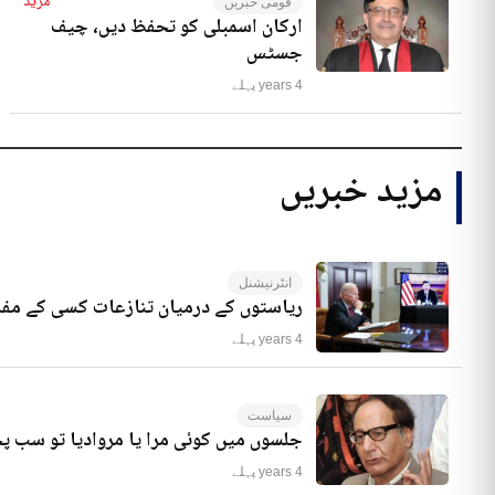
مزید
قومی خبریں
ارکان اسمبلی کو تحفظ دیں، چیف
جسٹس
4 years پہلے
مزید خبریں
انٹرنیشنل
ریاستوں کے درمیان تنازعات کسی کے مفا
4 years پہلے
سیاست
جلسوں میں کوئی مرا یا مروادیا تو سب 
4 years پہلے