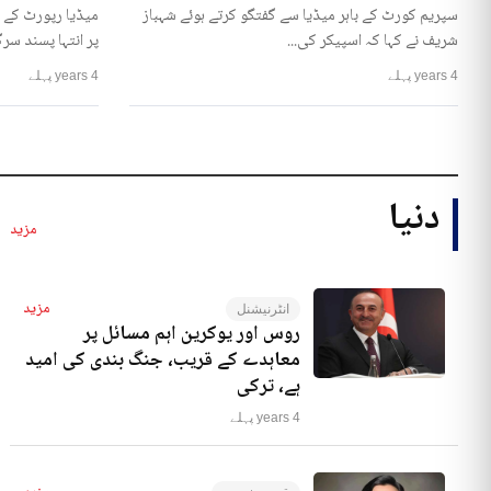
سپریم کورٹ کے باہر میڈیا سے گفتگو کرتے ہوئے شہباز
میڈیا رپورٹ کے 
شریف نے کہا کہ اسپیکر کی...
پر انتہا پسند سرگ
4 years پہلے
4 years پہلے
دنیا
مزید
مزید
انٹرنیشنل
روس اور یوکرین اہم مسائل پر
معاہدے کے قریب، جنگ بندی کی امید
ہے، ترکی
4 years پہلے