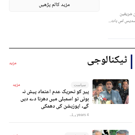
مزید کالم پڑھیں
 شریفین
لسدیس اس بات...
ٹیکنالوجی
مزید
مزید
سیاست
پیر کو تحریک عدم اعتماد پیش نہ
ہوئی تو اسمبلی میں دھرنا دے دیں
گے، اپوزیشن کی دھمکی
4 years پہلے