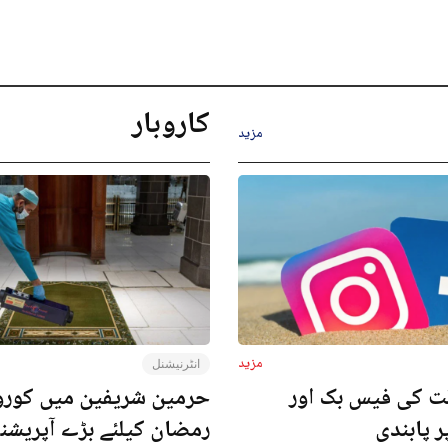
کاروبار
مزید
مزید
انٹرنیشنل
ت کی فیس بک اور
حرمین شریفین میں کورون
ر پابندی
رمضان کیلئے بڑے آپریش