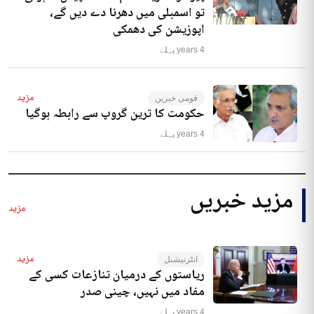
تو اسمبلی میں دھرنا دے دیں گے،
اپوزیشن کی دھمکی
4 years پہلے
مزید
قومی خبریں
حکومت کا ترین گروپ سے رابطہ ہوگیا
4 years پہلے
مزید خبریں
مزید
مزید
انٹرنیشنل
ریاستوں کے درمیان تنازعات کسی کے
مفاد میں نہیں، چینی صدر
4 years پہلے