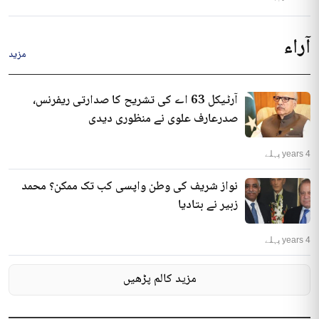
آراء
مزید
آرٹیکل 63 اے کی تشریح کا صدارتی ریفرنس،
صدرعارف علوی نے منظوری دیدی
4 years پہلے
نواز شریف کی وطن واپسی کب تک ممکن؟ محمد
زبیر نے بتادیا
4 years پہلے
مزید کالم پڑھیں