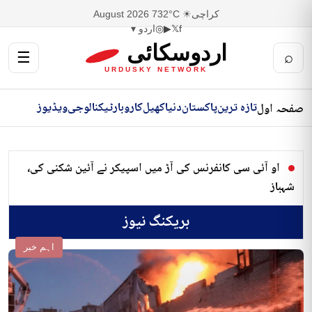
کراچی
☀ 32°C
7 August 2026
f
𝕏
▶
◎
اردو ▾
اردوسکائی
☰
⌕
URDUSKY NETWORK
تازہ ترین
پاکستان
دنیا
کھیل
کاروبار
ٹیکنالوجی
ویڈیوز
صفحہ اول
او آئی سی کانفرنس کی آڑ میں اسپیکر نے آئین شکنی کی،
شہباز
بریکنگ نیوز
اہم خبر