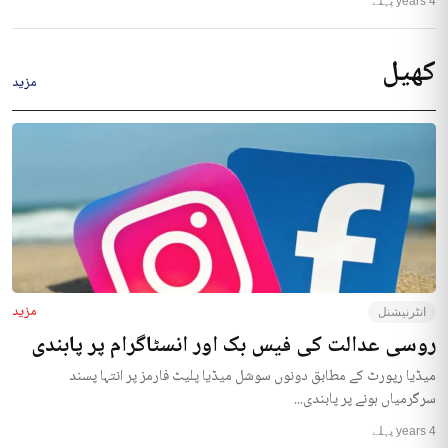
4 years پہلے
کھیل
مزید
مزید
انٹرنیشنل
روسی عدالت کی فیس بک اور انسٹاگرام پر پابندی
میڈیا رپورٹ کے مطابق دونوں سوشل میڈیا پلیٹ فارمز پر انتہا پسند
سرگرمیاں ہونے پر پابندی...
4 years پہلے