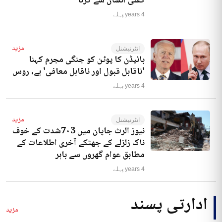
کسی انسان سے کرنا‘
4 years پہلے
مزید
انٹرنیشنل
بائیڈن کا پوٹن کو جنگی مجرم کہنا
'ناقابل قبول اور ناقابل معافی' ہے، روس
4 years پہلے
مزید
انٹرنیشنل
نیوز الرٹ جاپان میں 7۰3شدت کے خوف
ناک زلزلے کے جھٹکے آخری اطلاعات کے
مطابق عوام گھروں سے باہر
4 years پہلے
ادارتی پسند
مزید