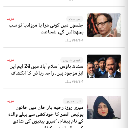
مزید
سیاست
جلسوں میں کوئی مرا یا مروادیا تو سب
پچھتائیں گے، شجاعت
4 years پہلے
مزید
قومی خبریں
سندھ ہاؤس اسلام آباد میں 24 ایم این
ایز موجود ہیں، راجہ ریاض کا انکشاف
4 years پہلے
مزید
تازہ خبریں
میری روز: رحیم یار خان میں خاتون
پولیس افسر کا خودکشی سے پہلے والدہ
کے نام پیغام، ’میری بیٹیوں کی شادی