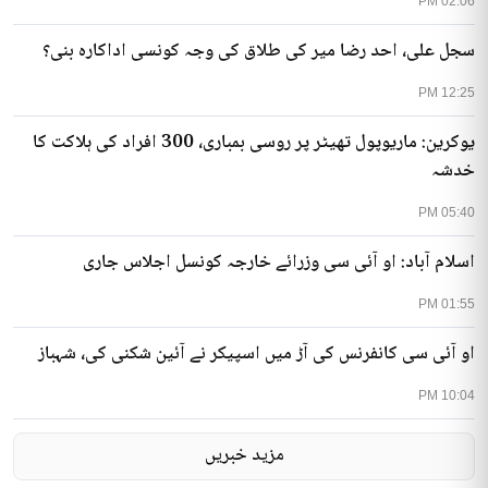
02:06 PM
سجل علی، احد رضا میر کی طلاق کی وجہ کونسی اداکارہ بنی؟
12:25 PM
یوکرین: ماریوپول تھیٹر پر روسی بمباری، 300 افراد کی ہلاکت کا
خدشہ
05:40 PM
اسلام آباد: او آئی سی وزرائے خارجہ کونسل اجلاس جاری
01:55 PM
او آئی سی کانفرنس کی آڑ میں اسپیکر نے آئین شکنی کی، شہباز
10:04 PM
مزید خبریں