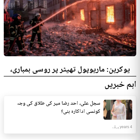
یوکرین: ماریوپول تھیٹر پر روسی بمباری،
300 افراد کی ہلاکت کا خدشہ
اہم خبریں
یوکرینی حکام نے مقامی تھیٹر پر روسی بمباری میں میں بڑی تعداد میں ہلاکتوں
کا خدشہ ظاہر کیا اور کہا کہ کم...
سجل علی، احد رضا میر کی طلاق کی وجہ
انٹرنیشنل | 4 years پہلے
کونسی اداکارہ بنی؟
4 years پہلے