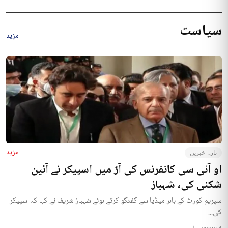
سیاست
مزید
مزید
تازہ خبریں
او آئی سی کانفرنس کی آڑ میں اسپیکر نے آئین
شکنی کی، شہباز
سپریم کورٹ کے باہر میڈیا سے گفتگو کرتے ہوئے شہباز شریف نے کہا کہ اسپیکر
کی...