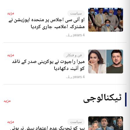
مزید
سیاست
او آئی سی اجلاس پر متحدہ اپوزیشن نے
مشترکہ اعلامیہ جاری کردیا
4 years پہلے
مزید
فن و فنکار
میرا راجپوت نے یوکرینی صدر کے ناقد
کو آئینہ دکھادیا
4 years پہلے
ٹیکنالوجی
مزید
مزید
سیاست
پیر کو تحریک عدم اعتماد پیش نہ ہوئی