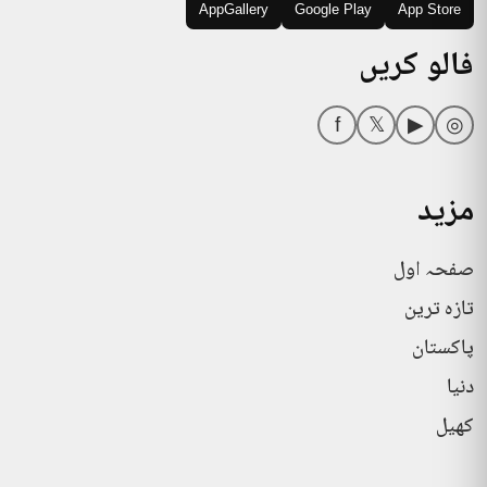
AppGallery
Google Play
App Store
فالو کریں
f
𝕏
▶
◎
مزید
صفحہ اول
تازہ ترین
پاکستان
دنیا
کھیل