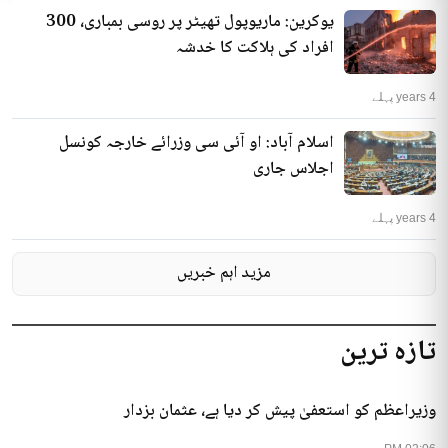
یوکرین: ماریوپول تھیٹر پر روسی بمباری، 300
افراد کی ہلاکت کا خدشہ
4 years پہلے
اسلام آباد: او آئی سی وزرائے خارجہ کونسل
اجلاس جاری
4 years پہلے
مزید اہم خبریں
تازہ ترین
وزیراعظم کو استعفیٰ پیش کر دیا ہے، عثمان بزدار