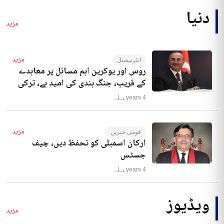
دنیا
مزید
مزید
انٹرنیشنل
روس اور یوکرین اہم مسائل پر معاہدے
کے قریب، جنگ بندی کی امید ہے، ترکی
4 years پہلے
مزید
قومی خبریں
ارکان اسمبلی کو تحفظ دیں، چیف
جسٹس
4 years پہلے
ویڈیوز
مزید