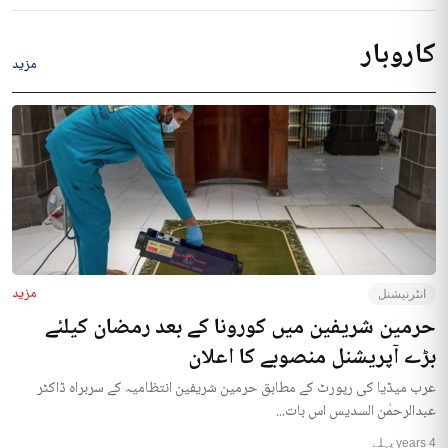
کاروبار
مزید
مزید
انٹرنیشنل
حرمین شریفین میں کورونا کے بعد رمضان کیلئے
بڑے آپریشنل منصوبے کا اعلان
عرب میڈیا کی رپورٹ کے مطابق حرمین شریفین انتظامیہ کے سربراہ ڈاکٹر
عبدالرحمٰن السدیس اس بات...
4 years پہلے