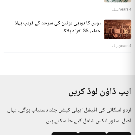
4 years پہلے
روس کا یورپی یونین کی سرحد کے قریب پہلا
حملہ، 35 افراد ہلاک
4 years پہلے
ایپ ڈاؤن لوڈ کریں
اردو اسکائی کی آفیشل ایپلی کیشن جلد دستیاب ہوگی۔ یہاں
اصل اسٹور لنکس شامل کیے جا سکتے ہیں۔