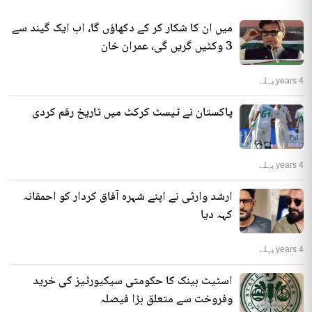
میں ان کا شکار کر کے دکھاؤں گا، اب ایک گیند سے
3 وکٹیں گریں گی، عمران خان
4 years پہلے
پاکستان نے ٹیسٹ کرکٹ میں تاریخ رقم کردی
4 years پہلے
ارشد وارثی نے اپنے شہرہ آفاق کردار کو احمقانہ
کہہ دیا
4 years پہلے
اسٹیٹ بینک کا حکومتی سیکیورٹیز کی خرید
وفروخت سے متعلق بڑا فیصلہ