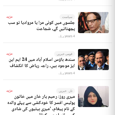
مزید
سیاست
جلسوں میں کوئی مرا یا مروادیا تو سب
پچھتائیں گے، شجاعت
4 years پہلے
مزید
قومی خبریں
سندھ ہاؤس اسلام آباد میں 24 ایم این
ایز موجود ہیں، راجہ ریاض کا انکشاف
4 years پہلے
مزید
تازہ خبریں
میری روز: رحیم یار خان میں خاتون
پولیس افسر کا خودکشی سے پہلے والدہ
کے نام پیغام، ’میری بیٹیوں کی شادی