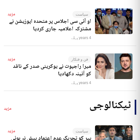
مزید
سیاست
او آئی سی اجلاس پر متحدہ اپوزیشن نے
مشترکہ اعلامیہ جاری کردیا
4 years پہلے
مزید
فن و فنکار
میرا راجپوت نے یوکرینی صدر کے ناقد
کو آئینہ دکھادیا
4 years پہلے
ٹیکنالوجی
مزید
مزید
سیاست
پیر کو تحریک عدم اعتماد پیش نہ ہوئی