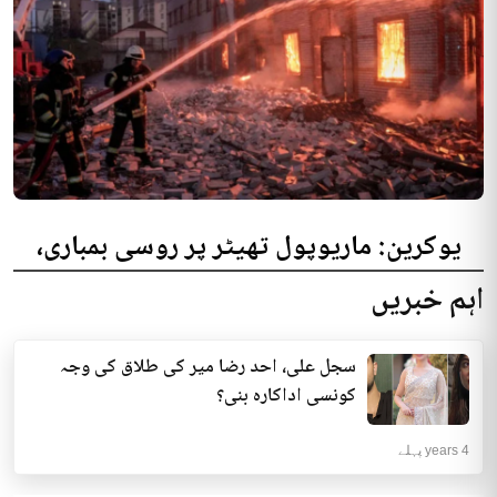
یوکرین: ماریوپول تھیٹر پر روسی بمباری،
300 افراد کی ہلاکت کا خدشہ
اہم خبریں
یوکرینی حکام نے مقامی تھیٹر پر روسی بمباری میں میں بڑی تعداد میں ہلاکتوں
کا خدشہ ظاہر کیا اور کہا کہ کم...
سجل علی، احد رضا میر کی طلاق کی وجہ
انٹرنیشنل | 4 years پہلے
کونسی اداکارہ بنی؟
4 years پہلے