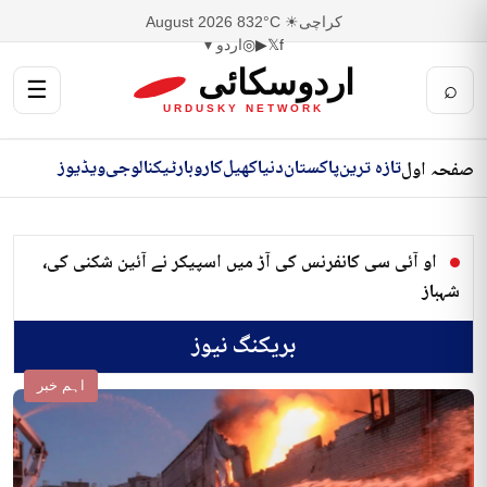
کراچی
☀ 32°C
8 August 2026
f
𝕏
▶
◎
اردو ▾
اردوسکائی
☰
⌕
URDUSKY NETWORK
تازہ ترین
پاکستان
دنیا
کھیل
کاروبار
ٹیکنالوجی
ویڈیوز
صفحہ اول
او آئی سی کانفرنس کی آڑ میں اسپیکر نے آئین شکنی کی،
شہباز
بریکنگ نیوز
اہم خبر