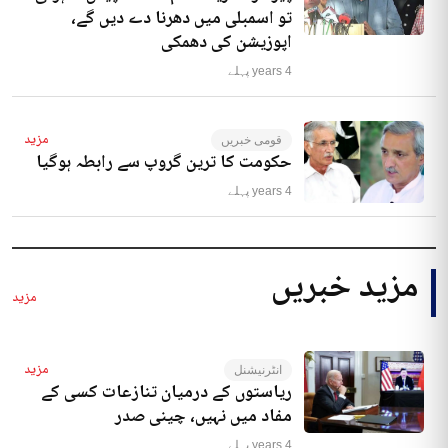
تو اسمبلی میں دھرنا دے دیں گے،
اپوزیشن کی دھمکی
4 years پہلے
مزید
قومی خبریں
حکومت کا ترین گروپ سے رابطہ ہوگیا
4 years پہلے
مزید خبریں
مزید
مزید
انٹرنیشنل
ریاستوں کے درمیان تنازعات کسی کے
مفاد میں نہیں، چینی صدر
4 years پہلے