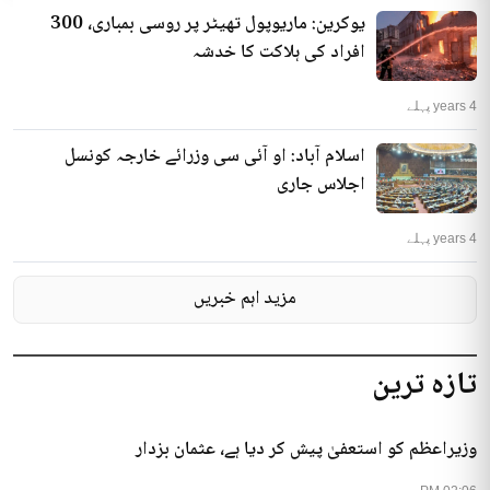
یوکرین: ماریوپول تھیٹر پر روسی بمباری، 300
افراد کی ہلاکت کا خدشہ
4 years پہلے
اسلام آباد: او آئی سی وزرائے خارجہ کونسل
اجلاس جاری
4 years پہلے
مزید اہم خبریں
تازہ ترین
وزیراعظم کو استعفیٰ پیش کر دیا ہے، عثمان بزدار