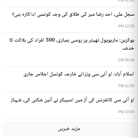
02:06 PM
سجل علی، احد رضا میر کی طلاق کی وجہ کونسی اداکارہ بنی؟
12:25 PM
یوکرین: ماریوپول تھیٹر پر روسی بمباری، 300 افراد کی ہلاکت کا
خدشہ
05:40 PM
اسلام آباد: او آئی سی وزرائے خارجہ کونسل اجلاس جاری
01:55 PM
او آئی سی کانفرنس کی آڑ میں اسپیکر نے آئین شکنی کی، شہباز
10:04 PM
مزید خبریں