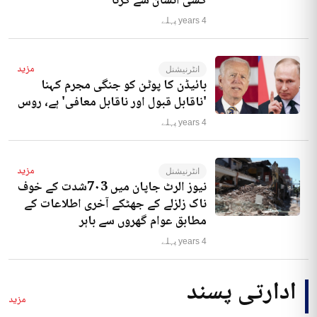
کسی انسان سے کرنا‘
4 years پہلے
مزید
انٹرنیشنل
بائیڈن کا پوٹن کو جنگی مجرم کہنا
'ناقابل قبول اور ناقابل معافی' ہے، روس
4 years پہلے
مزید
انٹرنیشنل
نیوز الرٹ جاپان میں 7۰3شدت کے خوف
ناک زلزلے کے جھٹکے آخری اطلاعات کے
مطابق عوام گھروں سے باہر
4 years پہلے
ادارتی پسند
مزید