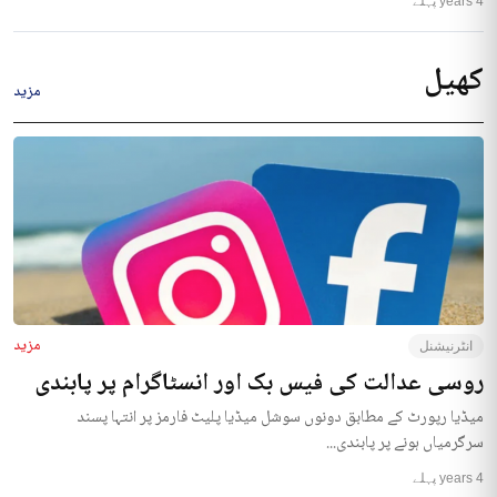
4 years پہلے
کھیل
مزید
مزید
انٹرنیشنل
روسی عدالت کی فیس بک اور انسٹاگرام پر پابندی
میڈیا رپورٹ کے مطابق دونوں سوشل میڈیا پلیٹ فارمز پر انتہا پسند
سرگرمیاں ہونے پر پابندی...
4 years پہلے