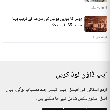
4 years پہلے
روس کا یورپی یونین کی سرحد کے قریب پہلا
حملہ، 35 افراد ہلاک
4 years پہلے
ایپ ڈاؤن لوڈ کریں
اردو اسکائی کی آفیشل ایپلی کیشن جلد دستیاب ہوگی۔ یہاں
اصل اسٹور لنکس شامل کیے جا سکتے ہیں۔