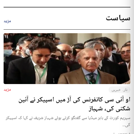
سیاست
مزید
مزید
تازہ خبریں
او آئی سی کانفرنس کی آڑ میں اسپیکر نے آئین
شکنی کی، شہباز
سپریم کورٹ کے باہر میڈیا سے گفتگو کرتے ہوئے شہباز شریف نے کہا کہ اسپیکر
کی...