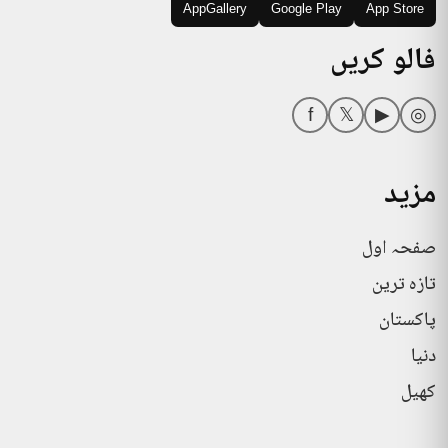
AppGallery
Google Play
App Store
فالو کریں
f
𝕏
▶
◎
مزید
صفحہ اول
تازہ ترین
پاکستان
دنیا
کھیل