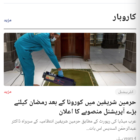
کاروبار
مزید
مزید
انٹرنیشنل
حرمین شریفین میں کورونا کے بعد رمضان کیلئے
بڑے آپریشنل منصوبے کا اعلان
عرب میڈیا کی رپورٹ کے مطابق حرمین شریفین انتظامیہ کے سربراہ ڈاکٹر
عبدالرحمٰن السدیس اس بات...
4 years پہلے