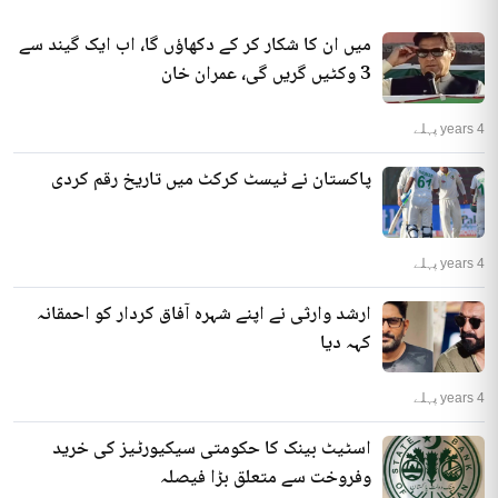
میں ان کا شکار کر کے دکھاؤں گا، اب ایک گیند سے
3 وکٹیں گریں گی، عمران خان
4 years پہلے
پاکستان نے ٹیسٹ کرکٹ میں تاریخ رقم کردی
4 years پہلے
ارشد وارثی نے اپنے شہرہ آفاق کردار کو احمقانہ
کہہ دیا
4 years پہلے
اسٹیٹ بینک کا حکومتی سیکیورٹیز کی خرید
وفروخت سے متعلق بڑا فیصلہ