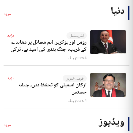
دنیا
مزید
مزید
انٹرنیشنل
روس اور یوکرین اہم مسائل پر معاہدے
کے قریب، جنگ بندی کی امید ہے، ترکی
4 years پہلے
مزید
قومی خبریں
ارکان اسمبلی کو تحفظ دیں، چیف
جسٹس
4 years پہلے
ویڈیوز
مزید