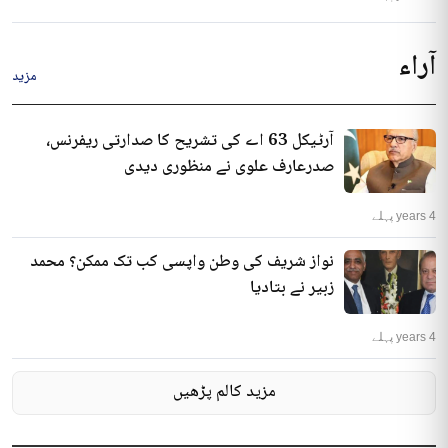
آراء
مزید
آرٹیکل 63 اے کی تشریح کا صدارتی ریفرنس،
صدرعارف علوی نے منظوری دیدی
4 years پہلے
نواز شریف کی وطن واپسی کب تک ممکن؟ محمد
زبیر نے بتادیا
4 years پہلے
مزید کالم پڑھیں