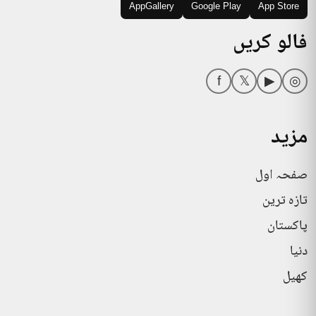
AppGallery
Google Play
App Store
فالو کریں
f
𝕏
▶
◎
مزید
صفحہ اول
تازہ ترین
پاکستان
دنیا
کھیل