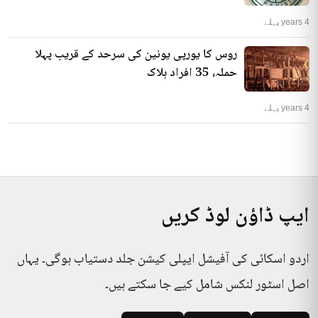
4 years پہلے
روس کا یورپی یونین کی سرحد کے قریب پہلا
حملہ، 35 افراد ہلاک
4 years پہلے
ایپ ڈاؤن لوڈ کریں
اردو اسکائی کی آفیشل ایپلی کیشن جلد دستیاب ہوگی۔ یہاں
اصل اسٹور لنکس شامل کیے جا سکتے ہیں۔