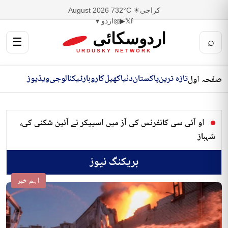
کراچی
☀ 32°C
7 August 2026
f
𝕏
▶
◎
اردو ▾
اردوسکائی
☰
⌕
URDUSKY NETWORK
تازہ ترین
پاکستان
دنیا
کھیل
کاروبار
ٹیکنالوجی
ویڈیوز
صفحہ اول
او آئی سی کانفرنس کی آڑ میں اسپیکر نے آئین شکنی کی،
شہباز
بریکنگ نیوز
اہم خبر