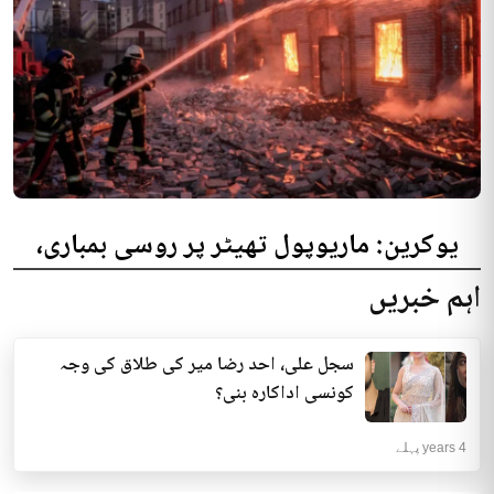
یوکرین: ماریوپول تھیٹر پر روسی بمباری،
300 افراد کی ہلاکت کا خدشہ
اہم خبریں
یوکرینی حکام نے مقامی تھیٹر پر روسی بمباری میں میں بڑی تعداد میں ہلاکتوں
کا خدشہ ظاہر کیا اور کہا کہ کم...
سجل علی، احد رضا میر کی طلاق کی وجہ
انٹرنیشنل | 4 years پہلے
کونسی اداکارہ بنی؟
4 years پہلے