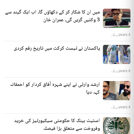
میں ان کا شکار کر کے دکھاؤں گا، اب ایک گیند سے
3 وکٹیں گریں گی، عمران خان
4 years پہلے
پاکستان نے ٹیسٹ کرکٹ میں تاریخ رقم کردی
4 years پہلے
ارشد وارثی نے اپنے شہرہ آفاق کردار کو احمقانہ
کہہ دیا
4 years پہلے
اسٹیٹ بینک کا حکومتی سیکیورٹیز کی خرید
وفروخت سے متعلق بڑا فیصلہ