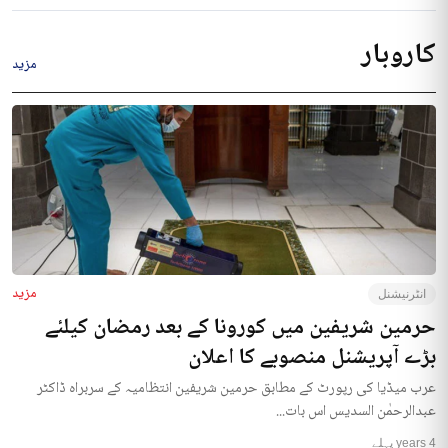
کاروبار
مزید
مزید
انٹرنیشنل
حرمین شریفین میں کورونا کے بعد رمضان کیلئے
بڑے آپریشنل منصوبے کا اعلان
عرب میڈیا کی رپورٹ کے مطابق حرمین شریفین انتظامیہ کے سربراہ ڈاکٹر
عبدالرحمٰن السدیس اس بات...
4 years پہلے