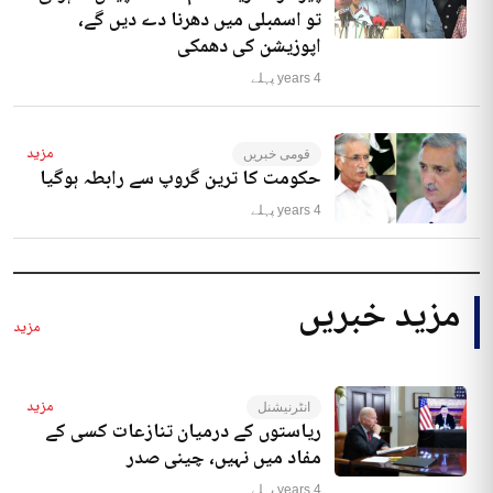
تو اسمبلی میں دھرنا دے دیں گے،
اپوزیشن کی دھمکی
4 years پہلے
مزید
قومی خبریں
حکومت کا ترین گروپ سے رابطہ ہوگیا
4 years پہلے
مزید خبریں
مزید
مزید
انٹرنیشنل
ریاستوں کے درمیان تنازعات کسی کے
مفاد میں نہیں، چینی صدر
4 years پہلے