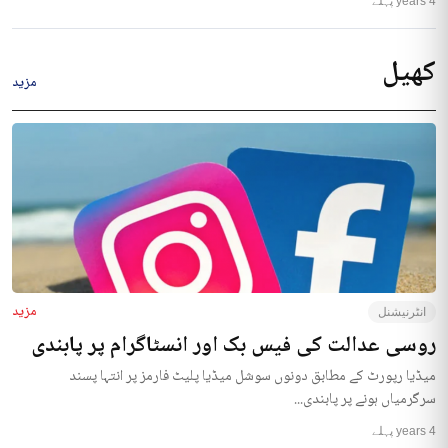
4 years پہلے
کھیل
مزید
مزید
انٹرنیشنل
روسی عدالت کی فیس بک اور انسٹاگرام پر پابندی
میڈیا رپورٹ کے مطابق دونوں سوشل میڈیا پلیٹ فارمز پر انتہا پسند
سرگرمیاں ہونے پر پابندی...
4 years پہلے