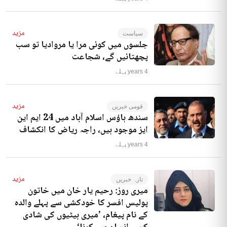
مزید
سیاست
جلسوں میں کوئی مرا یا مروادیا تو سب
پچھتائیں گے، شجاعت
4 years پہلے
مزید
قومی خبریں
سندھ ہاؤس اسلام آباد میں 24 ایم این
ایز موجود ہیں، راجہ ریاض کا انکشاف
4 years پہلے
مزید
تازہ خبریں
میری روز: رحیم یار خان میں خاتون
پولیس افسر کا خودکشی سے پہلے والدہ
کے نام پیغام، ’میری بیٹیوں کی شادی