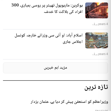
یوکرین: ماریوپول تھیٹر پر روسی بمباری، 300
افراد کی ہلاکت کا خدشہ
4 years پہلے
اسلام آباد: او آئی سی وزرائے خارجہ کونسل
اجلاس جاری
4 years پہلے
مزید اہم خبریں
تازہ ترین
وزیراعظم کو استعفیٰ پیش کر دیا ہے، عثمان بزدار