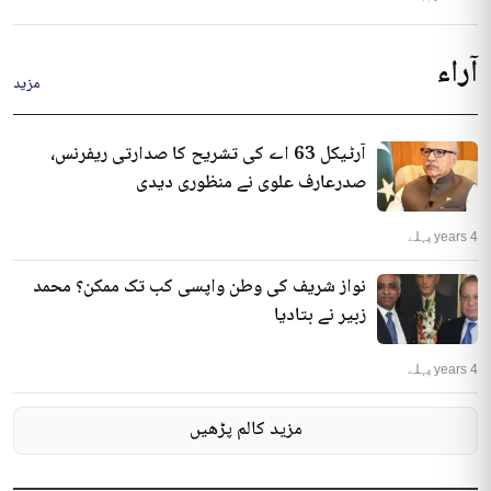
آراء
مزید
آرٹیکل 63 اے کی تشریح کا صدارتی ریفرنس،
صدرعارف علوی نے منظوری دیدی
4 years پہلے
نواز شریف کی وطن واپسی کب تک ممکن؟ محمد
زبیر نے بتادیا
4 years پہلے
مزید کالم پڑھیں