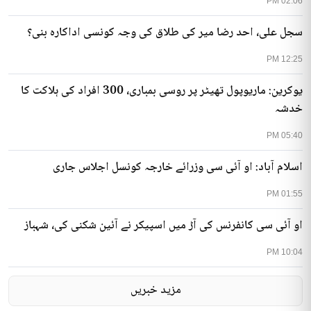
02:06 PM
سجل علی، احد رضا میر کی طلاق کی وجہ کونسی اداکارہ بنی؟
12:25 PM
یوکرین: ماریوپول تھیٹر پر روسی بمباری، 300 افراد کی ہلاکت کا
خدشہ
05:40 PM
اسلام آباد: او آئی سی وزرائے خارجہ کونسل اجلاس جاری
01:55 PM
او آئی سی کانفرنس کی آڑ میں اسپیکر نے آئین شکنی کی، شہباز
10:04 PM
مزید خبریں