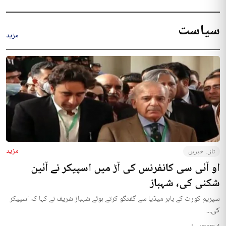
سیاست
مزید
مزید
تازہ خبریں
او آئی سی کانفرنس کی آڑ میں اسپیکر نے آئین
شکنی کی، شہباز
سپریم کورٹ کے باہر میڈیا سے گفتگو کرتے ہوئے شہباز شریف نے کہا کہ اسپیکر
کی...