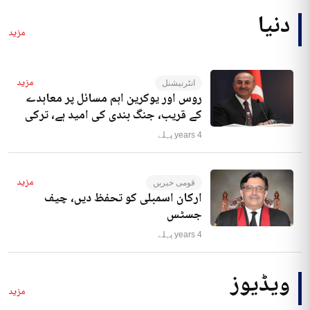
دنیا
مزید
مزید
انٹرنیشنل
روس اور یوکرین اہم مسائل پر معاہدے
کے قریب، جنگ بندی کی امید ہے، ترکی
4 years پہلے
مزید
قومی خبریں
ارکان اسمبلی کو تحفظ دیں، چیف
جسٹس
4 years پہلے
ویڈیوز
مزید