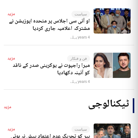
مزید
سیاست
او آئی سی اجلاس پر متحدہ اپوزیشن نے
مشترکہ اعلامیہ جاری کردیا
4 years پہلے
مزید
فن و فنکار
میرا راجپوت نے یوکرینی صدر کے ناقد
کو آئینہ دکھادیا
4 years پہلے
ٹیکنالوجی
مزید
مزید
سیاست
پیر کو تحریک عدم اعتماد پیش نہ ہوئی