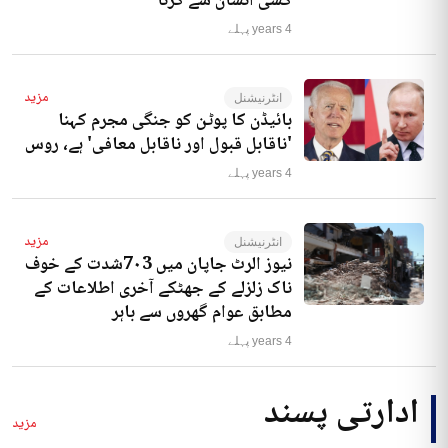
کسی انسان سے کرنا‘
4 years پہلے
مزید
انٹرنیشنل
بائیڈن کا پوٹن کو جنگی مجرم کہنا
'ناقابل قبول اور ناقابل معافی' ہے، روس
4 years پہلے
مزید
انٹرنیشنل
نیوز الرٹ جاپان میں 7۰3شدت کے خوف
ناک زلزلے کے جھٹکے آخری اطلاعات کے
مطابق عوام گھروں سے باہر
4 years پہلے
ادارتی پسند
مزید