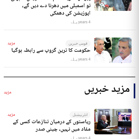
تو اسمبلی میں دھرنا دے دیں گے،
اپوزیشن کی دھمکی
4 years پہلے
مزید
قومی خبریں
حکومت کا ترین گروپ سے رابطہ ہوگیا
4 years پہلے
مزید خبریں
مزید
مزید
انٹرنیشنل
ریاستوں کے درمیان تنازعات کسی کے
مفاد میں نہیں، چینی صدر
4 years پہلے