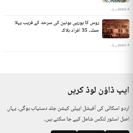
4 years پہلے
روس کا یورپی یونین کی سرحد کے قریب پہلا
حملہ، 35 افراد ہلاک
4 years پہلے
ایپ ڈاؤن لوڈ کریں
اردو اسکائی کی آفیشل ایپلی کیشن جلد دستیاب ہوگی۔ یہاں
اصل اسٹور لنکس شامل کیے جا سکتے ہیں۔