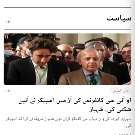
سیاست
مزید
مزید
تازہ خبریں
او آئی سی کانفرنس کی آڑ میں اسپیکر نے آئین
شکنی کی، شہباز
سپریم کورٹ کے باہر میڈیا سے گفتگو کرتے ہوئے شہباز شریف نے کہا کہ اسپیکر
کی...