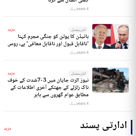
کسی انسان سے کرنا‘
4 years پہلے
مزید
انٹرنیشنل
بائیڈن کا پوٹن کو جنگی مجرم کہنا
'ناقابل قبول اور ناقابل معافی' ہے، روس
4 years پہلے
مزید
انٹرنیشنل
نیوز الرٹ جاپان میں 7۰3شدت کے خوف
ناک زلزلے کے جھٹکے آخری اطلاعات کے
مطابق عوام گھروں سے باہر
4 years پہلے
ادارتی پسند
مزید