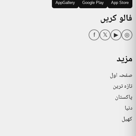
AppGallery
Google Play
App Store
فالو کریں
f
𝕏
▶
◎
مزید
صفحہ اول
تازہ ترین
پاکستان
دنیا
کھیل