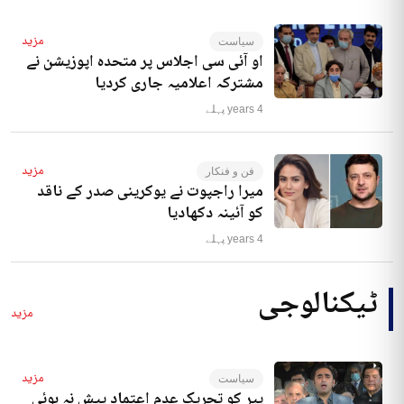
مزید
سیاست
او آئی سی اجلاس پر متحدہ اپوزیشن نے
مشترکہ اعلامیہ جاری کردیا
4 years پہلے
مزید
فن و فنکار
میرا راجپوت نے یوکرینی صدر کے ناقد
کو آئینہ دکھادیا
4 years پہلے
ٹیکنالوجی
مزید
مزید
سیاست
پیر کو تحریک عدم اعتماد پیش نہ ہوئی