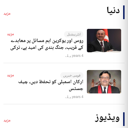
دنیا
مزید
مزید
انٹرنیشنل
روس اور یوکرین اہم مسائل پر معاہدے
کے قریب، جنگ بندی کی امید ہے، ترکی
4 years پہلے
مزید
قومی خبریں
ارکان اسمبلی کو تحفظ دیں، چیف
جسٹس
4 years پہلے
ویڈیوز
مزید