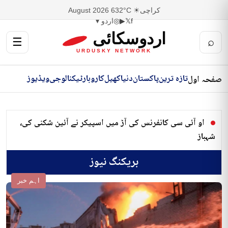
کراچی
☀ 32°C
6 August 2026
f
𝕏
▶
◎
اردو ▾
اردوسکائی
☰
⌕
URDUSKY NETWORK
تازہ ترین
پاکستان
دنیا
کھیل
کاروبار
ٹیکنالوجی
ویڈیوز
صفحہ اول
او آئی سی کانفرنس کی آڑ میں اسپیکر نے آئین شکنی کی،
شہباز
بریکنگ نیوز
اہم خبر