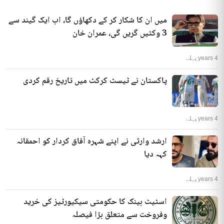
میں ان کا شکار کر کے دکھاؤں گا، اب ایک گیند سے
3 وکٹیں گریں گی، عمران خان
4 years پہلے
پاکستان نے ٹیسٹ کرکٹ میں تاریخ رقم کردی
4 years پہلے
ارشد وارثی نے اپنے شہرہ آفاق کردار کو احمقانہ
کہہ دیا
4 years پہلے
اسٹیٹ بینک کا حکومتی سیکیورٹیز کی خرید
وفروخت سے متعلق بڑا فیصلہ