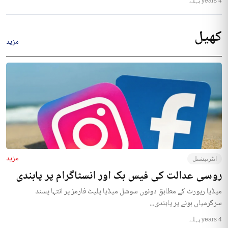
4 years پہلے
کھیل
مزید
مزید
انٹرنیشنل
روسی عدالت کی فیس بک اور انسٹاگرام پر پابندی
میڈیا رپورٹ کے مطابق دونوں سوشل میڈیا پلیٹ فارمز پر انتہا پسند
سرگرمیاں ہونے پر پابندی...
4 years پہلے