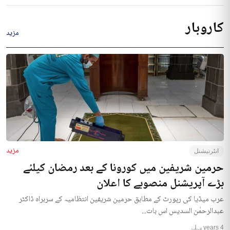
کاروبار
مزید
مزید
انٹرنیشنل
حرمین شریفین میں کورونا کے بعد رمضان کیلئے
بڑے آپریشنل منصوبے کا اعلان
عرب میڈیا کی رپورٹ کے مطابق حرمین شریفین انتظامیہ کے سربراہ ڈاکٹر
عبدالرحمٰن السدیس اس بات...
4 years پہلے