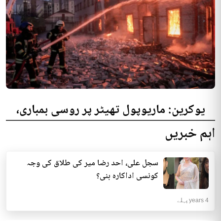
یوکرین: ماریوپول تھیٹر پر روسی بمباری،
300 افراد کی ہلاکت کا خدشہ
اہم خبریں
یوکرینی حکام نے مقامی تھیٹر پر روسی بمباری میں میں بڑی تعداد میں ہلاکتوں
کا خدشہ ظاہر کیا اور کہا کہ کم...
سجل علی، احد رضا میر کی طلاق کی وجہ
انٹرنیشنل | 4 years پہلے
کونسی اداکارہ بنی؟
4 years پہلے