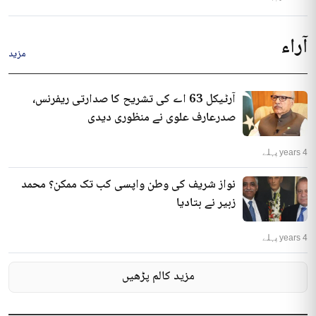
آراء
مزید
آرٹیکل 63 اے کی تشریح کا صدارتی ریفرنس،
صدرعارف علوی نے منظوری دیدی
4 years پہلے
نواز شریف کی وطن واپسی کب تک ممکن؟ محمد
زبیر نے بتادیا
4 years پہلے
مزید کالم پڑھیں