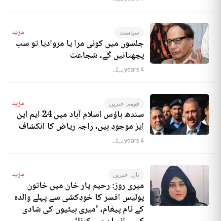
مزید
سیاست
جلسوں میں کوئی مرا یا مروادیا تو سب
پچھتائیں گے، شجاعت
4 years پہلے
مزید
قومی خبریں
سندھ ہاؤس اسلام آباد میں 24 ایم این
ایز موجود ہیں، راجہ ریاض کا انکشاف
4 years پہلے
مزید
تازہ خبریں
میری روز: رحیم یار خان میں خاتون
پولیس افسر کا خودکشی سے پہلے والدہ
کے نام پیغام، ’میری بیٹیوں کی شادی