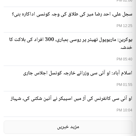
02:06 PM
سجل علی، احد رضا میر کی طلاق کی وجہ کونسی اداکارہ بنی؟
12:25 PM
یوکرین: ماریوپول تھیٹر پر روسی بمباری، 300 افراد کی ہلاکت کا
خدشہ
05:40 PM
اسلام آباد: او آئی سی وزرائے خارجہ کونسل اجلاس جاری
01:55 PM
او آئی سی کانفرنس کی آڑ میں اسپیکر نے آئین شکنی کی، شہباز
10:04 PM
مزید خبریں