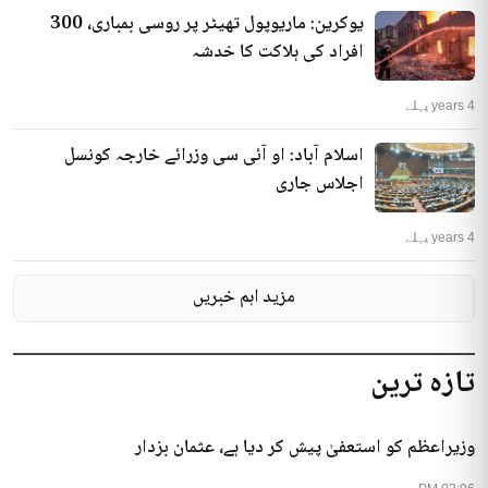
یوکرین: ماریوپول تھیٹر پر روسی بمباری، 300
افراد کی ہلاکت کا خدشہ
4 years پہلے
اسلام آباد: او آئی سی وزرائے خارجہ کونسل
اجلاس جاری
4 years پہلے
مزید اہم خبریں
تازہ ترین
وزیراعظم کو استعفیٰ پیش کر دیا ہے، عثمان بزدار