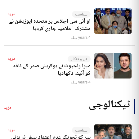
مزید
سیاست
او آئی سی اجلاس پر متحدہ اپوزیشن نے
مشترکہ اعلامیہ جاری کردیا
4 years پہلے
مزید
فن و فنکار
میرا راجپوت نے یوکرینی صدر کے ناقد
کو آئینہ دکھادیا
4 years پہلے
ٹیکنالوجی
مزید
مزید
سیاست
پیر کو تحریک عدم اعتماد پیش نہ ہوئی