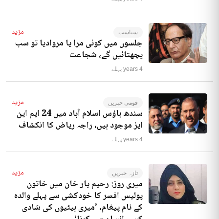
مزید
سیاست
جلسوں میں کوئی مرا یا مروادیا تو سب
پچھتائیں گے، شجاعت
4 years پہلے
مزید
قومی خبریں
سندھ ہاؤس اسلام آباد میں 24 ایم این
ایز موجود ہیں، راجہ ریاض کا انکشاف
4 years پہلے
مزید
تازہ خبریں
میری روز: رحیم یار خان میں خاتون
پولیس افسر کا خودکشی سے پہلے والدہ
کے نام پیغام، ’میری بیٹیوں کی شادی