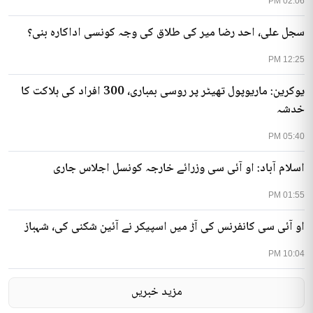
02:06 PM
سجل علی، احد رضا میر کی طلاق کی وجہ کونسی اداکارہ بنی؟
12:25 PM
یوکرین: ماریوپول تھیٹر پر روسی بمباری، 300 افراد کی ہلاکت کا
خدشہ
05:40 PM
اسلام آباد: او آئی سی وزرائے خارجہ کونسل اجلاس جاری
01:55 PM
او آئی سی کانفرنس کی آڑ میں اسپیکر نے آئین شکنی کی، شہباز
10:04 PM
مزید خبریں