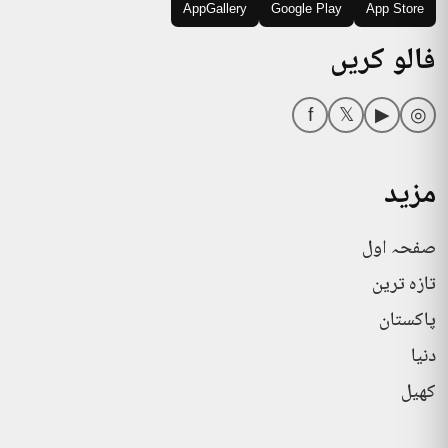
AppGallery
Google Play
App Store
فالو کریں
f
𝕏
▶
◎
مزید
صفحہ اول
تازہ ترین
پاکستان
دنیا
کھیل