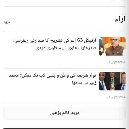
آراء
مزید
آرٹیکل 63 اے کی تشریح کا صدارتی ریفرنس،
صدرعارف علوی نے منظوری دیدی
4 years پہلے
نواز شریف کی وطن واپسی کب تک ممکن؟ محمد
زبیر نے بتادیا
4 years پہلے
مزید کالم پڑھیں