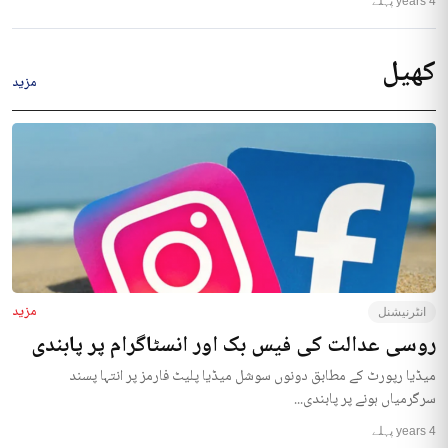
4 years پہلے
کھیل
مزید
مزید
انٹرنیشنل
روسی عدالت کی فیس بک اور انسٹاگرام پر پابندی
میڈیا رپورٹ کے مطابق دونوں سوشل میڈیا پلیٹ فارمز پر انتہا پسند
سرگرمیاں ہونے پر پابندی...
4 years پہلے