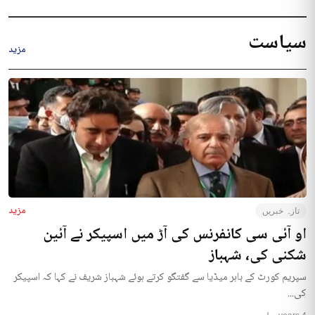
سیاست
مزید
مزید
تازہ خبریں
او آئی سی کانفرنس کی آڑ میں اسپیکر نے آئین
شکنی کی، شہباز
سپریم کورٹ کے باہر میڈیا سے گفتگو کرتے ہوئے شہباز شریف نے کہا کہ اسپیکر
کی...