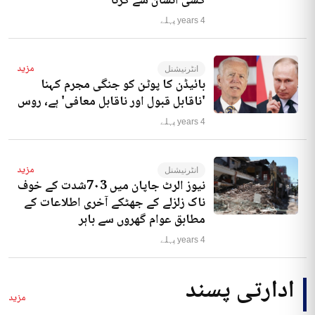
کسی انسان سے کرنا‘
4 years پہلے
مزید
انٹرنیشنل
بائیڈن کا پوٹن کو جنگی مجرم کہنا
'ناقابل قبول اور ناقابل معافی' ہے، روس
4 years پہلے
مزید
انٹرنیشنل
نیوز الرٹ جاپان میں 7۰3شدت کے خوف
ناک زلزلے کے جھٹکے آخری اطلاعات کے
مطابق عوام گھروں سے باہر
4 years پہلے
ادارتی پسند
مزید