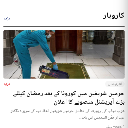
کاروبار
مزید
مزید
انٹرنیشنل
حرمین شریفین میں کورونا کے بعد رمضان کیلئے
بڑے آپریشنل منصوبے کا اعلان
عرب میڈیا کی رپورٹ کے مطابق حرمین شریفین انتظامیہ کے سربراہ ڈاکٹر
عبدالرحمٰن السدیس اس بات...
4 years پہلے