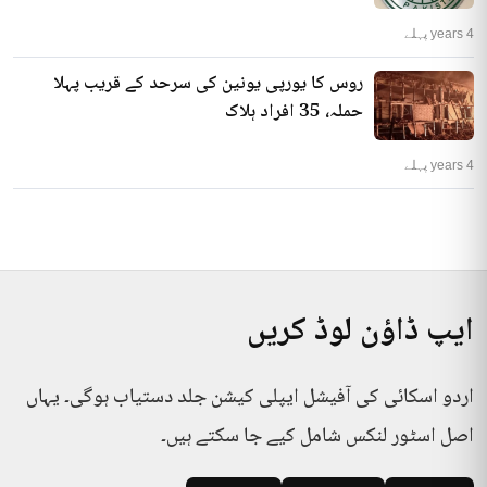
4 years پہلے
روس کا یورپی یونین کی سرحد کے قریب پہلا
حملہ، 35 افراد ہلاک
4 years پہلے
ایپ ڈاؤن لوڈ کریں
اردو اسکائی کی آفیشل ایپلی کیشن جلد دستیاب ہوگی۔ یہاں
اصل اسٹور لنکس شامل کیے جا سکتے ہیں۔