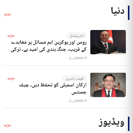
دنیا
مزید
مزید
انٹرنیشنل
روس اور یوکرین اہم مسائل پر معاہدے
کے قریب، جنگ بندی کی امید ہے، ترکی
4 years پہلے
مزید
قومی خبریں
ارکان اسمبلی کو تحفظ دیں، چیف
جسٹس
4 years پہلے
ویڈیوز
مزید