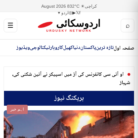
کراچی
☀ 32°C
8 August 2026
f
𝕏
▶
◎
اردو ▾
اردوسکائی
☰
⌕
URDUSKY NETWORK
تازہ ترین
پاکستان
دنیا
کھیل
کاروبار
ٹیکنالوجی
ویڈیوز
صفحہ اول
او آئی سی کانفرنس کی آڑ میں اسپیکر نے آئین شکنی کی،
شہباز
بریکنگ نیوز
اہم خبر