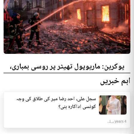
یوکرین: ماریوپول تھیٹر پر روسی بمباری،
300 افراد کی ہلاکت کا خدشہ
اہم خبریں
یوکرینی حکام نے مقامی تھیٹر پر روسی بمباری میں میں بڑی تعداد میں ہلاکتوں
کا خدشہ ظاہر کیا اور کہا کہ کم...
سجل علی، احد رضا میر کی طلاق کی وجہ
انٹرنیشنل | 4 years پہلے
کونسی اداکارہ بنی؟
4 years پہلے