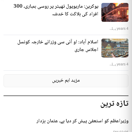
یوکرین: ماریوپول تھیٹر پر روسی بمباری، 300
افراد کی ہلاکت کا خدشہ
4 years پہلے
اسلام آباد: او آئی سی وزرائے خارجہ کونسل
اجلاس جاری
4 years پہلے
مزید اہم خبریں
تازہ ترین
وزیراعظم کو استعفیٰ پیش کر دیا ہے، عثمان بزدار