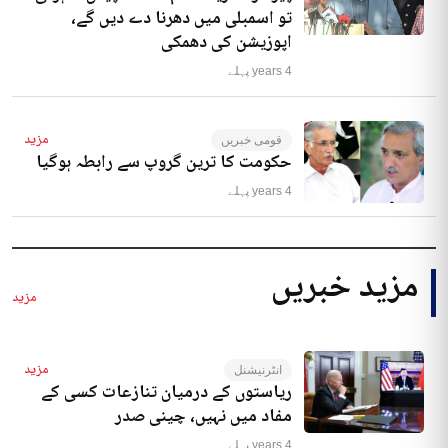
تو اسمبلی میں دھرنا دے دیں گے،
اپوزیشن کی دھمکی
4 years پہلے
مزید
قومی خبریں
حکومت کا ترین گروپ سے رابطہ ہوگیا
4 years پہلے
مزید خبریں
مزید
مزید
انٹرنیشنل
ریاستوں کے درمیان تنازعات کسی کے
مفاد میں نہیں، چینی صدر
4 years پہلے