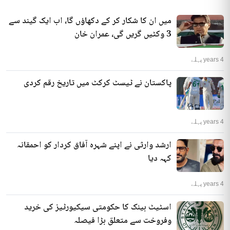
میں ان کا شکار کر کے دکھاؤں گا، اب ایک گیند سے
3 وکٹیں گریں گی، عمران خان
4 years پہلے
پاکستان نے ٹیسٹ کرکٹ میں تاریخ رقم کردی
4 years پہلے
ارشد وارثی نے اپنے شہرہ آفاق کردار کو احمقانہ
کہہ دیا
4 years پہلے
اسٹیٹ بینک کا حکومتی سیکیورٹیز کی خرید
وفروخت سے متعلق بڑا فیصلہ