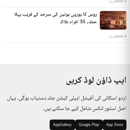
4 years پہلے
روس کا یورپی یونین کی سرحد کے قریب پہلا
حملہ، 35 افراد ہلاک
4 years پہلے
ایپ ڈاؤن لوڈ کریں
اردو اسکائی کی آفیشل ایپلی کیشن جلد دستیاب ہوگی۔ یہاں
اصل اسٹور لنکس شامل کیے جا سکتے ہیں۔
AppGallery
Google Play
App Store