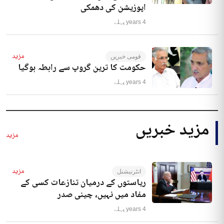
اپوزیشن کی دھمکی
4 years پہلے
مزید
قومی خبریں
حکومت کا ترین گروپ سے رابطہ ہوگیا
4 years پہلے
مزید خبریں
مزید
مزید
انٹرنیشنل
ریاستوں کے درمیان تنازعات کسی کے
مفاد میں نہیں، چینی صدر
4 years پہلے