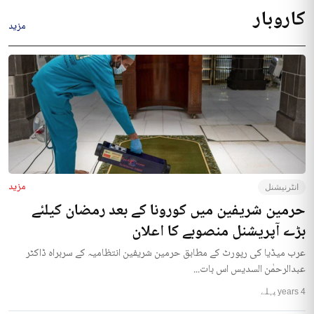
کاروبار
مزید
مزید
انٹرنیشنل
حرمین شریفین میں کورونا کے بعد رمضان کیلئے
بڑے آپریشنل منصوبے کا اعلان
عرب میڈیا کی رپورٹ کے مطابق حرمین شریفین انتظامیہ کے سربراہ ڈاکٹر
عبدالرحمٰن السدیس اس بات...
4 years پہلے