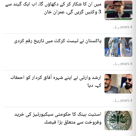
میں ان کا شکار کر کے دکھاؤں گا، اب ایک گیند سے
3 وکٹیں گریں گی، عمران خان
4 years پہلے
پاکستان نے ٹیسٹ کرکٹ میں تاریخ رقم کردی
4 years پہلے
ارشد وارثی نے اپنے شہرہ آفاق کردار کو احمقانہ
کہہ دیا
4 years پہلے
اسٹیٹ بینک کا حکومتی سیکیورٹیز کی خرید
وفروخت سے متعلق بڑا فیصلہ