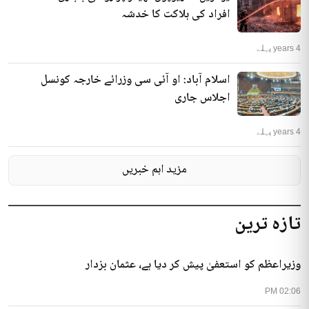
افراد کی ہلاکت کا خدشہ
4 years پہلے
اسلام آباد: او آئی سی وزرائے خارجہ کونسل
اجلاس جاری
4 years پہلے
مزید اہم خبریں
تازہ ترین
وزیراعظم کو استعفیٰ پیش کر دیا ہے، عثمان بزدار
02:06 PM