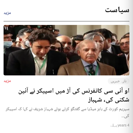
سیاست
مزید
مزید
تازہ خبریں
او آئی سی کانفرنس کی آڑ میں اسپیکر نے آئین
شکنی کی، شہباز
سپریم کورٹ کے باہر میڈیا سے گفتگو کرتے ہوئے شہباز شریف نے کہا کہ اسپیکر
کی...
4 years پہلے