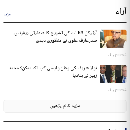
آراء
مزید
آرٹیکل 63 اے کی تشریح کا صدارتی ریفرنس،
صدرعارف علوی نے منظوری دیدی
4 years پہلے
نواز شریف کی وطن واپسی کب تک ممکن؟ محمد
زبیر نے بتادیا
4 years پہلے
مزید کالم پڑھیں