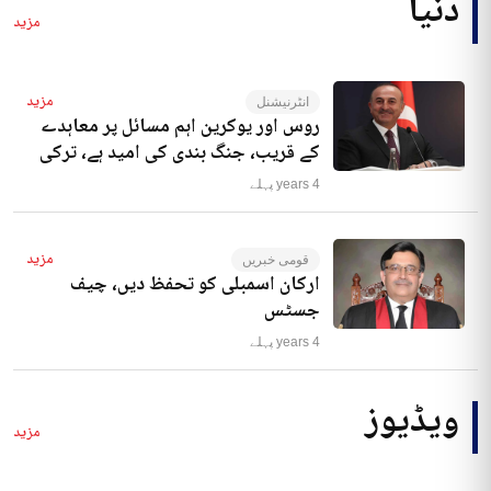
دنیا
مزید
مزید
انٹرنیشنل
روس اور یوکرین اہم مسائل پر معاہدے
کے قریب، جنگ بندی کی امید ہے، ترکی
4 years پہلے
مزید
قومی خبریں
ارکان اسمبلی کو تحفظ دیں، چیف
جسٹس
4 years پہلے
ویڈیوز
مزید