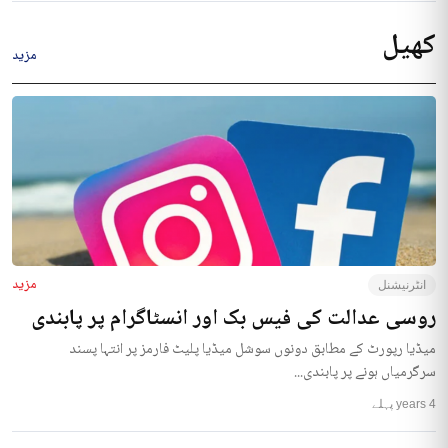
کھیل
مزید
مزید
انٹرنیشنل
روسی عدالت کی فیس بک اور انسٹاگرام پر پابندی
میڈیا رپورٹ کے مطابق دونوں سوشل میڈیا پلیٹ فارمز پر انتہا پسند
سرگرمیاں ہونے پر پابندی...
4 years پہلے