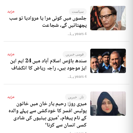
مزید
سیاست
جلسوں میں کوئی مرا یا مروادیا تو سب
پچھتائیں گے، شجاعت
4 years پہلے
مزید
قومی خبریں
سندھ ہاؤس اسلام آباد میں 24 ایم این
ایز موجود ہیں، راجہ ریاض کا انکشاف
4 years پہلے
مزید
تازہ خبریں
میری روز: رحیم یار خان میں خاتون
پولیس افسر کا خودکشی سے پہلے والدہ
کے نام پیغام، ’میری بیٹیوں کی شادی
کسی انسان سے کرنا‘