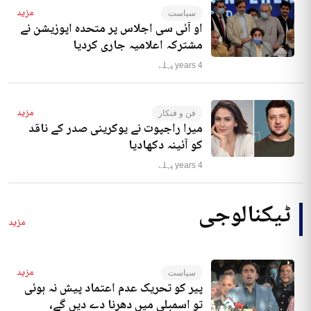
مزید
سیاست
او آئی سی اجلاس پر متحدہ اپوزیشن نے
مشترکہ اعلامیہ جاری کردیا
4 years پہلے
مزید
فن و فنکار
میرا راجپوت نے یوکرینی صدر کے ناقد
کو آئینہ دکھادیا
4 years پہلے
ٹیکنالوجی
مزید
مزید
سیاست
پیر کو تحریک عدم اعتماد پیش نہ ہوئی
تو اسمبلی میں دھرنا دے دیں گے،