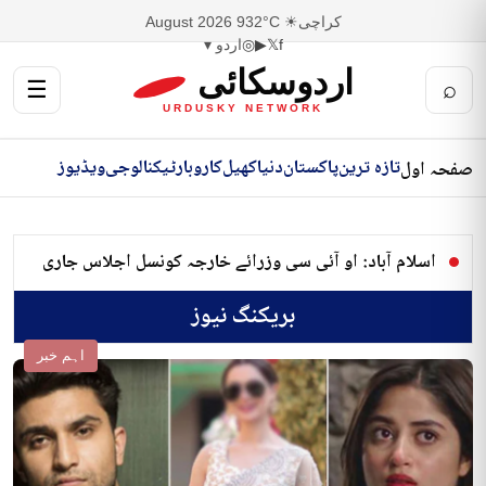
کراچی
☀ 32°C
9 August 2026
f
𝕏
▶
◎
اردو ▾
اردوسکائی
☰
⌕
URDUSKY NETWORK
تازہ ترین
پاکستان
دنیا
کھیل
کاروبار
ٹیکنالوجی
ویڈیوز
صفحہ اول
اسلام آباد: او آئی سی وزرائے خارجہ کونسل اجلاس جاری
بریکنگ نیوز
اہم خبر