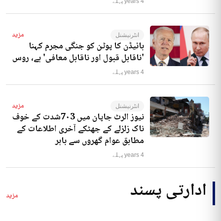
4 years پہلے
مزید
انٹرنیشنل
بائیڈن کا پوٹن کو جنگی مجرم کہنا
'ناقابل قبول اور ناقابل معافی' ہے، روس
4 years پہلے
مزید
انٹرنیشنل
نیوز الرٹ جاپان میں 7۰3شدت کے خوف
ناک زلزلے کے جھٹکے آخری اطلاعات کے
مطابق عوام گھروں سے باہر
4 years پہلے
ادارتی پسند
مزید