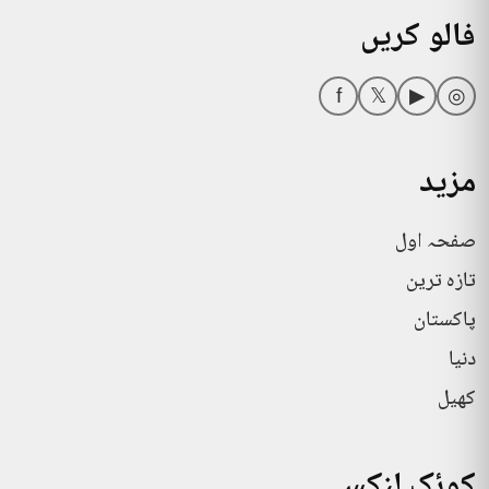
فالو کریں
f
𝕏
▶
◎
مزید
صفحہ اول
تازہ ترین
پاکستان
دنیا
کھیل
کوئک لنکس