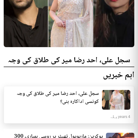
سجل علی، احد رضا میر کی طلاق کی وجہ
کونسی اداکارہ بنی؟
اہم خبریں
سوشل میڈیا پر گزشتہ روز صحافی مطلوب طاہر کا ایک ویڈیو بیان وائرل رہا جس
میں اُن کی جانب سے سجل علی...
سجل علی، احد رضا میر کی طلاق کی وجہ
فن و فنکار | 4 years پہلے
کونسی اداکارہ بنی؟
4 years پہلے
یوکرین: ماریوپول تھیٹر پر روسی بمباری، 300