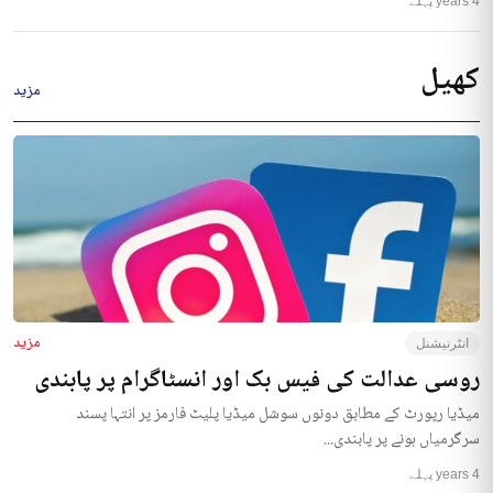
4 years پہلے
کھیل
مزید
مزید
انٹرنیشنل
روسی عدالت کی فیس بک اور انسٹاگرام پر پابندی
میڈیا رپورٹ کے مطابق دونوں سوشل میڈیا پلیٹ فارمز پر انتہا پسند
سرگرمیاں ہونے پر پابندی...
4 years پہلے