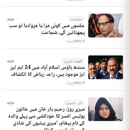
مزید
سیاست
جلسوں میں کوئی مرا یا مروادیا تو سب
پچھتائیں گے، شجاعت
4 years پہلے
مزید
قومی خبریں
سندھ ہاؤس اسلام آباد میں 24 ایم این
ایز موجود ہیں، راجہ ریاض کا انکشاف
4 years پہلے
مزید
تازہ خبریں
میری روز: رحیم یار خان میں خاتون
پولیس افسر کا خودکشی سے پہلے والدہ
کے نام پیغام، ’میری بیٹیوں کی شادی