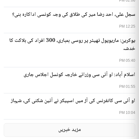
02:06 PM
سجل علی، احد رضا میر کی طلاق کی وجہ کونسی اداکارہ بنی؟
12:25 PM
یوکرین: ماریوپول تھیٹر پر روسی بمباری، 300 افراد کی ہلاکت کا
خدشہ
05:40 PM
اسلام آباد: او آئی سی وزرائے خارجہ کونسل اجلاس جاری
01:55 PM
او آئی سی کانفرنس کی آڑ میں اسپیکر نے آئین شکنی کی، شہباز
10:04 PM
مزید خبریں