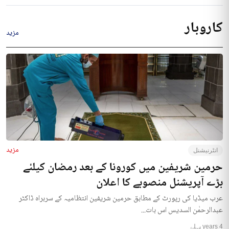
کاروبار
مزید
مزید
انٹرنیشنل
حرمین شریفین میں کورونا کے بعد رمضان کیلئے
بڑے آپریشنل منصوبے کا اعلان
عرب میڈیا کی رپورٹ کے مطابق حرمین شریفین انتظامیہ کے سربراہ ڈاکٹر
عبدالرحمٰن السدیس اس بات...
4 years پہلے