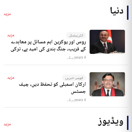
دنیا
مزید
مزید
انٹرنیشنل
روس اور یوکرین اہم مسائل پر معاہدے
کے قریب، جنگ بندی کی امید ہے، ترکی
4 years پہلے
مزید
قومی خبریں
ارکان اسمبلی کو تحفظ دیں، چیف
جسٹس
4 years پہلے
ویڈیوز
مزید