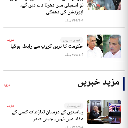
تو اسمبلی میں دھرنا دے دیں گے،
اپوزیشن کی دھمکی
4 years پہلے
مزید
قومی خبریں
حکومت کا ترین گروپ سے رابطہ ہوگیا
4 years پہلے
مزید خبریں
مزید
مزید
انٹرنیشنل
ریاستوں کے درمیان تنازعات کسی کے
مفاد میں نہیں، چینی صدر
4 years پہلے