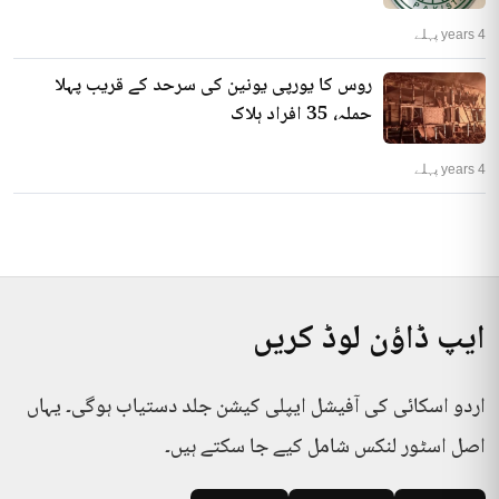
4 years پہلے
روس کا یورپی یونین کی سرحد کے قریب پہلا
حملہ، 35 افراد ہلاک
4 years پہلے
ایپ ڈاؤن لوڈ کریں
اردو اسکائی کی آفیشل ایپلی کیشن جلد دستیاب ہوگی۔ یہاں
اصل اسٹور لنکس شامل کیے جا سکتے ہیں۔