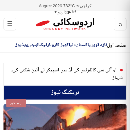
کراچی
☀ 32°C
7 August 2026
f
𝕏
▶
◎
اردو ▾
اردوسکائی
☰
⌕
URDUSKY NETWORK
تازہ ترین
پاکستان
دنیا
کھیل
کاروبار
ٹیکنالوجی
ویڈیوز
صفحہ اول
او آئی سی کانفرنس کی آڑ میں اسپیکر نے آئین شکنی کی،
شہباز
بریکنگ نیوز
اہم خبر