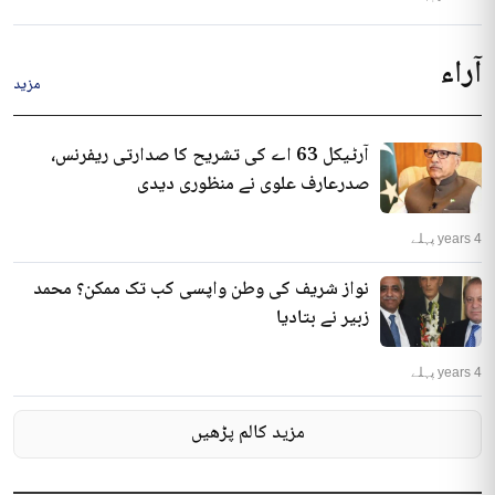
آراء
مزید
آرٹیکل 63 اے کی تشریح کا صدارتی ریفرنس،
صدرعارف علوی نے منظوری دیدی
4 years پہلے
نواز شریف کی وطن واپسی کب تک ممکن؟ محمد
زبیر نے بتادیا
4 years پہلے
مزید کالم پڑھیں