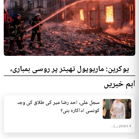
یوکرین: ماریوپول تھیٹر پر روسی بمباری،
300 افراد کی ہلاکت کا خدشہ
اہم خبریں
یوکرینی حکام نے مقامی تھیٹر پر روسی بمباری میں میں بڑی تعداد میں ہلاکتوں
کا خدشہ ظاہر کیا اور کہا کہ کم...
سجل علی، احد رضا میر کی طلاق کی وجہ
انٹرنیشنل | 4 years پہلے
کونسی اداکارہ بنی؟
4 years پہلے