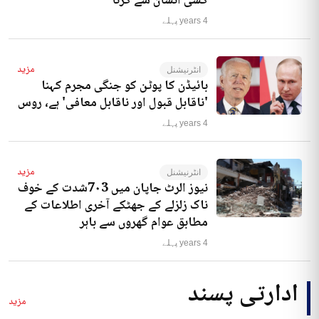
کسی انسان سے کرنا‘
4 years پہلے
مزید
انٹرنیشنل
بائیڈن کا پوٹن کو جنگی مجرم کہنا
'ناقابل قبول اور ناقابل معافی' ہے، روس
4 years پہلے
مزید
انٹرنیشنل
نیوز الرٹ جاپان میں 7۰3شدت کے خوف
ناک زلزلے کے جھٹکے آخری اطلاعات کے
مطابق عوام گھروں سے باہر
4 years پہلے
ادارتی پسند
مزید