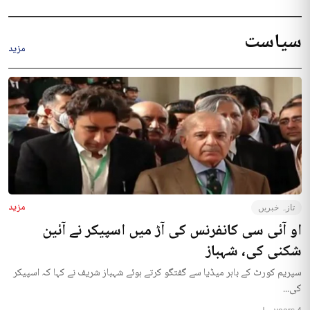
سیاست
مزید
مزید
تازہ خبریں
او آئی سی کانفرنس کی آڑ میں اسپیکر نے آئین
شکنی کی، شہباز
سپریم کورٹ کے باہر میڈیا سے گفتگو کرتے ہوئے شہباز شریف نے کہا کہ اسپیکر
کی...