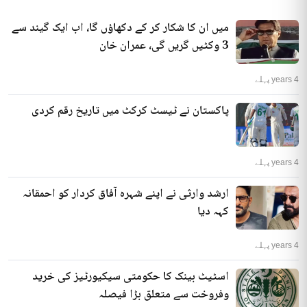
میں ان کا شکار کر کے دکھاؤں گا، اب ایک گیند سے
3 وکٹیں گریں گی، عمران خان
4 years پہلے
پاکستان نے ٹیسٹ کرکٹ میں تاریخ رقم کردی
4 years پہلے
ارشد وارثی نے اپنے شہرہ آفاق کردار کو احمقانہ
کہہ دیا
4 years پہلے
اسٹیٹ بینک کا حکومتی سیکیورٹیز کی خرید
وفروخت سے متعلق بڑا فیصلہ