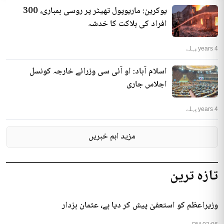
یوکرین: ماریوپول تھیٹر پر روسی بمباری، 300
افراد کی ہلاکت کا خدشہ
4 years پہلے
اسلام آباد: او آئی سی وزرائے خارجہ کونسل
اجلاس جاری
4 years پہلے
مزید اہم خبریں
تازہ ترین
وزیراعظم کو استعفیٰ پیش کر دیا ہے، عثمان بزدار