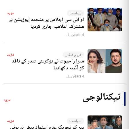
مزید
سیاست
او آئی سی اجلاس پر متحدہ اپوزیشن نے
مشترکہ اعلامیہ جاری کردیا
4 years پہلے
مزید
فن و فنکار
میرا راجپوت نے یوکرینی صدر کے ناقد
کو آئینہ دکھادیا
4 years پہلے
ٹیکنالوجی
مزید
مزید
سیاست
پیر کو تحریک عدم اعتماد پیش نہ ہوئی