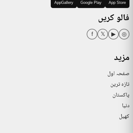
AppGallery
Google Play
App Store
فالو کریں
f
𝕏
▶
◎
مزید
صفحہ اول
تازہ ترین
پاکستان
دنیا
کھیل