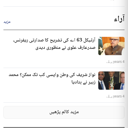
آراء
مزید
آرٹیکل 63 اے کی تشریح کا صدارتی ریفرنس،
صدرعارف علوی نے منظوری دیدی
4 years پہلے
نواز شریف کی وطن واپسی کب تک ممکن؟ محمد
زبیر نے بتادیا
4 years پہلے
مزید کالم پڑھیں