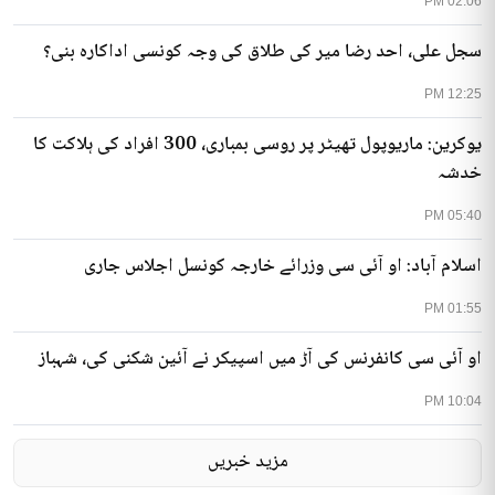
02:06 PM
سجل علی، احد رضا میر کی طلاق کی وجہ کونسی اداکارہ بنی؟
12:25 PM
یوکرین: ماریوپول تھیٹر پر روسی بمباری، 300 افراد کی ہلاکت کا
خدشہ
05:40 PM
اسلام آباد: او آئی سی وزرائے خارجہ کونسل اجلاس جاری
01:55 PM
او آئی سی کانفرنس کی آڑ میں اسپیکر نے آئین شکنی کی، شہباز
10:04 PM
مزید خبریں