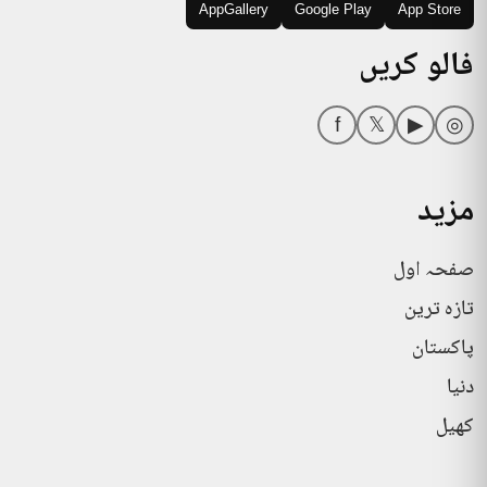
AppGallery
Google Play
App Store
فالو کریں
f
𝕏
▶
◎
مزید
صفحہ اول
تازہ ترین
پاکستان
دنیا
کھیل