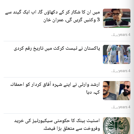
میں ان کا شکار کر کے دکھاؤں گا، اب ایک گیند سے
3 وکٹیں گریں گی، عمران خان
4 years پہلے
پاکستان نے ٹیسٹ کرکٹ میں تاریخ رقم کردی
4 years پہلے
ارشد وارثی نے اپنے شہرہ آفاق کردار کو احمقانہ
کہہ دیا
4 years پہلے
اسٹیٹ بینک کا حکومتی سیکیورٹیز کی خرید
وفروخت سے متعلق بڑا فیصلہ