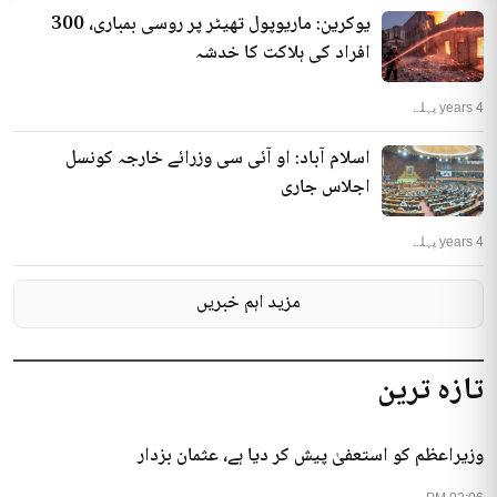
یوکرین: ماریوپول تھیٹر پر روسی بمباری، 300
افراد کی ہلاکت کا خدشہ
4 years پہلے
اسلام آباد: او آئی سی وزرائے خارجہ کونسل
اجلاس جاری
4 years پہلے
مزید اہم خبریں
تازہ ترین
وزیراعظم کو استعفیٰ پیش کر دیا ہے، عثمان بزدار