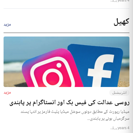
4 years پہلے
کھیل
مزید
مزید
انٹرنیشنل
روسی عدالت کی فیس بک اور انسٹاگرام پر پابندی
میڈیا رپورٹ کے مطابق دونوں سوشل میڈیا پلیٹ فارمز پر انتہا پسند
سرگرمیاں ہونے پر پابندی...
4 years پہلے