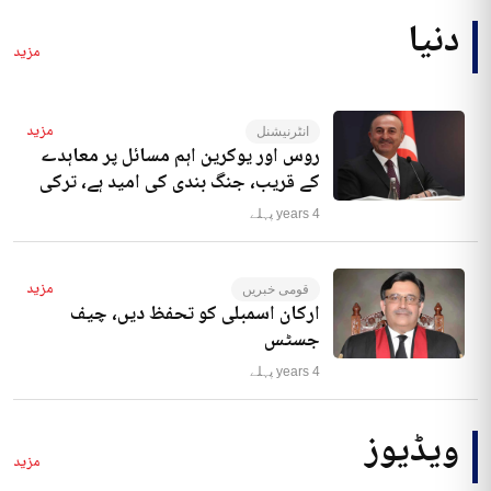
دنیا
مزید
مزید
انٹرنیشنل
روس اور یوکرین اہم مسائل پر معاہدے
کے قریب، جنگ بندی کی امید ہے، ترکی
4 years پہلے
مزید
قومی خبریں
ارکان اسمبلی کو تحفظ دیں، چیف
جسٹس
4 years پہلے
ویڈیوز
مزید