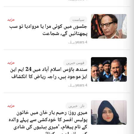
مزید
سیاست
جلسوں میں کوئی مرا یا مروادیا تو سب
پچھتائیں گے، شجاعت
4 years پہلے
مزید
قومی خبریں
سندھ ہاؤس اسلام آباد میں 24 ایم این
ایز موجود ہیں، راجہ ریاض کا انکشاف
4 years پہلے
مزید
تازہ خبریں
میری روز: رحیم یار خان میں خاتون
پولیس افسر کا خودکشی سے پہلے والدہ
کے نام پیغام، ’میری بیٹیوں کی شادی