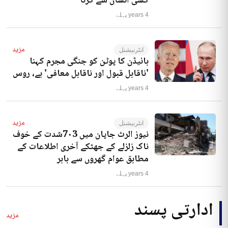
کسی انسان سے کرنا‘
4 years پہلے
مزید
انٹرنیشنل
بائیڈن کا پوٹن کو جنگی مجرم کہنا
'ناقابل قبول اور ناقابل معافی' ہے، روس
4 years پہلے
مزید
انٹرنیشنل
نیوز الرٹ جاپان میں 7۰3شدت کے خوف
ناک زلزلے کے جھٹکے آخری اطلاعات کے
مطابق عوام گھروں سے باہر
4 years پہلے
ادارتی پسند
مزید