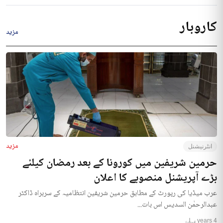
کاروبار
مزید
مزید
انٹرنیشنل
حرمین شریفین میں کورونا کے بعد رمضان کیلئے
بڑے آپریشنل منصوبے کا اعلان
عرب میڈیا کی رپورٹ کے مطابق حرمین شریفین انتظامیہ کے سربراہ ڈاکٹر
عبدالرحمٰن السدیس اس بات...
4 years پہلے