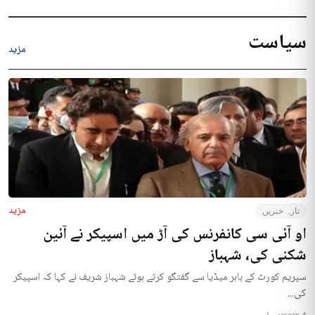
سیاست
مزید
مزید
تازہ خبریں
او آئی سی کانفرنس کی آڑ میں اسپیکر نے آئین
شکنی کی، شہباز
سپریم کورٹ کے باہر میڈیا سے گفتگو کرتے ہوئے شہباز شریف نے کہا کہ اسپیکر
کی...