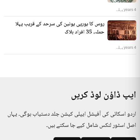
4 years پہلے
روس کا یورپی یونین کی سرحد کے قریب پہلا
حملہ، 35 افراد ہلاک
4 years پہلے
ایپ ڈاؤن لوڈ کریں
اردو اسکائی کی آفیشل ایپلی کیشن جلد دستیاب ہوگی۔ یہاں
اصل اسٹور لنکس شامل کیے جا سکتے ہیں۔