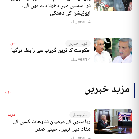
تو اسمبلی میں دھرنا دے دیں گے،
اپوزیشن کی دھمکی
4 years پہلے
مزید
قومی خبریں
حکومت کا ترین گروپ سے رابطہ ہوگیا
4 years پہلے
مزید خبریں
مزید
مزید
انٹرنیشنل
ریاستوں کے درمیان تنازعات کسی کے
مفاد میں نہیں، چینی صدر
4 years پہلے