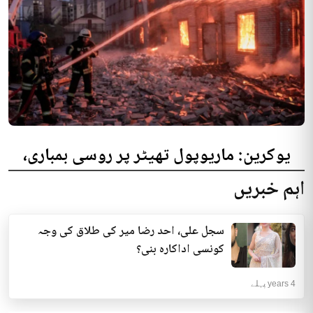
یوکرین: ماریوپول تھیٹر پر روسی بمباری،
300 افراد کی ہلاکت کا خدشہ
اہم خبریں
یوکرینی حکام نے مقامی تھیٹر پر روسی بمباری میں میں بڑی تعداد میں ہلاکتوں
کا خدشہ ظاہر کیا اور کہا کہ کم...
سجل علی، احد رضا میر کی طلاق کی وجہ
انٹرنیشنل | 4 years پہلے
کونسی اداکارہ بنی؟
4 years پہلے