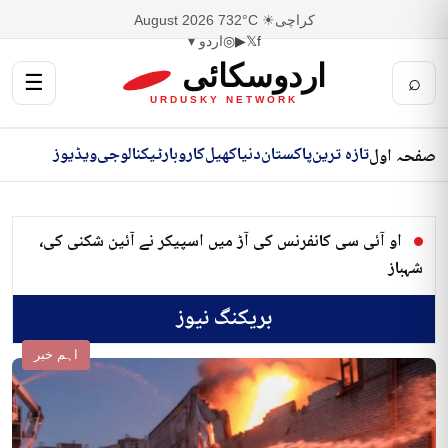
کراچی
☀ 32°C
7 August 2026
f
𝕏
▶
◎
اردو ▾
اردوسکائی
☰
⌕
URDUSKY NETWORK
تازہ ترین
پاکستان
دنیا
کھیل
کاروبار
ٹیکنالوجی
ویڈیوز
صفحہ اول
او آئی سی کانفرنس کی آڑ میں اسپیکر نے آئین شکنی کی،
شہباز
بریکنگ نیوز
اہم خبر