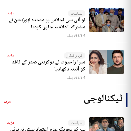
مزید
سیاست
او آئی سی اجلاس پر متحدہ اپوزیشن نے
مشترکہ اعلامیہ جاری کردیا
4 years پہلے
مزید
فن و فنکار
میرا راجپوت نے یوکرینی صدر کے ناقد
کو آئینہ دکھادیا
4 years پہلے
ٹیکنالوجی
مزید
مزید
سیاست
پیر کو تحریک عدم اعتماد پیش نہ ہوئی