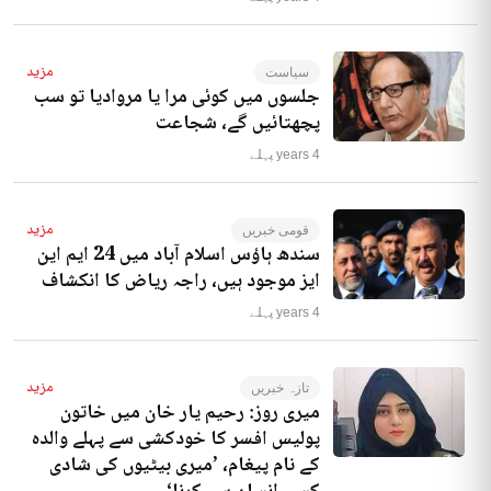
مزید
سیاست
جلسوں میں کوئی مرا یا مروادیا تو سب
پچھتائیں گے، شجاعت
4 years پہلے
مزید
قومی خبریں
سندھ ہاؤس اسلام آباد میں 24 ایم این
ایز موجود ہیں، راجہ ریاض کا انکشاف
4 years پہلے
مزید
تازہ خبریں
میری روز: رحیم یار خان میں خاتون
پولیس افسر کا خودکشی سے پہلے والدہ
کے نام پیغام، ’میری بیٹیوں کی شادی