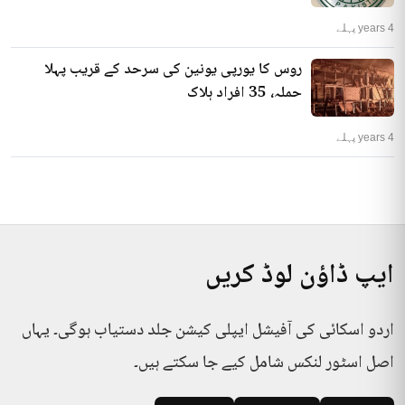
4 years پہلے
روس کا یورپی یونین کی سرحد کے قریب پہلا
حملہ، 35 افراد ہلاک
4 years پہلے
ایپ ڈاؤن لوڈ کریں
اردو اسکائی کی آفیشل ایپلی کیشن جلد دستیاب ہوگی۔ یہاں
اصل اسٹور لنکس شامل کیے جا سکتے ہیں۔