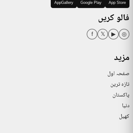
AppGallery
Google Play
App Store
فالو کریں
f
𝕏
▶
◎
مزید
صفحہ اول
تازہ ترین
پاکستان
دنیا
کھیل