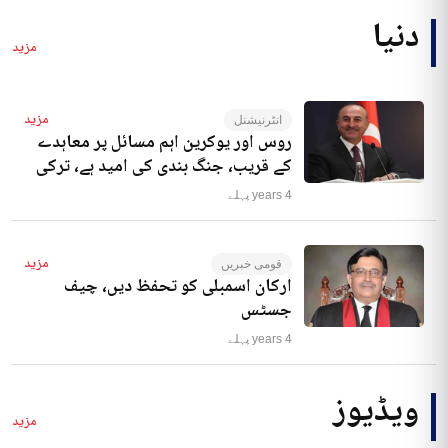
دنیا
مزید
مزید
انٹرنیشنل
روس اور یوکرین اہم مسائل پر معاہدے
کے قریب، جنگ بندی کی امید ہے، ترکی
4 years پہلے
مزید
قومی خبریں
ارکان اسمبلی کو تحفظ دیں، چیف
جسٹس
4 years پہلے
ویڈیوز
مزید