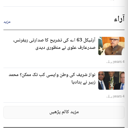
آراء
مزید
آرٹیکل 63 اے کی تشریح کا صدارتی ریفرنس،
صدرعارف علوی نے منظوری دیدی
4 years پہلے
نواز شریف کی وطن واپسی کب تک ممکن؟ محمد
زبیر نے بتادیا
4 years پہلے
مزید کالم پڑھیں