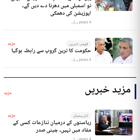
تو اسمبلی میں دھرنا دے دیں گے،
اپوزیشن کی دھمکی
4 years پہلے
مزید
قومی خبریں
حکومت کا ترین گروپ سے رابطہ ہوگیا
4 years پہلے
مزید خبریں
مزید
مزید
انٹرنیشنل
ریاستوں کے درمیان تنازعات کسی کے
مفاد میں نہیں، چینی صدر
4 years پہلے