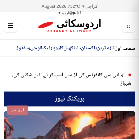
کراچی
☀ 32°C
7 August 2026
f
𝕏
▶
◎
اردو ▾
اردوسکائی
☰
⌕
URDUSKY NETWORK
تازہ ترین
پاکستان
دنیا
کھیل
کاروبار
ٹیکنالوجی
ویڈیوز
صفحہ اول
او آئی سی کانفرنس کی آڑ میں اسپیکر نے آئین شکنی کی،
شہباز
بریکنگ نیوز
اہم خبر