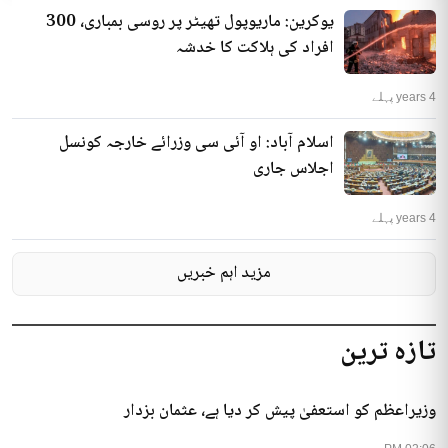
یوکرین: ماریوپول تھیٹر پر روسی بمباری، 300
افراد کی ہلاکت کا خدشہ
4 years پہلے
اسلام آباد: او آئی سی وزرائے خارجہ کونسل
اجلاس جاری
4 years پہلے
مزید اہم خبریں
تازہ ترین
وزیراعظم کو استعفیٰ پیش کر دیا ہے، عثمان بزدار