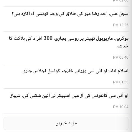
02:06 PM
سجل علی، احد رضا میر کی طلاق کی وجہ کونسی اداکارہ بنی؟
12:25 PM
یوکرین: ماریوپول تھیٹر پر روسی بمباری، 300 افراد کی ہلاکت کا
خدشہ
05:40 PM
اسلام آباد: او آئی سی وزرائے خارجہ کونسل اجلاس جاری
01:55 PM
او آئی سی کانفرنس کی آڑ میں اسپیکر نے آئین شکنی کی، شہباز
10:04 PM
مزید خبریں