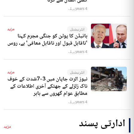
کسی انسان سے کرنا‘
4 years پہلے
مزید
انٹرنیشنل
بائیڈن کا پوٹن کو جنگی مجرم کہنا
'ناقابل قبول اور ناقابل معافی' ہے، روس
4 years پہلے
مزید
انٹرنیشنل
نیوز الرٹ جاپان میں 7۰3شدت کے خوف
ناک زلزلے کے جھٹکے آخری اطلاعات کے
مطابق عوام گھروں سے باہر
4 years پہلے
ادارتی پسند
مزید