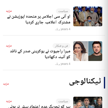
مزید
سیاست
او آئی سی اجلاس پر متحدہ اپوزیشن نے
مشترکہ اعلامیہ جاری کردیا
4 years پہلے
مزید
فن و فنکار
میرا راجپوت نے یوکرینی صدر کے ناقد
کو آئینہ دکھادیا
4 years پہلے
ٹیکنالوجی
مزید
مزید
سیاست
پیر کو تحریک عدم اعتماد پیش نہ ہوئی