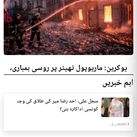
یوکرین: ماریوپول تھیٹر پر روسی بمباری،
300 افراد کی ہلاکت کا خدشہ
اہم خبریں
یوکرینی حکام نے مقامی تھیٹر پر روسی بمباری میں میں بڑی تعداد میں ہلاکتوں
کا خدشہ ظاہر کیا اور کہا کہ کم...
سجل علی، احد رضا میر کی طلاق کی وجہ
انٹرنیشنل | 4 years پہلے
کونسی اداکارہ بنی؟
4 years پہلے