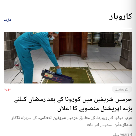
کاروبار
مزید
مزید
انٹرنیشنل
حرمین شریفین میں کورونا کے بعد رمضان کیلئے
بڑے آپریشنل منصوبے کا اعلان
عرب میڈیا کی رپورٹ کے مطابق حرمین شریفین انتظامیہ کے سربراہ ڈاکٹر
عبدالرحمٰن السدیس اس بات...
4 years پہلے