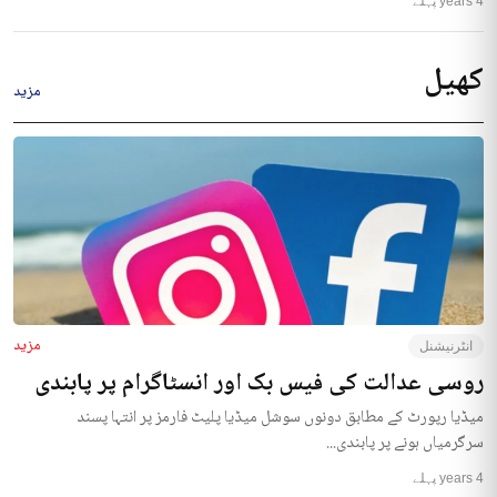
4 years پہلے
کھیل
مزید
مزید
انٹرنیشنل
روسی عدالت کی فیس بک اور انسٹاگرام پر پابندی
میڈیا رپورٹ کے مطابق دونوں سوشل میڈیا پلیٹ فارمز پر انتہا پسند
سرگرمیاں ہونے پر پابندی...
4 years پہلے