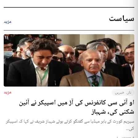
سیاست
مزید
مزید
تازہ خبریں
او آئی سی کانفرنس کی آڑ میں اسپیکر نے آئین
شکنی کی، شہباز
سپریم کورٹ کے باہر میڈیا سے گفتگو کرتے ہوئے شہباز شریف نے کہا کہ اسپیکر
کی...