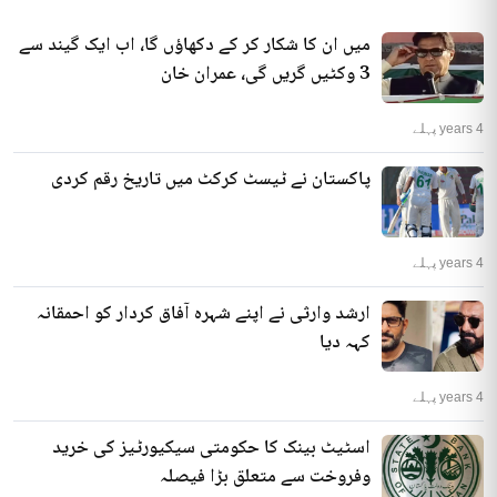
میں ان کا شکار کر کے دکھاؤں گا، اب ایک گیند سے
3 وکٹیں گریں گی، عمران خان
4 years پہلے
پاکستان نے ٹیسٹ کرکٹ میں تاریخ رقم کردی
4 years پہلے
ارشد وارثی نے اپنے شہرہ آفاق کردار کو احمقانہ
کہہ دیا
4 years پہلے
اسٹیٹ بینک کا حکومتی سیکیورٹیز کی خرید
وفروخت سے متعلق بڑا فیصلہ