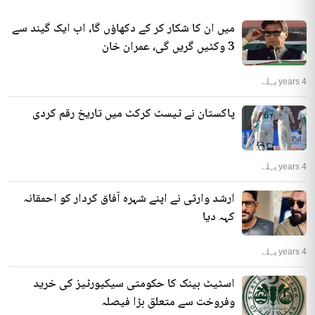
میں ان کا شکار کر کے دکھاؤں گا، اب ایک گیند سے
3 وکٹیں گریں گی، عمران خان
4 years پہلے
پاکستان نے ٹیسٹ کرکٹ میں تاریخ رقم کردی
4 years پہلے
ارشد وارثی نے اپنے شہرہ آفاق کردار کو احمقانہ
کہہ دیا
4 years پہلے
اسٹیٹ بینک کا حکومتی سیکیورٹیز کی خرید
وفروخت سے متعلق بڑا فیصلہ