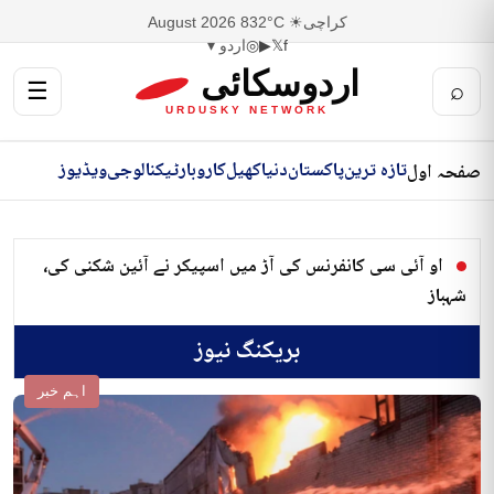
کراچی
☀ 32°C
8 August 2026
f
𝕏
▶
◎
اردو ▾
اردوسکائی
☰
⌕
URDUSKY NETWORK
تازہ ترین
پاکستان
دنیا
کھیل
کاروبار
ٹیکنالوجی
ویڈیوز
صفحہ اول
او آئی سی کانفرنس کی آڑ میں اسپیکر نے آئین شکنی کی،
شہباز
بریکنگ نیوز
اہم خبر