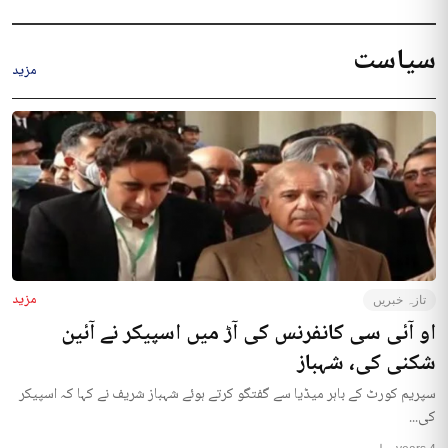
سیاست
مزید
مزید
تازہ خبریں
او آئی سی کانفرنس کی آڑ میں اسپیکر نے آئین
شکنی کی، شہباز
سپریم کورٹ کے باہر میڈیا سے گفتگو کرتے ہوئے شہباز شریف نے کہا کہ اسپیکر
کی...