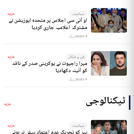
مزید
سیاست
او آئی سی اجلاس پر متحدہ اپوزیشن نے
مشترکہ اعلامیہ جاری کردیا
4 years پہلے
مزید
فن و فنکار
میرا راجپوت نے یوکرینی صدر کے ناقد
کو آئینہ دکھادیا
4 years پہلے
ٹیکنالوجی
مزید
مزید
سیاست
پیر کو تحریک عدم اعتماد پیش نہ ہوئی