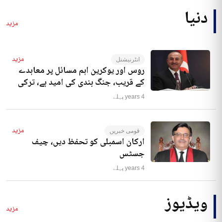
دنیا
مزید
مزید
انٹرنیشنل
روس اور یوکرین اہم مسائل پر معاہدے
کے قریب، جنگ بندی کی امید ہے، ترکی
4 years پہلے
مزید
قومی خبریں
ارکان اسمبلی کو تحفظ دیں، چیف
جسٹس
4 years پہلے
ویڈیوز
مزید