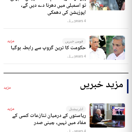
تو اسمبلی میں دھرنا دے دیں گے،
اپوزیشن کی دھمکی
4 years پہلے
مزید
قومی خبریں
حکومت کا ترین گروپ سے رابطہ ہوگیا
4 years پہلے
مزید خبریں
مزید
مزید
انٹرنیشنل
ریاستوں کے درمیان تنازعات کسی کے
مفاد میں نہیں، چینی صدر
4 years پہلے