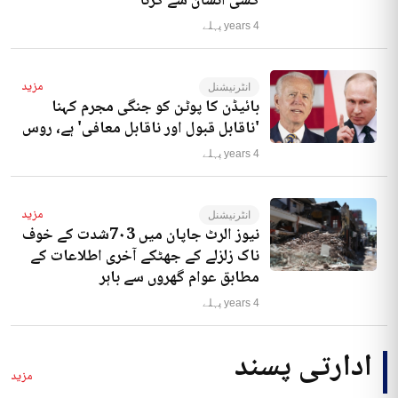
کسی انسان سے کرنا‘
4 years پہلے
مزید
انٹرنیشنل
بائیڈن کا پوٹن کو جنگی مجرم کہنا
'ناقابل قبول اور ناقابل معافی' ہے، روس
4 years پہلے
مزید
انٹرنیشنل
نیوز الرٹ جاپان میں 7۰3شدت کے خوف
ناک زلزلے کے جھٹکے آخری اطلاعات کے
مطابق عوام گھروں سے باہر
4 years پہلے
ادارتی پسند
مزید