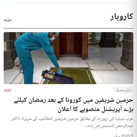
کاروبار
مزید
مزید
انٹرنیشنل
حرمین شریفین میں کورونا کے بعد رمضان کیلئے
بڑے آپریشنل منصوبے کا اعلان
عرب میڈیا کی رپورٹ کے مطابق حرمین شریفین انتظامیہ کے سربراہ ڈاکٹر
عبدالرحمٰن السدیس اس بات...
4 years پہلے