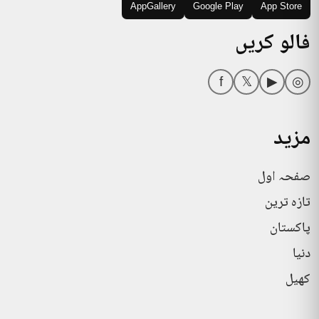
AppGallery
Google Play
App Store
فالو کریں
f
𝕏
▶
◎
مزید
صفحہ اول
تازہ ترین
پاکستان
دنیا
کھیل