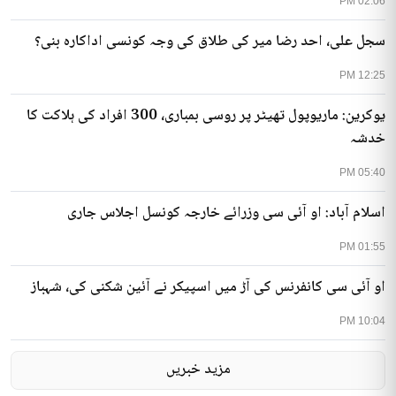
02:06 PM
سجل علی، احد رضا میر کی طلاق کی وجہ کونسی اداکارہ بنی؟
12:25 PM
یوکرین: ماریوپول تھیٹر پر روسی بمباری، 300 افراد کی ہلاکت کا
خدشہ
05:40 PM
اسلام آباد: او آئی سی وزرائے خارجہ کونسل اجلاس جاری
01:55 PM
او آئی سی کانفرنس کی آڑ میں اسپیکر نے آئین شکنی کی، شہباز
10:04 PM
مزید خبریں