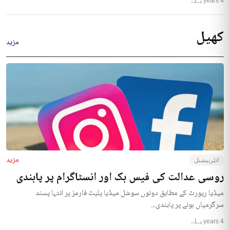
4 years پہلے
کھیل
مزید
مزید
انٹرنیشنل
روسی عدالت کی فیس بک اور انسٹاگرام پر پابندی
میڈیا رپورٹ کے مطابق دونوں سوشل میڈیا پلیٹ فارمز پر انتہا پسند
سرگرمیاں ہونے پر پابندی...
4 years پہلے