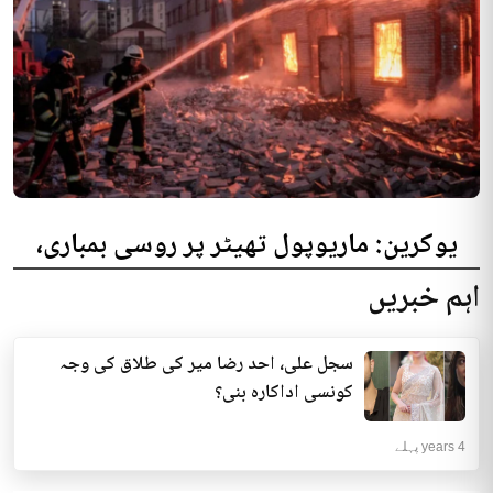
یوکرین: ماریوپول تھیٹر پر روسی بمباری،
300 افراد کی ہلاکت کا خدشہ
اہم خبریں
یوکرینی حکام نے مقامی تھیٹر پر روسی بمباری میں میں بڑی تعداد میں ہلاکتوں
کا خدشہ ظاہر کیا اور کہا کہ کم...
سجل علی، احد رضا میر کی طلاق کی وجہ
انٹرنیشنل | 4 years پہلے
کونسی اداکارہ بنی؟
4 years پہلے