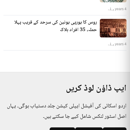
4 years پہلے
روس کا یورپی یونین کی سرحد کے قریب پہلا
حملہ، 35 افراد ہلاک
4 years پہلے
ایپ ڈاؤن لوڈ کریں
اردو اسکائی کی آفیشل ایپلی کیشن جلد دستیاب ہوگی۔ یہاں
اصل اسٹور لنکس شامل کیے جا سکتے ہیں۔