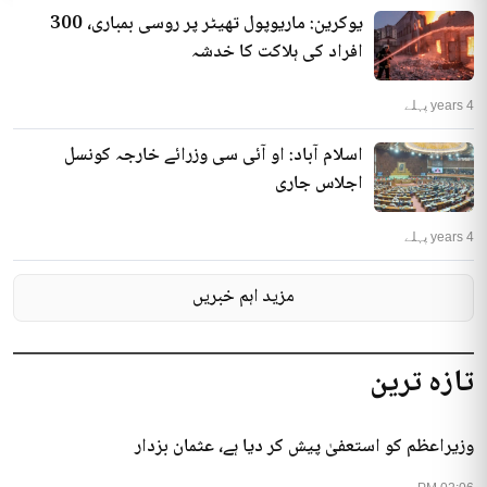
یوکرین: ماریوپول تھیٹر پر روسی بمباری، 300
افراد کی ہلاکت کا خدشہ
4 years پہلے
اسلام آباد: او آئی سی وزرائے خارجہ کونسل
اجلاس جاری
4 years پہلے
مزید اہم خبریں
تازہ ترین
وزیراعظم کو استعفیٰ پیش کر دیا ہے، عثمان بزدار