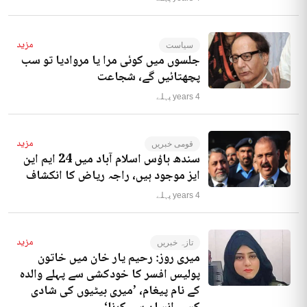
مزید
سیاست
جلسوں میں کوئی مرا یا مروادیا تو سب
پچھتائیں گے، شجاعت
4 years پہلے
مزید
قومی خبریں
سندھ ہاؤس اسلام آباد میں 24 ایم این
ایز موجود ہیں، راجہ ریاض کا انکشاف
4 years پہلے
مزید
تازہ خبریں
میری روز: رحیم یار خان میں خاتون
پولیس افسر کا خودکشی سے پہلے والدہ
کے نام پیغام، ’میری بیٹیوں کی شادی