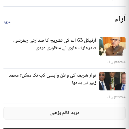
آراء
مزید
آرٹیکل 63 اے کی تشریح کا صدارتی ریفرنس،
صدرعارف علوی نے منظوری دیدی
4 years پہلے
نواز شریف کی وطن واپسی کب تک ممکن؟ محمد
زبیر نے بتادیا
4 years پہلے
مزید کالم پڑھیں