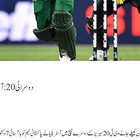
دوسرا ٹی20: آسٹریلیا نے پاکستان کو 7 وکٹوں سے شکست دے دی
انی 7 وکٹوں سے شکست دے دی اور 151 رنز کا ہدف 3 وکٹوں پر ہی پورا کرلیا۔