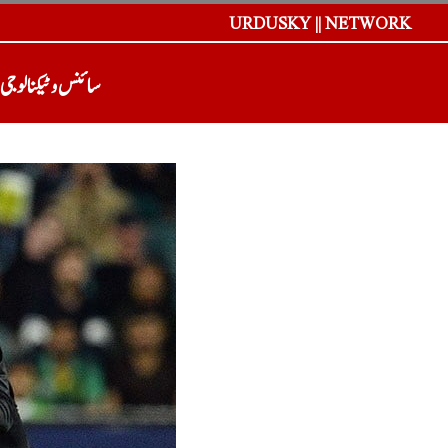
URDUSKY || NETWORK
سائنس و ٹیکنالوجی