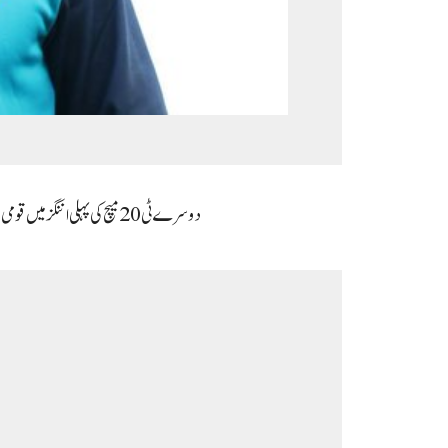
دوسرے ٹی 20 میچ کی پہلی اننگز میں قومی ٹیم نے 6 کھلاڑیوں کے نقصان پر مقررہ 20 اوورز میں 150 رنز بنائے جس میں بابر اعظم اور افتخار احمد نے شاندار بیٹنگ کا مظاہرہ کرتے ہوئے نصف سنچریز اسکور کی۔