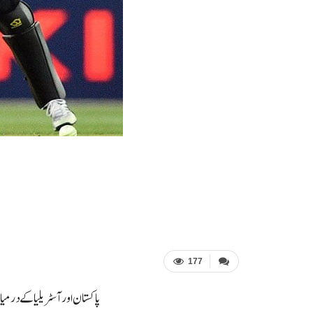
177
پاکستان اور آسٹریلیا کے درمیان کھیلے جانے والی ٹی20 سیریز کے دوسرے میچ میں آسٹریلیا نے پاکستانی ٹیم کو باآس