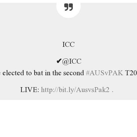
ICC
✔
@ICC
 elected to bat in the second
#
AUSvPAK
T20I
LIVE:
http://
bit.ly/AusvsPak2