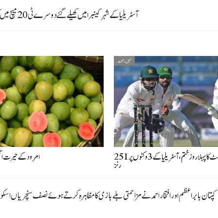
آسٹریلیا کے شہر کینبرا میں کھیلے گئے دوسرے ٹی 20میچ میں کپتان بابر اعظم نے ٹاس جیت کر آسٹریلیا کے خلاف بیٹنگ کا فیصلہ کیا۔
کھیل و صحت
کراچی ٹیسٹ کا پہلا روز ختم، آسٹریلیا کے 3 وکٹوں پر 251
امرود کے حیرت انگیز
رنز
کپتان بابر اعظم اور افتخار احمد نے مزاحمتی بلے بازی کا مظاہرہ کرتے ہوئے نصف سنچریاں اسکور 