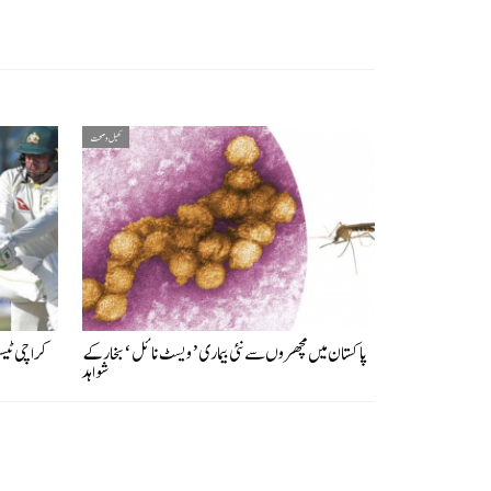
کھیل و صحت
پاکستان میں مچھروں سے نئی بیماری ’ویسٹ نائل‘ بخار کے
شواہد