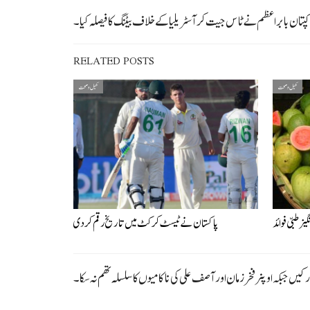
RELATED POSTS
کھیل و صحت
کھیل و صحت
 طبّی فوائد
پاکستان نے ٹیسٹ کرکٹ میں تاریخ رقم کردی
کیں جبکہ اوپنر فخر زمان اور آصف علی کی ناکامیوں کا سلسلہ تھم نہ سکا۔