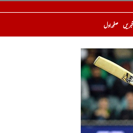
خبریں
صفحہ اول