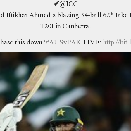
✔
@ICC
 Iftikhar Ahmed’s blazing 34-ball 62* take P
T20I in Canberra.
chase this down?
#
AUSvPAK
LIVE:
http://
bit