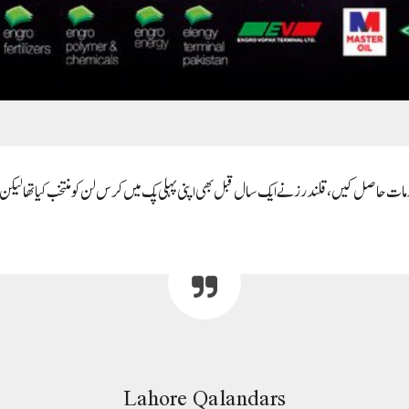
ت حاصل کیں، قلندرز نے ایک سال قبل بھی اپنی پہلی پک میں کرس لن کو منتخب کیا تھا لیک
Lahore Qalandars