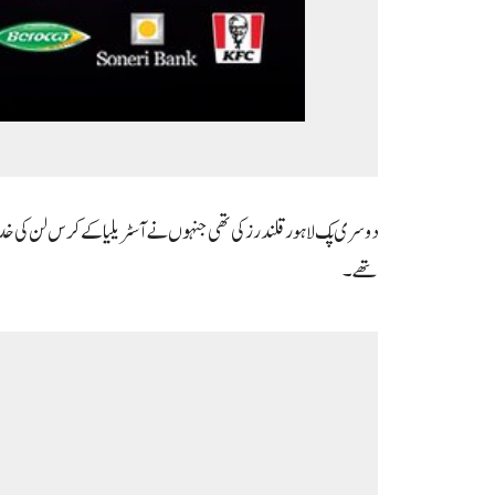
دوسری پک لاہور قلندرز کی تھی جنہوں نے آسٹریلیا کے کرس لن کی خدما
تھے۔