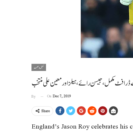
کھیل و صحت
ڈرافٹ مکمل، جیسن رائے، ہیلز اور معین علی منتخب
On
Dec 7, 2019
By
Share
England’s Jason Roy celebrates his 