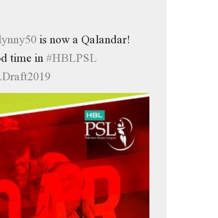
lynny50
is now a Qalandar!
d time in
#
HBLPSL
Draft2019