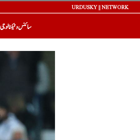
URDUSKY || NETWORK
سائنس و ٹیکنالوجی