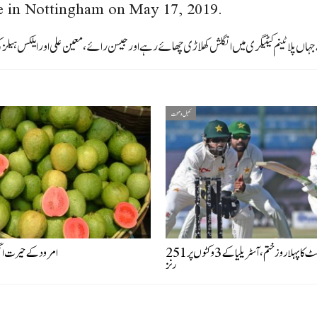
ge in Nottingham on May 17, 2019.
جہاں پلاٹینم کیٹیگری میں انگلش کھلاڑی چھائے رہے اور جیسن رائے، معین علی اور ایلکس ہیل
کھیل و صحت
کراچی ٹیسٹ کا پہلا روز ختم، آسٹریلیا کے 3 وکٹوں پر 251
امرود کے حیرت انگیز
رنز