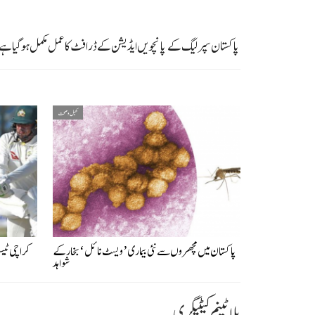
پاکستان سپر لیگ کے پانچویں ایڈیشن کے ڈرافٹ کا عمل مکمل ہو گیا ہے 
کھیل و صحت
پاکستان میں مچھروں سے نئی بیماری ’ویسٹ نائل‘ بخار کے
شواہد
پلاٹینم کیٹیگری