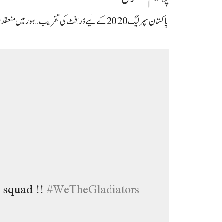
پاکستان سپر لیگ 2020 کے لیے ڈرافٹ کی تقریب لاہور میں منعقد ہوئی جس میں پلاٹینم کیٹیگری میں پہلی پِک کوئٹہ گلیڈی ایٹرز کی تھی جنہوں نے انگلینڈ کے جیسن رائے کا انتخاب کیا۔
e
squad !!
#
WeTheGladiators