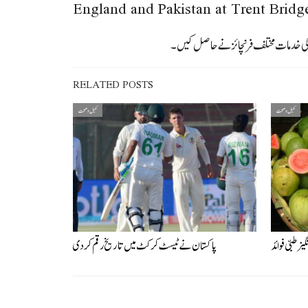
England and Pakistan at Trent Brid
ز کی خدمات مختلف فرنچائز نے حاصل کیں۔
RELATED POSTS
کھیل و صحت
کھیل و صحت
 طبّی فوائد
پاکستان نے ٹیسٹ کرکٹ میں تاریخ رقم کردی