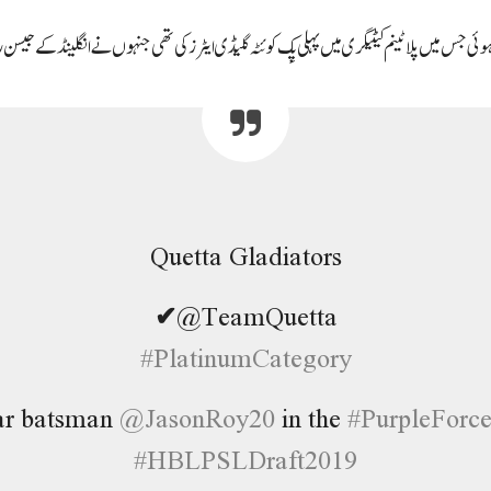
Quetta Gladiators
✔
@TeamQuetta
#
PlatinumCategory
tar batsman
@
JasonRoy20
in the
#
PurpleForc
#
HBLPSLDraft2019