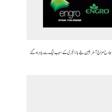
ن جارح مزاج آسٹریلین بلے باز انجری کے سبب لیگ سے باہر ہو گئے