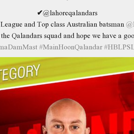
✔
@lahoreqalandars
 League and Top class Australian batsman
@
the Qalandars squad and hope we have a goo
maDamMast
#
MainHoonQalandar
#
HBLPSL