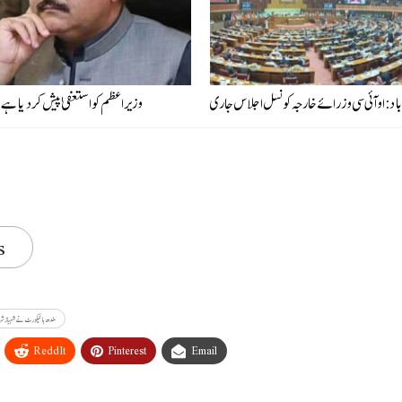
باد: او آئی سی وزرائے خارجہ کونسل اجلاس جاری
وزیراعظم کو استعفیٰ پیش کر دیا ہے، 
s
سندھ ہائیکورٹ نے شہبازشریف 
ReddIt
Pinterest
Email