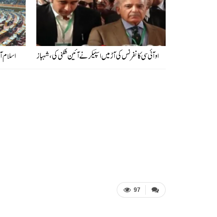
او آئی سی کانفرنس کی آڑ میں اسپیکر نے آئین شکنی کی، شہباز
اسلام آ
97