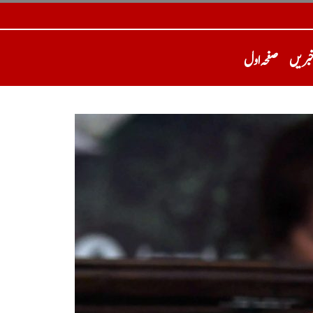
خبریں
صفحہ اول