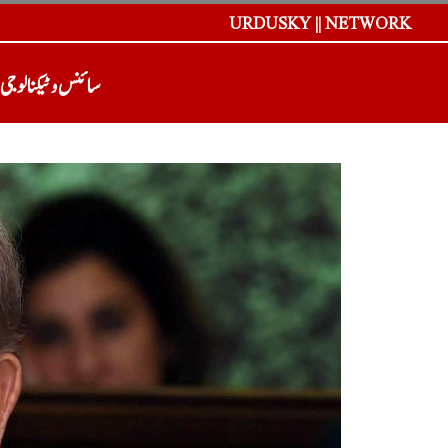
URDUSKY || NETWORK
سائنس و ٹیکنالوجی