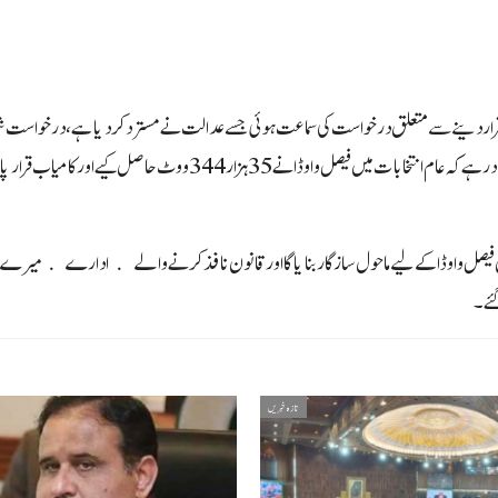
ل قرار دینے سے متعلق درخواست کی سماعت ہوئی جسے عدالت نے مستردکر دیاہے ، درخواست شہ
ان فیصل واوڈا کے لیے ماحول ساز گار بنایا گا اور قانون نافذ کرنے والے ادارے میرے 
گئے۔
تازہ خبریں