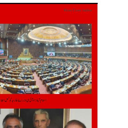
More From Author
تا
اسلام آباد: او آئی سی وزرائے خارجہ کونسل اج