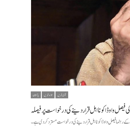
قومی خبریں
تازہ خبریں
پاکستان
صل واوڈا کو نااہل قرار دینے کی درخواست پر فیصلہ
رہنما فیصل واوڈا کو نااہل قرار دینے کی درخواست مسترد کر دی ہے ۔