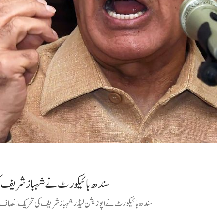
سندھ ہائیکورٹ نے شہبازشریف کی فی
سندھ ہائیکورٹ نے اپوزیشن لیڈر شہبازشریف کی تحریک انصاف کے 