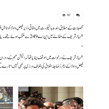
97
تفصیلات کے مطابق سندھ ہائیکورٹ میں وفاقی وزیر فیصل واوڈا کو نااہ
۔
شہباز شریف نے درخوات میں موقف اپنایا تھا کہ الیکشن مہم کے دور
فیصل واوڈا کے بینرز ضابطہ اخلاق کی خلاف ورزی پر بھی نہیں اتارے 
تازہ خبریں