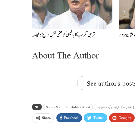
عثمان بزدار
ترین گروپ کا پالیسی کو حتمی شکل دینے کا فیصلہ
About The Author
See author's post
کی فیصل واوڈا کو نااہل قرار دینے کی درخواست پر فیصلہ
Shahbaz Sharif
Shabaz Sharif
Facebook
Twitter
Google+
Share