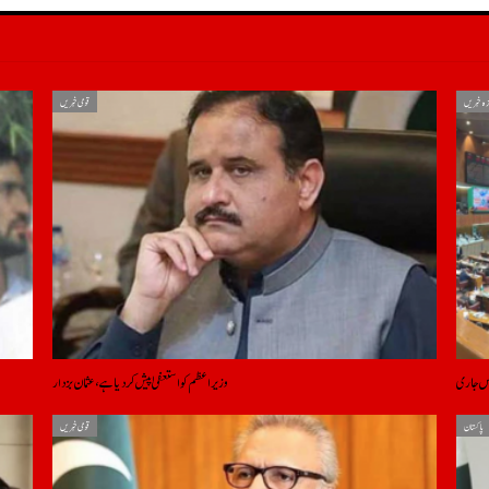
زہ خبریں
قومی خبریں
لاس جاری
وزیراعظم کو استعفیٰ پیش کر دیا ہے، عثمان بزدار
پاکستان
قومی خبریں