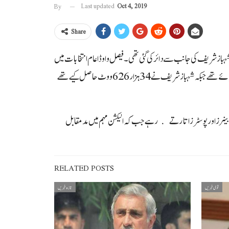
Last updated
Oct 4, 2019
By
Share
بازشریف کی جانب سے دائر کی گئی تھی ۔فیصل واوڈا عام انتخابات میں
شہبازشریف کے مقالے میں این اے 249 سے منتخب ہوئے تھے ۔یاد رہے کہ عام انتخابا ت میں فیصل واوڈا نے 35 ہزار 344 ووٹ حاصل کیے اور کامیاب قرار پائے تھے جبکہ شہبازشریف نے 34 ہزار 626 ووٹ حاصل کیے تھے
بینرز اور پوسٹرز اتارتے رہے جب کہ الیکشن مہم میں مدمقابل
RELATED POSTS
قومی خبریں
تازہ خبریں