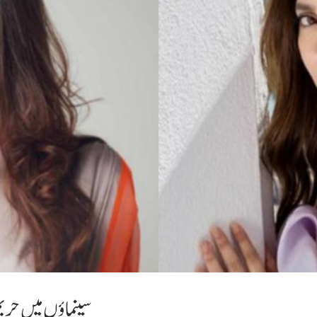
سینماؤں میں حریم ف