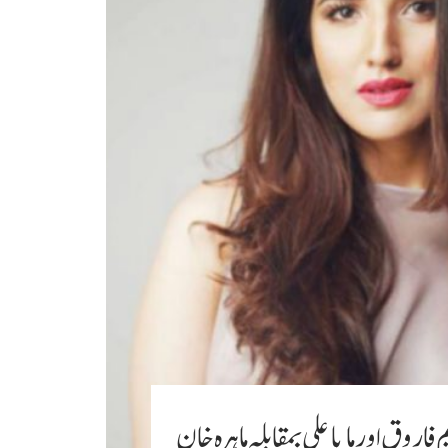
اروق اور مایا علی بمقابلہ ماہرہ خان