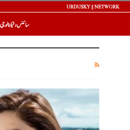
URDUSKY || NETWORK
سائنس و ٹیکنالوجی