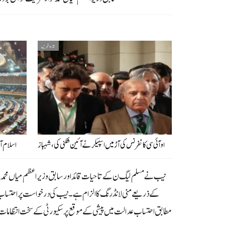
تازہ خبریں
او آئی سی کانفرنس کی آڑ میں اسپیکر نے آئین شکنی کی، شہباز
اسلام آ
کے ذریعے منی لانڈرنگ کا الزام ہے۔نیب کی درخواست پر احتساب
مطابق احتساب عدالت میں پیشی کے موقع پر سکیورٹی کے سخت انتظامات کر