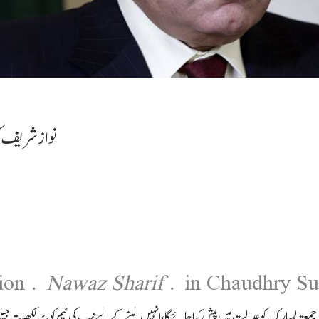
نوازشریف کو
stion
Nawaz Sharif
in Chaudhry Sug
 جمعۃ المبارک کو عدالت میں پیش کیا جائے گا،انہیں لینے کے لیے نیب کی ٹیم کوٹ لکھپت ج