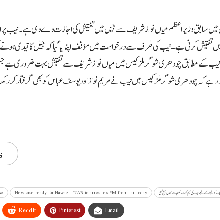
یں سابق وزیراعظم میاں نواز شریف سے جیل میں تفتیش کی اجازت دے دی ہے۔ نیب پراسیکوٹر 
یں تفتیش کرنی ہے۔نیب کی طرف سے درخواست میں مؤقف اپنایا گیا کہ جیل کا قیدی ہونے
ے۔نیب کے مطابق چودھری شوگر ملز کیس میں میاں نواز شریف سے تفتیش بہت ضروری ہے ج
کہ چودھری شوگر ملز کیس میں نیب نے مریم نواز اور یوسف عباس کو بھی گرفتار کر رکھا ہ
s
ف کو لینے کے لیے نیب کی ٹیم کوٹ لکھپت جیل پہنچ گئی
New case ready for Nawaz : NAB to arrest ex-PM from jail today
se
ReddIt
Pinterest
Email