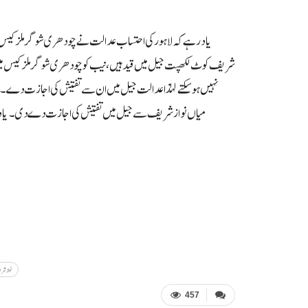
یادرہے کہ لاہور کی احتساب عدالت نے چودھری شوگر ملز کیس م
شریف کوٹ لکھپت جیل میں قید ہیں، نیب کو چودھری شوگر ملز کیس م
نہیں ہو سکتے لہٰذا عدالت جیل میں ان سے تفتیش کی اجازت د
میاں نواز شریف سے جیل میں تفتیش کی اجازت دے دی۔یاد رہے 
نوازشری
457