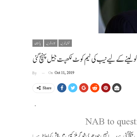
قومی خبریں
تازہ خبریں
پاکستان
 لینے کے لیے نیب کی ٹیم کوٹ لکھپت جیل پہنچ گئی
On
Oct 11, 2019
By
Share
NAB to que
یل پہنچ گئی ہے، انہیں چودھری شوگر ملز کیس میں پیش کیا جانا ہے۔
ا