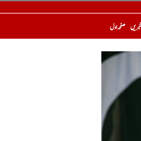
خبریں
صفحہ اول