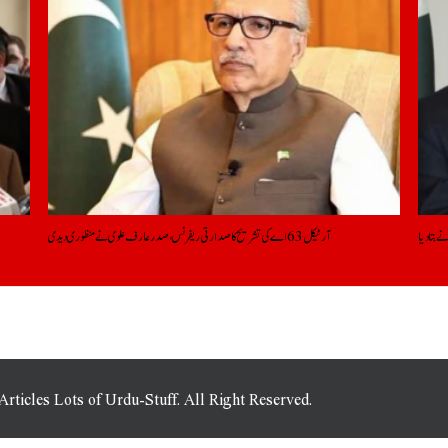
ے بتادیا
آرٹیکل 63 اے کی تشریح کا صدارتی ریفرنس، صدرعارف علوی نے منظوری دیدی
icles Lots of Urdu-Stuff. All Right Reserved.