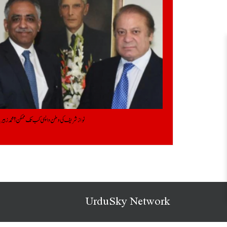
نواز شریف کی وطن واپسی کب تک ممکن؟ محمد زبیر ن
UrduSky Network