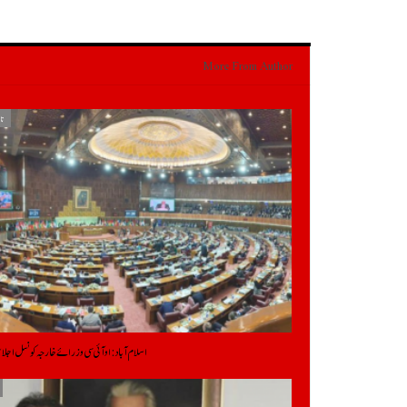
More From Author
تا
اسلام آباد: او آئی سی وزرائے خارجہ کونسل اج