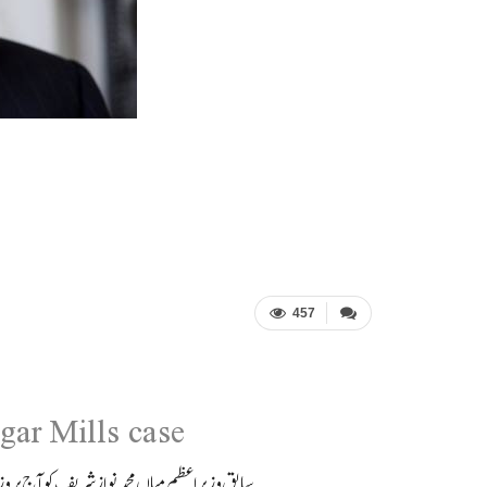
457
ar Mills case
سابق وزیراعظم میاں محمد نواز شریف کو آج بروز