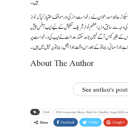
ہیں۔
حافظ اسد اعوان نے درخواست دائر کی اور موقف اختیار کیا کہ نواز
 کی وجہ سے سابق وزیراعظم نواز شریف تفتیش کے لیے نیب آفس پیش
س کے بغیر کیس آگے نہیں بڑھ سکتا۔ عدالت نے نیب کی درخواست پر
ے جو جسمانی ریمانڈ کے بعد اس وقت جوڈیشل ریمانڈ پر جیل میں ہیں۔
About The Author
See author's post
NAB
NAB to question Nawaz Sharif in Chaudhry Sugar Mills ca
Facebook
Twitter
Google+
Share