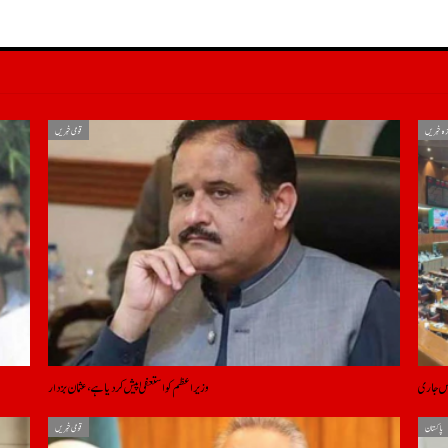
زہ خبریں
قومی خبریں
لاس جاری
وزیراعظم کو استعفیٰ پیش کر دیا ہے، عثمان بزدار
پاکستان
قومی خبریں