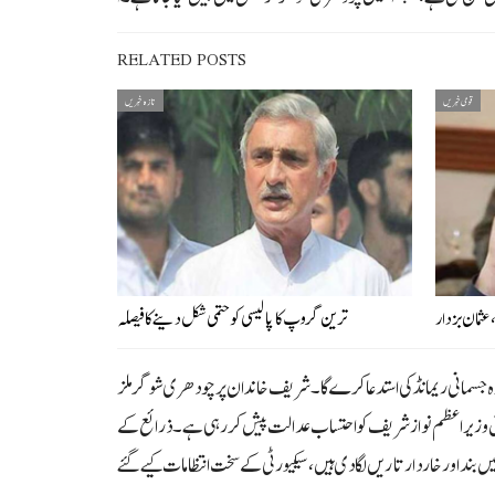
RELATED POSTS
قومی خبریں
تازہ خبریں
عثمان بزدار
ترین گروپ کا پالیسی کو حتمی شکل دینے کا فیصلہ
مسلم لیگ ن کے تاحیات قائد اور سابق وزیراعظم میاں محمد نواز شریف سے جیل میں تفتیش کیلئے درخواست دے رکھی ہے۔ نیب نواز شریف کے 15 روہ جسمانی ریمانڈ کی استدعا کرے گا۔ شریف خاندان پر چودھری شوگر ملز
سابق وزیراعظم نواز شریف کو احتساب عدالت پیش کررہی ہے۔ذرائع کے
د اور خار دار تاریں لگا دی ہیں، سیکیورٹی کے سخت انتظامات کیے گئے