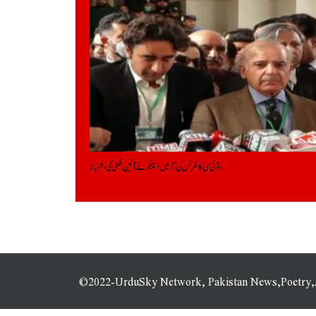
او آئی سی کانفرنس کی آڑ میں اسپیکر نے آئین شکنی کی، شہباز
©2022-UrduSky Network, Pakistan News,Poetry,Art