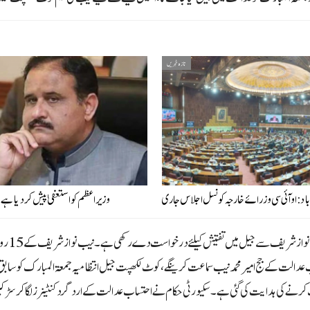
تازہ خبریں
باد: او آئی سی وزرائے خارجہ کونسل اجلاس جاری
وزیراعظم کو استعفیٰ پیش کر دیا ہے، 
نیب نے 
 عدالت کے جج امیر محمد نیب سماعت کرینگے، کوٹ لکھپت جیل انتظامیہ جمعۃ المبارک کو 
نے کی ہدایت کی گئی ہے۔ سکیورٹی حکام نے احتساب عدالت کے اردگرد کنٹینرز لگا کر سڑکیں بن