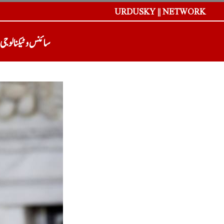
URDUSKY || NETWORK
سائنس و ٹیکنالوجی