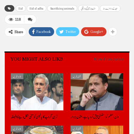
عید کے دوسرے روز
سنت ابراہیمیؑ کی ادائیگی
Sacrificing animals
Eid al adha
Eid
118
Facebook
Twitter
Google+
Share
YOU MIGHT ALSO LIKE
More From Author
قومی خبریں
تازہ خبریں
وزیراعظم کو استعفیٰ پیش کر دیا ہے، عثمان بزدار
ترین گروپ کا پالیسی کو حتمی شکل دینے کا فیصلہ
قومی خبریں
تازہ خبریں