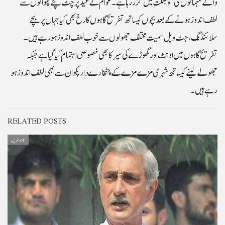
والے مہمانوں کی آو بھگت میں گزر رہا ہے۔عوام نے عید پر چٹ پٹے پکوانوں سے
لطف اندوز ہونے کے بعد بچوں کیساتھ تفریح گاہوں کا رخ بھی کیا جہاں پر بچے
سلائنڈنگ، جٹ ویل سمیت مختلف جھولوں سے خوب لطف اندوز ہو رہے ہیں۔
تفریح گاہوں میں اونٹ اور گھوڑے کی سیر کا بھی خصوصی اہتمام کیا گیا ہے جبکہ
جھولے لینے کیساتھ شہری مزے مزے کے چٹخارے دار پکوان سے بھی لطف اندوز ہو
رہے ہیں۔
RELATED POSTS
تازہ خبریں