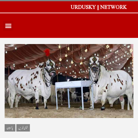
URDUSKY || NETWORK
قومی خبریں
پاکستان