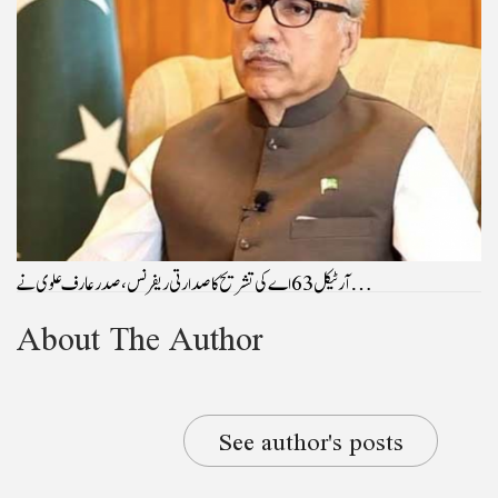
آرٹیکل 63 اے کی تشریح کا صدارتی ریفرنس، صدرعارف علوی نے…
About The Author
See author's posts