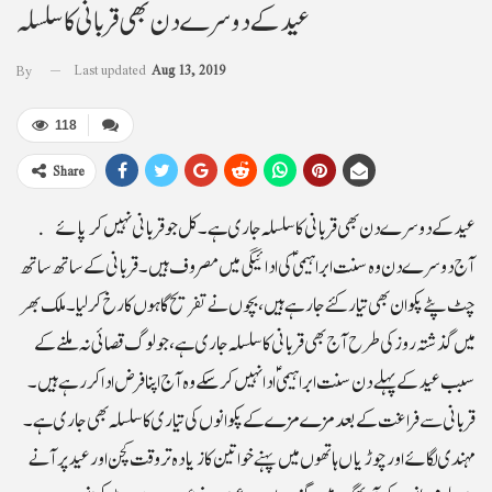
عید کے دوسرے دن بھی قربانی کا سلسلہ
Last updated
Aug 13, 2019
By
118
Share
عید کے دوسرے دن بھی قربانی کا سلسلہ جاری ہے۔ کل جو قربانی نہیں کر پائے
آج دوسرے دن وہ سنت ابراہیمیؑ کی ادائیگی میں مصروف ہیں۔ قربانی کے ساتھ ساتھ
چٹ پٹے پکوان بھی تیار کئے جا رہے ہیں، بچوں نے تفریح گاہوں کا رخ کر لیا۔ملک بھر
میں گذشتہ روز کی طرح آج بھی قربانی کا سلسلہ جاری ہے، جو لوگ قصائی نہ ملنے کے
سبب عید کے پہلے دن سنت ابراہیمیؑ ادا نہیں کر سکے وہ آج اپنا فرض ادا کر رہے ہیں۔
قربانی سے فراغت کے بعد مزے مزے کے پکوانوں کی تیاری کا سلسلہ بھی جاری ہے۔
مہندی لگائے اور چوڑیاں ہاتھوں میں پہنے خواتین کا زیادہ تر وقت کچن اور عید پر آنے