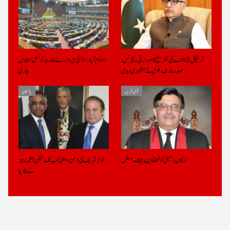
آرٹیکل 63 اے کی تشریح کا صدارتی ریفرنس،
اسلام آباد: او آئی سی وزرائے خارجہ کونسل اجلاس
صدرعارف علوی نے منظوری دیدی
جاری
قومی خبریں
پاکستان
ارکان اسمبلی کو تحفظ دیں، چیف جسٹس
نواز شریف کی وطن واپسی کب تک ممکن؟ محمد زبیر
نے بتادیا