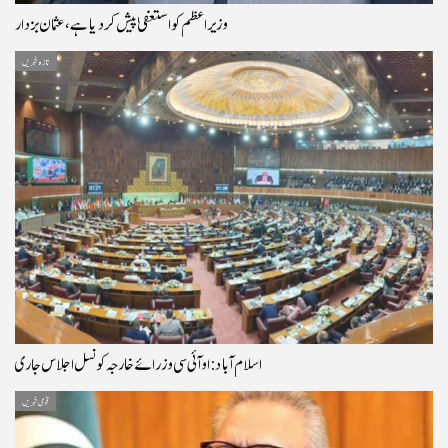
وزیراعظم کو استعفیٰ پیش کر دیا ہے، عثمان بزدار
تازہ خبریں
اسلام آباد: او آئی سی وزرائے خارجہ کونسل اجلاس جاری
قومی خبریں