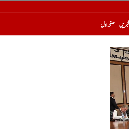
خبریں
صفحہ اول