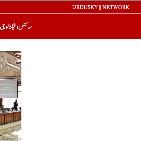
URDUSKY || NETWORK
سائنس و ٹیکنالوجی