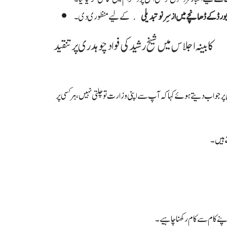
رڈ کے ڈھانچے میں ازسرِ نو تبدیلی
کے لیے منظوری دی۔
کابینہ اجلاس میں شیخ رشید کی فواد چوہدری پر تنقید
 پر جواب دیتے ہوئے کہا کہ آپ سے اپنی وزارت تو چلتی نہیں، ہر کسی پر
ے ہیں۔
پنے کام سے کام رکھنا چاہیے۔