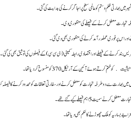
 میں بھارتی ظلم و ستم کو عالمی سطح پر اجاگر کرنے کی ہدایت کی گئی۔
طرفہ تجارت معطل کرنے کے فیصلے کی منظوری دی۔
رنے اور اس پر فوری عملدرآمد کرنے کی منظوری بھی دی گئی۔
س بند کرنے کے فیصلے اور اقتصادی رابطہ کمیٹی (ای سی سی ) کے فیصلوں کی توثیق بھی کی گئی۔
 حیثیت
کو ختم کرتے ہوئے آئین کے آرٹیکل 370 کو منسوخ کردیا تھا۔
 سمیت 5 اہم فیصلے کیے گئے تھے۔
اجے بساریہ کو ملک چھوڑنے کا حکم بھی دیا تھا۔