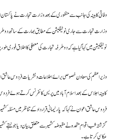
وفاقی کابینہ کی جانب سے منظوری کے بعد وزارت تجارت نے پاکستان 
وزارت تجارت سے جاری نوٹیفکیشن کے مطابق بھارت کے ساتھ دو طرفہ 
نوٹیفکیشن میں کہا گیا ہے کہ دو طرفہ تجارت کی معطلی کا اطلاق فوری طور پ
وزیراعظم کی معاون خصوصی برائے اطلاعات و نشریات فردوس عاشق اعوان کا 
کابینہ اجلاس کے بعد اسلام آباد میں پریس کانفرنس کرتے ہوئے فردوس عا
فردوس عاشق اعوان نے کہا کہ پارلیمانی قرارداد کے تناظر میں مسئلہ کشم
گزشتہ شب اقوام متحدہ نے مقبوضہ کشمیر سے متعلق بیان دیا جو نہتے کشم
عکاسی کرتا ہے۔