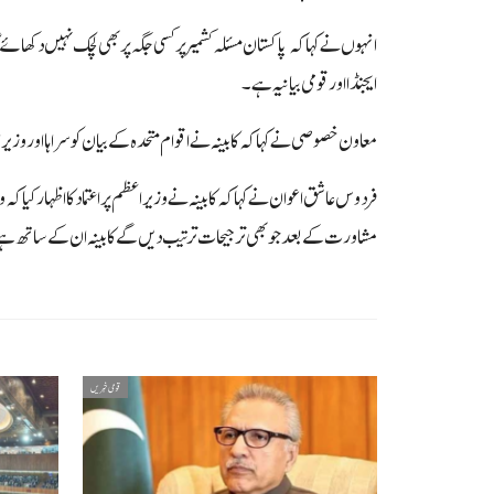
انہوں نے کہا کہ پاکستان مسئلہ کشمیر پر کسی جگہ پر بھی لچک نہیں دکھائے 
ایجنڈا اور قومی بیانیہ ہے۔
معاون خصوصی نے کہا کہ کابینہ نے اقوام متحدہ کے بیان کو سراہا اور وزیرا
فردوس عاشق اعوان نے کہا کہ کابینہ نے وزیراعظم پر اعتماد کا اظہار کیا 
مشاورت کے بعد جو بھی ترجیحات ترتیب دیں گے کابینہ ان کے ساتھ ہ
قومی خبریں