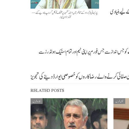
کے لیے بنیادی
پارلیمانی قرارداد کے تناظر میں مسئلہ کشمیر پر مختلف فوکل گروپ بنادیے گئے—
فوٹو: ڈان نیوز
ئلے کو جس انداز سے جس فورم پر اپنی ٹیم اور تمام اسٹیک ہولڈرز سے
 صفائی کرنے والے رضاکاروں کو خصوصی ایوارڈ دینے کی تجویز
RELATED POSTS
قومی خبریں
تازہ خبریں