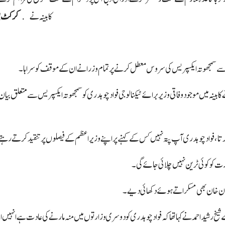
کابینہ نے
کرکٹ بو
ب سے سمجھوتہ ایکسپریس کی سروس معطل کرنے پر تمام وزرا نے ان کے موقف کو سراہا۔
ابینہ میں موجود وفاقی وزیر برائے ٹیکنالوجی فواد چوہدری کو سمجھوتہ ایکسپریس سے متعلق بیان
کرتا، فواد چوہدری آپ پتہ نہیں کس کے کہنے پر اپنے وزیراعظم کے فیصلوں پر تنقید کرتے رہت
ت کو کوئی ٹرین نہیں چلائی جائے گی۔
مران خان بھی مسکراتے ہوئے دکھائی دیے۔
 رشید احمد نے کہا تھا کہ فواد چوہدری کو دوسری وزارتوں میں منہ مارنے کی عادت ہے انہیں ا