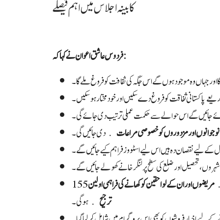
کابینہ اجلاس میں اہم فیصلے
فردوس عاشق اعوان نے کہا کہ :
 اور جہاں وہ موجود ہوں گے اس جگہ کی ثقافت کو فروغ ملے گا۔
عے پاکستانی ثفاقت کو فروغ دے سکیں اور خودمختار ہوسکیں۔
جائیں گے اس حوالے سے حکمت عملی ترتیب دی جائے گی۔
نوجوانوں اور مزدوروں کو خصوصی مراعات
دی جائیں گی۔
حول کے لیے نقصان دہ ہیں اس لیے اسٹووز فراہم کیے جائیں گے۔
روں، تحصیل اور ضلع کی سطح پر لنگر خانے کھولے جائیں گے۔
مریضوں اور ان کے لواحقین کو کھانے کی فراہمی اولین
ترجیح
ہوگی۔
 لیے اخبار فروشوں کو بھی اس پروگرام میں شامل کرلیا گیا۔