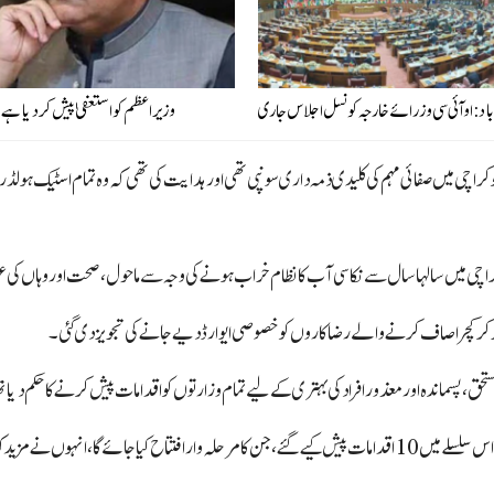
باد: او آئی سی وزرائے خارجہ کونسل اجلاس جاری
وزیراعظم کو استعفیٰ پیش کر دیا ہے، 
 کو کراچی میں صفائی مہم کی کلیدی ذمہ داری سونپی تھی اور ہدایت کی تھی کہ وہ تمام اسٹیک ہو
اچی میں سالہا سال سے نکاسی آب کا نظام خراب ہونے کی وجہ سے ماحول، صحت اور وہاں کی عوام
کر کچرا صاف کرنے والے رضاکاروں کو خصوصی ایوارڈ دیے جانے کی تجویز دی گئی۔
تحق، پسماندہ اور معذور افراد کی بہتری کے لیے تمام وزارتوں کو اقدامات پیش کرنے کا حکم دیا تھ
نصفانہ تقسیم تمام مسائل کی جڑ ہے۔