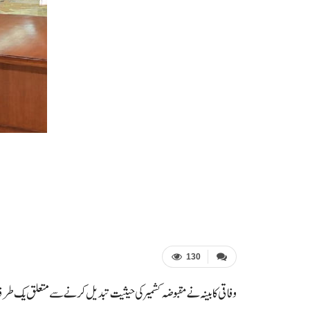
130
وفاقی کابینہ نے مقبوضہ کشمیر کی حیثیت تبدیل کرنے سے متعلق یک