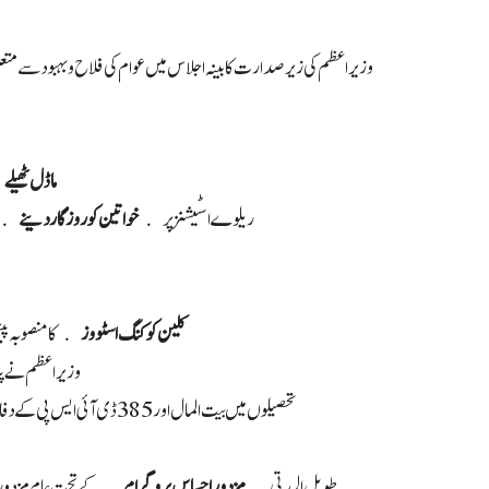
وزیراعظم کی زیر صدارت کابینہ اجلاس میں عوام کی فلاح و بہبود سے متع
ماڈل ٹھیلے
ک
ریلوے اسٹیشنز پر
خواتین کو روزگار دینے
اور 
کلین کوکنگ اسٹووز
کا منصوبہ پیش ک
وزیراعظم نے پن
155 تحصیلوں میں بیت المال اور 385 ڈی آئی ایس پی کے دفاتر موجود ہیں ایک طریقہ کار کے ذریعے لنگر خانے قائم کیے جائیں گے جس میں ہسپتالوں کے
طویل المدتی
مزدور احساس پروگرام
کے تحت عام مزدور کو ب