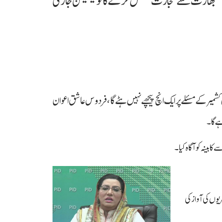
کشمیر کےمسئلے پر ایک انچ پیچھے نہیں ہٹے گا، فردوس عاشق اعوان
ہے گا۔
ابینہ کو آگاہ کیا۔
یوں کی آواز کی