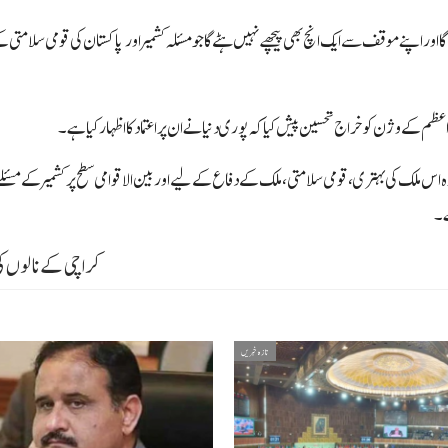
گا اور اپنے موقف سے ایک انچ بھی پیچھے نہیں ہٹے گا جو مسئلہ کشمیر اور پاکستان کی قومی سلامتی 
عظم کے وژن کو خراج تحسین پیش کیا کہ پوری دنیا نے ان پر اعتماد کا اظہار کیا ہے۔
کہ وہ اس ملک کی بہتری، قومی سلامتی، ملک کے دفاع کے لیے اور بین الاقوامی سطح پر کشمیر کے مس
ے۔
کراچی کے نالوں کی
تازہ خبریں