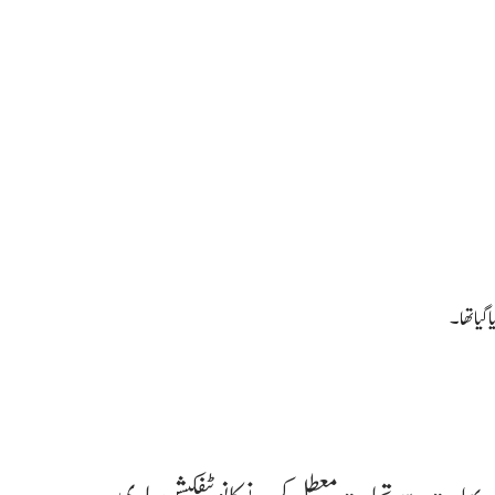
بھارت سے تجارت معطل کرنے کا نوٹیفکیشن جاری