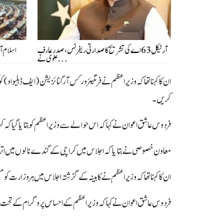
آرٹیکل 63 اے کی تشریح کا صدارتی ریفرنس، صدرعارف
اسلام آ
علوی نے…
ان کا کہنا تھا کہ وزیراعظم نے فرنٹیئر ورکس آرگنائزیشن (ایف ڈبلیو او)
کریں۔
فردوس عاشق اعوان نے کہا کہ اس حوالے سے وزیراعظم کو بتایا گیا کہ کر
معاون خصوصی نے بتایا کہ اجلاس میں کراچی کے گندے نالوں میں اتر 
ان کا کہنا تھا کہ وزیراعظم نے کابینہ کے گزشتہ اجلاس میں ہر وزارت کو مس
فردوس عاشق اعوان نے کہا کہ وزیراعظم کے احساس پروگرام کے تحت اس سلسلے میں 10 اقدامات پیش کیے گئے، جن کا مرحلہ وار افتتاح کیا جائے گا، انہوں نے مزید کہا کہ وسائل کی غیر م