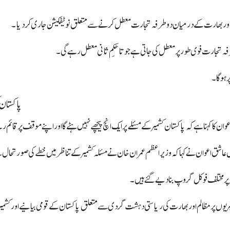
اور بھارت کے درمیان دو طرفہ تجارت معطل کرنے سے متعلق نوٹیفکیشن جاری کردیا۔
تجارت فوی طور پر معطل کی جاتی ہے جو تاحکمِ ثانی معطل رہے گی۔
ر ہوگا۔
پاکستان 
کہنا ہے کہ پاکستان کشمیر کے مسئلے پر ایک انچ پیچھے نہیں ہٹے گا اور اپنے موقف پر قائم ر
شق اعوان نے کہا کہ وزیراعظم عمران خان نے مسئلہ کشمیر کے تناظر میں خطے کی صورتحال سے ک
یر پر مختلف فوکل گروپ بنادیے گئے ہیں۔
یریوں پر مظالم اور بھارت کی ریاستی دہشت گردی سے متعلق پاکستان کے قومی بیانیے اور کشمیر