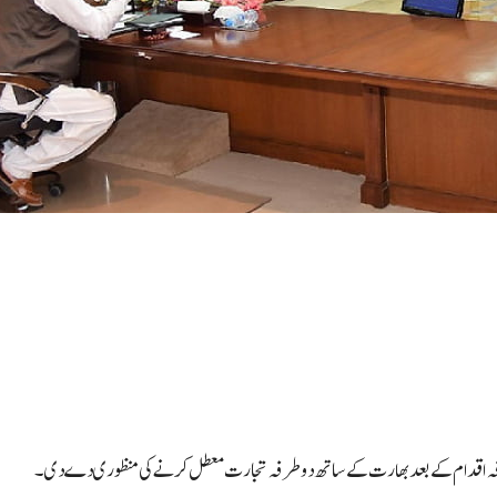
 طرفہ اقدام کے بعد بھارت کے ساتھ دو طرفہ تجارت معطل کرنے کی منظوری دے دی۔