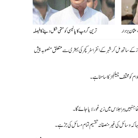
عثمان بزدار
ترین گروپ کا پالیسی کو حتمی شکل دینے کا فیصلہ
لڈرز کے ساتھ مل کر شہر کے انفراسٹرکچر کی بہتری سے متعلق منصوبہ پیش
 کو مختلف چیلنجز کا سامنا ہے۔
ا جنہیں ہر اجلاس میں زیرِ غور لایا جائے گا۔