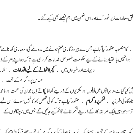
لق معاملات زیر غور آئے اور اس ضمن میں اہم فیصلے بھی کیے گئے۔
ا منصوبہ منظور کیا گیا ہے جس سے بیروزگاری ختم ہونے میں مدد ملے گی، معیاری کھانا ملے گا
انہیں بااختیار بنانے کے لیے حکومت خصوصی اقدامات کررہی ہے تاکہ وہ اپنے ہنر کے ذری
دیہات اور شہروں میں
کچرا اٹھانے کے لیے اقدامات
اٹھائے 
احساس پروگرام کے تحت
یا گیا ہے، دیہاتوں میں اُپلوں اور لکڑیوں کے ذریعے کھانا پکاتے ہیں جو ان کی صحت اور ما
اہ گاہ کی طرز پر
لنگر پروگرام
منظور کیا ہے تاکہ کوئی شخص بھوکا نہیں سوئے، اس لیے شہ
اقاعدہ ملازم کے تحت رجسٹر کرنے اور ای او بی آئی پروگرام کے تحت حقوق کی فراہم کرنے کے