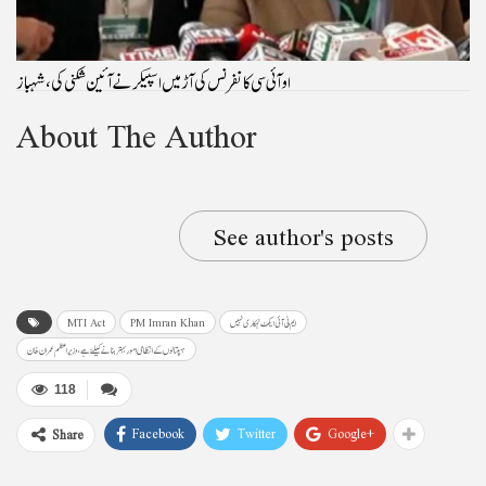
او آئی سی کانفرنس کی آڑ میں اسپیکر نے آئین شکنی کی، شہباز
About The Author
See author's posts
ایم ٹی آئی ایکٹ نجکاری نہیں
PM Imran Khan
MTI Act
ہسپتالوں کے انتظامی امور بہتر بنانے کیلئے ہے ،وزیراعظم عمران خان
118
Facebook
Twitter
Google+
Share