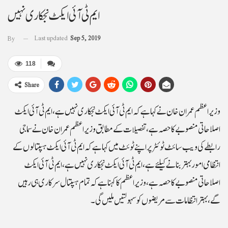
ایم ٹی آئی ایکٹ نجکاری نہیں
Last updated
Sep 5, 2019
By
118
Share
وزیراعظم عمران خان نے کہاہے کہ ایم ٹی آئی ایکٹ نجکاری نہیں ہے،ایم ٹی آئی ایکٹ
اصلاحاتی منصوبے کاحصہ ہے، تفصیلات کے مطابق وزیراعظم عمران خان نے سماجی
رابطے کی ویب سائٹ ٹوئٹر پر اپنے ٹوئٹ میں کہا ہے کہ ایم ٹی آئی ایکٹ ہسپتالوں کے
انتظامی امور بہتر بنانے کیلئے ہے،ایم ٹی آئی ایکٹ نجکاری نہیں ہے،ایم ٹی آئی ایکٹ
اصلاحاتی منصوبے کاحصہ ہے،وزیراعظم کاکہنا ہے کہ تمام ہسپتال سرکاری ہی رہیں
گے،بہترانتظامات سے مریضوں کوسہولتیں ملیں گی۔