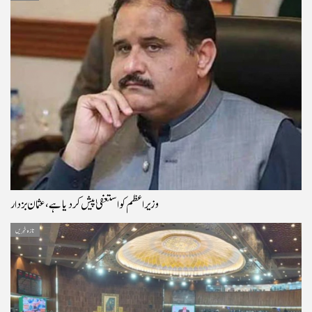
وزیراعظم کو استعفیٰ پیش کر دیا ہے، عثمان بزدار
تازہ خبریں