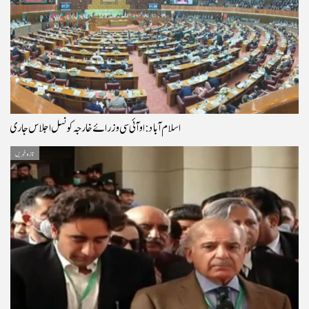
اسلام آباد: او آئی سی وزرائے خارجہ کونسل اجلاس جاری
تازہ خبریں