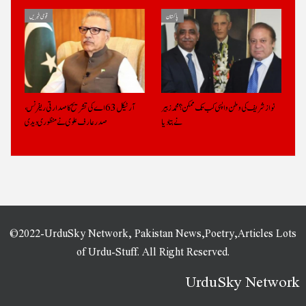
پاکستان
قومی خبریں
نواز شریف کی وطن واپسی کب تک ممکن؟ محمد زبیر
آرٹیکل 63 اے کی تشریح کا صدارتی ریفرنس،
نے بتادیا
صدرعارف علوی نے منظوری دیدی
©2022-UrduSky Network, Pakistan News,Poetry,Articles Lots
of Urdu-Stuff. All Right Reserved.
UrduSky Network