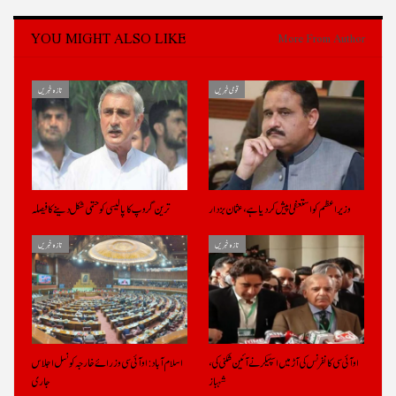
YOU MIGHT ALSO LIKE
More From Author
قومی خبریں
تازہ خبریں
وزیراعظم کو استعفیٰ پیش کر دیا ہے، عثمان بزدار
ترین گروپ کا پالیسی کو حتمی شکل دینے کا فیصلہ
تازہ خبریں
تازہ خبریں
او آئی سی کانفرنس کی آڑ میں اسپیکر نے آئین شکنی کی،
اسلام آباد: او آئی سی وزرائے خارجہ کونسل اجلاس
شہباز
جاری