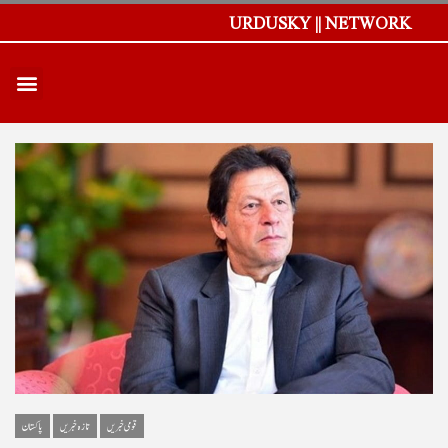
URDUSKY || NETWORK
قومی خبریں
تازہ خبریں
پاکستان