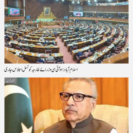
اسلام آباد: او آئی سی وزرائے خارجہ کونسل اجلاس جاری
قومی خبریں