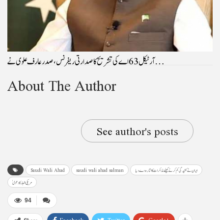
آرٹیکل 63 اے کی تشریح کا صدارتی ریفرنس، صدرعارف علوی نے…
About The Author
See author's posts
ایران نے کشیدگی کم کرنے کیلئے مذاکرات کا اشارہ دے دیا
saudi wali ahad salman
Saudi Wali Ahad
مریکی اخبار کا دعویٰ
94