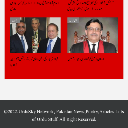
آرٹیکل 63 اے کی تشریح کا صدارتی ریفرنس،
اسلام آباد: او آئی سی وزرائے خارجہ کونسل اجلاس
صدرعارف علوی نے منظوری دیدی
جاری
قومی خبریں
پاکستان
ارکان اسمبلی کو تحفظ دیں، چیف جسٹس
نواز شریف کی وطن واپسی کب تک ممکن؟ محمد زبیر
نے بتادیا
©2022-UrduSky Network, Pakistan News,Poetry,Articles Lots
of Urdu-Stuff. All Right Reserved.