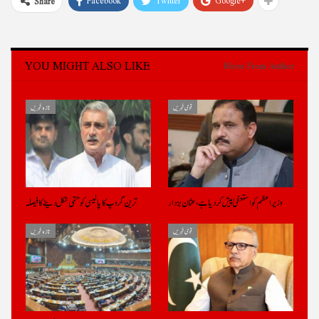
Facebook
Twitter
Google+
Share
YOU MIGHT ALSO LIKE
More From Author
قومی خبریں
تازہ خبریں
وزیراعظم کو استعفیٰ پیش کر دیا ہے، عثمان بزدار
ترین گروپ کا پالیسی کو حتمی شکل دینے کا فیصلہ
قومی خبریں
تازہ خبریں