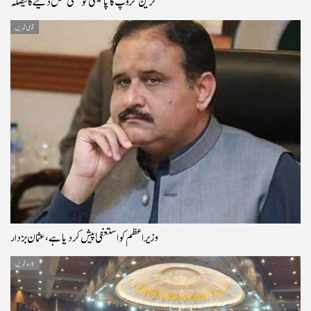
ترین گروپ کا پالیسی کو حتمی شکل دینے کا فیصلہ
قومی خبریں
وزیراعظم کو استعفیٰ پیش کر دیا ہے، عثمان بزدار
تازہ خبریں