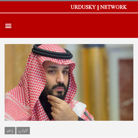
URDUSKY || NETWORK
قومی خبریں
پاکستان